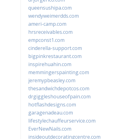
queensushipa.com
wendyweimerdds.com
ameri-camp.com
hrsreceivables.com
empconst1.com
cinderella-support.com
bigpinkrestaurant.com
inspirehuahin.com
memmingerspainting.com
jeremypbeasley.com
thesandwichdepotcos.com
drgiggleshouseofpain.com
hotflashdesigns.com
garagenadeau.com
lifestylechauffeurservice.com
EverNewNails.com
insideoutdecoratingcentre.com