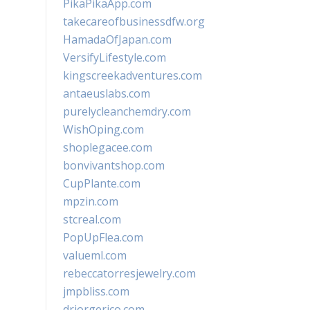
PikaPikaApp.com
takecareofbusinessdfw.org
HamadaOfJapan.com
VersifyLifestyle.com
kingscreekadventures.com
antaeuslabs.com
purelycleanchemdry.com
WishOping.com
shoplegacee.com
bonvivantshop.com
CupPlante.com
mpzin.com
stcreal.com
PopUpFlea.com
valueml.com
rebeccatorresjewelry.com
jmpbliss.com
drjorgerico.com