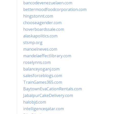
bancodevenezuelaen.com
bettermoodfoodcorporation.com
hingstonnt.com
chooseagender.com
hoverboardssale.com
alaskapolitics.com
stsmp.org
manoelneves.com
mandelaeffectlibrary.com
roselynns.com
balanceyoganj.com
salesforceblogs.com
TrainGames365.com
BaytownEvaCationRentals.com
JabalpurCakeDelivery.com
halobjd.com
intelligenceqatar.com