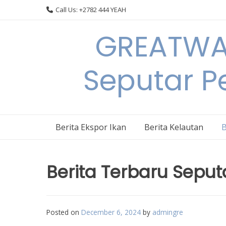
Skip
Call Us: +2782 444 YEAH
to
content
GREATWAL
Seputar Pe
Berita Ekspor Ikan
Berita Kelautan
B
Berita Terbaru Seput
Posted on
December 6, 2024
by
admingre