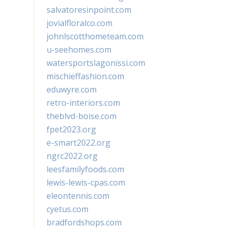
salvatoresinpoint.com
jovialfloralco.com
johnlscotthometeam.com
u-seehomes.com
watersportslagonissi.com
mischieffashion.com
eduwyre.com
retro-interiors.com
theblvd-boise.com
fpet2023.org
e-smart2022.org
ngrc2022.org
leesfamilyfoods.com
lewis-lewis-cpas.com
eleontennis.com
cyetus.com
bradfordshops.com