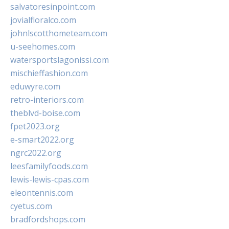
salvatoresinpoint.com
jovialfloralco.com
johnlscotthometeam.com
u-seehomes.com
watersportslagonissi.com
mischieffashion.com
eduwyre.com
retro-interiors.com
theblvd-boise.com
fpet2023.org
e-smart2022.org
ngrc2022.org
leesfamilyfoods.com
lewis-lewis-cpas.com
eleontennis.com
cyetus.com
bradfordshops.com