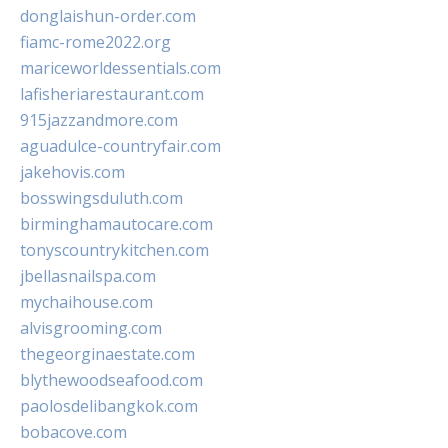
donglaishun-order.com
fiamc-rome2022.org
mariceworldessentials.com
lafisheriarestaurant.com
915jazzandmore.com
aguadulce-countryfair.com
jakehovis.com
bosswingsduluth.com
birminghamautocare.com
tonyscountrykitchen.com
jbellasnailspa.com
mychaihouse.com
alvisgrooming.com
thegeorginaestate.com
blythewoodseafood.com
paolosdelibangkok.com
bobacove.com