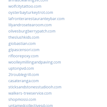
wolfcitytattoo.com
oysterbayturkeytrot.com
lafronterarestauranteybar.com
lilyandrosetearoom.com
olivesburgberrypatch.com
theslushkids.com
giobastian.com
glpascensori.com
rifloorepoxy.com
woolleymillingandpaving.com
uptonpvd.com
2troublegrill.com
casateranga.com
sticksandstonesstudiooh.com
walkers-treeservice.com
shopmossi.com
untamedcollectivesd.com