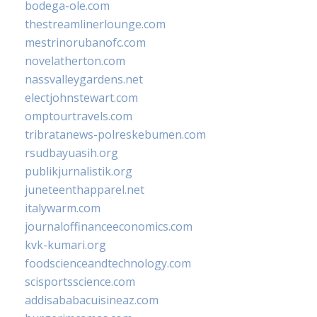
bodega-ole.com
thestreamlinerlounge.com
mestrinorubanofc.com
novelatherton.com
nassvalleygardens.net
electjohnstewart.com
omptourtravels.com
tribratanews-polreskebumen.com
rsudbayuasih.org
publikjurnalistik.org
juneteenthapparel.net
italywarm.com
journaloffinanceeconomics.com
kvk-kumari.org
foodscienceandtechnology.com
scisportsscience.com
addisababacuisineaz.com