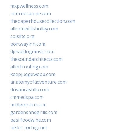
mxpwellness.com
infernocanine.com
thepaperhousecollection.com
allisonwillisholley.com
solslite.org
portwayinn.com
djmaddogmusic.com
thesoundarchitects.com
allin1roofing.com
keepjudgewebb.com
anatomyofadventure.com
drivancastillo.com
cmmedspa.com
midletontkd.com
gardensandgrills.com
basilfoodwine.com
nikko-tochigi.net