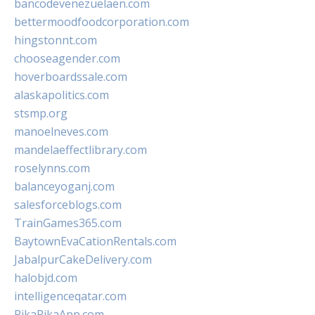
bancodevenezuelaen.com
bettermoodfoodcorporation.com
hingstonnt.com
chooseagender.com
hoverboardssale.com
alaskapolitics.com
stsmp.org
manoelneves.com
mandelaeffectlibrary.com
roselynns.com
balanceyoganj.com
salesforceblogs.com
TrainGames365.com
BaytownEvaCationRentals.com
JabalpurCakeDelivery.com
halobjd.com
intelligenceqatar.com
PikaPikaApp.com