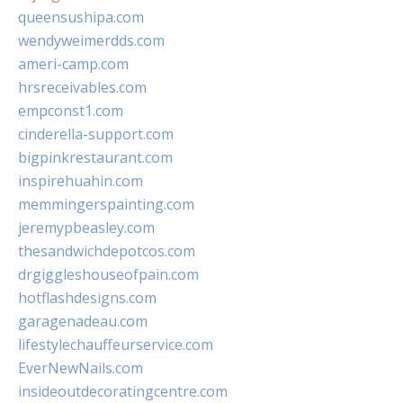
queensushipa.com
wendyweimerdds.com
ameri-camp.com
hrsreceivables.com
empconst1.com
cinderella-support.com
bigpinkrestaurant.com
inspirehuahin.com
memmingerspainting.com
jeremypbeasley.com
thesandwichdepotcos.com
drgiggleshouseofpain.com
hotflashdesigns.com
garagenadeau.com
lifestylechauffeurservice.com
EverNewNails.com
insideoutdecoratingcentre.com