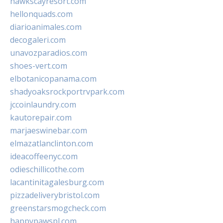
hawkscayresort.com
hellonquads.com
diarioanimales.com
decogaleri.com
unavozparadios.com
shoes-vert.com
elbotanicopanama.com
shadyoaksrockportrvpark.com
jccoinlaundry.com
kautorepair.com
marjaeswinebar.com
elmazatlanclinton.com
ideacoffeenyc.com
odieschillicothe.com
lacantinitagalesburg.com
pizzadeliverybristol.com
greenstarsmogcheck.com
happypawspl.com