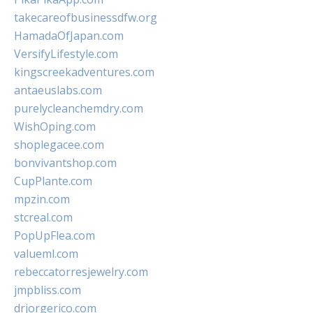
takecareofbusinessdfw.org
HamadaOfJapan.com
VersifyLifestyle.com
kingscreekadventures.com
antaeuslabs.com
purelycleanchemdry.com
WishOping.com
shoplegacee.com
bonvivantshop.com
CupPlante.com
mpzin.com
stcreal.com
PopUpFlea.com
valueml.com
rebeccatorresjewelry.com
jmpbliss.com
drjorgerico.com