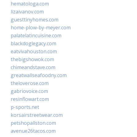
hematologa.com
lizaivanov.com
guesttinyhomes.com
home-plow-by-meyer.com
palatelatincuisine.com
blackdoglegacy.com
eatvivahouston.com
thebigshowok.com
chimeandstave.com
greatwallseafoodny.com
theloverose.com
gabriovoice.com
resinflowart.com
p-sports.net
korsairstreetwear.com
petshopallston.com
avenue26tacos.com