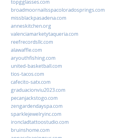
topgglasses.com
broadmoornailsspacoloradosprings.com
missblackpasadena.com
anneskitchen.org
valenciamarketytaqueria.com
reefrecordsllc.com
alawaffle.com
aryouthfishing.com
united-basketball.com
tios-tacos.com
cafecito-satx.com
graduacionviu2023.com
pecanjackstogo.com
zengardendayspa.com
sparklejewelryinc.com
ironcladtattoostudio.com
bruinshome.com
annascleaningsvc.com