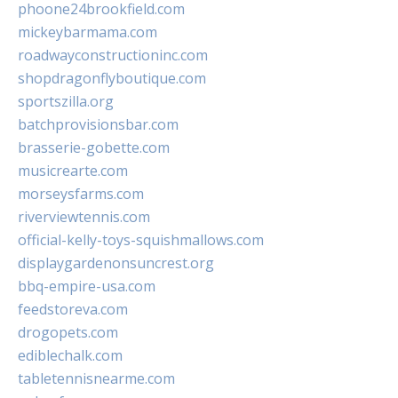
phoone24brookfield.com
mickeybarmama.com
roadwayconstructioninc.com
shopdragonflyboutique.com
sportszilla.org
batchprovisionsbar.com
brasserie-gobette.com
musicrearte.com
morseysfarms.com
riverviewtennis.com
official-kelly-toys-squishmallows.com
displaygardenonsuncrest.org
bbq-empire-usa.com
feedstoreva.com
drogopets.com
ediblechalk.com
tabletennisnearme.com