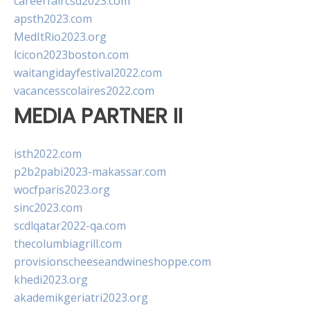
careerfaircsd2023.com
apsth2023.com
MedItRio2023.org
lcicon2023boston.com
waitangidayfestival2022.com
vacancesscolaires2022.com
MEDIA PARTNER II
isth2022.com
p2b2pabi2023-makassar.com
wocfparis2023.org
sinc2023.com
scdlqatar2022-qa.com
thecolumbiagrill.com
provisionscheeseandwineshoppe.com
khedi2023.org
akademikgeriatri2023.org