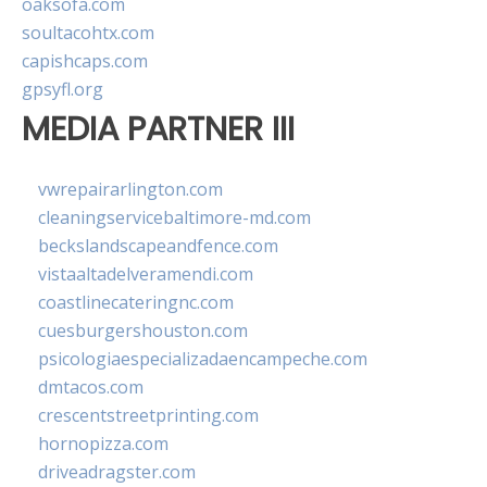
oaksofa.com
soultacohtx.com
capishcaps.com
gpsyfl.org
MEDIA PARTNER III
vwrepairarlington.com
cleaningservicebaltimore-md.com
beckslandscapeandfence.com
vistaaltadelveramendi.com
coastlinecateringnc.com
cuesburgershouston.com
psicologiaespecializadaencampeche.com
dmtacos.com
crescentstreetprinting.com
hornopizza.com
driveadragster.com