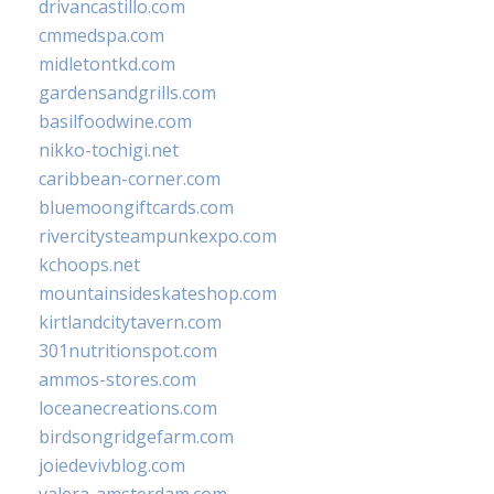
drivancastillo.com
cmmedspa.com
midletontkd.com
gardensandgrills.com
basilfoodwine.com
nikko-tochigi.net
caribbean-corner.com
bluemoongiftcards.com
rivercitysteampunkexpo.com
kchoops.net
mountainsideskateshop.com
kirtlandcitytavern.com
301nutritionspot.com
ammos-stores.com
loceanecreations.com
birdsongridgefarm.com
joiedevivblog.com
valera-amsterdam.com