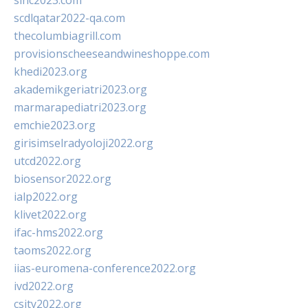
sinc2023.com
scdlqatar2022-qa.com
thecolumbiagrill.com
provisionscheeseandwineshoppe.com
khedi2023.org
akademikgeriatri2023.org
marmarapediatri2023.org
emchie2023.org
girisimselradyoloji2022.org
utcd2022.org
biosensor2022.org
ialp2022.org
klivet2022.org
ifac-hms2022.org
taoms2022.org
iias-euromena-conference2022.org
ivd2022.org
csity2022.org