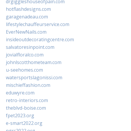
drgiggleshouseofpain.com
hotflashdesigns.com
garagenadeau.com
lifestylechauffeurservice.com
EverNewNails.com
insideoutdecoratingcentre.com
salvatoresinpoint.com
jovialfloralco.com
johnlscotthometeam.com
u-seehomes.com
watersportslagonissi.com
mischieffashion.com
eduwyre.com
retro-interiors.com
theblvd-boise.com
fpet2023.org
e-smart2022.org
ngrc2022.org