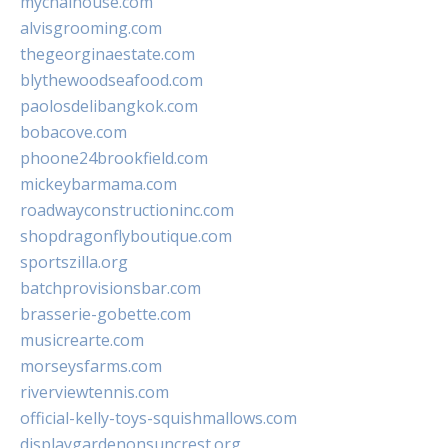
mychaihouse.com
alvisgrooming.com
thegeorginaestate.com
blythewoodseafood.com
paolosdelibangkok.com
bobacove.com
phoone24brookfield.com
mickeybarmama.com
roadwayconstructioninc.com
shopdragonflyboutique.com
sportszilla.org
batchprovisionsbar.com
brasserie-gobette.com
musicrearte.com
morseysfarms.com
riverviewtennis.com
official-kelly-toys-squishmallows.com
displaygardenonsuncrest.org