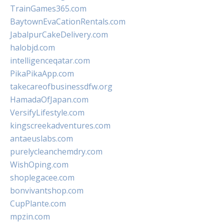
TrainGames365.com
BaytownEvaCationRentals.com
JabalpurCakeDelivery.com
halobjd.com
intelligenceqatar.com
PikaPikaApp.com
takecareofbusinessdfw.org
HamadaOfJapan.com
VersifyLifestyle.com
kingscreekadventures.com
antaeuslabs.com
purelycleanchemdry.com
WishOping.com
shoplegacee.com
bonvivantshop.com
CupPlante.com
mpzin.com