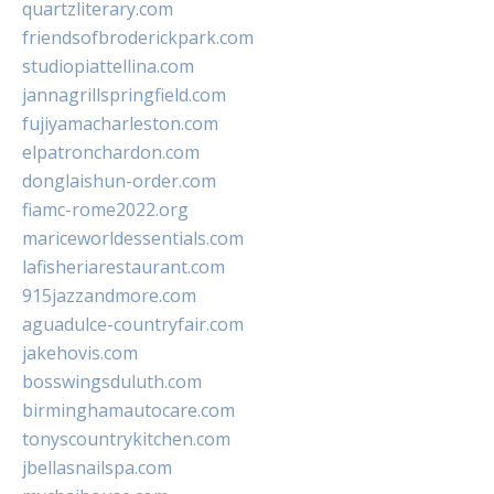
quartzliterary.com
friendsofbroderickpark.com
studiopiattellina.com
jannagrillspringfield.com
fujiyamacharleston.com
elpatronchardon.com
donglaishun-order.com
fiamc-rome2022.org
mariceworldessentials.com
lafisheriarestaurant.com
915jazzandmore.com
aguadulce-countryfair.com
jakehovis.com
bosswingsduluth.com
birminghamautocare.com
tonyscountrykitchen.com
jbellasnailspa.com