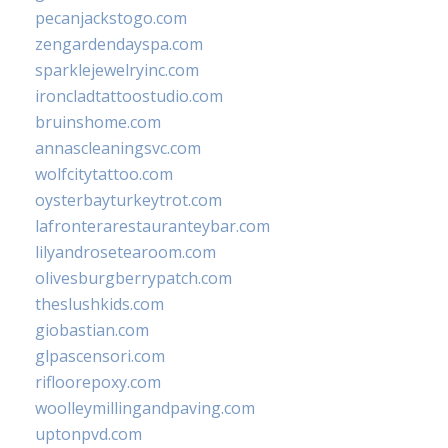
pecanjackstogo.com
zengardendayspa.com
sparklejewelryinc.com
ironcladtattoostudio.com
bruinshome.com
annascleaningsvc.com
wolfcitytattoo.com
oysterbayturkeytrot.com
lafronterarestauranteybar.com
lilyandrosetearoom.com
olivesburgberrypatch.com
theslushkids.com
giobastian.com
glpascensori.com
rifloorepoxy.com
woolleymillingandpaving.com
uptonpvd.com