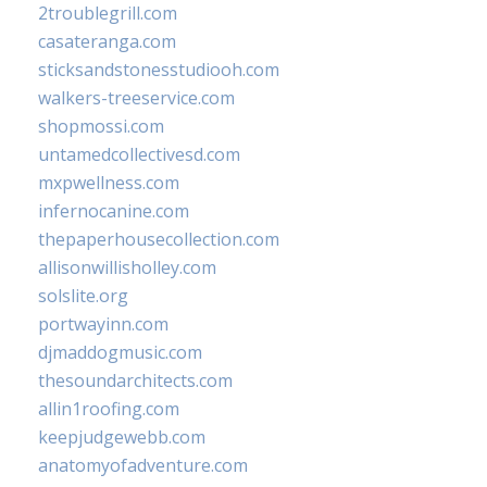
2troublegrill.com
casateranga.com
sticksandstonesstudiooh.com
walkers-treeservice.com
shopmossi.com
untamedcollectivesd.com
mxpwellness.com
infernocanine.com
thepaperhousecollection.com
allisonwillisholley.com
solslite.org
portwayinn.com
djmaddogmusic.com
thesoundarchitects.com
allin1roofing.com
keepjudgewebb.com
anatomyofadventure.com