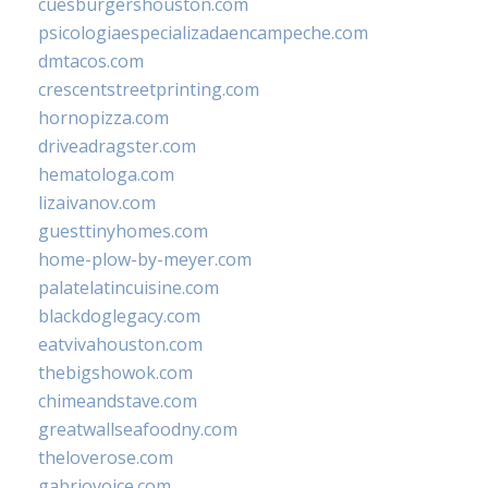
cuesburgershouston.com
psicologiaespecializadaencampeche.com
dmtacos.com
crescentstreetprinting.com
hornopizza.com
driveadragster.com
hematologa.com
lizaivanov.com
guesttinyhomes.com
home-plow-by-meyer.com
palatelatincuisine.com
blackdoglegacy.com
eatvivahouston.com
thebigshowok.com
chimeandstave.com
greatwallseafoodny.com
theloverose.com
gabriovoice.com