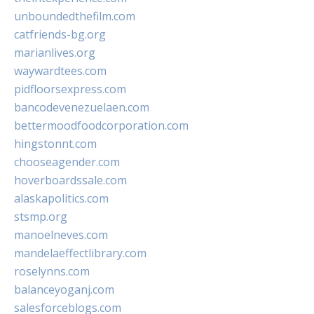
unboundedthefilm.com
catfriends-bg.org
marianlives.org
waywardtees.com
pidfloorsexpress.com
bancodevenezuelaen.com
bettermoodfoodcorporation.com
hingstonnt.com
chooseagender.com
hoverboardssale.com
alaskapolitics.com
stsmp.org
manoelneves.com
mandelaeffectlibrary.com
roselynns.com
balanceyoganj.com
salesforceblogs.com