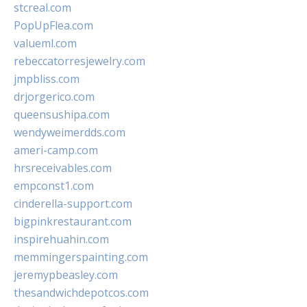
stcreal.com
PopUpFlea.com
valueml.com
rebeccatorresjewelry.com
jmpbliss.com
drjorgerico.com
queensushipa.com
wendyweimerdds.com
ameri-camp.com
hrsreceivables.com
empconst1.com
cinderella-support.com
bigpinkrestaurant.com
inspirehuahin.com
memmingerspainting.com
jeremypbeasley.com
thesandwichdepotcos.com