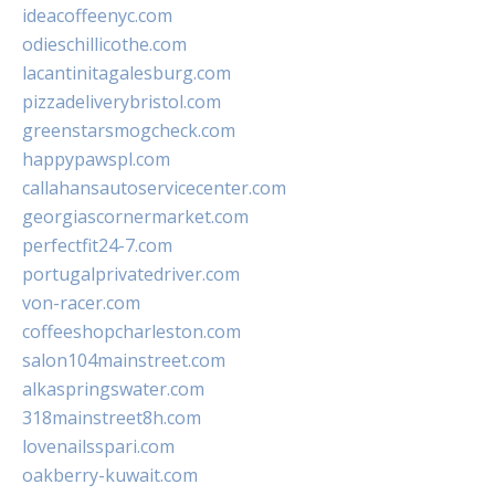
ideacoffeenyc.com
odieschillicothe.com
lacantinitagalesburg.com
pizzadeliverybristol.com
greenstarsmogcheck.com
happypawspl.com
callahansautoservicecenter.com
georgiascornermarket.com
perfectfit24-7.com
portugalprivatedriver.com
von-racer.com
coffeeshopcharleston.com
salon104mainstreet.com
alkaspringswater.com
318mainstreet8h.com
lovenailsspari.com
oakberry-kuwait.com