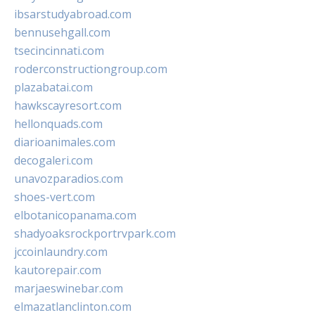
ibsarstudyabroad.com
bennusehgall.com
tsecincinnati.com
roderconstructiongroup.com
plazabatai.com
hawkscayresort.com
hellonquads.com
diarioanimales.com
decogaleri.com
unavozparadios.com
shoes-vert.com
elbotanicopanama.com
shadyoaksrockportrvpark.com
jccoinlaundry.com
kautorepair.com
marjaeswinebar.com
elmazatlanclinton.com