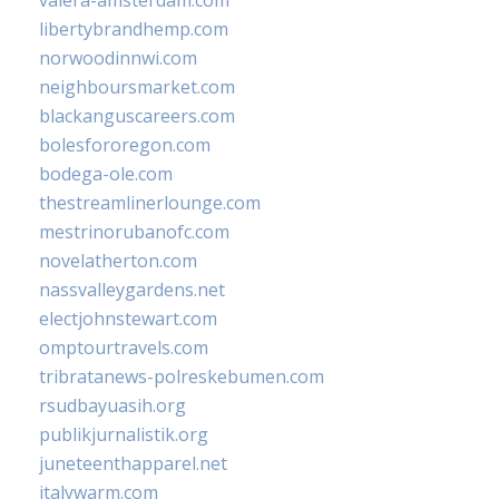
libertybrandhemp.com
norwoodinnwi.com
neighboursmarket.com
blackanguscareers.com
bolesfororegon.com
bodega-ole.com
thestreamlinerlounge.com
mestrinorubanofc.com
novelatherton.com
nassvalleygardens.net
electjohnstewart.com
omptourtravels.com
tribratanews-polreskebumen.com
rsudbayuasih.org
publikjurnalistik.org
juneteenthapparel.net
italywarm.com