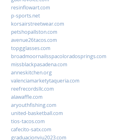
resinflowart.com
p-sports.net
korsairstreetwear.com
petshopallston.com
avenue26tacos.com
topgglasses.com
broadmoornailsspacoloradosprings.com
missblackpasadena.com
anneskitchen.org
valenciamarketytaqueria.com
reefrecordsllc.com
alawaffle.com
aryouthfishing.com
united-basketball.com
tios-tacos.com
cafecito-satx.com
graduacionviu2023.com