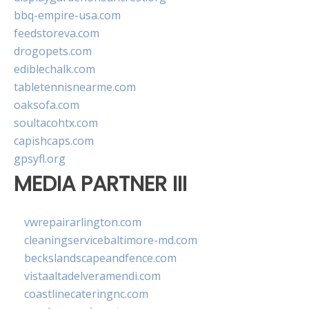
bbq-empire-usa.com
feedstoreva.com
drogopets.com
ediblechalk.com
tabletennisnearme.com
oaksofa.com
soultacohtx.com
capishcaps.com
gpsyfl.org
MEDIA PARTNER III
vwrepairarlington.com
cleaningservicebaltimore-md.com
beckslandscapeandfence.com
vistaaltadelveramendi.com
coastlinecateringnc.com