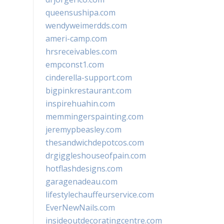
queensushipa.com
wendyweimerdds.com
ameri-camp.com
hrsreceivables.com
empconst1.com
cinderella-support.com
bigpinkrestaurant.com
inspirehuahin.com
memmingerspainting.com
jeremypbeasley.com
thesandwichdepotcos.com
drgiggleshouseofpain.com
hotflashdesigns.com
garagenadeau.com
lifestylechauffeurservice.com
EverNewNails.com
insideoutdecoratingcentre.com