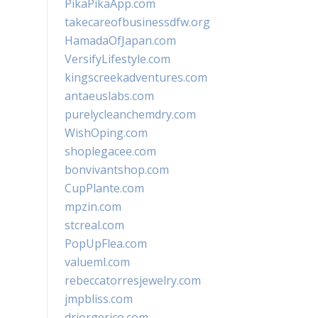
PikaPikaApp.com
takecareofbusinessdfw.org
HamadaOfJapan.com
VersifyLifestyle.com
kingscreekadventures.com
antaeuslabs.com
purelycleanchemdry.com
WishOping.com
shoplegacee.com
bonvivantshop.com
CupPlante.com
mpzin.com
stcreal.com
PopUpFlea.com
valueml.com
rebeccatorresjewelry.com
jmpbliss.com
drjorgerico.com