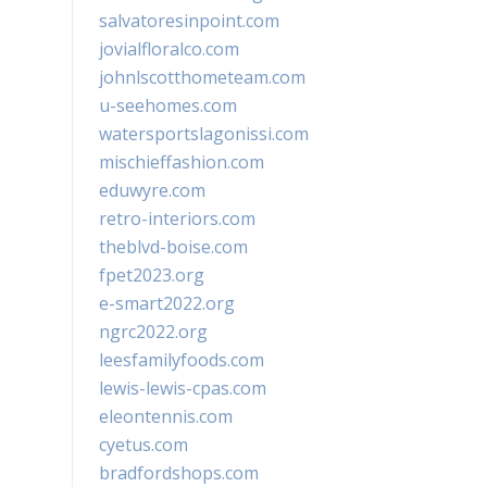
salvatoresinpoint.com
jovialfloralco.com
johnlscotthometeam.com
u-seehomes.com
watersportslagonissi.com
mischieffashion.com
eduwyre.com
retro-interiors.com
theblvd-boise.com
fpet2023.org
e-smart2022.org
ngrc2022.org
leesfamilyfoods.com
lewis-lewis-cpas.com
eleontennis.com
cyetus.com
bradfordshops.com