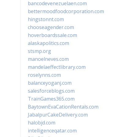
bancodevenezuelaen.com
bettermoodfoodcorporation.com
hingstonnt.com
chooseagender.com
hoverboardssale.com
alaskapolitics.com
stsmp.org
manoelneves.com
mandelaeffectlibrary.com
roselynns.com
balanceyoganj.com
salesforceblogs.com
TrainGames365.com
BaytownEvaCationRentals.com
JabalpurCakeDelivery.com
halobjd.com
intelligenceqatar.com