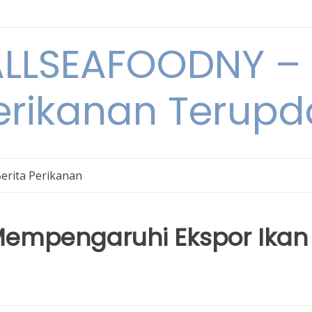
LSEAFOODNY – 
rikanan Terupda
erita Perikanan
Mempengaruhi Ekspor Ikan