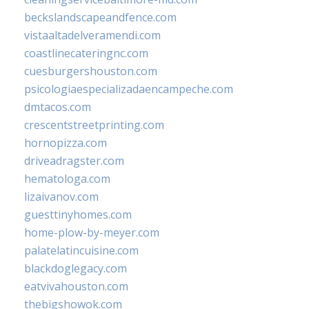
beckslandscapeandfence.com
vistaaltadelveramendi.com
coastlinecateringnc.com
cuesburgershouston.com
psicologiaespecializadaencampeche.com
dmtacos.com
crescentstreetprinting.com
hornopizza.com
driveadragster.com
hematologa.com
lizaivanov.com
guesttinyhomes.com
home-plow-by-meyer.com
palatelatincuisine.com
blackdoglegacy.com
eatvivahouston.com
thebigshowok.com