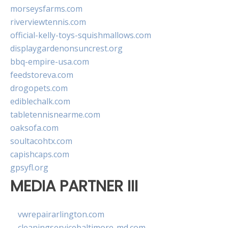
morseysfarms.com
riverviewtennis.com
official-kelly-toys-squishmallows.com
displaygardenonsuncrest.org
bbq-empire-usa.com
feedstoreva.com
drogopets.com
ediblechalk.com
tabletennisnearme.com
oaksofa.com
soultacohtx.com
capishcaps.com
gpsyfl.org
MEDIA PARTNER III
vwrepairarlington.com
cleaningservicebaltimore-md.com