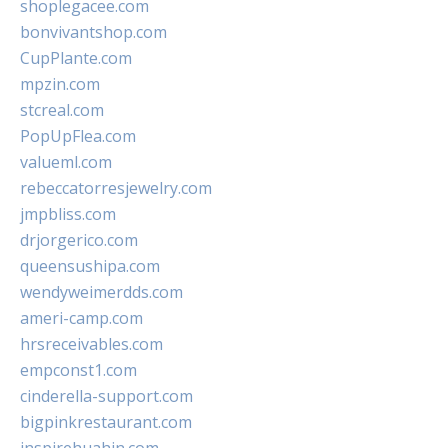
shoplegacee.com
bonvivantshop.com
CupPlante.com
mpzin.com
stcreal.com
PopUpFlea.com
valueml.com
rebeccatorresjewelry.com
jmpbliss.com
drjorgerico.com
queensushipa.com
wendyweimerdds.com
ameri-camp.com
hrsreceivables.com
empconst1.com
cinderella-support.com
bigpinkrestaurant.com