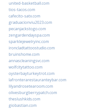
united-basketball.com
tios-tacos.com
cafecito-satx.com
graduacionviu2023.com
pecanjackstogo.com
zengardendayspa.com
sparklejewelryinc.com
ironcladtattoostudio.com
bruinshome.com
annascleaningsvc.com
wolfcitytattoo.com
oysterbayturkeytrot.com
lafronterarestauranteybar.com
lilyandrosetearoom.com
olivesburgberrypatch.com
theslushkids.com
giobastian.com