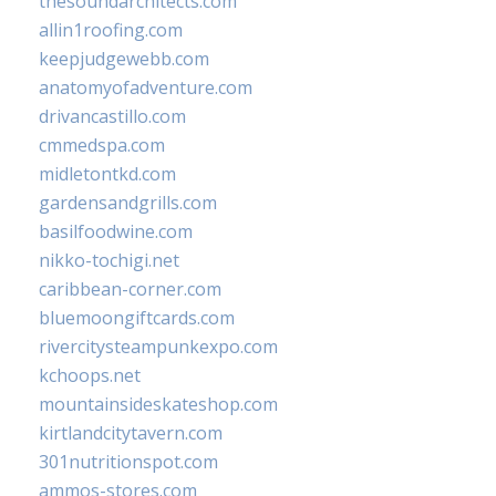
thesoundarchitects.com
allin1roofing.com
keepjudgewebb.com
anatomyofadventure.com
drivancastillo.com
cmmedspa.com
midletontkd.com
gardensandgrills.com
basilfoodwine.com
nikko-tochigi.net
caribbean-corner.com
bluemoongiftcards.com
rivercitysteampunkexpo.com
kchoops.net
mountainsideskateshop.com
kirtlandcitytavern.com
301nutritionspot.com
ammos-stores.com