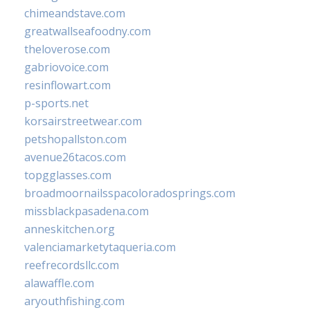
chimeandstave.com
greatwallseafoodny.com
theloverose.com
gabriovoice.com
resinflowart.com
p-sports.net
korsairstreetwear.com
petshopallston.com
avenue26tacos.com
topgglasses.com
broadmoornailsspacoloradosprings.com
missblackpasadena.com
anneskitchen.org
valenciamarketytaqueria.com
reefrecordsllc.com
alawaffle.com
aryouthfishing.com