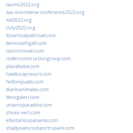
taoms2022.org
iias-euromena-conference2022.org
ivd2022.org
csity2022.org
ibsarstudyabroad.com
bennusehgall.com
tsecincinnati.com
roderconstructiongroup.com
plazabatai.com
hawkscayresort.com
hellonquads.com
diarioanimales.com
decogaleri.com
unavozparadios.com
shoes-vert.com
elbotanicopanama.com
shadyoaksrockportrvpark.com