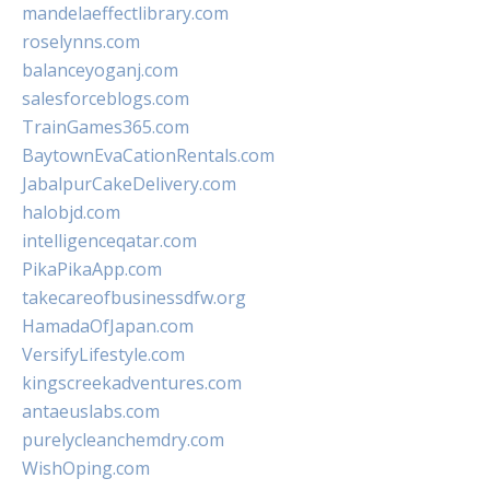
mandelaeffectlibrary.com
roselynns.com
balanceyoganj.com
salesforceblogs.com
TrainGames365.com
BaytownEvaCationRentals.com
JabalpurCakeDelivery.com
halobjd.com
intelligenceqatar.com
PikaPikaApp.com
takecareofbusinessdfw.org
HamadaOfJapan.com
VersifyLifestyle.com
kingscreekadventures.com
antaeuslabs.com
purelycleanchemdry.com
WishOping.com