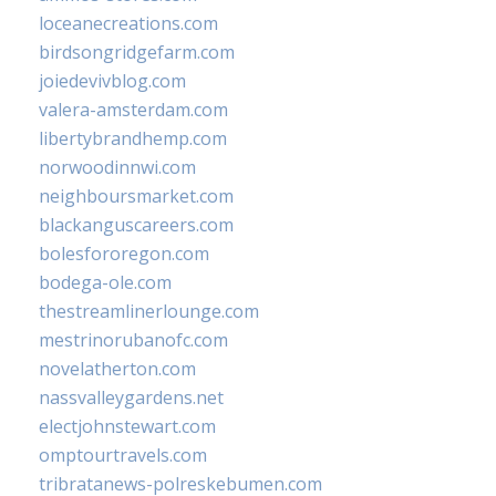
loceanecreations.com
birdsongridgefarm.com
joiedevivblog.com
valera-amsterdam.com
libertybrandhemp.com
norwoodinnwi.com
neighboursmarket.com
blackanguscareers.com
bolesfororegon.com
bodega-ole.com
thestreamlinerlounge.com
mestrinorubanofc.com
novelatherton.com
nassvalleygardens.net
electjohnstewart.com
omptourtravels.com
tribratanews-polreskebumen.com