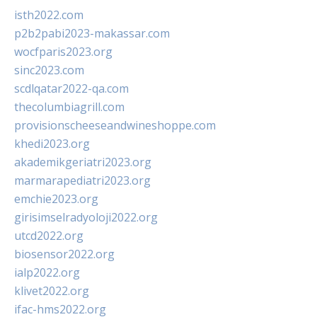
isth2022.com
p2b2pabi2023-makassar.com
wocfparis2023.org
sinc2023.com
scdlqatar2022-qa.com
thecolumbiagrill.com
provisionscheeseandwineshoppe.com
khedi2023.org
akademikgeriatri2023.org
marmarapediatri2023.org
emchie2023.org
girisimselradyoloji2022.org
utcd2022.org
biosensor2022.org
ialp2022.org
klivet2022.org
ifac-hms2022.org