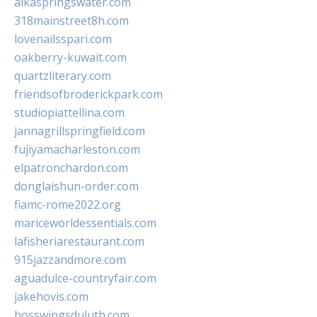
alkaspringswater.com
318mainstreet8h.com
lovenailsspari.com
oakberry-kuwait.com
quartzliterary.com
friendsofbroderickpark.com
studiopiattellina.com
jannagrillspringfield.com
fujiyamacharleston.com
elpatronchardon.com
donglaishun-order.com
fiamc-rome2022.org
mariceworldessentials.com
lafisheriarestaurant.com
915jazzandmore.com
aguadulce-countryfair.com
jakehovis.com
bosswingsduluth.com