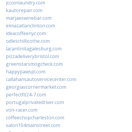
jccoinlaundry.com
kautorepair.com
marjaeswinebar.com
elmazatlanclinton.com
ideacoffeenyc.com
odieschillicothe.com
lacantinitagalesburg.com
pizzadeliverybristol.com
greenstarsmogcheck.com
happypawspl.com
callahansautoservicecenter.com
georgiascornermarket.com
perfectfit24-7.com
portugalprivatedriver.com
von-racer.com
coffeeshopcharleston.com
salon104mainstreet.com