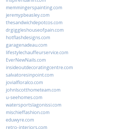
inspirehuahin.com
memmingerspainting.com
jeremypbeasley.com
thesandwichdepotcos.com
drgiggleshouseofpain.com
hotflashdesigns.com
garagenadeau.com
lifestylechauffeurservice.com
EverNewNails.com
insideoutdecoratingcentre.com
salvatoresinpoint.com
jovialfloralco.com
johnlscotthometeam.com
u-seehomes.com
watersportslagonissi.com
mischieffashion.com
eduwyre.com
retro-interiors.com