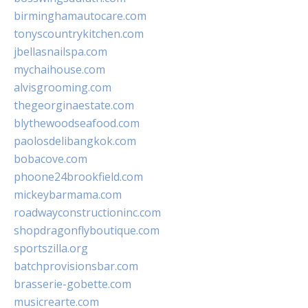
birminghamautocare.com
tonyscountrykitchen.com
jbellasnailspa.com
mychaihouse.com
alvisgrooming.com
thegeorginaestate.com
blythewoodseafood.com
paolosdelibangkok.com
bobacove.com
phoone24brookfield.com
mickeybarmama.com
roadwayconstructioninc.com
shopdragonflyboutique.com
sportszilla.org
batchprovisionsbar.com
brasserie-gobette.com
musicrearte.com