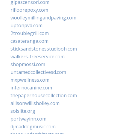
glpascensori.com
rifloorepoxy.com
woolleymillingandpaving.com
uptonpvd.com
2troublegrill.com
casateranga.com
sticksandstonesstudiooh.com
walkers-treeservice.com
shopmossi.com
untamedcollectivesd.com
mxpwellness.com
infernocanine.com
thepaperhousecollection.com
allisonwillisholley.com
solslite.org
portwayinn.com
djmaddogmusic.com