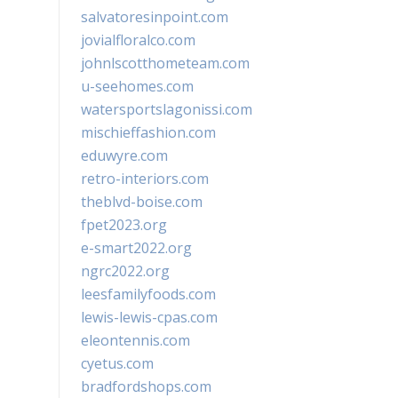
salvatoresinpoint.com
jovialfloralco.com
johnlscotthometeam.com
u-seehomes.com
watersportslagonissi.com
mischieffashion.com
eduwyre.com
retro-interiors.com
theblvd-boise.com
fpet2023.org
e-smart2022.org
ngrc2022.org
leesfamilyfoods.com
lewis-lewis-cpas.com
eleontennis.com
cyetus.com
bradfordshops.com