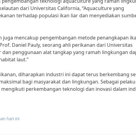
lah pengembangan teknologi aquaculture yang ramah lingku
lautan dari Universitas California, “Aquaculture yang
kanan terhadap populasi ikan liar dan menyediakan sumb
ikanan juga mencakup pengembangan metode penangkapan ik
rof. Daniel Pauly, seorang ahli perikanan dari Universitas
ar dan penggunaan alat tangkap yang ramah lingkungan da
bitat laut.”
ikanan, diharapkan industri ini dapat terus berkembang s
aksimal bagi masyarakat dan lingkungan. Sebagai pelaku
s mengikuti perkembangan teknologi dan inovasi dalam ind
an hari ini