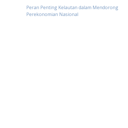
Post
Peran Penting Kelautan dalam Mendorong
Perekonomian Nasional
navigation