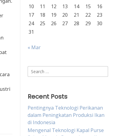
ngan.
10
11
12
13
14
15
16
17
18
19
20
21
22
23
er
24
25
26
27
28
29
30
31
an
« Mar
pat
Search
ecara
for:
ustri
Recent Posts
Pentingnya Teknologi Perikanan
dalam Peningkatan Produksi Ikan
di Indonesia
Mengenal Teknologi Kapal Purse