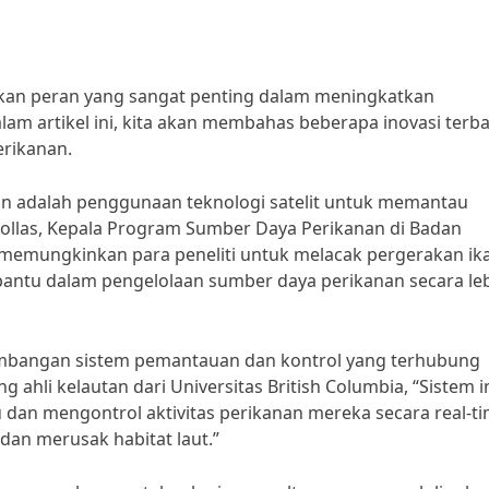
nkan peran yang sangat penting dalam meningkatkan
Dalam artikel ini, kita akan membahas beberapa inovasi terb
erikanan.
anan adalah penggunaan teknologi satelit untuk memantau
-Collas, Kepala Program Sumber Daya Perikanan di Badan
it memungkinkan para peneliti untuk melacak pergerakan ik
ntu dalam pengelolaan sumber daya perikanan secara le
engembangan sistem pemantauan dan kontrol yang terhubung
g ahli kelautan dari Universitas British Columbia, “Sistem i
n mengontrol aktivitas perikanan mereka secara real-ti
dan merusak habitat laut.”