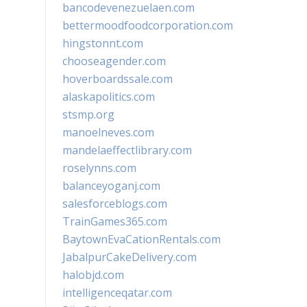
bancodevenezuelaen.com
bettermoodfoodcorporation.com
hingstonnt.com
chooseagender.com
hoverboardssale.com
alaskapolitics.com
stsmp.org
manoelneves.com
mandelaeffectlibrary.com
roselynns.com
balanceyoganj.com
salesforceblogs.com
TrainGames365.com
BaytownEvaCationRentals.com
JabalpurCakeDelivery.com
halobjd.com
intelligenceqatar.com