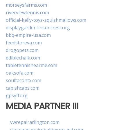
morseysfarms.com
riverviewtennis.com
official-kelly-toys-squishmallows.com
displaygardenonsuncrest.org
bbq-empire-usa.com
feedstoreva.com
drogopets.com
ediblechalk.com
tabletennisnearme.com
oaksofa.com
soultacohtx.com
capishcaps.com
gpsyfl.org
MEDIA PARTNER III
vwrepairarlington.com
cleaningservicebaltimore-md.com