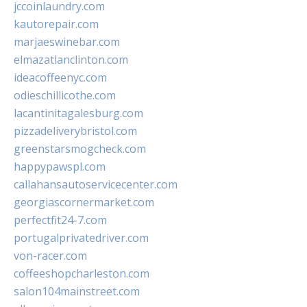
jccoinlaundry.com
kautorepair.com
marjaeswinebar.com
elmazatlanclinton.com
ideacoffeenyc.com
odieschillicothe.com
lacantinitagalesburg.com
pizzadeliverybristol.com
greenstarsmogcheck.com
happypawspl.com
callahansautoservicecenter.com
georgiascornermarket.com
perfectfit24-7.com
portugalprivatedriver.com
von-racer.com
coffeeshopcharleston.com
salon104mainstreet.com