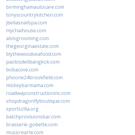
birminghamautocare.com
tonyscountrykitchen.com
jbellasnailspa.com
mychaihouse.com
alvisgrooming.com
thegeorginaestate.com
blythewoodseafood.com
paolosdelibangkok.com
bobacove.com
phoone24brookfield.com
mickeybarmama.com
roadwayconstructioninc.com
shopdragonflyboutique.com
sportszilla.org
batchprovisionsbar.com
brasserie-gobette.com
musicrearte.com