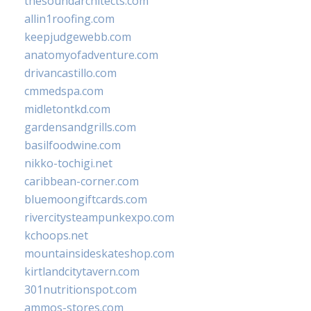
thesoundarchitects.com
allin1roofing.com
keepjudgewebb.com
anatomyofadventure.com
drivancastillo.com
cmmedspa.com
midletontkd.com
gardensandgrills.com
basilfoodwine.com
nikko-tochigi.net
caribbean-corner.com
bluemoongiftcards.com
rivercitysteampunkexpo.com
kchoops.net
mountainsideskateshop.com
kirtlandcitytavern.com
301nutritionspot.com
ammos-stores.com