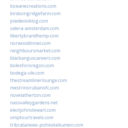
loceanecreations.com
birdsongridgefarm.com
joiedevivblog.com
valera-amsterdam.com
libertybrandhemp.com
norwoodinnwi.com
neighboursmarket.com
blackanguscareers.com
bolesfororegon.com
bodega-ole.com
thestreamlinerlounge.com
mestrinorubanofc.com
novelatherton.com
nassvalleygardens.net
electjohnstewart.com
omptourtravels.com
tribratanews-polreskebumen.com