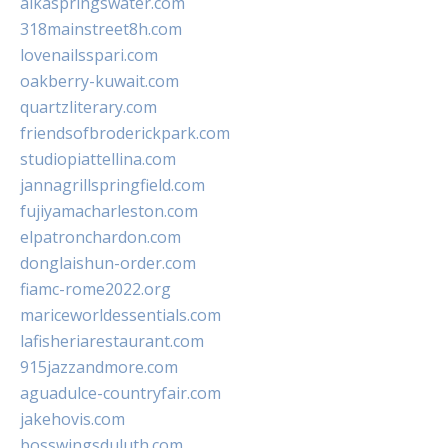
alkaspringswater.com
318mainstreet8h.com
lovenailsspari.com
oakberry-kuwait.com
quartzliterary.com
friendsofbroderickpark.com
studiopiattellina.com
jannagrillspringfield.com
fujiyamacharleston.com
elpatronchardon.com
donglaishun-order.com
fiamc-rome2022.org
mariceworldessentials.com
lafisheriarestaurant.com
915jazzandmore.com
aguadulce-countryfair.com
jakehovis.com
bosswingsduluth.com