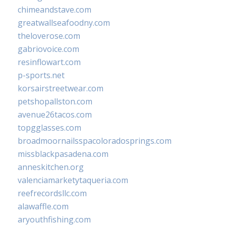
chimeandstave.com
greatwallseafoodny.com
theloverose.com
gabriovoice.com
resinflowart.com
p-sports.net
korsairstreetwear.com
petshopallston.com
avenue26tacos.com
topgglasses.com
broadmoornailsspacoloradosprings.com
missblackpasadena.com
anneskitchen.org
valenciamarketytaqueria.com
reefrecordsllc.com
alawaffle.com
aryouthfishing.com