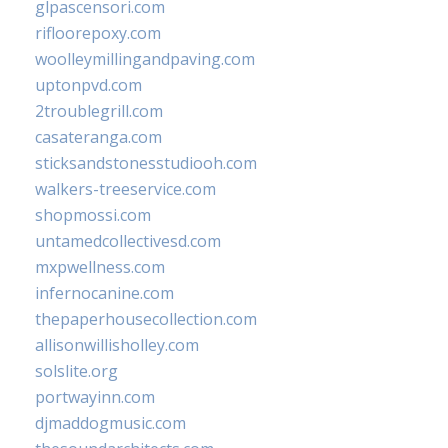
glpascensori.com
rifloorepoxy.com
woolleymillingandpaving.com
uptonpvd.com
2troublegrill.com
casateranga.com
sticksandstonesstudiooh.com
walkers-treeservice.com
shopmossi.com
untamedcollectivesd.com
mxpwellness.com
infernocanine.com
thepaperhousecollection.com
allisonwillisholley.com
solslite.org
portwayinn.com
djmaddogmusic.com