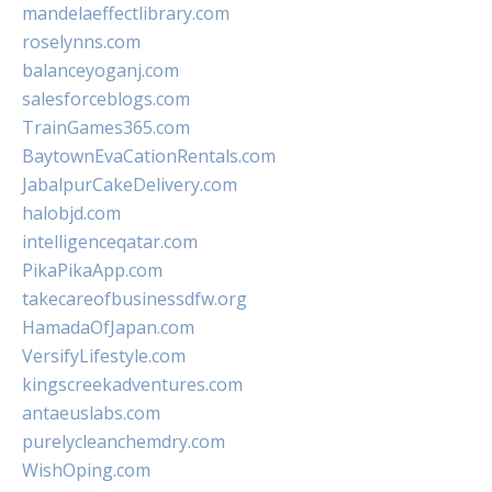
mandelaeffectlibrary.com
roselynns.com
balanceyoganj.com
salesforceblogs.com
TrainGames365.com
BaytownEvaCationRentals.com
JabalpurCakeDelivery.com
halobjd.com
intelligenceqatar.com
PikaPikaApp.com
takecareofbusinessdfw.org
HamadaOfJapan.com
VersifyLifestyle.com
kingscreekadventures.com
antaeuslabs.com
purelycleanchemdry.com
WishOping.com