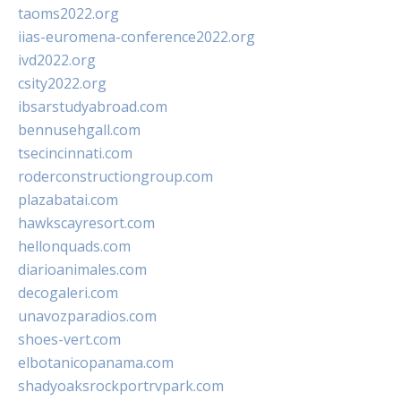
taoms2022.org
iias-euromena-conference2022.org
ivd2022.org
csity2022.org
ibsarstudyabroad.com
bennusehgall.com
tsecincinnati.com
roderconstructiongroup.com
plazabatai.com
hawkscayresort.com
hellonquads.com
diarioanimales.com
decogaleri.com
unavozparadios.com
shoes-vert.com
elbotanicopanama.com
shadyoaksrockportrvpark.com