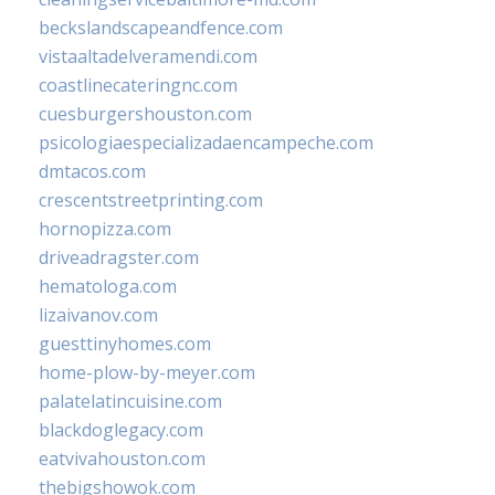
beckslandscapeandfence.com
vistaaltadelveramendi.com
coastlinecateringnc.com
cuesburgershouston.com
psicologiaespecializadaencampeche.com
dmtacos.com
crescentstreetprinting.com
hornopizza.com
driveadragster.com
hematologa.com
lizaivanov.com
guesttinyhomes.com
home-plow-by-meyer.com
palatelatincuisine.com
blackdoglegacy.com
eatvivahouston.com
thebigshowok.com