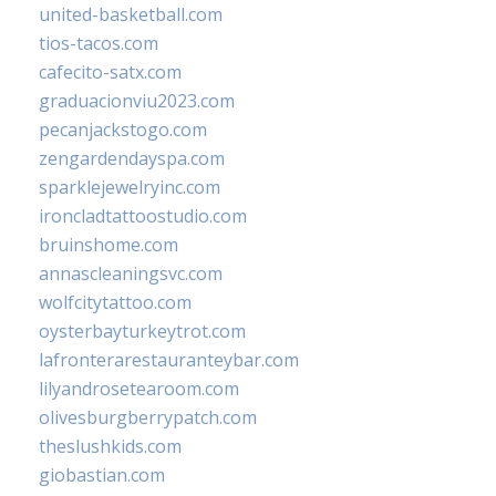
united-basketball.com
tios-tacos.com
cafecito-satx.com
graduacionviu2023.com
pecanjackstogo.com
zengardendayspa.com
sparklejewelryinc.com
ironcladtattoostudio.com
bruinshome.com
annascleaningsvc.com
wolfcitytattoo.com
oysterbayturkeytrot.com
lafronterarestauranteybar.com
lilyandrosetearoom.com
olivesburgberrypatch.com
theslushkids.com
giobastian.com