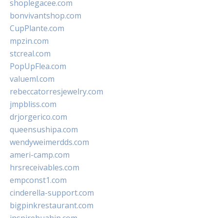
shoplegacee.com
bonvivantshop.com
CupPlante.com
mpzin.com
stcreal.com
PopUpFlea.com
valueml.com
rebeccatorresjewelry.com
jmpbliss.com
drjorgerico.com
queensushipa.com
wendyweimerdds.com
ameri-camp.com
hrsreceivables.com
empconst1.com
cinderella-support.com
bigpinkrestaurant.com