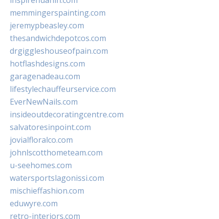
inspirehuahin.com
memmingerspainting.com
jeremypbeasley.com
thesandwichdepotcos.com
drgiggleshouseofpain.com
hotflashdesigns.com
garagenadeau.com
lifestylechauffeurservice.com
EverNewNails.com
insideoutdecoratingcentre.com
salvatoresinpoint.com
jovialfloralco.com
johnlscotthometeam.com
u-seehomes.com
watersportslagonissi.com
mischieffashion.com
eduwyre.com
retro-interiors.com