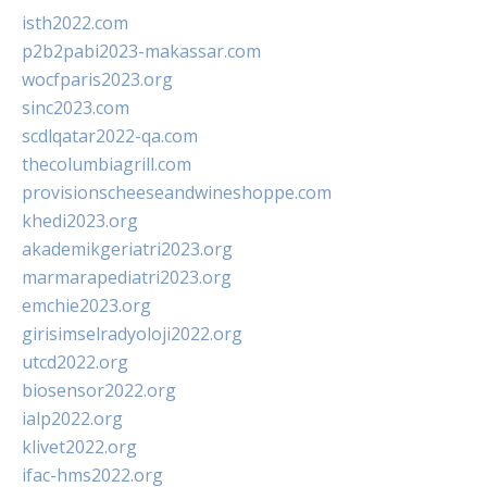
isth2022.com
p2b2pabi2023-makassar.com
wocfparis2023.org
sinc2023.com
scdlqatar2022-qa.com
thecolumbiagrill.com
provisionscheeseandwineshoppe.com
khedi2023.org
akademikgeriatri2023.org
marmarapediatri2023.org
emchie2023.org
girisimselradyoloji2022.org
utcd2022.org
biosensor2022.org
ialp2022.org
klivet2022.org
ifac-hms2022.org