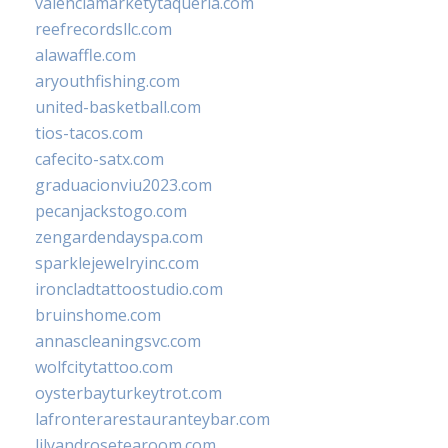
valenciamarketytaqueria.com
reefrecordsllc.com
alawaffle.com
aryouthfishing.com
united-basketball.com
tios-tacos.com
cafecito-satx.com
graduacionviu2023.com
pecanjackstogo.com
zengardendayspa.com
sparklejewelryinc.com
ironcladtattoostudio.com
bruinshome.com
annascleaningsvc.com
wolfcitytattoo.com
oysterbayturkeytrot.com
lafronterarestauranteybar.com
lilyandrosetearoom.com