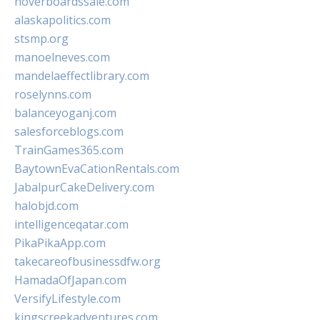
hoverboardssale.com
alaskapolitics.com
stsmp.org
manoelneves.com
mandelaeffectlibrary.com
roselynns.com
balanceyoganj.com
salesforceblogs.com
TrainGames365.com
BaytownEvaCationRentals.com
JabalpurCakeDelivery.com
halobjd.com
intelligenceqatar.com
PikaPikaApp.com
takecareofbusinessdfw.org
HamadaOfJapan.com
VersifyLifestyle.com
kingscreekadventures.com