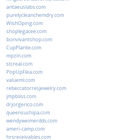
antaeuslabs.com
purelycleanchemdry.com
WishOping.com
shoplegacee.com
bonvivantshop.com
CupPlante.com
mpzin.com
stcreal.com
PopUpFlea.com
valueml.com
rebeccatorresjewelry.com
jmpbliss.com
drjorgerico.com
queensushipa.com
wendyweimerdds.com
ameri-camp.com
hrsreceivables.com