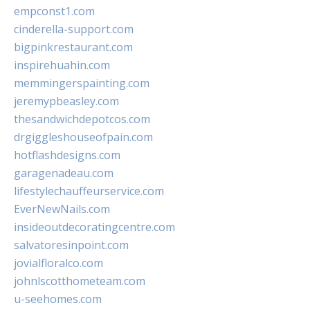
empconst1.com
cinderella-support.com
bigpinkrestaurant.com
inspirehuahin.com
memmingerspainting.com
jeremypbeasley.com
thesandwichdepotcos.com
drgiggleshouseofpain.com
hotflashdesigns.com
garagenadeau.com
lifestylechauffeurservice.com
EverNewNails.com
insideoutdecoratingcentre.com
salvatoresinpoint.com
jovialfloralco.com
johnlscotthometeam.com
u-seehomes.com