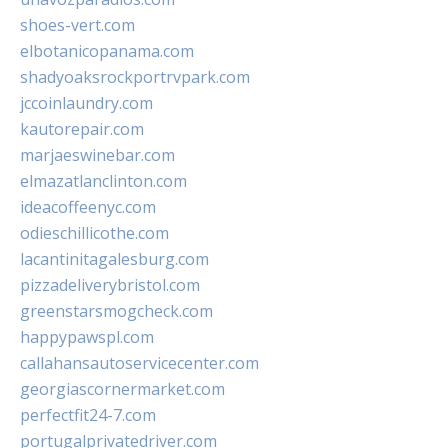
shoes-vert.com
elbotanicopanama.com
shadyoaksrockportrvpark.com
jccoinlaundry.com
kautorepair.com
marjaeswinebar.com
elmazatlanclinton.com
ideacoffeenyc.com
odieschillicothe.com
lacantinitagalesburg.com
pizzadeliverybristol.com
greenstarsmogcheck.com
happypawspl.com
callahansautoservicecenter.com
georgiascornermarket.com
perfectfit24-7.com
portugalprivatedriver.com