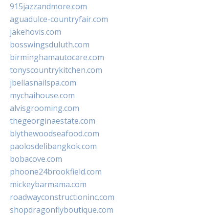
915jazzandmore.com
aguadulce-countryfair.com
jakehovis.com
bosswingsduluth.com
birminghamautocare.com
tonyscountrykitchen.com
jbellasnailspa.com
mychaihouse.com
alvisgrooming.com
thegeorginaestate.com
blythewoodseafood.com
paolosdelibangkok.com
bobacove.com
phoone24brookfield.com
mickeybarmama.com
roadwayconstructioninc.com
shopdragonflyboutique.com