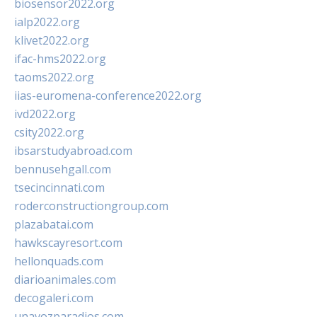
biosensor2022.org
ialp2022.org
klivet2022.org
ifac-hms2022.org
taoms2022.org
iias-euromena-conference2022.org
ivd2022.org
csity2022.org
ibsarstudyabroad.com
bennusehgall.com
tsecincinnati.com
roderconstructiongroup.com
plazabatai.com
hawkscayresort.com
hellonquads.com
diarioanimales.com
decogaleri.com
unavozparadios.com