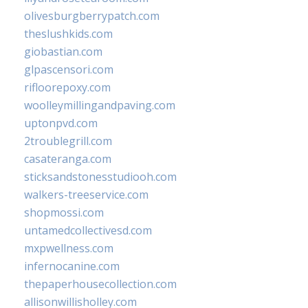
olivesburgberrypatch.com
theslushkids.com
giobastian.com
glpascensori.com
rifloorepoxy.com
woolleymillingandpaving.com
uptonpvd.com
2troublegrill.com
casateranga.com
sticksandstonesstudiooh.com
walkers-treeservice.com
shopmossi.com
untamedcollectivesd.com
mxpwellness.com
infernocanine.com
thepaperhousecollection.com
allisonwillisholley.com