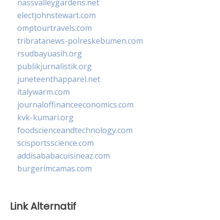
nassvalleygardens.net
electjohnstewart.com
omptourtravels.com
tribratanews-polreskebumen.com
rsudbayuasih.org
publikjurnalistik.org
juneteenthapparel.net
italywarm.com
journaloffinanceeconomics.com
kvk-kumari.org
foodscienceandtechnology.com
scisportsscience.com
addisababacuisineaz.com
burgerimcamas.com
Link Alternatif