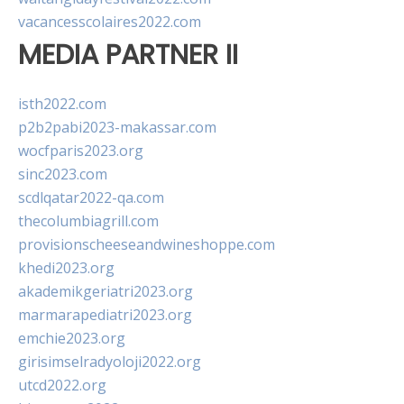
vacancesscolaires2022.com
MEDIA PARTNER II
isth2022.com
p2b2pabi2023-makassar.com
wocfparis2023.org
sinc2023.com
scdlqatar2022-qa.com
thecolumbiagrill.com
provisionscheeseandwineshoppe.com
khedi2023.org
akademikgeriatri2023.org
marmarapediatri2023.org
emchie2023.org
girisimselradyoloji2022.org
utcd2022.org