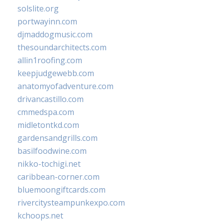
solslite.org
portwayinn.com
djmaddogmusic.com
thesoundarchitects.com
allin1roofing.com
keepjudgewebb.com
anatomyofadventure.com
drivancastillo.com
cmmedspa.com
midletontkd.com
gardensandgrills.com
basilfoodwine.com
nikko-tochigi.net
caribbean-corner.com
bluemoongiftcards.com
rivercitysteampunkexpo.com
kchoops.net