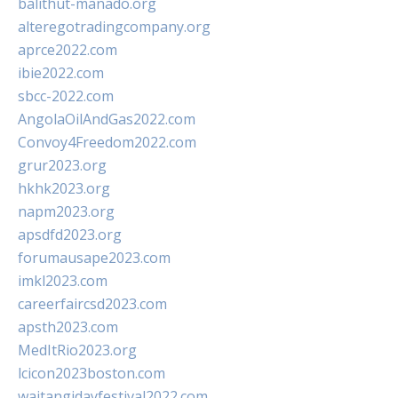
balithut-manado.org
alteregotradingcompany.org
aprce2022.com
ibie2022.com
sbcc-2022.com
AngolaOilAndGas2022.com
Convoy4Freedom2022.com
grur2023.org
hkhk2023.org
napm2023.org
apsdfd2023.org
forumausape2023.com
imkl2023.com
careerfaircsd2023.com
apsth2023.com
MedItRio2023.org
lcicon2023boston.com
waitangidayfestival2022.com