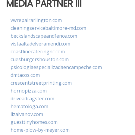
MEDIA PARTNER III
vwrepairarlington.com
cleaningservicebaltimore-md.com
beckslandscapeandfence.com
vistaaltadelveramendi.com
coastlinecateringnc.com
cuesburgershouston.com
psicologiaespecializadaencampeche.com
dmtacos.com
crescentstreetprinting.com
hornopizza.com
driveadragster.com
hematologa.com
lizaivanov.com
guesttinyhomes.com
home-plow-by-meyer.com