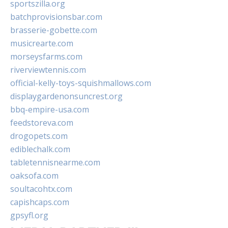
sportszilla.org
batchprovisionsbar.com
brasserie-gobette.com
musicrearte.com
morseysfarms.com
riverviewtennis.com
official-kelly-toys-squishmallows.com
displaygardenonsuncrest.org
bbq-empire-usa.com
feedstoreva.com
drogopets.com
ediblechalk.com
tabletennisnearme.com
oaksofa.com
soultacohtx.com
capishcaps.com
gpsyfl.org