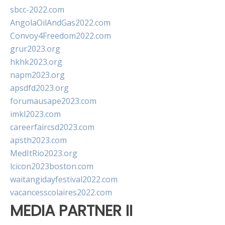
sbcc-2022.com
AngolaOilAndGas2022.com
Convoy4Freedom2022.com
grur2023.org
hkhk2023.org
napm2023.org
apsdfd2023.org
forumausape2023.com
imkl2023.com
careerfaircsd2023.com
apsth2023.com
MedItRio2023.org
lcicon2023boston.com
waitangidayfestival2022.com
vacancesscolaires2022.com
MEDIA PARTNER II