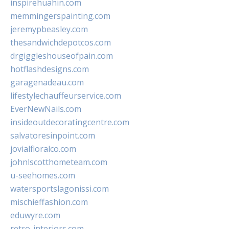
inspirehuahin.com
memmingerspainting.com
jeremypbeasley.com
thesandwichdepotcos.com
drgiggleshouseofpain.com
hotflashdesigns.com
garagenadeau.com
lifestylechauffeurservice.com
EverNewNails.com
insideoutdecoratingcentre.com
salvatoresinpoint.com
jovialfloralco.com
johnlscotthometeam.com
u-seehomes.com
watersportslagonissi.com
mischieffashion.com
eduwyre.com
retro-interiors.com