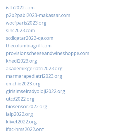
isth2022.com
p2b2pabi2023-makassar.com
wocfparis2023.org
sinc2023.com
scdlqatar2022-qa.com
thecolumbiagrill.com
provisionscheeseandwineshoppe.com
khedi2023.org
akademikgeriatri2023.org
marmarapediatri2023.org
emchie2023.org
girisimselradyoloji2022.org
utcd2022.org
biosensor2022.org
ialp2022.org
klivet2022.org
ifac-hms2022.org