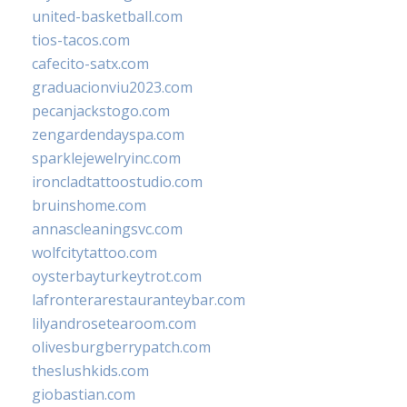
united-basketball.com
tios-tacos.com
cafecito-satx.com
graduacionviu2023.com
pecanjackstogo.com
zengardendayspa.com
sparklejewelryinc.com
ironcladtattoostudio.com
bruinshome.com
annascleaningsvc.com
wolfcitytattoo.com
oysterbayturkeytrot.com
lafronterarestauranteybar.com
lilyandrosetearoom.com
olivesburgberrypatch.com
theslushkids.com
giobastian.com