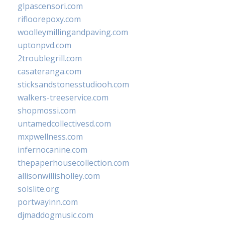
glpascensori.com
rifloorepoxy.com
woolleymillingandpaving.com
uptonpvd.com
2troublegrill.com
casateranga.com
sticksandstonesstudiooh.com
walkers-treeservice.com
shopmossi.com
untamedcollectivesd.com
mxpwellness.com
infernocanine.com
thepaperhousecollection.com
allisonwillisholley.com
solslite.org
portwayinn.com
djmaddogmusic.com