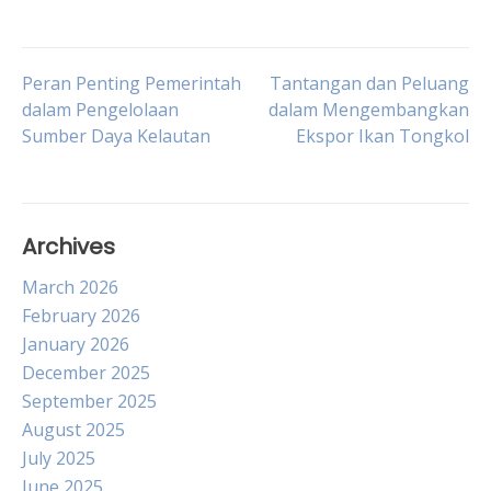
Post
Peran Penting Pemerintah
Tantangan dan Peluang
dalam Pengelolaan
dalam Mengembangkan
Sumber Daya Kelautan
Ekspor Ikan Tongkol
navigation
Archives
March 2026
February 2026
January 2026
December 2025
September 2025
August 2025
July 2025
June 2025