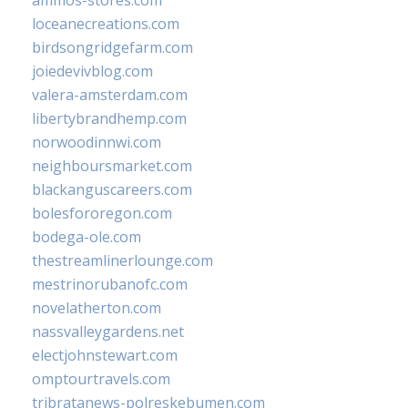
loceanecreations.com
birdsongridgefarm.com
joiedevivblog.com
valera-amsterdam.com
libertybrandhemp.com
norwoodinnwi.com
neighboursmarket.com
blackanguscareers.com
bolesfororegon.com
bodega-ole.com
thestreamlinerlounge.com
mestrinorubanofc.com
novelatherton.com
nassvalleygardens.net
electjohnstewart.com
omptourtravels.com
tribratanews-polreskebumen.com