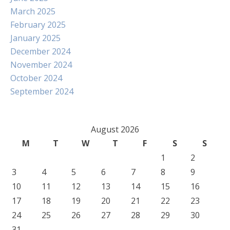
March 2025
February 2025
January 2025
December 2024
November 2024
October 2024
September 2024
August 2026
M
T
W
T
F
S
S
1
2
3
4
5
6
7
8
9
10
11
12
13
14
15
16
17
18
19
20
21
22
23
24
25
26
27
28
29
30
31