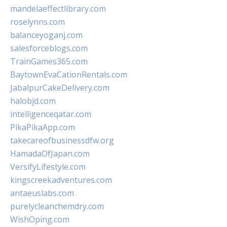
mandelaeffectlibrary.com
roselynns.com
balanceyoganj.com
salesforceblogs.com
TrainGames365.com
BaytownEvaCationRentals.com
JabalpurCakeDelivery.com
halobjd.com
intelligenceqatar.com
PikaPikaApp.com
takecareofbusinessdfw.org
HamadaOfJapan.com
VersifyLifestyle.com
kingscreekadventures.com
antaeuslabs.com
purelycleanchemdry.com
WishOping.com