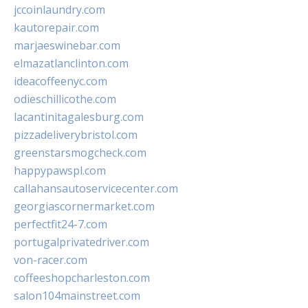
jccoinlaundry.com
kautorepair.com
marjaeswinebar.com
elmazatlanclinton.com
ideacoffeenyc.com
odieschillicothe.com
lacantinitagalesburg.com
pizzadeliverybristol.com
greenstarsmogcheck.com
happypawspl.com
callahansautoservicecenter.com
georgiascornermarket.com
perfectfit24-7.com
portugalprivatedriver.com
von-racer.com
coffeeshopcharleston.com
salon104mainstreet.com