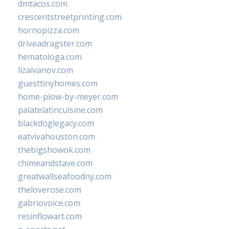
dmtacos.com
crescentstreetprinting.com
hornopizza.com
driveadragster.com
hematologa.com
lizaivanov.com
guesttinyhomes.com
home-plow-by-meyer.com
palatelatincuisine.com
blackdoglegacy.com
eatvivahouston.com
thebigshowok.com
chimeandstave.com
greatwallseafoodny.com
theloverose.com
gabriovoice.com
resinflowart.com