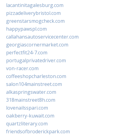
lacantinitagalesburg.com
pizzadeliverybristol.com
greenstarsmogcheck.com
happypawspl.com
callahansautoservicecenter.com
georgiascornermarket.com
perfectfit24-7.com
portugalprivatedriver.com
von-racer.com
coffeeshopcharleston.com
salon104mainstreet.com
alkaspringswater.com
318mainstreet8h.com
lovenailsspari.com
oakberry-kuwait.com
quartzliterary.com
friendsofbroderickpark.com