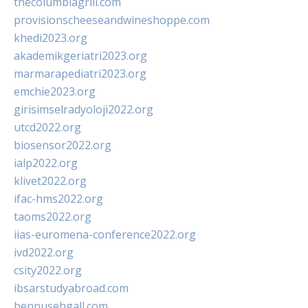
thecolumbiagrill.com
provisionscheeseandwineshoppe.com
khedi2023.org
akademikgeriatri2023.org
marmarapediatri2023.org
emchie2023.org
girisimselradyoloji2022.org
utcd2022.org
biosensor2022.org
ialp2022.org
klivet2022.org
ifac-hms2022.org
taoms2022.org
iias-euromena-conference2022.org
ivd2022.org
csity2022.org
ibsarstudyabroad.com
bennusehgall.com