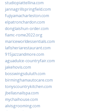
studiopiattellina.com
jannagrillspringfield.com
fujiyamacharleston.com
elpatronchardon.com
donglaishun-order.com
fiamc-rome2022.org
mariceworldessentials.com
lafisheriarestaurant.com
915jazzandmore.com
aguadulce-countryfair.com
jakehovis.com
bosswingsduluth.com
birminghamautocare.com
tonyscountrykitchen.com
jbellasnailspa.com
mychaihouse.com
alvisgrooming.com