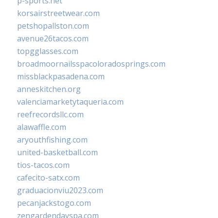
p-sports.net
korsairstreetwear.com
petshopallston.com
avenue26tacos.com
topgglasses.com
broadmoornailsspacoloradosprings.com
missblackpasadena.com
anneskitchen.org
valenciamarketytaqueria.com
reefrecordsllc.com
alawaffle.com
aryouthfishing.com
united-basketball.com
tios-tacos.com
cafecito-satx.com
graduacionviu2023.com
pecanjackstogo.com
zengardendayspa.com