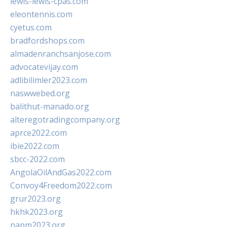
lewis-lewis-cpas.com
eleontennis.com
cyetus.com
bradfordshops.com
almadenranchsanjose.com
advocatevijay.com
adlibilimler2023.com
naswwebed.org
balithut-manado.org
alteregotradingcompany.org
aprce2022.com
ibie2022.com
sbcc-2022.com
AngolaOilAndGas2022.com
Convoy4Freedom2022.com
grur2023.org
hkhk2023.org
napm2023.org