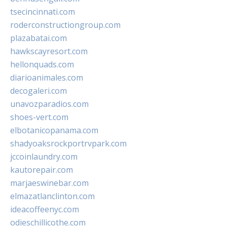
tsecincinnati.com
roderconstructiongroup.com
plazabatai.com
hawkscayresort.com
hellonquads.com
diarioanimales.com
decogaleri.com
unavozparadios.com
shoes-vert.com
elbotanicopanama.com
shadyoaksrockportrvpark.com
jccoinlaundry.com
kautorepair.com
marjaeswinebar.com
elmazatlanclinton.com
ideacoffeenyc.com
odieschillicothe.com