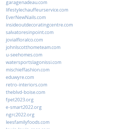
garagenadeau.com
lifestylechauffeurservice.com
EverNewNails.com
insideoutdecoratingcentre.com
salvatoresinpoint.com
jovialfloralco.com
johnlscotthometeam.com
u-seehomes.com
watersportslagonissi.com
mischieffashion.com
eduwyre.com
retro-interiors.com
theblvd-boise.com
fpet2023.org
e-smart2022.org
ngrc2022.org
leesfamilyfoods.com