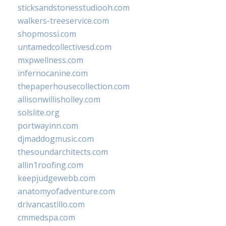
sticksandstonesstudiooh.com
walkers-treeservice.com
shopmossi.com
untamedcollectivesd.com
mxpwellness.com
infernocanine.com
thepaperhousecollection.com
allisonwillisholley.com
solslite.org
portwayinn.com
djmaddogmusic.com
thesoundarchitects.com
allin1roofing.com
keepjudgewebb.com
anatomyofadventure.com
drivancastillo.com
cmmedspa.com