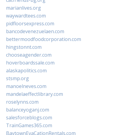
catfriends-bg.org
marianlives.org
waywardtees.com
pidfloorsexpress.com
bancodevenezuelaen.com
bettermoodfoodcorporation.com
hingstonnt.com
chooseagender.com
hoverboardssale.com
alaskapolitics.com
stsmp.org
manoelneves.com
mandelaeffectlibrary.com
roselynns.com
balanceyoganj.com
salesforceblogs.com
TrainGames365.com
BaytownEvaCationRentals.com