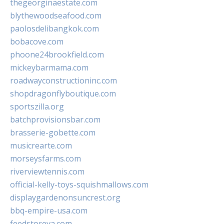
thegeorginaestate.com
blythewoodseafood.com
paolosdelibangkok.com
bobacove.com
phoone24brookfield.com
mickeybarmama.com
roadwayconstructioninc.com
shopdragonflyboutique.com
sportszilla.org
batchprovisionsbar.com
brasserie-gobette.com
musicrearte.com
morseysfarms.com
riverviewtennis.com
official-kelly-toys-squishmallows.com
displaygardenonsuncrest.org
bbq-empire-usa.com
feedstoreva.com