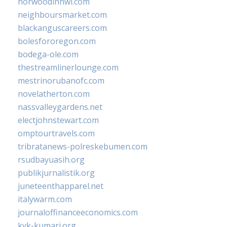
norwoodinnwi.com
neighboursmarket.com
blackanguscareers.com
bolesfororegon.com
bodega-ole.com
thestreamlinerlounge.com
mestrinorubanofc.com
novelatherton.com
nassvalleygardens.net
electjohnstewart.com
omptourtravels.com
tribratanews-polreskebumen.com
rsudbayuasih.org
publikjurnalistik.org
juneteenthapparel.net
italywarm.com
journaloffinanceeconomics.com
kvk-kumari.org