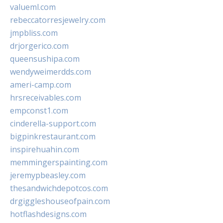
valueml.com
rebeccatorresjewelry.com
jmpbliss.com
drjorgerico.com
queensushipa.com
wendyweimerdds.com
ameri-camp.com
hrsreceivables.com
empconst1.com
cinderella-support.com
bigpinkrestaurant.com
inspirehuahin.com
memmingerspainting.com
jeremypbeasley.com
thesandwichdepotcos.com
drgiggleshouseofpain.com
hotflashdesigns.com