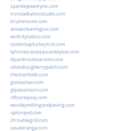
sparklejewelryinc.com
ironcladtattoostudio.com
bruinshome.com
annascleaningsvc.com
wolfcitytattoo.com
oysterbayturkeytrot.com
lafronterarestauranteybar.com
lilyandrosetearoom.com
olivesburgberrypatch.com
theslushkids.com
giobastian.com
glpascensori.com
rifloorepoxy.com
woolleymillingandpaving.com
uptonpvd.com
2troublegrill.com
casateranga.com