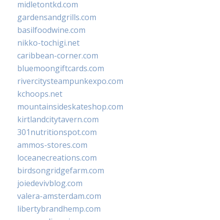
midletontkd.com
gardensandgrills.com
basilfoodwine.com
nikko-tochigi.net
caribbean-corner.com
bluemoongiftcards.com
rivercitysteampunkexpo.com
kchoops.net
mountainsideskateshop.com
kirtlandcitytavern.com
301nutritionspot.com
ammos-stores.com
loceanecreations.com
birdsongridgefarm.com
joiedevivblog.com
valera-amsterdam.com
libertybrandhemp.com