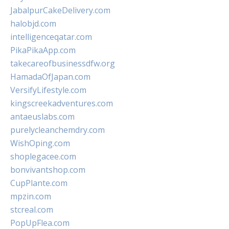
JabalpurCakeDelivery.com
halobjd.com
intelligenceqatar.com
PikaPikaApp.com
takecareofbusinessdfw.org
HamadaOfJapan.com
VersifyLifestyle.com
kingscreekadventures.com
antaeuslabs.com
purelycleanchemdry.com
WishOping.com
shoplegacee.com
bonvivantshop.com
CupPlante.com
mpzin.com
stcreal.com
PopUpFlea.com