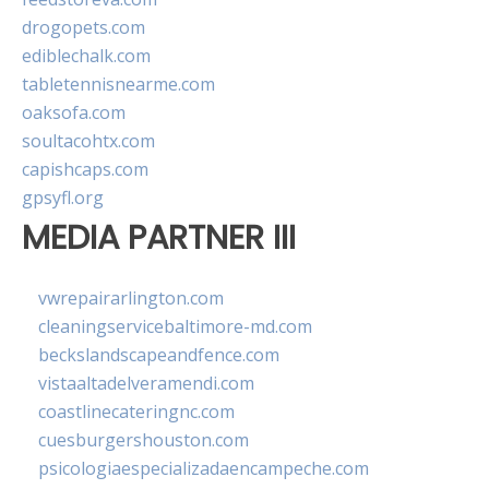
drogopets.com
ediblechalk.com
tabletennisnearme.com
oaksofa.com
soultacohtx.com
capishcaps.com
gpsyfl.org
MEDIA PARTNER III
vwrepairarlington.com
cleaningservicebaltimore-md.com
beckslandscapeandfence.com
vistaaltadelveramendi.com
coastlinecateringnc.com
cuesburgershouston.com
psicologiaespecializadaencampeche.com