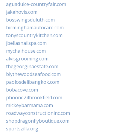
aguadulce-countryfair.com
jakehovis.com
bosswingsduluth.com
birminghamautocare.com
tonyscountrykitchen.com
jbellasnailspa.com
mychaihouse.com
alvisgrooming.com
thegeorginaestate.com
blythewoodseafood.com
paolosdelibangkok.com
bobacove.com
phoone24brookfield.com
mickeybarmama.com
roadwayconstructioninc.com
shopdragonflyboutique.com
sportszilla.org