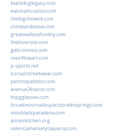
blackdoglegacy.com
eatvivahouston.com
thebigshowok.com
chimeandstave.com
greatwallseafoodny.com
theloverose.com
gabriovoice.com
resinflowart.com
p-sports.net
korsairstreetwear.com
petshopallston.com
avenue26tacos.com
topgglasses.com
broadmoornailsspacoloradosprings.com
missblackpasadena.com
anneskitchen.org
valenciamarketytaqueria.com