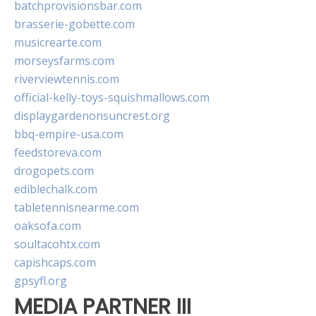
batchprovisionsbar.com
brasserie-gobette.com
musicrearte.com
morseysfarms.com
riverviewtennis.com
official-kelly-toys-squishmallows.com
displaygardenonsuncrest.org
bbq-empire-usa.com
feedstoreva.com
drogopets.com
ediblechalk.com
tabletennisnearme.com
oaksofa.com
soultacohtx.com
capishcaps.com
gpsyfl.org
MEDIA PARTNER III