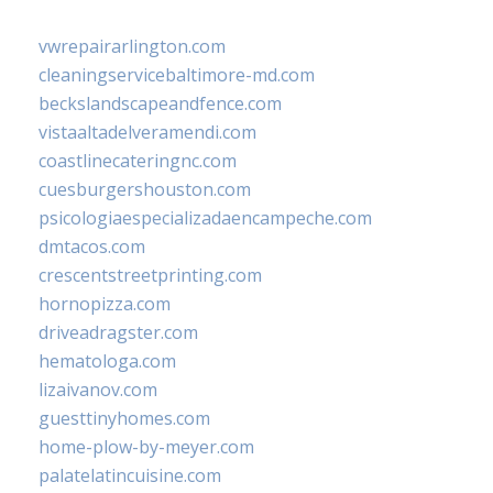
vwrepairarlington.com
cleaningservicebaltimore-md.com
beckslandscapeandfence.com
vistaaltadelveramendi.com
coastlinecateringnc.com
cuesburgershouston.com
psicologiaespecializadaencampeche.com
dmtacos.com
crescentstreetprinting.com
hornopizza.com
driveadragster.com
hematologa.com
lizaivanov.com
guesttinyhomes.com
home-plow-by-meyer.com
palatelatincuisine.com