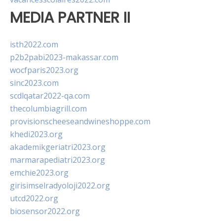
MEDIA PARTNER II
isth2022.com
p2b2pabi2023-makassar.com
wocfparis2023.org
sinc2023.com
scdlqatar2022-qa.com
thecolumbiagrill.com
provisionscheeseandwineshoppe.com
khedi2023.org
akademikgeriatri2023.org
marmarapediatri2023.org
emchie2023.org
girisimselradyoloji2022.org
utcd2022.org
biosensor2022.org