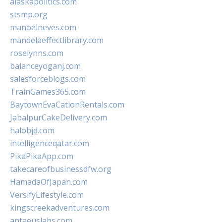
alaskapolitics.com
stsmp.org
manoelneves.com
mandelaeffectlibrary.com
roselynns.com
balanceyoganj.com
salesforceblogs.com
TrainGames365.com
BaytownEvaCationRentals.com
JabalpurCakeDelivery.com
halobjd.com
intelligenceqatar.com
PikaPikaApp.com
takecareofbusinessdfw.org
HamadaOfJapan.com
VersifyLifestyle.com
kingscreekadventures.com
antaeuslabs.com