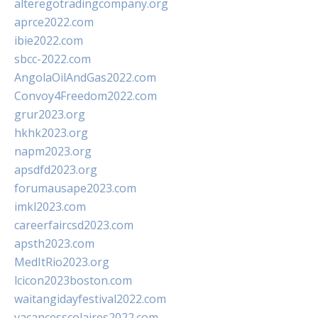
alteregotradingcompany.org
aprce2022.com
ibie2022.com
sbcc-2022.com
AngolaOilAndGas2022.com
Convoy4Freedom2022.com
grur2023.org
hkhk2023.org
napm2023.org
apsdfd2023.org
forumausape2023.com
imkl2023.com
careerfaircsd2023.com
apsth2023.com
MedItRio2023.org
lcicon2023boston.com
waitangidayfestival2022.com
vacancesscolaires2022.com