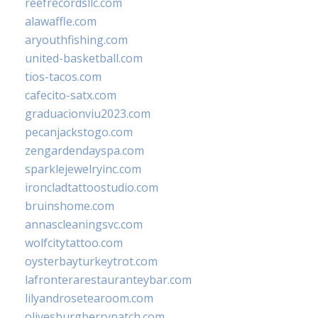
reefrecordsllc.com
alawaffle.com
aryouthfishing.com
united-basketball.com
tios-tacos.com
cafecito-satx.com
graduacionviu2023.com
pecanjackstogo.com
zengardendayspa.com
sparklejewelryinc.com
ironcladtattoostudio.com
bruinshome.com
annascleaningsvc.com
wolfcitytattoo.com
oysterbayturkeytrot.com
lafronterarestauranteybar.com
lilyandrosetearoom.com
olivesburgberrypatch.com