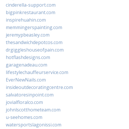
cinderella-support.com
bigpinkrestaurant.com
inspirehuahin.com
memmingerspainting.com
jeremypbeasley.com
thesandwichdepotcos.com
drgiggleshouseofpain.com
hotflashdesigns.com
garagenadeau.com
lifestylechauffeurservice.com
EverNewNails.com
insideoutdecoratingcentre.com
salvatoresinpoint.com
jovialfloralco.com
johnlscotthometeam.com
u-seehomes.com
watersportslagonissi.com