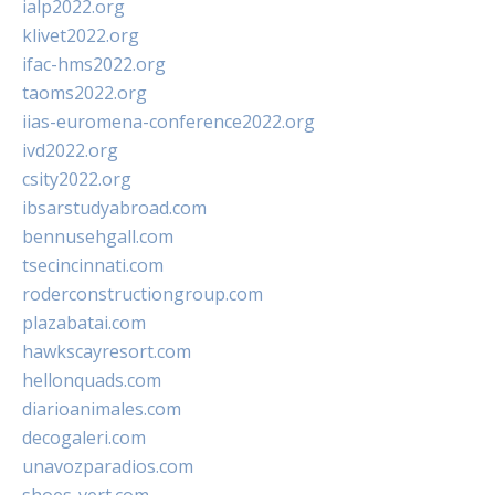
ialp2022.org
klivet2022.org
ifac-hms2022.org
taoms2022.org
iias-euromena-conference2022.org
ivd2022.org
csity2022.org
ibsarstudyabroad.com
bennusehgall.com
tsecincinnati.com
roderconstructiongroup.com
plazabatai.com
hawkscayresort.com
hellonquads.com
diarioanimales.com
decogaleri.com
unavozparadios.com