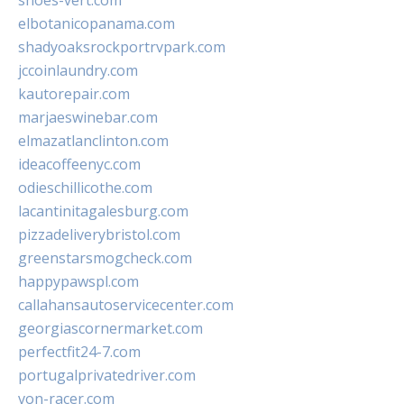
shoes-vert.com
elbotanicopanama.com
shadyoaksrockportrvpark.com
jccoinlaundry.com
kautorepair.com
marjaeswinebar.com
elmazatlanclinton.com
ideacoffeenyc.com
odieschillicothe.com
lacantinitagalesburg.com
pizzadeliverybristol.com
greenstarsmogcheck.com
happypawspl.com
callahansautoservicecenter.com
georgiascornermarket.com
perfectfit24-7.com
portugalprivatedriver.com
von-racer.com