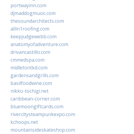
portwayinn.com
djmaddogmusic.com
thesoundarchitects.com
allin1roofing.com
keepjudgewebb.com
anatomyofadventure.com
drivancastillo.com
cmmedspa.com
midletontkd.com
gardensandgrills.com
basilfoodwine.com
nikko-tochigi.net
caribbean-corner.com
bluemoongiftcards.com
rivercitysteampunkexpo.com
kchoops.net
mountainsideskateshop.com