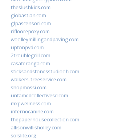
theslushkids.com
giobastian.com
glpascensori.com
rifloorepoxy.com
woolleymillingandpaving.com
uptonpvd.com
2troublegrill.com
casateranga.com
sticksandstonesstudiooh.com
walkers-treeservice.com
shopmossi.com
untamedcollectivesd.com
mxpwellness.com
infernocanine.com
thepaperhousecollection.com
allisonwillisholley.com
solslite.org