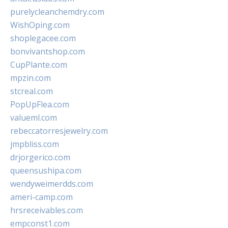
purelycleanchemdry.com
WishOping.com
shoplegacee.com
bonvivantshop.com
CupPlante.com
mpzin.com
stcreal.com
PopUpFlea.com
valueml.com
rebeccatorresjewelry.com
jmpbliss.com
drjorgerico.com
queensushipa.com
wendyweimerdds.com
ameri-camp.com
hrsreceivables.com
empconst1.com