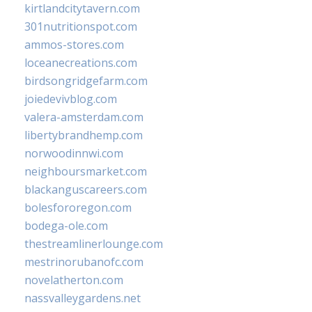
kirtlandcitytavern.com
301nutritionspot.com
ammos-stores.com
loceanecreations.com
birdsongridgefarm.com
joiedevivblog.com
valera-amsterdam.com
libertybrandhemp.com
norwoodinnwi.com
neighboursmarket.com
blackanguscareers.com
bolesfororegon.com
bodega-ole.com
thestreamlinerlounge.com
mestrinorubanofc.com
novelatherton.com
nassvalleygardens.net