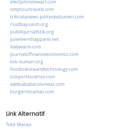
electjohnstewart.com
omptourtravels.com
tribratanews-polreskebumen.com
rsudbayuasih.org
publikjurnalistik.org
juneteenthapparel.net
italywarm.com
journaloffinanceeconomics.com
kvk-kumari.org
foodscienceandtechnology.com
scisportsscience.com
addisababacuisineaz.com
burgerimcamas.com
Link Alternatif
Toto Macau