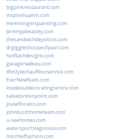
bigpinkrestaurant.com
inspirehuahin.com
memmingerspainting.com
jeremypbeasley.com
thesandwichdepotcos.com
drgiggleshouseofpain.com
hotflashdesigns.com
garagenadeau.com
lifestylechauffeurservice.com
EverNewNails.com
insideoutdecoratingcentre.com
salvatoresinpoint.com
jovialfloralco.com
johnlscotthometeam.com
u-seehomes.com
watersportslagonissi.com
mischieffashion.com