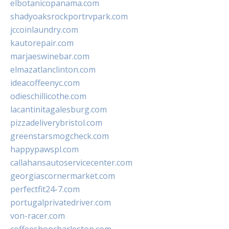
elbotanicopanama.com
shadyoaksrockportrvpark.com
jccoinlaundry.com
kautorepair.com
marjaeswinebar.com
elmazatlanclinton.com
ideacoffeenyc.com
odieschillicothe.com
lacantinitagalesburg.com
pizzadeliverybristol.com
greenstarsmogcheck.com
happypawspl.com
callahansautoservicecenter.com
georgiascornermarket.com
perfectfit24-7.com
portugalprivatedriver.com
von-racer.com