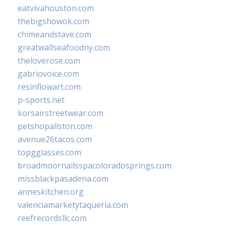
eatvivahouston.com
thebigshowok.com
chimeandstave.com
greatwallseafoodny.com
theloverose.com
gabriovoice.com
resinflowart.com
p-sports.net
korsairstreetwear.com
petshopallston.com
avenue26tacos.com
topgglasses.com
broadmoornailsspacoloradosprings.com
missblackpasadena.com
anneskitchen.org
valenciamarketytaqueria.com
reefrecordsllc.com