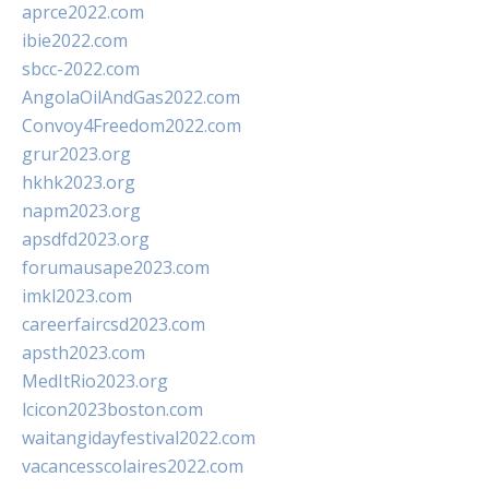
aprce2022.com
ibie2022.com
sbcc-2022.com
AngolaOilAndGas2022.com
Convoy4Freedom2022.com
grur2023.org
hkhk2023.org
napm2023.org
apsdfd2023.org
forumausape2023.com
imkl2023.com
careerfaircsd2023.com
apsth2023.com
MedItRio2023.org
lcicon2023boston.com
waitangidayfestival2022.com
vacancesscolaires2022.com