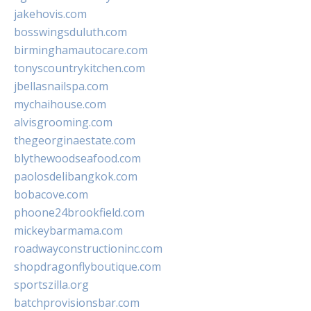
jakehovis.com
bosswingsduluth.com
birminghamautocare.com
tonyscountrykitchen.com
jbellasnailspa.com
mychaihouse.com
alvisgrooming.com
thegeorginaestate.com
blythewoodseafood.com
paolosdelibangkok.com
bobacove.com
phoone24brookfield.com
mickeybarmama.com
roadwayconstructioninc.com
shopdragonflyboutique.com
sportszilla.org
batchprovisionsbar.com