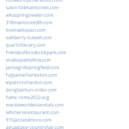
coffeeshopcharleston.com
salon104mainstreet.com
alkaspringswater.com
318mainstreet8h.com
lovenailsspari.com
oakberry-kuwait.com
quartzliterary.com
friendsofbroderickpark.com
studiopiattellina.com
jannagrillspringfield.com
fujiyamacharleston.com
elpatronchardon.com
donglaishun-order.com
fiamc-rome2022.org
mariceworldessentials.com
lafisheriarestaurant.com
915jazzandmore.com
aguadulce-countryfair.com