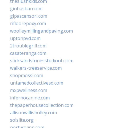
theslushkids.com
giobastian.com
glpascensori.com
rifloorepoxy.com
woolleymillingandpaving.com
uptonpvd.com
2troublegrill.com
casateranga.com
sticksandstonesstudiooh.com
walkers-treeservice.com
shopmossi.com
untamedcollectivesd.com
mxpwellness.com
infernocanine.com
thepaperhousecollection.com
allisonwillisholley.com
solslite.org
portwayinn.com