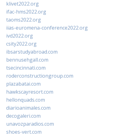
klivet2022.org
ifac-hms2022.org
taoms2022.org
iias-euromena-conference2022.org
ivd2022.org
csity2022.org
ibsarstudyabroad.com
bennusehgall.com
tsecincinnati.com
roderconstructiongroup.com
plazabatai.com
hawkscayresort.com
hellonquads.com
diarioanimales.com
decogaleri.com
unavozparadios.com
shoes-vert.com