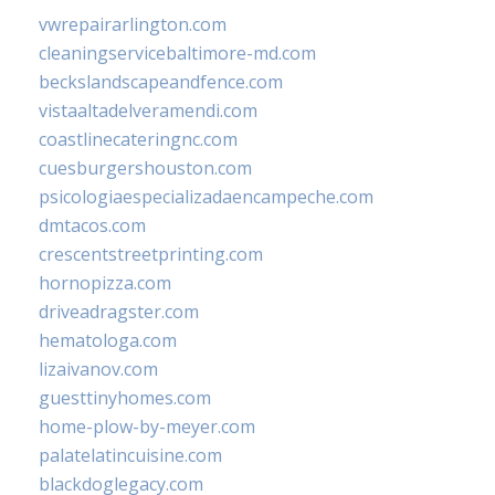
vwrepairarlington.com
cleaningservicebaltimore-md.com
beckslandscapeandfence.com
vistaaltadelveramendi.com
coastlinecateringnc.com
cuesburgershouston.com
psicologiaespecializadaencampeche.com
dmtacos.com
crescentstreetprinting.com
hornopizza.com
driveadragster.com
hematologa.com
lizaivanov.com
guesttinyhomes.com
home-plow-by-meyer.com
palatelatincuisine.com
blackdoglegacy.com