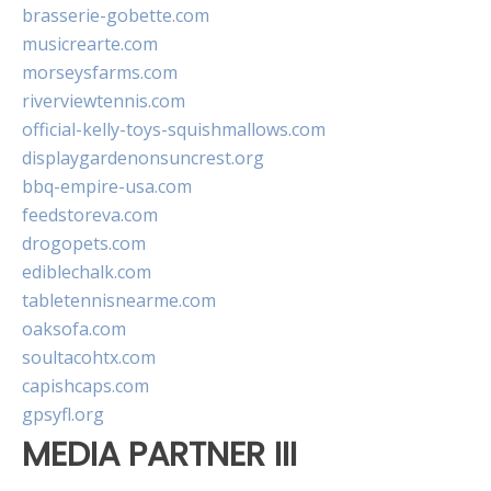
brasserie-gobette.com
musicrearte.com
morseysfarms.com
riverviewtennis.com
official-kelly-toys-squishmallows.com
displaygardenonsuncrest.org
bbq-empire-usa.com
feedstoreva.com
drogopets.com
ediblechalk.com
tabletennisnearme.com
oaksofa.com
soultacohtx.com
capishcaps.com
gpsyfl.org
MEDIA PARTNER III