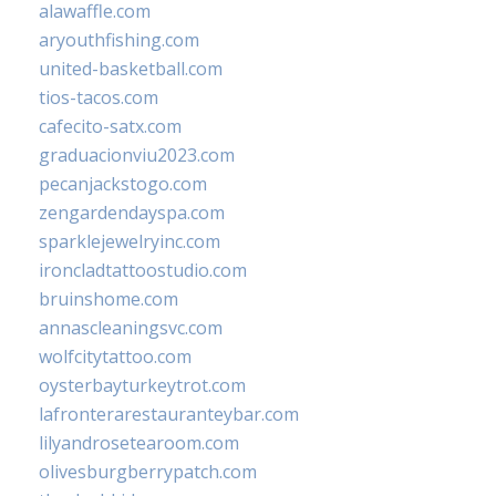
alawaffle.com
aryouthfishing.com
united-basketball.com
tios-tacos.com
cafecito-satx.com
graduacionviu2023.com
pecanjackstogo.com
zengardendayspa.com
sparklejewelryinc.com
ironcladtattoostudio.com
bruinshome.com
annascleaningsvc.com
wolfcitytattoo.com
oysterbayturkeytrot.com
lafronterarestauranteybar.com
lilyandrosetearoom.com
olivesburgberrypatch.com