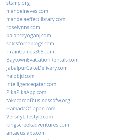
stsmp.org
manoelneves.com
mandelaeffectlibrary.com
roselynns.com
balanceyoganj.com
salesforceblogs.com
TrainGames365.com
BaytownEvaCationRentals.com
JabalpurCakeDelivery.com
halobjd.com
intelligenceqatar.com
PikaPikaApp.com
takecareofbusinessdfw.org
HamadaOfJapan.com
VersifyLifestyle.com
kingscreekadventures.com
antaeuslabs.com