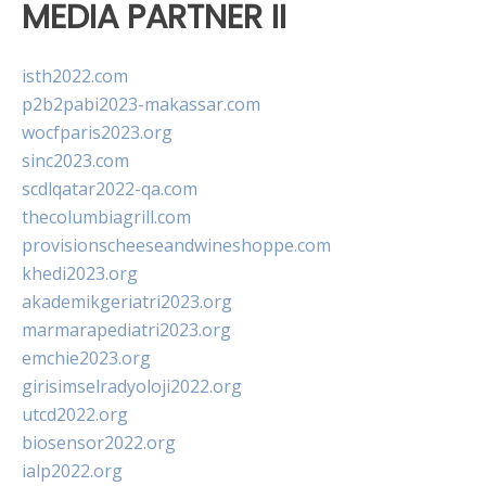
MEDIA PARTNER II
isth2022.com
p2b2pabi2023-makassar.com
wocfparis2023.org
sinc2023.com
scdlqatar2022-qa.com
thecolumbiagrill.com
provisionscheeseandwineshoppe.com
khedi2023.org
akademikgeriatri2023.org
marmarapediatri2023.org
emchie2023.org
girisimselradyoloji2022.org
utcd2022.org
biosensor2022.org
ialp2022.org