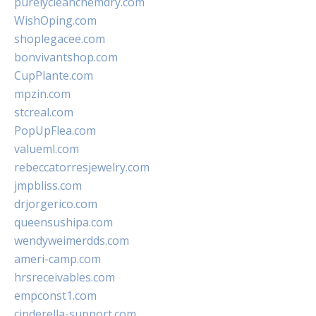
purelycleanchemdry.com
WishOping.com
shoplegacee.com
bonvivantshop.com
CupPlante.com
mpzin.com
stcreal.com
PopUpFlea.com
valueml.com
rebeccatorresjewelry.com
jmpbliss.com
drjorgerico.com
queensushipa.com
wendyweimerdds.com
ameri-camp.com
hrsreceivables.com
empconst1.com
cinderella-support.com