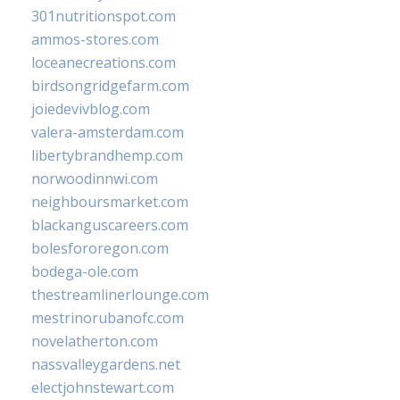
301nutritionspot.com
ammos-stores.com
loceanecreations.com
birdsongridgefarm.com
joiedevivblog.com
valera-amsterdam.com
libertybrandhemp.com
norwoodinnwi.com
neighboursmarket.com
blackanguscareers.com
bolesfororegon.com
bodega-ole.com
thestreamlinerlounge.com
mestrinorubanofc.com
novelatherton.com
nassvalleygardens.net
electjohnstewart.com