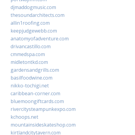
djmaddogmusic.com
thesoundarchitects.com
allin1roofing.com
keepjudgewebb.com
anatomyofadventure.com
drivancastillo.com
cmmedspa.com
midletontkd.com
gardensandgrills.com
basilfoodwine.com
nikko-tochigi.net
caribbean-corner.com
bluemoongiftcards.com
rivercitysteampunkexpo.com
kchoops.net
mountainsideskateshop.com
kirtlandcitytavern.com