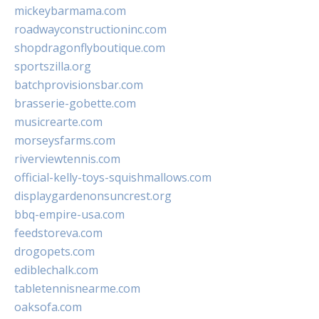
mickeybarmama.com
roadwayconstructioninc.com
shopdragonflyboutique.com
sportszilla.org
batchprovisionsbar.com
brasserie-gobette.com
musicrearte.com
morseysfarms.com
riverviewtennis.com
official-kelly-toys-squishmallows.com
displaygardenonsuncrest.org
bbq-empire-usa.com
feedstoreva.com
drogopets.com
ediblechalk.com
tabletennisnearme.com
oaksofa.com