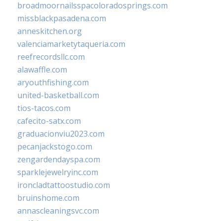
broadmoornailsspacoloradosprings.com
missblackpasadena.com
anneskitchen.org
valenciamarketytaqueria.com
reefrecordsllc.com
alawaffle.com
aryouthfishing.com
united-basketball.com
tios-tacos.com
cafecito-satx.com
graduacionviu2023.com
pecanjackstogo.com
zengardendayspa.com
sparklejewelryinc.com
ironcladtattoostudio.com
bruinshome.com
annascleaningsvc.com