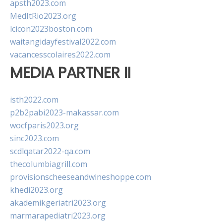
apsth2023.com
MedItRio2023.org
lcicon2023boston.com
waitangidayfestival2022.com
vacancesscolaires2022.com
MEDIA PARTNER II
isth2022.com
p2b2pabi2023-makassar.com
wocfparis2023.org
sinc2023.com
scdlqatar2022-qa.com
thecolumbiagrill.com
provisionscheeseandwineshoppe.com
khedi2023.org
akademikgeriatri2023.org
marmarapediatri2023.org