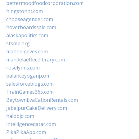
bettermoodfoodcorporation.com
hingstonnt.com
chooseagender.com
hoverboardssale.com
alaskapolitics.com
stsmp.org
manoelneves.com
mandelaeffectlibrary.com
roselynns.com
balanceyoganj.com
salesforceblogs.com
TrainGames365.com
BaytownEvaCationRentals.com
JabalpurCakeDelivery.com
halobjd.com
intelligenceqatar.com
PikaPikaApp.com