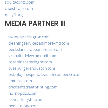
soultacohtx.com
capishcaps.com
gpsyfl.org
MEDIA PARTNER III
vwrepairarlington.com
cleaningservicebaltimore-md.com
beckslandscapeandfence.com
vistaaltadelveramendi.com
coastlinecateringnc.com
cuesburgershouston.com
psicologiaespecializadaencampeche.com
dmtacos.com
crescentstreetprinting.com
hornopizza.com
driveadragster.com
hematologa.com