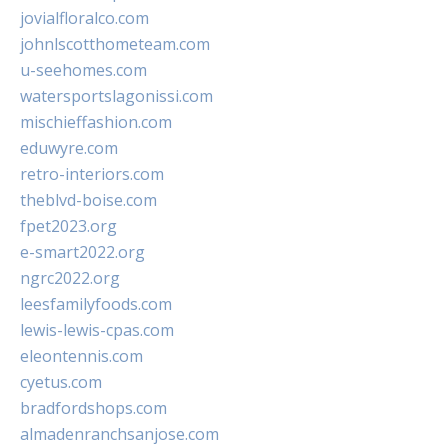
jovialfloralco.com
johnlscotthometeam.com
u-seehomes.com
watersportslagonissi.com
mischieffashion.com
eduwyre.com
retro-interiors.com
theblvd-boise.com
fpet2023.org
e-smart2022.org
ngrc2022.org
leesfamilyfoods.com
lewis-lewis-cpas.com
eleontennis.com
cyetus.com
bradfordshops.com
almadenranchsanjose.com