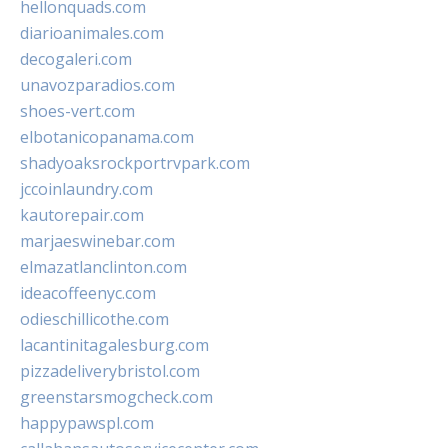
hellonquads.com
diarioanimales.com
decogaleri.com
unavozparadios.com
shoes-vert.com
elbotanicopanama.com
shadyoaksrockportrvpark.com
jccoinlaundry.com
kautorepair.com
marjaeswinebar.com
elmazatlanclinton.com
ideacoffeenyc.com
odieschillicothe.com
lacantinitagalesburg.com
pizzadeliverybristol.com
greenstarsmogcheck.com
happypawspl.com