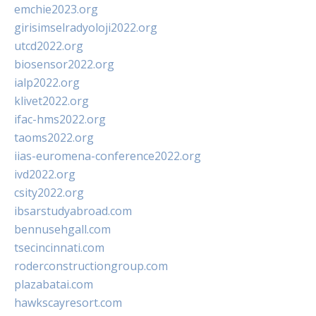
emchie2023.org
girisimselradyoloji2022.org
utcd2022.org
biosensor2022.org
ialp2022.org
klivet2022.org
ifac-hms2022.org
taoms2022.org
iias-euromena-conference2022.org
ivd2022.org
csity2022.org
ibsarstudyabroad.com
bennusehgall.com
tsecincinnati.com
roderconstructiongroup.com
plazabatai.com
hawkscayresort.com