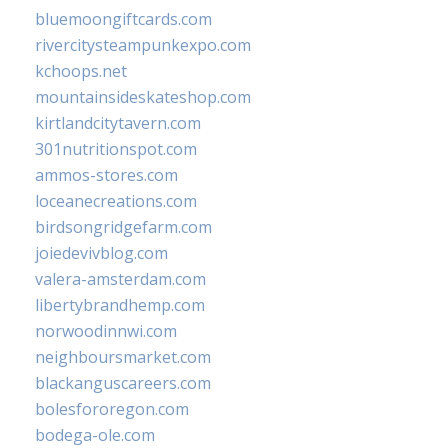
bluemoongiftcards.com
rivercitysteampunkexpo.com
kchoops.net
mountainsideskateshop.com
kirtlandcitytavern.com
301nutritionspot.com
ammos-stores.com
loceanecreations.com
birdsongridgefarm.com
joiedevivblog.com
valera-amsterdam.com
libertybrandhemp.com
norwoodinnwi.com
neighboursmarket.com
blackanguscareers.com
bolesfororegon.com
bodega-ole.com