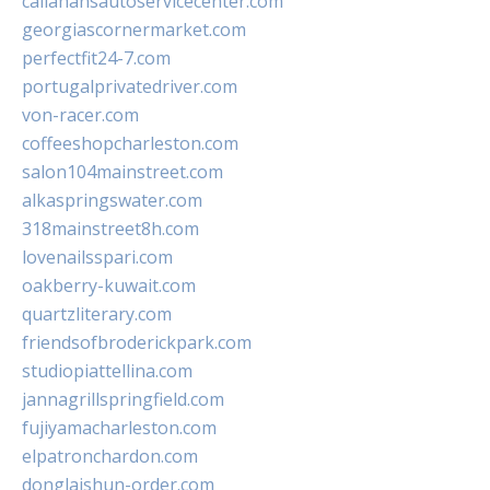
callahansautoservicecenter.com
georgiascornermarket.com
perfectfit24-7.com
portugalprivatedriver.com
von-racer.com
coffeeshopcharleston.com
salon104mainstreet.com
alkaspringswater.com
318mainstreet8h.com
lovenailsspari.com
oakberry-kuwait.com
quartzliterary.com
friendsofbroderickpark.com
studiopiattellina.com
jannagrillspringfield.com
fujiyamacharleston.com
elpatronchardon.com
donglaishun-order.com