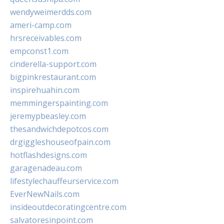
wendyweimerdds.com
ameri-camp.com
hrsreceivables.com
empconst1.com
cinderella-support.com
bigpinkrestaurant.com
inspirehuahin.com
memmingerspainting.com
jeremypbeasley.com
thesandwichdepotcos.com
drgiggleshouseofpain.com
hotflashdesigns.com
garagenadeau.com
lifestylechauffeurservice.com
EverNewNails.com
insideoutdecoratingcentre.com
salvatoresinpoint.com