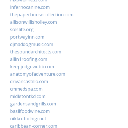
infernocanine.com
thepaperhousecollection.com
allisonwillisholley.com
solslite.org
portwayinn.com
djmaddogmusic.com
thesoundarchitects.com
allin1roofing.com
keepjudgewebb.com
anatomyofadventure.com
drivancastillo.com
cmmedspa.com
midletontkd.com
gardensandgrills.com
basilfoodwine.com
nikko-tochigi.net
caribbean-corner.com