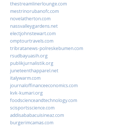
thestreamlinerlounge.com
mestrinorubanofc.com
novelatherton.com
nassvalleygardens.net
electjohnstewart.com
omptourtravels.com
tribratanews-polreskebumen.com
rsudbayuasih.org
publikjurnalistik.org
juneteenthapparel.net
italywarm.com
journaloffinanceeconomics.com
kvk-kumari.org
foodscienceandtechnology.com
scisportsscience.com
addisababacuisineaz.com
burgerimcamas.com