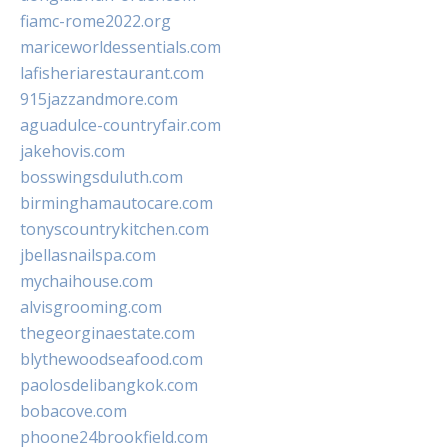
fiamc-rome2022.org
mariceworldessentials.com
lafisheriarestaurant.com
915jazzandmore.com
aguadulce-countryfair.com
jakehovis.com
bosswingsduluth.com
birminghamautocare.com
tonyscountrykitchen.com
jbellasnailspa.com
mychaihouse.com
alvisgrooming.com
thegeorginaestate.com
blythewoodseafood.com
paolosdelibangkok.com
bobacove.com
phoone24brookfield.com