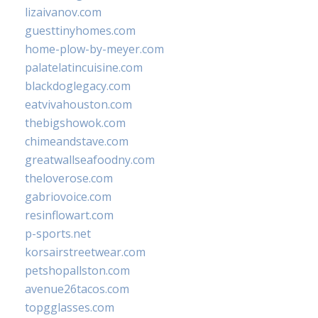
lizaivanov.com
guesttinyhomes.com
home-plow-by-meyer.com
palatelatincuisine.com
blackdoglegacy.com
eatvivahouston.com
thebigshowok.com
chimeandstave.com
greatwallseafoodny.com
theloverose.com
gabriovoice.com
resinflowart.com
p-sports.net
korsairstreetwear.com
petshopallston.com
avenue26tacos.com
topgglasses.com