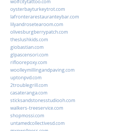
wolfcitytattoo.com
oysterbayturkeytrot.com
lafronterarestauranteybar.com
lilyandrosetearoom.com
olivesburgberrypatch.com
theslushkids.com
giobastian.com
glpascensori.com
rifloorepoxy.com
woolleymillingandpaving.com
uptonpvd.com
2troublegrill.com
casateranga.com
sticksandstonesstudiooh.com
walkers-treeservice.com
shopmossi.com
untamedcollectivesd.com
mxpwellness.com