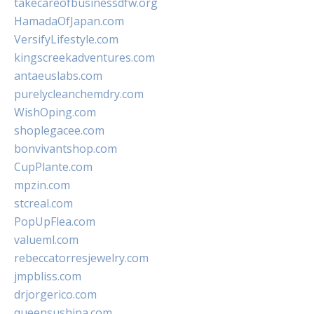
takecareofbusinessdfw.org
HamadaOfJapan.com
VersifyLifestyle.com
kingscreekadventures.com
antaeuslabs.com
purelycleanchemdry.com
WishOping.com
shoplegacee.com
bonvivantshop.com
CupPlante.com
mpzin.com
stcreal.com
PopUpFlea.com
valueml.com
rebeccatorresjewelry.com
jmpbliss.com
drjorgerico.com
queensushipa.com