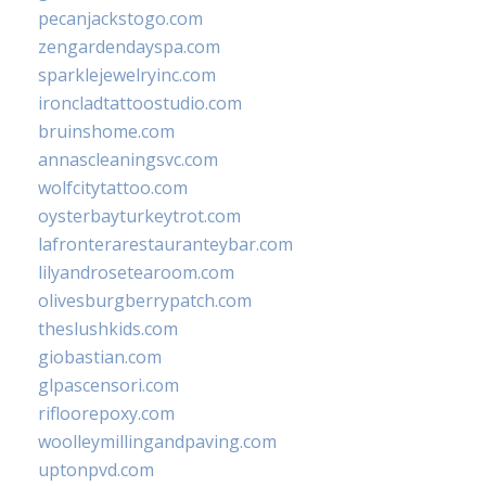
pecanjackstogo.com
zengardendayspa.com
sparklejewelryinc.com
ironcladtattoostudio.com
bruinshome.com
annascleaningsvc.com
wolfcitytattoo.com
oysterbayturkeytrot.com
lafronterarestauranteybar.com
lilyandrosetearoom.com
olivesburgberrypatch.com
theslushkids.com
giobastian.com
glpascensori.com
rifloorepoxy.com
woolleymillingandpaving.com
uptonpvd.com