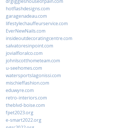
drgiggleshouseofpain.com
hotflashdesigns.com
garagenadeau.com
lifestylechauffeurservice.com
EverNewNails.com
insideoutdecoratingcentre.com
salvatoresinpoint.com
jovialfloralco.com
johnlscotthometeam.com
u-seehomes.com
watersportslagonissi.com
mischieffashion.com
eduwyre.com
retro-interiors.com
theblvd-boise.com
fpet2023.org
e-smart2022.org
ngrc2022.org