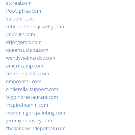
stcreal.com
PopUpFlea.com
valueml.com
rebeccatorresjewelry.com
jmpbliss.com
drjorgerico.com
queensushipa.com
wendyweimerdds.com
ameri-camp.com
hrsreceivables.com
empconst1.com
cinderella-support.com
bigpinkrestaurant.com
inspirehuahin.com
memmingerspainting.com
jeremypbeasley.com
thesandwichdepotcos.com