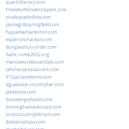
quartzliterary.com
friendsofbroderickpark.com
studiopiattellina.com
jannagrillspringfield.com
fujiyamacharleston.com
elpatronchardon.com
donglaishun-order.com
fiamc-rome2022.org
mariceworldessentials.com
lafisheriarestaurant.com
915jazzandmore.com
aguadulce-countryfair.com
jakehovis.com
bosswingsduluth.com
birminghamautocare.com
tonyscountrykitchen.com
jbellasnailspa.com