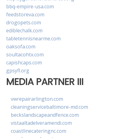
bbq-empire-usa.com
feedstoreva.com
drogopets.com
ediblechalk.com
tabletennisnearme.com
oaksofa.com
soultacohtx.com
capishcaps.com
gpsyfl.org
MEDIA PARTNER III
vwrepairarlington.com
cleaningservicebaltimore-md.com
beckslandscapeandfence.com
vistaaltadelveramendi.com
coastlinecateringnc.com