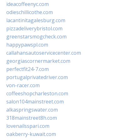
ideacoffeenyc.com
odieschillicothe.com
lacantinitagalesburg.com
pizzadeliverybristol.com
greenstarsmogcheck.com
happypawspl.com
callahansautoservicecenter.com
georgiascornermarket.com
perfectfit24-7.com
portugalprivatedriver.com
von-racer.com
coffeeshopcharleston.com
salon104mainstreet.com
alkaspringswater.com
318mainstreet8h.com
lovenailsspari.com
oakberry-kuwait.com