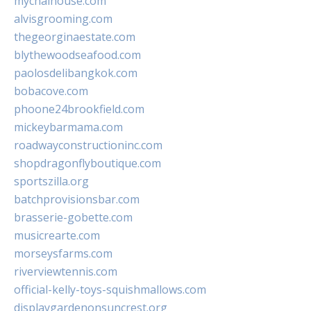
mychaihouse.com
alvisgrooming.com
thegeorginaestate.com
blythewoodseafood.com
paolosdelibangkok.com
bobacove.com
phoone24brookfield.com
mickeybarmama.com
roadwayconstructioninc.com
shopdragonflyboutique.com
sportszilla.org
batchprovisionsbar.com
brasserie-gobette.com
musicrearte.com
morseysfarms.com
riverviewtennis.com
official-kelly-toys-squishmallows.com
displaygardenonsuncrest.org