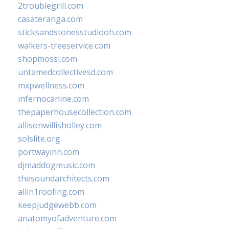
2troublegrill.com
casateranga.com
sticksandstonesstudiooh.com
walkers-treeservice.com
shopmossi.com
untamedcollectivesd.com
mxpwellness.com
infernocanine.com
thepaperhousecollection.com
allisonwillisholley.com
solslite.org
portwayinn.com
djmaddogmusic.com
thesoundarchitects.com
allin1roofing.com
keepjudgewebb.com
anatomyofadventure.com