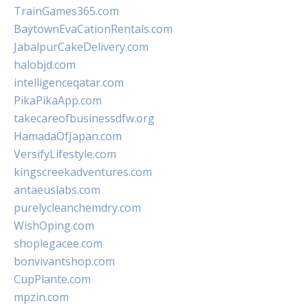
TrainGames365.com
BaytownEvaCationRentals.com
JabalpurCakeDelivery.com
halobjd.com
intelligenceqatar.com
PikaPikaApp.com
takecareofbusinessdfw.org
HamadaOfJapan.com
VersifyLifestyle.com
kingscreekadventures.com
antaeuslabs.com
purelycleanchemdry.com
WishOping.com
shoplegacee.com
bonvivantshop.com
CupPlante.com
mpzin.com