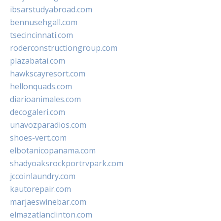
ibsarstudyabroad.com
bennusehgall.com
tsecincinnati.com
roderconstructiongroup.com
plazabatai.com
hawkscayresort.com
hellonquads.com
diarioanimales.com
decogaleri.com
unavozparadios.com
shoes-vert.com
elbotanicopanama.com
shadyoaksrockportrvpark.com
jccoinlaundry.com
kautorepair.com
marjaeswinebar.com
elmazatlanclinton.com