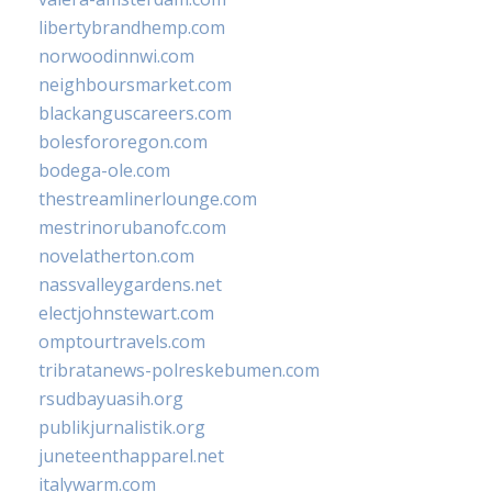
libertybrandhemp.com
norwoodinnwi.com
neighboursmarket.com
blackanguscareers.com
bolesfororegon.com
bodega-ole.com
thestreamlinerlounge.com
mestrinorubanofc.com
novelatherton.com
nassvalleygardens.net
electjohnstewart.com
omptourtravels.com
tribratanews-polreskebumen.com
rsudbayuasih.org
publikjurnalistik.org
juneteenthapparel.net
italywarm.com