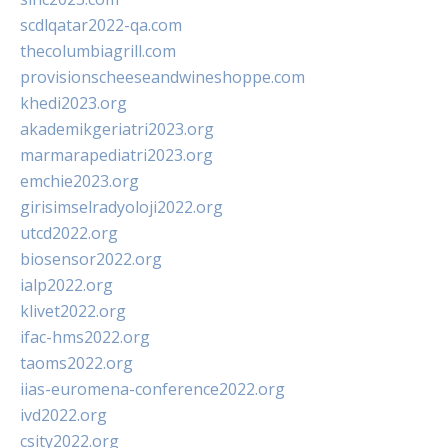
scdlqatar2022-qa.com
thecolumbiagrill.com
provisionscheeseandwineshoppe.com
khedi2023.org
akademikgeriatri2023.org
marmarapediatri2023.org
emchie2023.org
girisimselradyoloji2022.org
utcd2022.org
biosensor2022.org
ialp2022.org
klivet2022.org
ifac-hms2022.org
taoms2022.org
iias-euromena-conference2022.org
ivd2022.org
csity2022.org