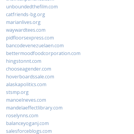
unboundedthefilm.com
catfriends-bg.org
marianlives.org
waywardtees.com
pidfloorsexpress.com
bancodevenezuelaen.com
bettermoodfoodcorporation.com
hingstonnt.com
chooseagender.com
hoverboardssale.com
alaskapolitics.com
stsmp.org
manoelneves.com
mandelaeffectlibrary.com
roselynns.com
balanceyoganj.com
salesforceblogs.com