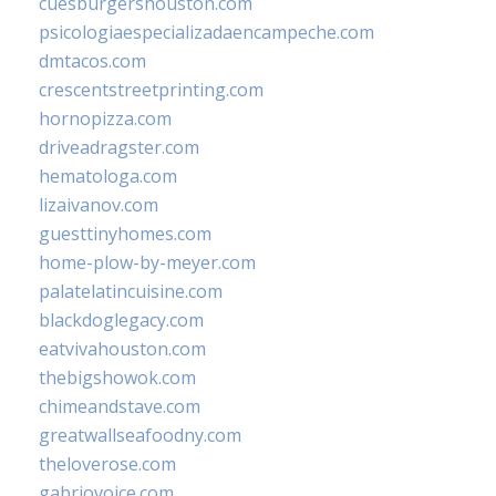
cuesburgershouston.com
psicologiaespecializadaencampeche.com
dmtacos.com
crescentstreetprinting.com
hornopizza.com
driveadragster.com
hematologa.com
lizaivanov.com
guesttinyhomes.com
home-plow-by-meyer.com
palatelatincuisine.com
blackdoglegacy.com
eatvivahouston.com
thebigshowok.com
chimeandstave.com
greatwallseafoodny.com
theloverose.com
gabriovoice.com