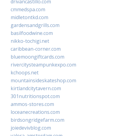
drivancastillo.com
cmmedspa.com
midletontkd.com
gardensandgrills.com
basilfoodwine.com
nikko-tochigi.net
caribbean-corner.com
bluemoongiftcards.com
rivercitysteampunkexpo.com
kchoops.net
mountainsideskateshop.com
kirtlandcitytavern.com
301nutritionspot.com
ammos-stores.com
loceanecreations.com
birdsongridgefarm.com
joiedevivblog.com
valera-amsterdam.com