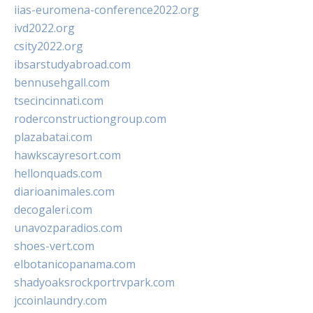
iias-euromena-conference2022.org
ivd2022.org
csity2022.org
ibsarstudyabroad.com
bennusehgall.com
tsecincinnati.com
roderconstructiongroup.com
plazabatai.com
hawkscayresort.com
hellonquads.com
diarioanimales.com
decogaleri.com
unavozparadios.com
shoes-vert.com
elbotanicopanama.com
shadyoaksrockportrvpark.com
jccoinlaundry.com