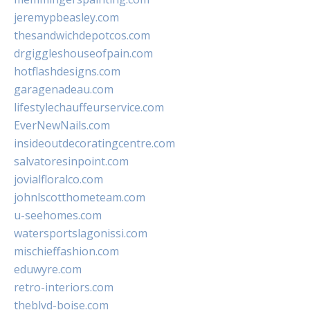
jeremypbeasley.com
thesandwichdepotcos.com
drgiggleshouseofpain.com
hotflashdesigns.com
garagenadeau.com
lifestylechauffeurservice.com
EverNewNails.com
insideoutdecoratingcentre.com
salvatoresinpoint.com
jovialfloralco.com
johnlscotthometeam.com
u-seehomes.com
watersportslagonissi.com
mischieffashion.com
eduwyre.com
retro-interiors.com
theblvd-boise.com