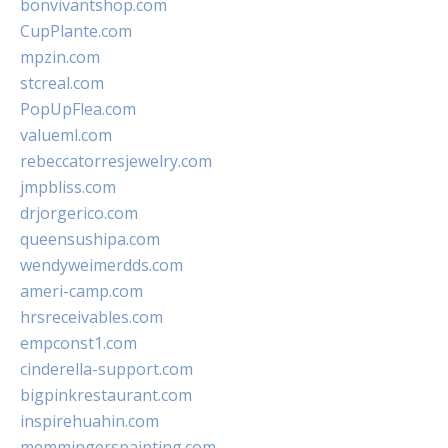
bonvivantshop.com
CupPlante.com
mpzin.com
stcreal.com
PopUpFlea.com
valueml.com
rebeccatorresjewelry.com
jmpbliss.com
drjorgerico.com
queensushipa.com
wendyweimerdds.com
ameri-camp.com
hrsreceivables.com
empconst1.com
cinderella-support.com
bigpinkrestaurant.com
inspirehuahin.com
memmingerspainting.com