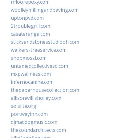
rifloorepoxy.com
woolleymillingandpaving.com
uptonpvd.com
2troublegrill.com
casateranga.com
sticksandstonesstudiooh.com
walkers-treeservice.com
shopmossi.com
untamedcollectivesd.com
mxpwellness.com
infernocanine.com
thepaperhousecollection.com
allisonwillisholley.com
solslite.org
portwayinn.com
djmaddogmusic.com
thesoundarchitects.com
allin1roofing.com