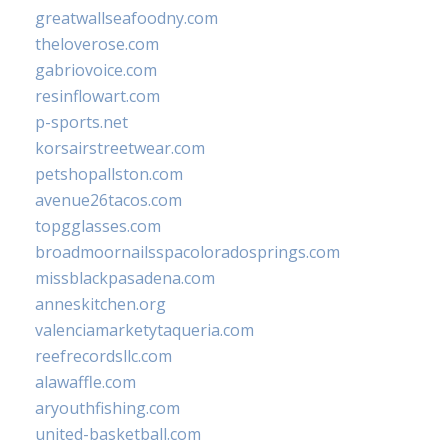
greatwallseafoodny.com
theloverose.com
gabriovoice.com
resinflowart.com
p-sports.net
korsairstreetwear.com
petshopallston.com
avenue26tacos.com
topgglasses.com
broadmoornailsspacoloradosprings.com
missblackpasadena.com
anneskitchen.org
valenciamarketytaqueria.com
reefrecordsllc.com
alawaffle.com
aryouthfishing.com
united-basketball.com