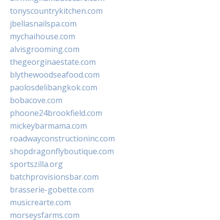
tonyscountrykitchen.com
jbellasnailspa.com
mychaihouse.com
alvisgrooming.com
thegeorginaestate.com
blythewoodseafood.com
paolosdelibangkok.com
bobacove.com
phoone24brookfield.com
mickeybarmama.com
roadwayconstructioninc.com
shopdragonflyboutique.com
sportszilla.org
batchprovisionsbar.com
brasserie-gobette.com
musicrearte.com
morseysfarms.com