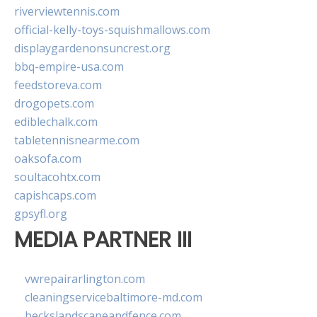
riverviewtennis.com
official-kelly-toys-squishmallows.com
displaygardenonsuncrest.org
bbq-empire-usa.com
feedstoreva.com
drogopets.com
ediblechalk.com
tabletennisnearme.com
oaksofa.com
soultacohtx.com
capishcaps.com
gpsyfl.org
MEDIA PARTNER III
vwrepairarlington.com
cleaningservicebaltimore-md.com
beckslandscapeandfence.com