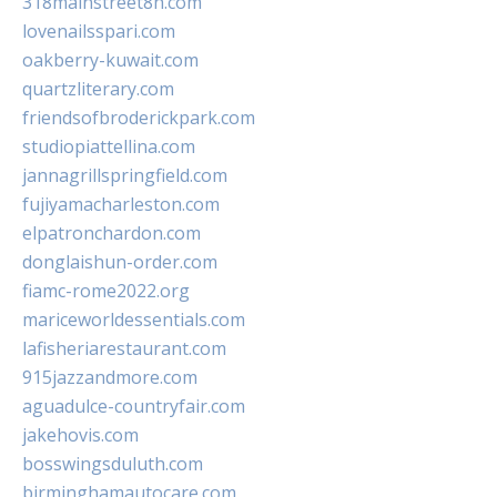
318mainstreet8h.com
lovenailsspari.com
oakberry-kuwait.com
quartzliterary.com
friendsofbroderickpark.com
studiopiattellina.com
jannagrillspringfield.com
fujiyamacharleston.com
elpatronchardon.com
donglaishun-order.com
fiamc-rome2022.org
mariceworldessentials.com
lafisheriarestaurant.com
915jazzandmore.com
aguadulce-countryfair.com
jakehovis.com
bosswingsduluth.com
birminghamautocare.com