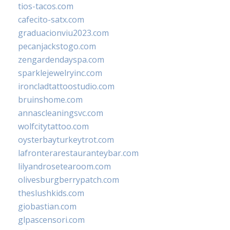
tios-tacos.com
cafecito-satx.com
graduacionviu2023.com
pecanjackstogo.com
zengardendayspa.com
sparklejewelryinc.com
ironcladtattoostudio.com
bruinshome.com
annascleaningsvc.com
wolfcitytattoo.com
oysterbayturkeytrot.com
lafronterarestauranteybar.com
lilyandrosetearoom.com
olivesburgberrypatch.com
theslushkids.com
giobastian.com
glpascensori.com