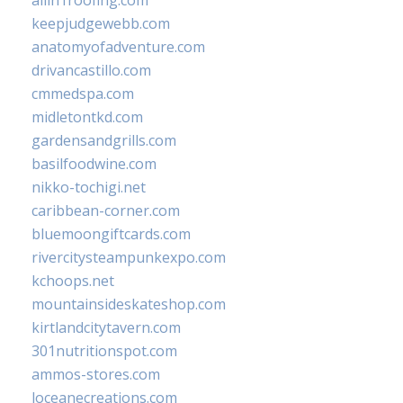
keepjudgewebb.com
anatomyofadventure.com
drivancastillo.com
cmmedspa.com
midletontkd.com
gardensandgrills.com
basilfoodwine.com
nikko-tochigi.net
caribbean-corner.com
bluemoongiftcards.com
rivercitysteampunkexpo.com
kchoops.net
mountainsideskateshop.com
kirtlandcitytavern.com
301nutritionspot.com
ammos-stores.com
loceanecreations.com