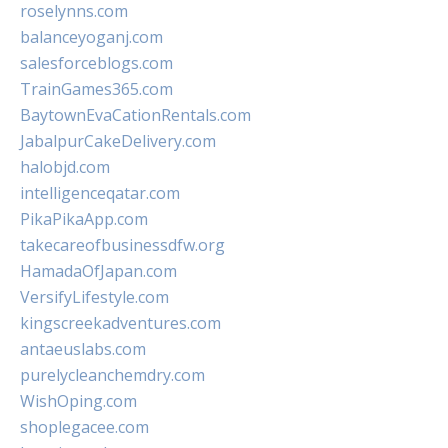
roselynns.com
balanceyoganj.com
salesforceblogs.com
TrainGames365.com
BaytownEvaCationRentals.com
JabalpurCakeDelivery.com
halobjd.com
intelligenceqatar.com
PikaPikaApp.com
takecareofbusinessdfw.org
HamadaOfJapan.com
VersifyLifestyle.com
kingscreekadventures.com
antaeuslabs.com
purelycleanchemdry.com
WishOping.com
shoplegacee.com