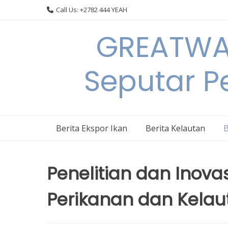
Skip
Call Us: +2782 444 YEAH
to
content
GREATWAL
Seputar Pe
Berita Ekspor Ikan
Berita Kelautan
B
Penelitian dan Inov
Perikanan dan Kelau