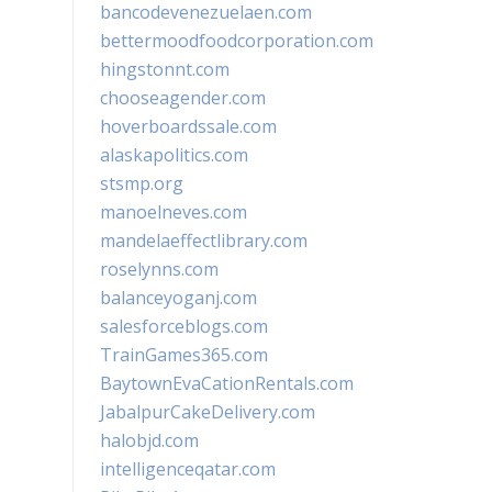
bancodevenezuelaen.com
bettermoodfoodcorporation.com
hingstonnt.com
chooseagender.com
hoverboardssale.com
alaskapolitics.com
stsmp.org
manoelneves.com
mandelaeffectlibrary.com
roselynns.com
balanceyoganj.com
salesforceblogs.com
TrainGames365.com
BaytownEvaCationRentals.com
JabalpurCakeDelivery.com
halobjd.com
intelligenceqatar.com