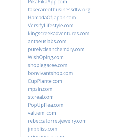
PikaPikaApp.com
takecareofbusinessdfw.org
HamadaOfJapan.com
VersifyLifestyle.com
kingscreekadventures.com
antaeuslabs.com
purelycleanchemdry.com
WishOping.com
shoplegacee.com
bonvivantshop.com
CupPlante.com
mpzin.com
stcreal.com
PopUpFlea.com
valueml.com
rebeccatorresjewelry.com
jmpbliss.com
drjorgerico.com