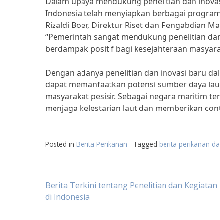
Dalam upaya mendukung penelitian dan inovas
Indonesia telah menyiapkan berbagai program 
Rizaldi Boer, Direktur Riset dan Pengabdian Ma
“Pemerintah sangat mendukung penelitian dan i
berdampak positif bagi kesejahteraan masyarak
Dengan adanya penelitian dan inovasi baru da
dapat memanfaatkan potensi sumber daya laut
masyarakat pesisir. Sebagai negara maritim te
menjaga kelestarian laut dan memberikan con
Posted in
Berita Perikanan
Tagged
berita perikanan da
Post
Berita Terkini tentang Penelitian dan Kegiatan
di Indonesia
navigation