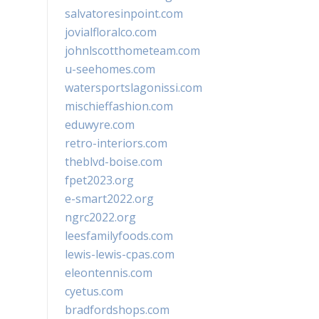
salvatoresinpoint.com
jovialfloralco.com
johnlscotthometeam.com
u-seehomes.com
watersportslagonissi.com
mischieffashion.com
eduwyre.com
retro-interiors.com
theblvd-boise.com
fpet2023.org
e-smart2022.org
ngrc2022.org
leesfamilyfoods.com
lewis-lewis-cpas.com
eleontennis.com
cyetus.com
bradfordshops.com