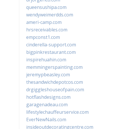
queensushipa.com
wendyweimerdds.com
ameri-camp.com
hrsreceivables.com
empconst1.com
cinderella-support.com
bigpinkrestaurant.com
inspirehuahin.com
memmingerspainting.com
jeremypbeasley.com
thesandwichdepotcos.com
drgiggleshouseofpain.com
hotflashdesigns.com
garagenadeau.com
lifestylechauffeurservice.com
EverNewNails.com
insideoutdecoratingcentre.com