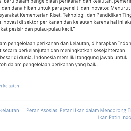
i baru dalam pengelolaan perikanan dan kelautan, pemeri
dan dana hibah untuk para peneliti dan inovator. Menurut 
syarakat Kementerian Riset, Teknologi, dan Pendidikan Ting
novasi di sektor perikanan dan kelautan karena hal ini ak
at pesisir dan pulau-pulau kecil.”
lam pengelolaan perikanan dan kelautan, diharapkan Indon
 secara berkelanjutan dan meningkatkan kesejahteraan
rbesar di dunia, Indonesia memiliki tanggung jawab untuk
toh dalam pengelolaan perikanan yang baik.
n kelautan
 Kelautan
Peran Asosiasi Petani Ikan dalam Mendorong 
Ikan Patin Ind