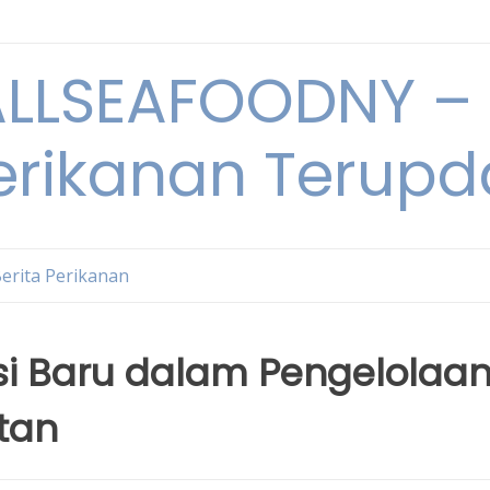
LSEAFOODNY – 
rikanan Terupda
erita Perikanan
asi Baru dalam Pengelolaa
tan