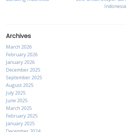
navigation
Indonesia
Archives
March 2026
February 2026
January 2026
December 2025
September 2025
August 2025
July 2025
June 2025
March 2025
February 2025
January 2025
December 2024