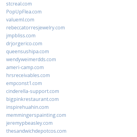
stcreal.com
PopUpFlea.com
valueml.com
rebeccatorresjewelry.com
jmpbliss.com
drjorgerico.com
queensushipa.com
wendyweimerdds.com
ameri-camp.com
hrsreceivables.com
empconst1.com
cinderella-support.com
bigpinkrestaurant.com
inspirehuahin.com
memmingerspainting.com
jeremypbeasley.com
thesandwichdepotcos.com