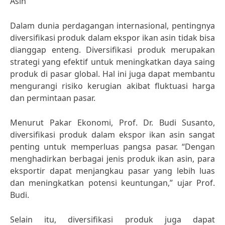
Asin
Dalam dunia perdagangan internasional, pentingnya
diversifikasi produk dalam ekspor ikan asin tidak bisa
dianggap enteng. Diversifikasi produk merupakan
strategi yang efektif untuk meningkatkan daya saing
produk di pasar global. Hal ini juga dapat membantu
mengurangi risiko kerugian akibat fluktuasi harga
dan permintaan pasar.
Menurut Pakar Ekonomi, Prof. Dr. Budi Susanto,
diversifikasi produk dalam ekspor ikan asin sangat
penting untuk memperluas pangsa pasar. “Dengan
menghadirkan berbagai jenis produk ikan asin, para
eksportir dapat menjangkau pasar yang lebih luas
dan meningkatkan potensi keuntungan,” ujar Prof.
Budi.
Selain itu, diversifikasi produk juga dapat