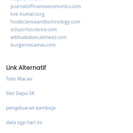
journaloffinanceeconomics.com
kvk-kumari.org
foodscienceandtechnology.com
scisportsscience.com
addisababacuisineaz.com
burgerimcamas.com
Link Alternatif
Toto Macau
Slot Depo 5K
pengeluaran kamboja
data sgp hari ini