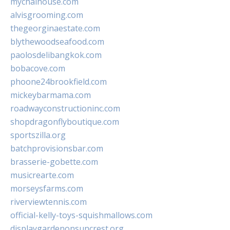
mychaihouse.com
alvisgrooming.com
thegeorginaestate.com
blythewoodseafood.com
paolosdelibangkok.com
bobacove.com
phoone24brookfield.com
mickeybarmama.com
roadwayconstructioninc.com
shopdragonflyboutique.com
sportszilla.org
batchprovisionsbar.com
brasserie-gobette.com
musicrearte.com
morseysfarms.com
riverviewtennis.com
official-kelly-toys-squishmallows.com
displaygardenonsuncrest.org