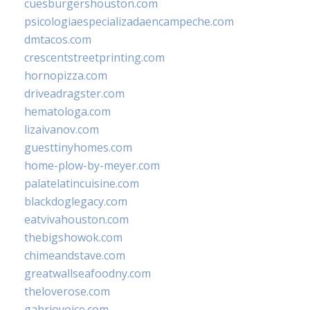
cuesburgershouston.com
psicologiaespecializadaencampeche.com
dmtacos.com
crescentstreetprinting.com
hornopizza.com
driveadragster.com
hematologa.com
lizaivanov.com
guesttinyhomes.com
home-plow-by-meyer.com
palatelatincuisine.com
blackdoglegacy.com
eatvivahouston.com
thebigshowok.com
chimeandstave.com
greatwallseafoodny.com
theloverose.com
gabriovoice.com