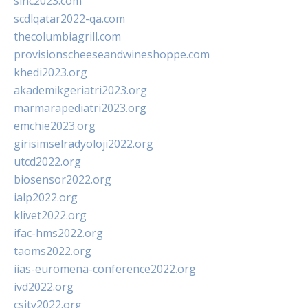
sinc2023.com
scdlqatar2022-qa.com
thecolumbiagrill.com
provisionscheeseandwineshoppe.com
khedi2023.org
akademikgeriatri2023.org
marmarapediatri2023.org
emchie2023.org
girisimselradyoloji2022.org
utcd2022.org
biosensor2022.org
ialp2022.org
klivet2022.org
ifac-hms2022.org
taoms2022.org
iias-euromena-conference2022.org
ivd2022.org
csity2022.org