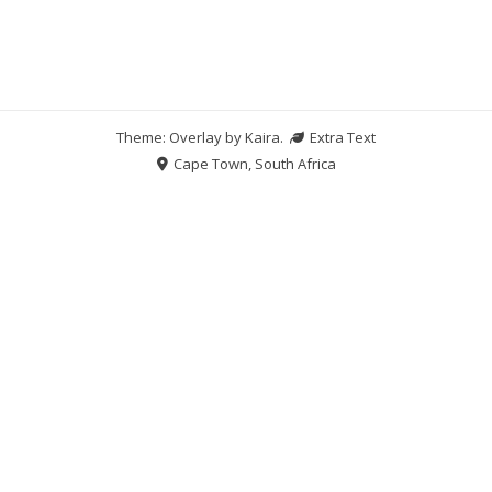
Theme: Overlay by
Kaira
.
Extra Text
Cape Town, South Africa