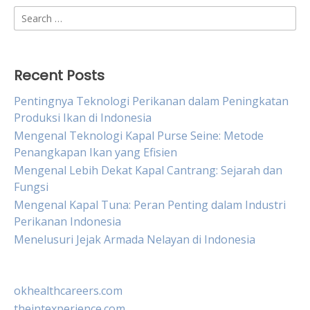
Search
for:
Recent Posts
Pentingnya Teknologi Perikanan dalam Peningkatan
Produksi Ikan di Indonesia
Mengenal Teknologi Kapal Purse Seine: Metode
Penangkapan Ikan yang Efisien
Mengenal Lebih Dekat Kapal Cantrang: Sejarah dan
Fungsi
Mengenal Kapal Tuna: Peran Penting dalam Industri
Perikanan Indonesia
Menelusuri Jejak Armada Nelayan di Indonesia
okhealthcareers.com
theintexperience.com