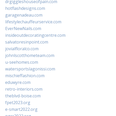
drgiggleshouseofpain.com
hotflashdesigns.com
garagenadeau.com
lifestylechauffeurservice.com
EverNewNails.com
insideoutdecoratingcentre.com
salvatoresinpoint.com
jovialfloralco.com
johnlscotthometeam.com
u-seehomes.com
watersportslagonissi.com
mischieffashion.com
eduwyre.com
retro-interiors.com
theblvd-boise.com
fpet2023.org
e-smart2022.org