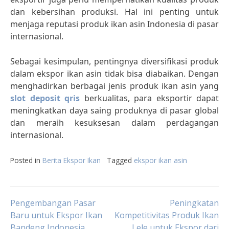
dan kebersihan produksi. Hal ini penting untuk
menjaga reputasi produk ikan asin Indonesia di pasar
internasional.
Sebagai kesimpulan, pentingnya diversifikasi produk
dalam ekspor ikan asin tidak bisa diabaikan. Dengan
menghadirkan berbagai jenis produk ikan asin yang
slot deposit qris
berkualitas, para eksportir dapat
meningkatkan daya saing produknya di pasar global
dan meraih kesuksesan dalam perdagangan
internasional.
Posted in
Berita Ekspor Ikan
Tagged
ekspor ikan asin
Post
Pengembangan Pasar
Peningkatan
Baru untuk Ekspor Ikan
Kompetitivitas Produk Ikan
Bandeng Indonesia
Lele untuk Ekspor dari