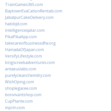
TrainGames365.com
BaytownEvaCationRentals.com
JabalpurCakeDelivery.com
halobjd.com
intelligenceqatar.com
PikaPikaApp.com
takecareofbusinessdfw.org
HamadaOfJapan.com
VersifyLifestyle.com
kingscreekadventures.com
antaeuslabs.com
purelycleanchemdry.com
WishOping.com
shoplegacee.com
bonvivantshop.com
CupPlante.com
mpzin.com