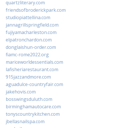
quartzliterary.com
friendsofbroderickpark.com
studiopiattellina.com
jannagrillspringfield.com
fujiyamacharleston.com
elpatronchardon.com
donglaishun-order.com
fiamc-rome2022.org
mariceworldessentials.com
lafisheriarestaurant.com
915jazzandmore.com
aguadulce-countryfair.com
jakehovis.com
bosswingsduluth.com
birminghamautocare.com
tonyscountrykitchen.com
jbellasnailspa.com