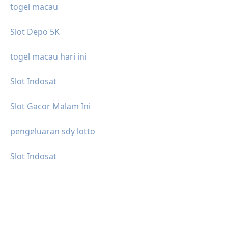
togel macau
Slot Depo 5K
togel macau hari ini
Slot Indosat
Slot Gacor Malam Ini
pengeluaran sdy lotto
Slot Indosat