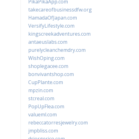
PikaPikaApp.com
takecareofbusinessdfw.org
HamadaOfJapan.com
VersifyLifestyle.com
kingscreekadventures.com
antaeuslabs.com
purelycleanchemdry.com
WishOping.com
shoplegacee.com
bonvivantshop.com
CupPlante.com
mpzin.com
stcreal.com
PopUpFlea.com
valueml.com
rebeccatorresjewelry.com
jmpbliss.com
drjorgerico.com