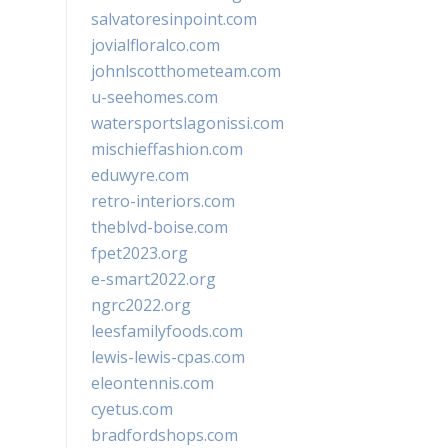
salvatoresinpoint.com
jovialfloralco.com
johnlscotthometeam.com
u-seehomes.com
watersportslagonissi.com
mischieffashion.com
eduwyre.com
retro-interiors.com
theblvd-boise.com
fpet2023.org
e-smart2022.org
ngrc2022.org
leesfamilyfoods.com
lewis-lewis-cpas.com
eleontennis.com
cyetus.com
bradfordshops.com