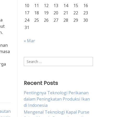
10
11
12
13
14
15
16
17
18
19
20
21
22
23
ta
24
25
26
27
28
29
30
aut
31
n.
« Mar
unan
 masa
Search
rga
for:
Recent Posts
Pentingnya Teknologi Perikanan
dalam Peningkatan Produksi Ikan
di Indonesia
lautan
Mengenal Teknologi Kapal Purse