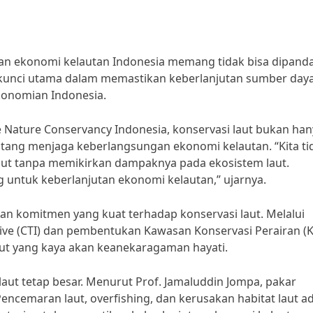
an ekonomi kelautan Indonesia memang tidak bisa dipand
 kunci utama dalam memastikan keberlanjutan sumber day
konomian Indonesia.
he Nature Conservancy Indonesia, konservasi laut bukan ha
entang menjaga keberlangsungan ekonomi kelautan. “Kita ti
aut tanpa memikirkan dampaknya pada ekosistem laut.
ng untuk keberlanjutan ekonomi kelautan,” ujarnya.
an komitmen yang kuat terhadap konservasi laut. Melalui
tive (CTI) dan pembentukan Kawasan Konservasi Perairan (K
ut yang kaya akan keanekaragaman hayati.
ut tetap besar. Menurut Prof. Jamaluddin Jompa, pakar
Pencemaran laut, overfishing, dan kerusakan habitat laut a