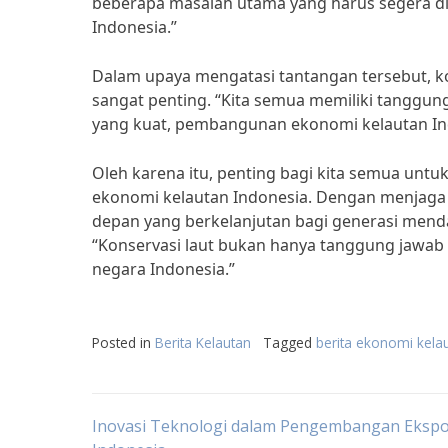
beberapa masalah utama yang harus segera di
Indonesia.”
Dalam upaya mengatasi tantangan tersebut, ko
sangat penting. “Kita semua memiliki tanggung
yang kuat, pembangunan ekonomi kelautan Indo
Oleh karena itu, penting bagi kita semua un
ekonomi kelautan Indonesia. Dengan menjaga k
depan yang berkelanjutan bagi generasi menda
“Konservasi laut bukan hanya tanggung jawab
negara Indonesia.”
Posted in
Berita Kelautan
Tagged
berita ekonomi kela
Post
Inovasi Teknologi dalam Pengembangan Ekspo