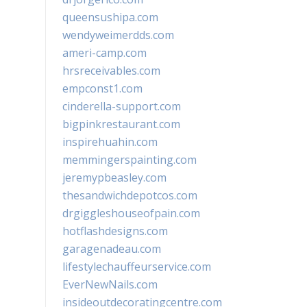
queensushipa.com
wendyweimerdds.com
ameri-camp.com
hrsreceivables.com
empconst1.com
cinderella-support.com
bigpinkrestaurant.com
inspirehuahin.com
memmingerspainting.com
jeremypbeasley.com
thesandwichdepotcos.com
drgiggleshouseofpain.com
hotflashdesigns.com
garagenadeau.com
lifestylechauffeurservice.com
EverNewNails.com
insideoutdecoratingcentre.com