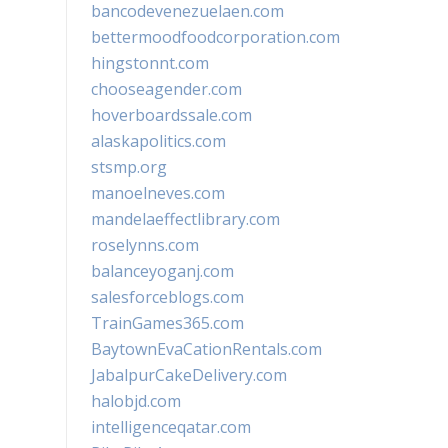
bancodevenezuelaen.com
bettermoodfoodcorporation.com
hingstonnt.com
chooseagender.com
hoverboardssale.com
alaskapolitics.com
stsmp.org
manoelneves.com
mandelaeffectlibrary.com
roselynns.com
balanceyoganj.com
salesforceblogs.com
TrainGames365.com
BaytownEvaCationRentals.com
JabalpurCakeDelivery.com
halobjd.com
intelligenceqatar.com