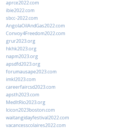
aprce2022.com
ibie2022.com
sbcc-2022.com
AngolaOilAndGas2022.com
Convoy4Freedom2022.com
grur2023.org
hkhk2023.org
napm2023.org
apsdfd2023.org
forumausape2023.com
imkl2023.com
careerfaircsd2023.com
apsth2023.com
MedItRio2023.org
lcicon2023boston.com
waitangidayfestival2022.com
vacancesscolaires2022.com