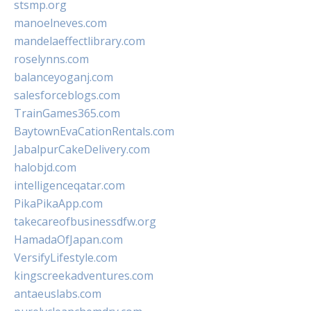
stsmp.org
manoelneves.com
mandelaeffectlibrary.com
roselynns.com
balanceyoganj.com
salesforceblogs.com
TrainGames365.com
BaytownEvaCationRentals.com
JabalpurCakeDelivery.com
halobjd.com
intelligenceqatar.com
PikaPikaApp.com
takecareofbusinessdfw.org
HamadaOfJapan.com
VersifyLifestyle.com
kingscreekadventures.com
antaeuslabs.com