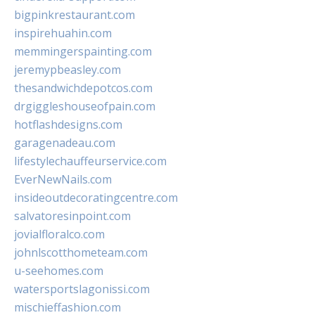
bigpinkrestaurant.com
inspirehuahin.com
memmingerspainting.com
jeremypbeasley.com
thesandwichdepotcos.com
drgiggleshouseofpain.com
hotflashdesigns.com
garagenadeau.com
lifestylechauffeurservice.com
EverNewNails.com
insideoutdecoratingcentre.com
salvatoresinpoint.com
jovialfloralco.com
johnlscotthometeam.com
u-seehomes.com
watersportslagonissi.com
mischieffashion.com