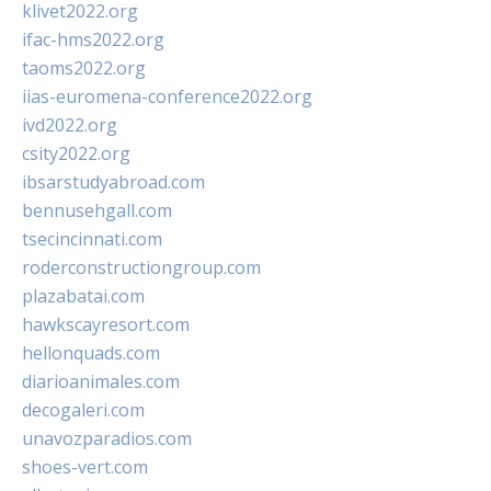
klivet2022.org
ifac-hms2022.org
taoms2022.org
iias-euromena-conference2022.org
ivd2022.org
csity2022.org
ibsarstudyabroad.com
bennusehgall.com
tsecincinnati.com
roderconstructiongroup.com
plazabatai.com
hawkscayresort.com
hellonquads.com
diarioanimales.com
decogaleri.com
unavozparadios.com
shoes-vert.com