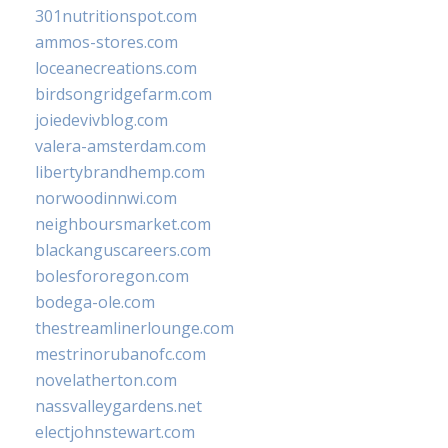
301nutritionspot.com
ammos-stores.com
loceanecreations.com
birdsongridgefarm.com
joiedevivblog.com
valera-amsterdam.com
libertybrandhemp.com
norwoodinnwi.com
neighboursmarket.com
blackanguscareers.com
bolesfororegon.com
bodega-ole.com
thestreamlinerlounge.com
mestrinorubanofc.com
novelatherton.com
nassvalleygardens.net
electjohnstewart.com