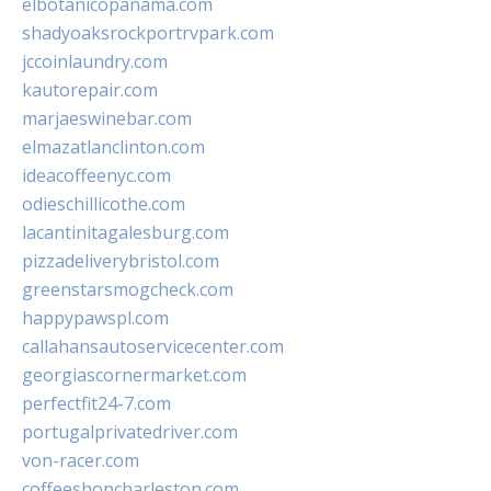
elbotanicopanama.com
shadyoaksrockportrvpark.com
jccoinlaundry.com
kautorepair.com
marjaeswinebar.com
elmazatlanclinton.com
ideacoffeenyc.com
odieschillicothe.com
lacantinitagalesburg.com
pizzadeliverybristol.com
greenstarsmogcheck.com
happypawspl.com
callahansautoservicecenter.com
georgiascornermarket.com
perfectfit24-7.com
portugalprivatedriver.com
von-racer.com
coffeeshopcharleston.com