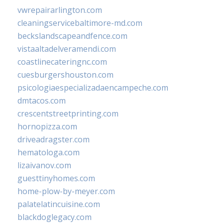
vwrepairarlington.com
cleaningservicebaltimore-md.com
beckslandscapeandfence.com
vistaaltadelveramendi.com
coastlinecateringnc.com
cuesburgershouston.com
psicologiaespecializadaencampeche.com
dmtacos.com
crescentstreetprinting.com
hornopizza.com
driveadragster.com
hematologa.com
lizaivanov.com
guesttinyhomes.com
home-plow-by-meyer.com
palatelatincuisine.com
blackdoglegacy.com