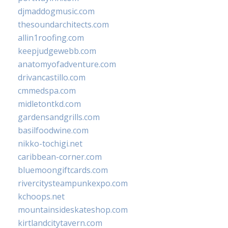
djmaddogmusic.com
thesoundarchitects.com
allin1roofing.com
keepjudgewebb.com
anatomyofadventure.com
drivancastillo.com
cmmedspa.com
midletontkd.com
gardensandgrills.com
basilfoodwine.com
nikko-tochigi.net
caribbean-corner.com
bluemoongiftcards.com
rivercitysteampunkexpo.com
kchoops.net
mountainsideskateshop.com
kirtlandcitytavern.com