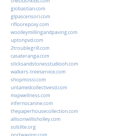
theslushkids.com
giobastian.com
glpascensori.com
rifloorepoxy.com
woolleymillingandpaving.com
uptonpvd.com
2troublegrill.com
casateranga.com
sticksandstonesstudiooh.com
walkers-treeservice.com
shopmossi.com
untamedcollectivesd.com
mxpwellness.com
infernocanine.com
thepaperhousecollection.com
allisonwillisholley.com
solslite.org
portwayinn.com