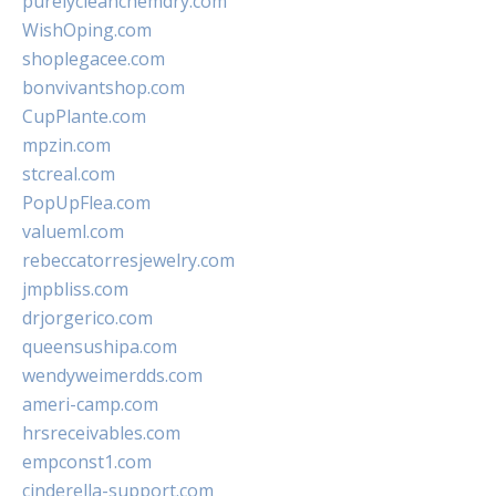
purelycleanchemdry.com
WishOping.com
shoplegacee.com
bonvivantshop.com
CupPlante.com
mpzin.com
stcreal.com
PopUpFlea.com
valueml.com
rebeccatorresjewelry.com
jmpbliss.com
drjorgerico.com
queensushipa.com
wendyweimerdds.com
ameri-camp.com
hrsreceivables.com
empconst1.com
cinderella-support.com