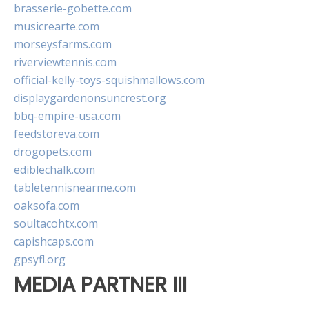
brasserie-gobette.com
musicrearte.com
morseysfarms.com
riverviewtennis.com
official-kelly-toys-squishmallows.com
displaygardenonsuncrest.org
bbq-empire-usa.com
feedstoreva.com
drogopets.com
ediblechalk.com
tabletennisnearme.com
oaksofa.com
soultacohtx.com
capishcaps.com
gpsyfl.org
MEDIA PARTNER III