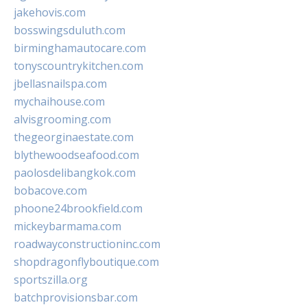
jakehovis.com
bosswingsduluth.com
birminghamautocare.com
tonyscountrykitchen.com
jbellasnailspa.com
mychaihouse.com
alvisgrooming.com
thegeorginaestate.com
blythewoodseafood.com
paolosdelibangkok.com
bobacove.com
phoone24brookfield.com
mickeybarmama.com
roadwayconstructioninc.com
shopdragonflyboutique.com
sportszilla.org
batchprovisionsbar.com