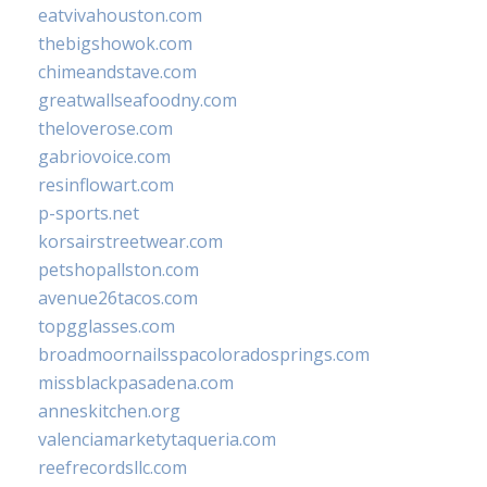
eatvivahouston.com
thebigshowok.com
chimeandstave.com
greatwallseafoodny.com
theloverose.com
gabriovoice.com
resinflowart.com
p-sports.net
korsairstreetwear.com
petshopallston.com
avenue26tacos.com
topgglasses.com
broadmoornailsspacoloradosprings.com
missblackpasadena.com
anneskitchen.org
valenciamarketytaqueria.com
reefrecordsllc.com