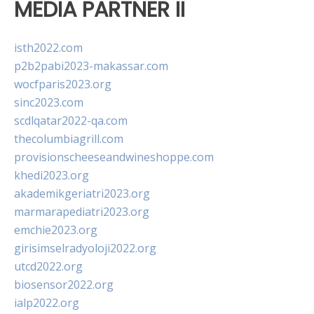
MEDIA PARTNER II
isth2022.com
p2b2pabi2023-makassar.com
wocfparis2023.org
sinc2023.com
scdlqatar2022-qa.com
thecolumbiagrill.com
provisionscheeseandwineshoppe.com
khedi2023.org
akademikgeriatri2023.org
marmarapediatri2023.org
emchie2023.org
girisimselradyoloji2022.org
utcd2022.org
biosensor2022.org
ialp2022.org