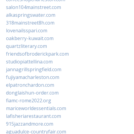
salon104mainstreet.com
alkaspringswater.com
318mainstreet8h.com
lovenailsspari.com
oakberry-kuwait.com
quartzliterary.com
friendsofbroderickpark.com
studiopiattellina.com
jannagrillspringfield.com
fujiyamacharleston.com
elpatronchardon.com
donglaishun-order.com
fiamc-rome2022.org
mariceworldessentials.com
lafisheriarestaurant.com
915jazzandmore.com
aguadulce-countryfair.com