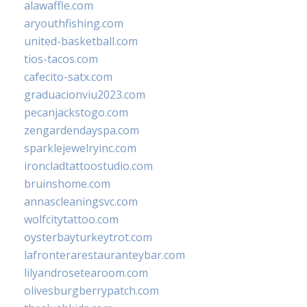
alawaffle.com
aryouthfishing.com
united-basketball.com
tios-tacos.com
cafecito-satx.com
graduacionviu2023.com
pecanjackstogo.com
zengardendayspa.com
sparklejewelryinc.com
ironcladtattoostudio.com
bruinshome.com
annascleaningsvc.com
wolfcitytattoo.com
oysterbayturkeytrot.com
lafronterarestauranteybar.com
lilyandrosetearoom.com
olivesburgberrypatch.com