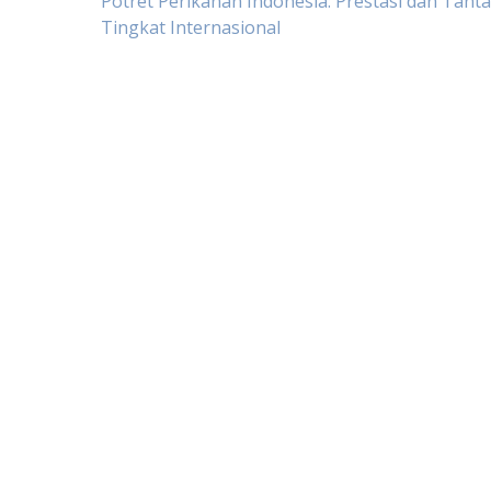
Post
Potret Perikanan Indonesia: Prestasi dan Tant
Tingkat Internasional
navigation