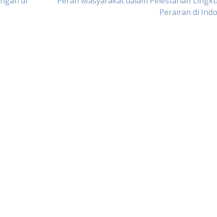
angan di
Peran Masyarakat dalam Pelestarian Lingk
Perairan di Ind