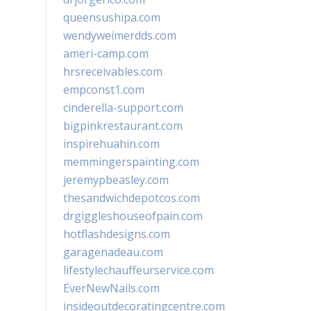
queensushipa.com
wendyweimerdds.com
ameri-camp.com
hrsreceivables.com
empconst1.com
cinderella-support.com
bigpinkrestaurant.com
inspirehuahin.com
memmingerspainting.com
jeremypbeasley.com
thesandwichdepotcos.com
drgiggleshouseofpain.com
hotflashdesigns.com
garagenadeau.com
lifestylechauffeurservice.com
EverNewNails.com
insideoutdecoratingcentre.com