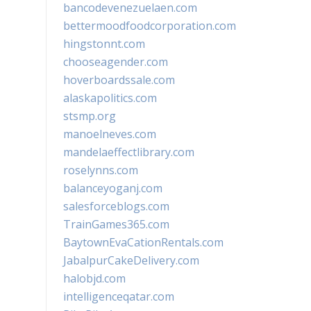
bancodevenezuelaen.com
bettermoodfoodcorporation.com
hingstonnt.com
chooseagender.com
hoverboardssale.com
alaskapolitics.com
stsmp.org
manoelneves.com
mandelaeffectlibrary.com
roselynns.com
balanceyoganj.com
salesforceblogs.com
TrainGames365.com
BaytownEvaCationRentals.com
JabalpurCakeDelivery.com
halobjd.com
intelligenceqatar.com