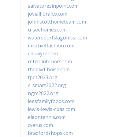
salvatoresinpoint.com
jovialfloralco.com
johnlscotthometeam.com
u-seehomes.com
watersportslagonissi.com
mischieffashion.com
eduwyre.com
retro-interiors.com
theblvd-boise.com
fpet2023.org
e-smart2022.org
ngrc2022.org
leesfamilyfoods.com
lewis-lewis-cpas.com
eleontennis.com
cyetus.com
bradfordshops.com