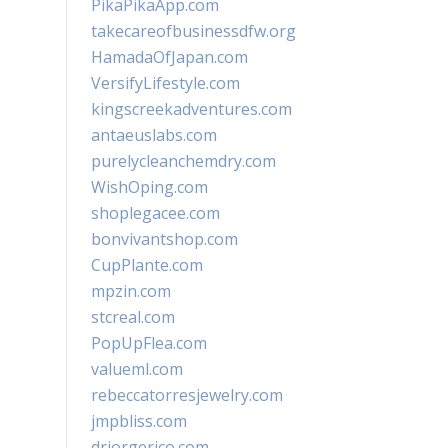
PikaPikaApp.com
takecareofbusinessdfw.org
HamadaOfJapan.com
VersifyLifestyle.com
kingscreekadventures.com
antaeuslabs.com
purelycleanchemdry.com
WishOping.com
shoplegacee.com
bonvivantshop.com
CupPlante.com
mpzin.com
stcreal.com
PopUpFlea.com
valueml.com
rebeccatorresjewelry.com
jmpbliss.com
drjorgerico.com