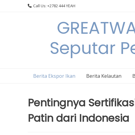
Skip
Call Us: +2782 444 YEAH
to
content
GREATWAL
Seputar Pe
Berita Ekspor Ikan
Berita Kelautan
B
Pentingnya Sertifika
Patin dari Indonesia