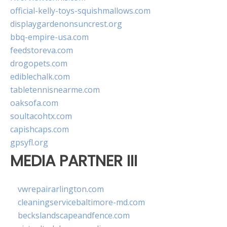
official-kelly-toys-squishmallows.com
displaygardenonsuncrest.org
bbq-empire-usa.com
feedstoreva.com
drogopets.com
ediblechalk.com
tabletennisnearme.com
oaksofa.com
soultacohtx.com
capishcaps.com
gpsyfl.org
MEDIA PARTNER III
vwrepairarlington.com
cleaningservicebaltimore-md.com
beckslandscapeandfence.com