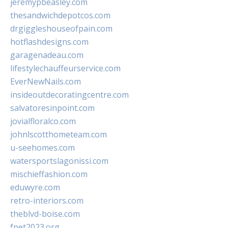
jeremypbeasley.com
thesandwichdepotcos.com
drgiggleshouseofpain.com
hotflashdesigns.com
garagenadeau.com
lifestylechauffeurservice.com
EverNewNails.com
insideoutdecoratingcentre.com
salvatoresinpoint.com
jovialfloralco.com
johnlscotthometeam.com
u-seehomes.com
watersportslagonissi.com
mischieffashion.com
eduwyre.com
retro-interiors.com
theblvd-boise.com
fpet2023.org