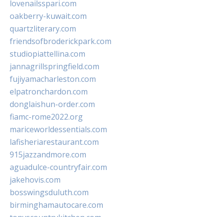
lovenailsspari.com
oakberry-kuwait.com
quartzliterary.com
friendsofbroderickpark.com
studiopiattellina.com
jannagrillspringfield.com
fujiyamacharleston.com
elpatronchardon.com
donglaishun-order.com
fiamc-rome2022.org
mariceworldessentials.com
lafisheriarestaurant.com
915jazzandmore.com
aguadulce-countryfair.com
jakehovis.com
bosswingsduluth.com
birminghamautocare.com