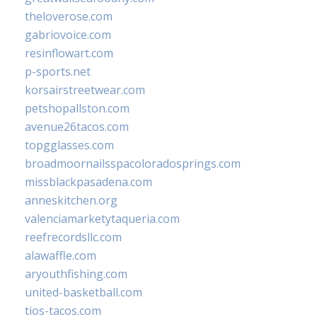
theloverose.com
gabriovoice.com
resinflowart.com
p-sports.net
korsairstreetwear.com
petshopallston.com
avenue26tacos.com
topgglasses.com
broadmoornailsspacoloradosprings.com
missblackpasadena.com
anneskitchen.org
valenciamarketytaqueria.com
reefrecordsllc.com
alawaffle.com
aryouthfishing.com
united-basketball.com
tios-tacos.com