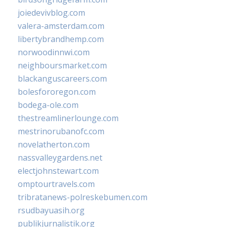
joiedevivblog.com
valera-amsterdam.com
libertybrandhemp.com
norwoodinnwi.com
neighboursmarket.com
blackanguscareers.com
bolesfororegon.com
bodega-ole.com
thestreamlinerlounge.com
mestrinorubanofc.com
novelatherton.com
nassvalleygardens.net
electjohnstewart.com
omptourtravels.com
tribratanews-polreskebumen.com
rsudbayuasih.org
publikjurnalistik.org