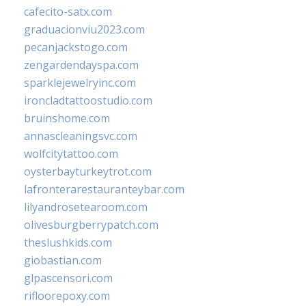
cafecito-satx.com
graduacionviu2023.com
pecanjackstogo.com
zengardendayspa.com
sparklejewelryinc.com
ironcladtattoostudio.com
bruinshome.com
annascleaningsvc.com
wolfcitytattoo.com
oysterbayturkeytrot.com
lafronterarestauranteybar.com
lilyandrosetearoom.com
olivesburgberrypatch.com
theslushkids.com
giobastian.com
glpascensori.com
rifloorepoxy.com