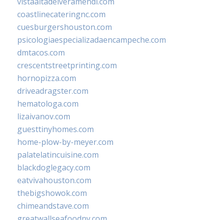
vistaaltadelveramendi.com
coastlinecateringnc.com
cuesburgershouston.com
psicologiaespecializadaencampeche.com
dmtacos.com
crescentstreetprinting.com
hornopizza.com
driveadragster.com
hematologa.com
lizaivanov.com
guesttinyhomes.com
home-plow-by-meyer.com
palatelatincuisine.com
blackdoglegacy.com
eatvivahouston.com
thebigshowok.com
chimeandstave.com
greatwallseafoodny.com