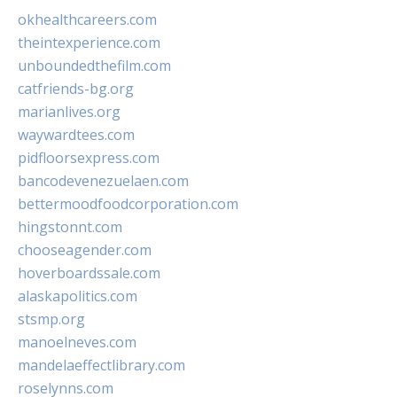
okhealthcareers.com
theintexperience.com
unboundedthefilm.com
catfriends-bg.org
marianlives.org
waywardtees.com
pidfloorsexpress.com
bancodevenezuelaen.com
bettermoodfoodcorporation.com
hingstonnt.com
chooseagender.com
hoverboardssale.com
alaskapolitics.com
stsmp.org
manoelneves.com
mandelaeffectlibrary.com
roselynns.com