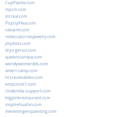
CupPlante.com
mpzin.com
stcreal.com
PopUpFlea.com
valueml.com
rebeccatorresjewelry.com
jmpbliss.com
drjorgerico.com
queensushipa.com
wendyweimerdds.com
ameri-camp.com
hrsreceivables.com
empconst1.com
cinderella-support.com
bigpinkrestaurant.com
inspirehuahin.com
memmingerspainting.com