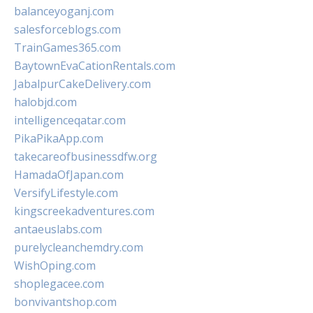
balanceyoganj.com
salesforceblogs.com
TrainGames365.com
BaytownEvaCationRentals.com
JabalpurCakeDelivery.com
halobjd.com
intelligenceqatar.com
PikaPikaApp.com
takecareofbusinessdfw.org
HamadaOfJapan.com
VersifyLifestyle.com
kingscreekadventures.com
antaeuslabs.com
purelycleanchemdry.com
WishOping.com
shoplegacee.com
bonvivantshop.com