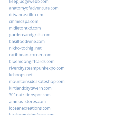
keepjudgewebb.com
anatomyofadventure.com
drivancastillo.com
cmmedspa.com
midletontkd.com
gardensandgrills.com
basilfoodwine.com
nikko-tochigi.net
caribbean-corner.com
bluemoongiftcards.com
rivercitysteampunkexpo.com
kchoops.net
mountainsideskateshop.com
kirtlandcitytavern.com
301nutritionspot.com
ammos-stores.com
loceanecreations.com
birdsongridgefarm.com