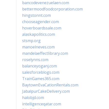
bancodevenezuelaen.com
bettermoodfoodcorporation.com
hingstonnt.com
chooseagender.com
hoverboardssale.com
alaskapolitics.com
stsmp.org
manoelneves.com
mandelaeffectlibrary.com
roselynns.com
balanceyoganj.com
salesforceblogs.com
TrainGames365.com
BaytownEvaCationRentals.com
JabalpurCakeDelivery.com
halobjd.com
intelligenceqatar.com