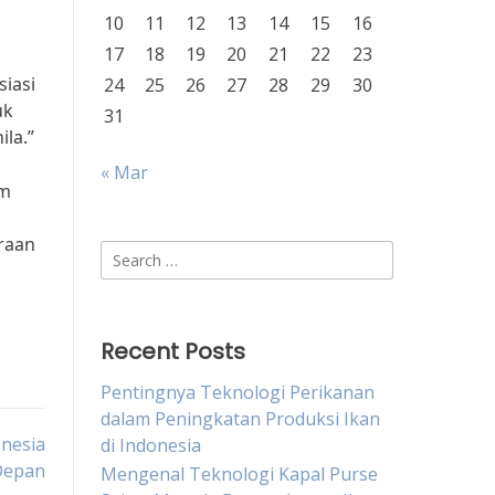
10
11
12
13
14
15
16
17
18
19
20
21
22
23
siasi
24
25
26
27
28
29
30
uk
31
la.”
« Mar
am
raan
Search
for:
Recent Posts
Pentingnya Teknologi Perikanan
dalam Peningkatan Produksi Ikan
onesia
di Indonesia
Depan
Mengenal Teknologi Kapal Purse