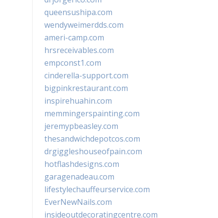
queensushipa.com
wendyweimerdds.com
ameri-camp.com
hrsreceivables.com
empconst1.com
cinderella-support.com
bigpinkrestaurant.com
inspirehuahin.com
memmingerspainting.com
jeremypbeasley.com
thesandwichdepotcos.com
drgiggleshouseofpain.com
hotflashdesigns.com
garagenadeau.com
lifestylechauffeurservice.com
EverNewNails.com
insideoutdecoratingcentre.com