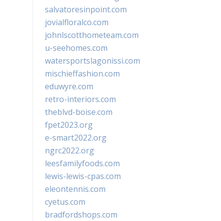
salvatoresinpoint.com
jovialfloralco.com
johnlscotthometeam.com
u-seehomes.com
watersportslagonissi.com
mischieffashion.com
eduwyre.com
retro-interiors.com
theblvd-boise.com
fpet2023.org
e-smart2022.org
ngrc2022.org
leesfamilyfoods.com
lewis-lewis-cpas.com
eleontennis.com
cyetus.com
bradfordshops.com