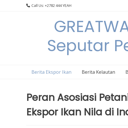
Skip
Call Us: +2782 444 YEAH
to
content
GREATWAL
Seputar Pe
Berita Ekspor Ikan
Berita Kelautan
B
Peran Asosiasi Pet
Ekspor Ikan Nila di I