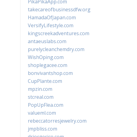
PikaPikaApp.com
takecareofbusinessdfw.org
HamadaOfJapan.com
VersifyLifestyle.com
kingscreekadventures.com
antaeuslabs.com
purelycleanchemdry.com
WishOping.com
shoplegacee.com
bonvivantshop.com
CupPlante.com
mpzin.com
stcreal.com
PopUpFlea.com
valueml.com
rebeccatorresjewelry.com
jmpbliss.com
drjorgerico.com