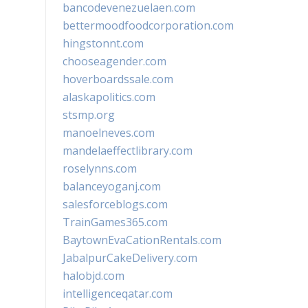
bancodevenezuelaen.com
bettermoodfoodcorporation.com
hingstonnt.com
chooseagender.com
hoverboardssale.com
alaskapolitics.com
stsmp.org
manoelneves.com
mandelaeffectlibrary.com
roselynns.com
balanceyoganj.com
salesforceblogs.com
TrainGames365.com
BaytownEvaCationRentals.com
JabalpurCakeDelivery.com
halobjd.com
intelligenceqatar.com