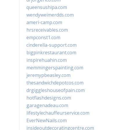
queensushipa.com
wendyweimerdds.com
ameri-camp.com
hrsreceivables.com
empconst1.com
cinderella-support.com
bigpinkrestaurant.com
inspirehuahin.com
memmingerspainting.com
jeremypbeasley.com
thesandwichdepotcos.com
drgiggleshouseofpain.com
hotflashdesigns.com
garagenadeau.com
lifestylechauffeurservice.com
EverNewNails.com
insideoutdecoratingcentre.com