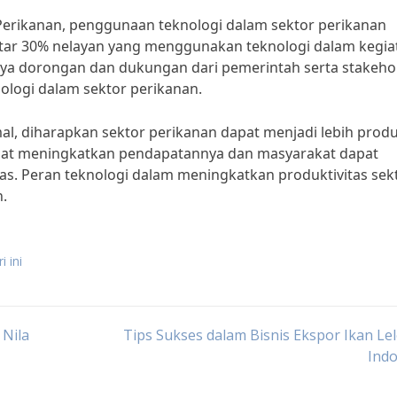
Perikanan, penggunaan teknologi dalam sektor perikanan
itar 30% nelayan yang menggunakan teknologi dalam kegia
nya dorongan dan dukungan dari pemerintah serta stakeho
ologi dalam sektor perikanan.
, diharapkan sektor perikanan dapat menjadi lebih produ
apat meningkatkan pendapatannya dan masyarakat dapat
tas. Peran teknologi dalam meningkatkan produktivitas sek
n.
i ini
 Nila
Tips Sukses dalam Bisnis Ekspor Ikan Lel
Indo