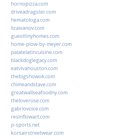
hornopizza.com
driveadragster.com
hematologa.com
lizaivanov.com
guesttinyhomes.com
home-plow-by-meyer.com
palatelatincuisine.com
blackdoglegacy.com
eatvivahouston.com
thebigshowok.com
chimeandstave.com
greatwallseafoodny.com
theloverose.com
gabriovoice.com
resinflowart.com
p-sports.net
korsairstreetwear.com