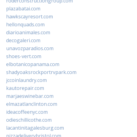
roderconstructiongroup.com
plazabatai.com
hawkscayresort.com
hellonquads.com
diarioanimales.com
decogaleri.com
unavozparadios.com
shoes-vert.com
elbotanicopanama.com
shadyoaksrockportrvpark.com
jccoinlaundry.com
kautorepair.com
marjaeswinebar.com
elmazatlanclinton.com
ideacoffeenyc.com
odieschillicothe.com
lacantinitagalesburg.com
pizzadeliverybristol.com