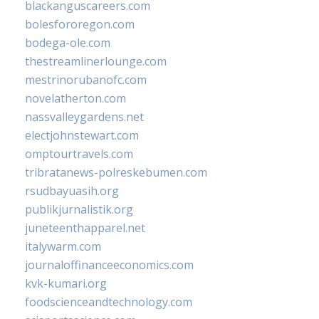
blackanguscareers.com
bolesfororegon.com
bodega-ole.com
thestreamlinerlounge.com
mestrinorubanofc.com
novelatherton.com
nassvalleygardens.net
electjohnstewart.com
omptourtravels.com
tribratanews-polreskebumen.com
rsudbayuasih.org
publikjurnalistik.org
juneteenthapparel.net
italywarm.com
journaloffinanceeconomics.com
kvk-kumari.org
foodscienceandtechnology.com