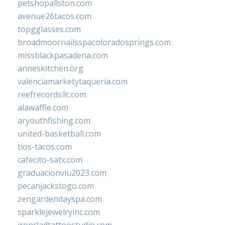
petshopallston.com
avenue26tacos.com
topgglasses.com
broadmoornailsspacoloradosprings.com
missblackpasadena.com
anneskitchen.org
valenciamarketytaqueria.com
reefrecordsllc.com
alawaffle.com
aryouthfishing.com
united-basketball.com
tios-tacos.com
cafecito-satx.com
graduacionviu2023.com
pecanjackstogo.com
zengardendayspa.com
sparklejewelryinc.com
ironcladtattoostudio.com