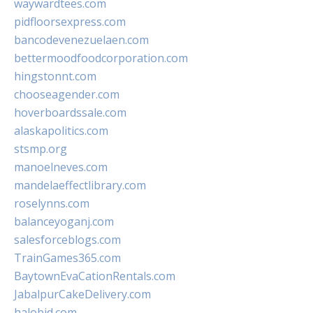
waywardtees.com
pidfloorsexpress.com
bancodevenezuelaen.com
bettermoodfoodcorporation.com
hingstonnt.com
chooseagender.com
hoverboardssale.com
alaskapolitics.com
stsmp.org
manoelneves.com
mandelaeffectlibrary.com
roselynns.com
balanceyoganj.com
salesforceblogs.com
TrainGames365.com
BaytownEvaCationRentals.com
JabalpurCakeDelivery.com
halobjd.com