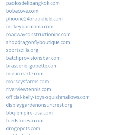
paolosdelibangkok.com
bobacove.com
phoone24brookfield.com
mickeybarmama.com
roadwayconstructioninc.com
shopdragonflyboutique.com
sportszilla.org
batchprovisionsbar.com
brasserie-gobette.com
musicrearte.com
morseysfarms.com
riverviewtennis.com
official-kelly-toys-squishmallows.com
displaygardenonsuncrest.org
bbq-empire-usa.com
feedstoreva.com
drogopets.com