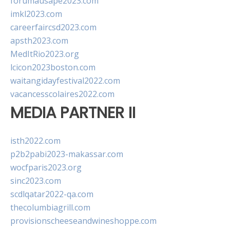
forumausape2023.com
imkl2023.com
careerfaircsd2023.com
apsth2023.com
MedItRio2023.org
lcicon2023boston.com
waitangidayfestival2022.com
vacancesscolaires2022.com
MEDIA PARTNER II
isth2022.com
p2b2pabi2023-makassar.com
wocfparis2023.org
sinc2023.com
scdlqatar2022-qa.com
thecolumbiagrill.com
provisionscheeseandwineshoppe.com