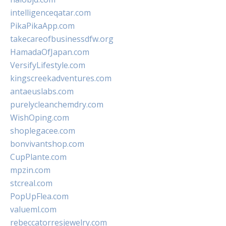
intelligenceqatar.com
PikaPikaApp.com
takecareofbusinessdfw.org
HamadaOfJapan.com
VersifyLifestyle.com
kingscreekadventures.com
antaeuslabs.com
purelycleanchemdry.com
WishOping.com
shoplegacee.com
bonvivantshop.com
CupPlante.com
mpzin.com
stcreal.com
PopUpFlea.com
valueml.com
rebeccatorresjewelry.com