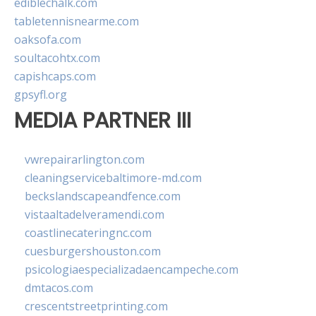
ediblechalk.com
tabletennisnearme.com
oaksofa.com
soultacohtx.com
capishcaps.com
gpsyfl.org
MEDIA PARTNER III
vwrepairarlington.com
cleaningservicebaltimore-md.com
beckslandscapeandfence.com
vistaaltadelveramendi.com
coastlinecateringnc.com
cuesburgershouston.com
psicologiaespecializadaencampeche.com
dmtacos.com
crescentstreetprinting.com