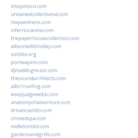
shopmossi.com
untamedcollectivesd.com
mxpwellness.com
infernocanine.com
thepaperhousecollection.com
allisonwillisholley.com
solslite.org
portwayinn.com
djmaddogmusic.com
thesoundarchitects.com
allin1roofing.com
keepjudgewebb.com
anatomyofadventure.com
drivancastillo.com
cmmedspa.com
midletontkd.com
gardensandgrills.com