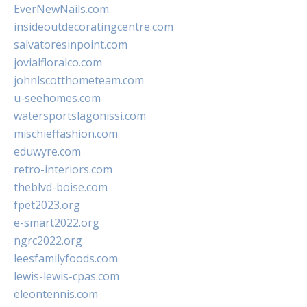
EverNewNails.com
insideoutdecoratingcentre.com
salvatoresinpoint.com
jovialfloralco.com
johnlscotthometeam.com
u-seehomes.com
watersportslagonissi.com
mischieffashion.com
eduwyre.com
retro-interiors.com
theblvd-boise.com
fpet2023.org
e-smart2022.org
ngrc2022.org
leesfamilyfoods.com
lewis-lewis-cpas.com
eleontennis.com