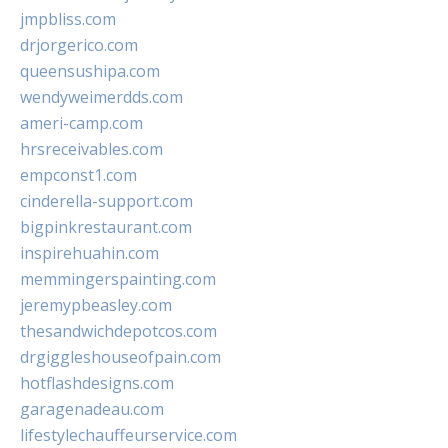
jmpbliss.com
drjorgerico.com
queensushipa.com
wendyweimerdds.com
ameri-camp.com
hrsreceivables.com
empconst1.com
cinderella-support.com
bigpinkrestaurant.com
inspirehuahin.com
memmingerspainting.com
jeremypbeasley.com
thesandwichdepotcos.com
drgiggleshouseofpain.com
hotflashdesigns.com
garagenadeau.com
lifestylechauffeurservice.com