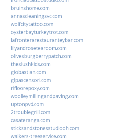
bruinshome.com
annascleaningsvc.com
wolfcitytattoo.com
oysterbayturkeytrot.com
lafronterarestauranteybar.com
lilyandrosetearoom.com
olivesburgberrypatch.com
theslushkids.com
giobastian.com
glpascensori.com
rifloorepoxy.com
woolleymillingandpaving.com
uptonpvd.com
2troublegrill.com
casateranga.com
sticksandstonesstudiooh.com
walkers-treeservice.com