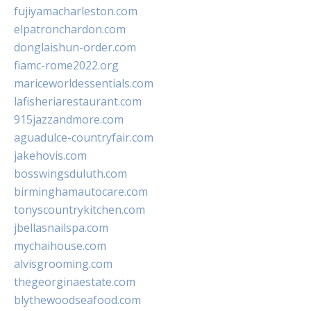
fujiyamacharleston.com
elpatronchardon.com
donglaishun-order.com
fiamc-rome2022.org
mariceworldessentials.com
lafisheriarestaurant.com
915jazzandmore.com
aguadulce-countryfair.com
jakehovis.com
bosswingsduluth.com
birminghamautocare.com
tonyscountrykitchen.com
jbellasnailspa.com
mychaihouse.com
alvisgrooming.com
thegeorginaestate.com
blythewoodseafood.com