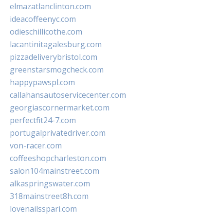
elmazatlanclinton.com
ideacoffeenyc.com
odieschillicothe.com
lacantinitagalesburg.com
pizzadeliverybristol.com
greenstarsmogcheck.com
happypawspl.com
callahansautoservicecenter.com
georgiascornermarket.com
perfectfit24-7.com
portugalprivatedriver.com
von-racer.com
coffeeshopcharleston.com
salon104mainstreet.com
alkaspringswater.com
318mainstreet8h.com
lovenailsspari.com