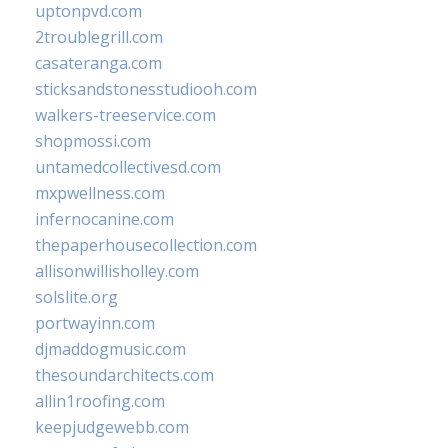
uptonpvd.com
2troublegrill.com
casateranga.com
sticksandstonesstudiooh.com
walkers-treeservice.com
shopmossi.com
untamedcollectivesd.com
mxpwellness.com
infernocanine.com
thepaperhousecollection.com
allisonwillisholley.com
solslite.org
portwayinn.com
djmaddogmusic.com
thesoundarchitects.com
allin1roofing.com
keepjudgewebb.com