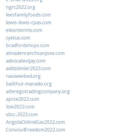
ngrc2022.org
leesfamilyfoods.com
lewis-lewis-cpas.com
eleontennis.com
cyetus.com
bradfordshops.com
almadenranchsanjose.com
advocatevijay.com
adlibilimler2023.com
naswwebed.org
balithut-manado.org
alteregotradingcompany.org
aprce2022.com
ibie2022.com
sbcc-2022.com
AngolaOilAndGas2022.com
Convoy4Freedom2022.com