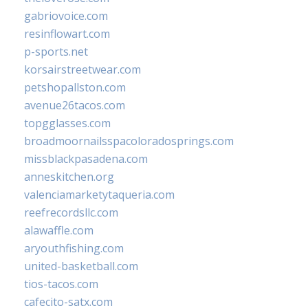
gabriovoice.com
resinflowart.com
p-sports.net
korsairstreetwear.com
petshopallston.com
avenue26tacos.com
topgglasses.com
broadmoornailsspacoloradosprings.com
missblackpasadena.com
anneskitchen.org
valenciamarketytaqueria.com
reefrecordsllc.com
alawaffle.com
aryouthfishing.com
united-basketball.com
tios-tacos.com
cafecito-satx.com