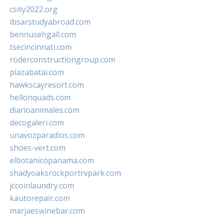
csity2022.org
ibsarstudyabroad.com
bennusehgall.com
tsecincinnati.com
roderconstructiongroup.com
plazabatai.com
hawkscayresort.com
hellonquads.com
diarioanimales.com
decogaleri.com
unavozparadios.com
shoes-vert.com
elbotanicopanama.com
shadyoaksrockportrvpark.com
jccoinlaundry.com
kautorepair.com
marjaeswinebar.com