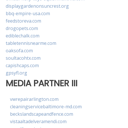
displaygardenonsuncrest.org
bbq-empire-usa.com
feedstoreva.com
drogopets.com
ediblechalk.com
tabletennisnearme.com
oaksofa.com
soultacohtx.com
capishcaps.com
gpsyfl.org
MEDIA PARTNER III
vwrepairarlington.com
cleaningservicebaltimore-md.com
beckslandscapeandfence.com
vistaaltadelveramendi.com