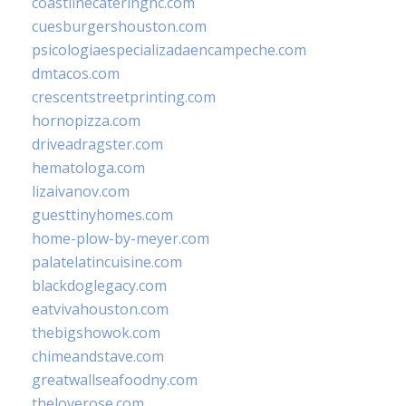
coastlinecateringnc.com
cuesburgershouston.com
psicologiaespecializadaencampeche.com
dmtacos.com
crescentstreetprinting.com
hornopizza.com
driveadragster.com
hematologa.com
lizaivanov.com
guesttinyhomes.com
home-plow-by-meyer.com
palatelatincuisine.com
blackdoglegacy.com
eatvivahouston.com
thebigshowok.com
chimeandstave.com
greatwallseafoodny.com
theloverose.com