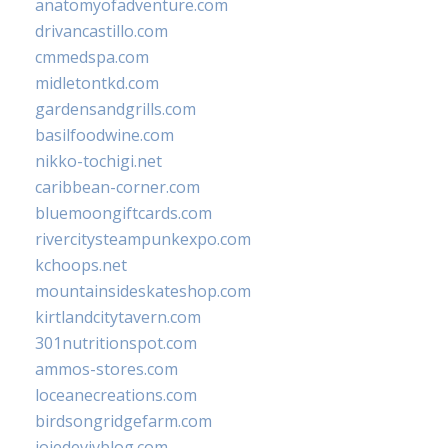
anatomyofadventure.com
drivancastillo.com
cmmedspa.com
midletontkd.com
gardensandgrills.com
basilfoodwine.com
nikko-tochigi.net
caribbean-corner.com
bluemoongiftcards.com
rivercitysteampunkexpo.com
kchoops.net
mountainsideskateshop.com
kirtlandcitytavern.com
301nutritionspot.com
ammos-stores.com
loceanecreations.com
birdsongridgefarm.com
joiedevivblog.com