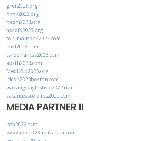
grur2023.org
hkhk2023.org
napm2023.org
apsdfd2023.org
forumausape2023.com
imkl2023.com
careerfaircsd2023.com
apsth2023.com
MedItRio2023.org
lcicon2023boston.com
waitangidayfestival2022.com
vacancesscolaires2022.com
MEDIA PARTNER II
isth2022.com
p2b2pabi2023-makassar.com
wocfparis2023.org