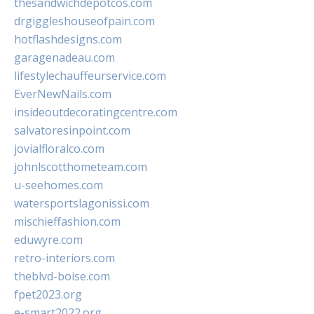
thesandwichdepotcos.com
drgiggleshouseofpain.com
hotflashdesigns.com
garagenadeau.com
lifestylechauffeurservice.com
EverNewNails.com
insideoutdecoratingcentre.com
salvatoresinpoint.com
jovialfloralco.com
johnlscotthometeam.com
u-seehomes.com
watersportslagonissi.com
mischieffashion.com
eduwyre.com
retro-interiors.com
theblvd-boise.com
fpet2023.org
e-smart2022.org