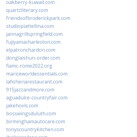
oakberry-kuwait.com
quartzliterary.com
friendsofbroderickpark.com
studiopiattellina.com
jannagrillspringfield.com
fujiyamacharleston.com
elpatronchardon.com
donglaishun-order.com
fiamc-rome2022.org
mariceworldessentials.com
lafisheriarestaurant.com
915jazzandmore.com
aguadulce-countryfair.com
jakehovis.com
bosswingsduluth.com
birminghamautocare.com
tonyscountrykitchen.com