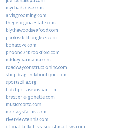
jbellasnailspa.com
mychaihouse.com
alvisgrooming.com
thegeorginaestate.com
blythewoodseafood.com
paolosdelibangkok.com
bobacove.com
phoone24brookfield.com
mickeybarmama.com
roadwayconstructioninc.com
shopdragonflyboutique.com
sportszilla.org
batchprovisionsbar.com
brasserie-gobette.com
musicrearte.com
morseysfarms.com
riverviewtennis.com
official-kelly-toys-squishmallows.com