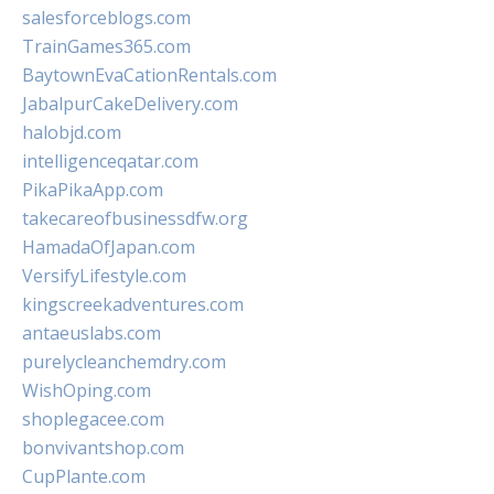
salesforceblogs.com
TrainGames365.com
BaytownEvaCationRentals.com
JabalpurCakeDelivery.com
halobjd.com
intelligenceqatar.com
PikaPikaApp.com
takecareofbusinessdfw.org
HamadaOfJapan.com
VersifyLifestyle.com
kingscreekadventures.com
antaeuslabs.com
purelycleanchemdry.com
WishOping.com
shoplegacee.com
bonvivantshop.com
CupPlante.com