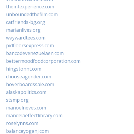
theintexperience.com
unboundedthefilm.com
catfriends-bg.org
marianlives.org
waywardtees.com
pidfloorsexpress.com
bancodevenezuelaen.com
bettermoodfoodcorporation.com
hingstonnt.com
chooseagender.com
hoverboardssale.com
alaskapolitics.com
stsmp.org
manoelneves.com
mandelaeffectlibrary.com
roselynns.com
balanceyoganj.com