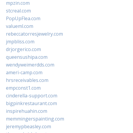
mpzin.com
stcreal.com
PopUpFlea.com
valueml.com
rebeccatorresjewelry.com
jmpbliss.com
drjorgerico.com
queensushipa.com
wendyweimerdds.com
ameri-camp.com
hrsreceivables.com
empconst1.com
cinderella-support.com
bigpinkrestaurant.com
inspirehuahin.com
memmingerspainting.com
jeremypbeasley.com