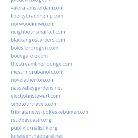
valera-amsterdam.com
libertybrandhemp.com
norwoodinnwi.com
neighboursmarket.com
blackanguscareers.com
bolesfororegon.com
bodega-ole.com
thestreamlinerlounge.com
mestrinorubanofc.com
novelatherton.com
nassvalleygardens.net
electjohnstewart.com
omptourtravels.com
tribratanews-polreskebumen.com
rsudbayuasih.org
publikjurnalistik.org
juneteenthapparel.net