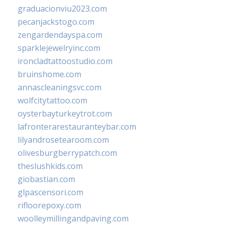
graduacionviu2023.com
pecanjackstogo.com
zengardendayspa.com
sparklejewelryinc.com
ironcladtattoostudio.com
bruinshome.com
annascleaningsvc.com
wolfcitytattoo.com
oysterbayturkeytrot.com
lafronterarestauranteybar.com
lilyandrosetearoom.com
olivesburgberrypatch.com
theslushkids.com
giobastian.com
glpascensori.com
rifloorepoxy.com
woolleymillingandpaving.com