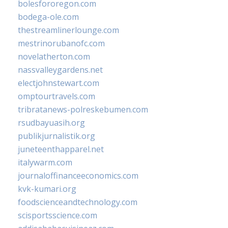
bolesfororegon.com
bodega-ole.com
thestreamlinerlounge.com
mestrinorubanofc.com
novelatherton.com
nassvalleygardens.net
electjohnstewart.com
omptourtravels.com
tribratanews-polreskebumen.com
rsudbayuasih.org
publikjurnalistik.org
juneteenthapparel.net
italywarm.com
journaloffinanceeconomics.com
kvk-kumari.org
foodscienceandtechnology.com
scisportsscience.com