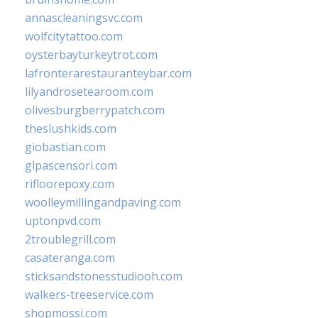
annascleaningsvc.com
wolfcitytattoo.com
oysterbayturkeytrot.com
lafronterarestauranteybar.com
lilyandrosetearoom.com
olivesburgberrypatch.com
theslushkids.com
giobastian.com
glpascensori.com
rifloorepoxy.com
woolleymillingandpaving.com
uptonpvd.com
2troublegrill.com
casateranga.com
sticksandstonesstudiooh.com
walkers-treeservice.com
shopmossi.com