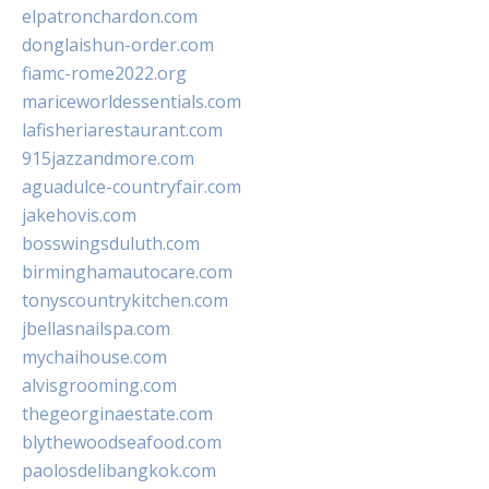
elpatronchardon.com
donglaishun-order.com
fiamc-rome2022.org
mariceworldessentials.com
lafisheriarestaurant.com
915jazzandmore.com
aguadulce-countryfair.com
jakehovis.com
bosswingsduluth.com
birminghamautocare.com
tonyscountrykitchen.com
jbellasnailspa.com
mychaihouse.com
alvisgrooming.com
thegeorginaestate.com
blythewoodseafood.com
paolosdelibangkok.com