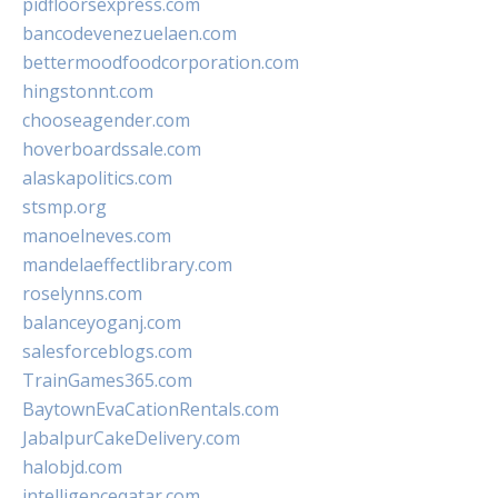
pidfloorsexpress.com
bancodevenezuelaen.com
bettermoodfoodcorporation.com
hingstonnt.com
chooseagender.com
hoverboardssale.com
alaskapolitics.com
stsmp.org
manoelneves.com
mandelaeffectlibrary.com
roselynns.com
balanceyoganj.com
salesforceblogs.com
TrainGames365.com
BaytownEvaCationRentals.com
JabalpurCakeDelivery.com
halobjd.com
intelligenceqatar.com