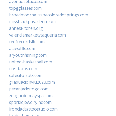
avenue26tacos.com
topgglasses.com
broadmoornailsspacoloradosprings.com
missblackpasadena.com
anneskitchen.org
valenciamarketytaqueria.com
reefrecordsllc.com
alawaffle.com
aryouthfishing.com
united-basketball.com
tios-tacos.com
cafecito-satx.com
graduacionviu2023.com
pecanjackstogo.com
zengardendayspa.com
sparklejewelryinc.com
ironcladtattoostudio.com
bruinshome.com