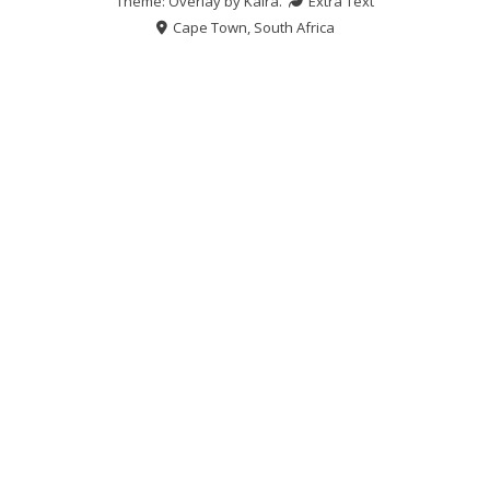
Theme: Overlay by
Kaira
.
Extra Text
Cape Town, South Africa