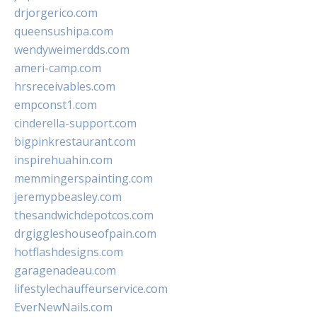
drjorgerico.com
queensushipa.com
wendyweimerdds.com
ameri-camp.com
hrsreceivables.com
empconst1.com
cinderella-support.com
bigpinkrestaurant.com
inspirehuahin.com
memmingerspainting.com
jeremypbeasley.com
thesandwichdepotcos.com
drgiggleshouseofpain.com
hotflashdesigns.com
garagenadeau.com
lifestylechauffeurservice.com
EverNewNails.com