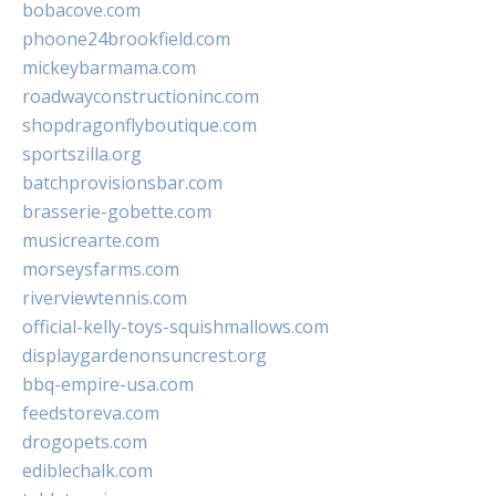
bobacove.com
phoone24brookfield.com
mickeybarmama.com
roadwayconstructioninc.com
shopdragonflyboutique.com
sportszilla.org
batchprovisionsbar.com
brasserie-gobette.com
musicrearte.com
morseysfarms.com
riverviewtennis.com
official-kelly-toys-squishmallows.com
displaygardenonsuncrest.org
bbq-empire-usa.com
feedstoreva.com
drogopets.com
ediblechalk.com