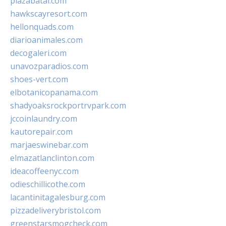
plazabatai.com
hawkscayresort.com
hellonquads.com
diarioanimales.com
decogaleri.com
unavozparadios.com
shoes-vert.com
elbotanicopanama.com
shadyoaksrockportrvpark.com
jccoinlaundry.com
kautorepair.com
marjaeswinebar.com
elmazatlanclinton.com
ideacoffeenyc.com
odieschillicothe.com
lacantinitagalesburg.com
pizzadeliverybristol.com
greenstarsmogcheck.com