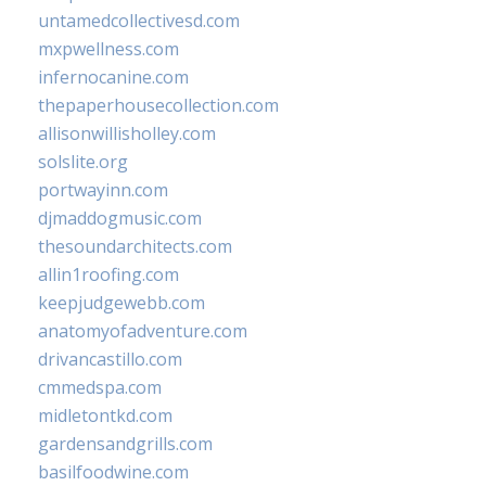
untamedcollectivesd.com
mxpwellness.com
infernocanine.com
thepaperhousecollection.com
allisonwillisholley.com
solslite.org
portwayinn.com
djmaddogmusic.com
thesoundarchitects.com
allin1roofing.com
keepjudgewebb.com
anatomyofadventure.com
drivancastillo.com
cmmedspa.com
midletontkd.com
gardensandgrills.com
basilfoodwine.com