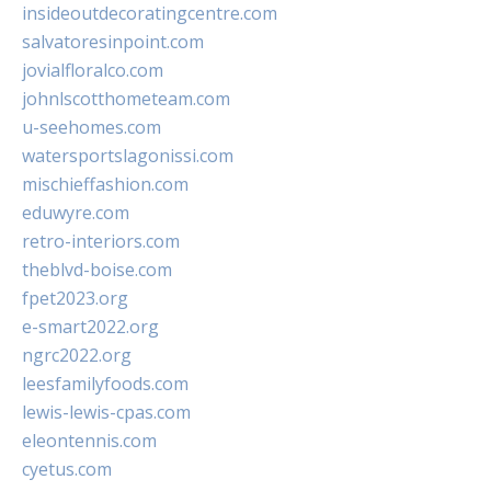
insideoutdecoratingcentre.com
salvatoresinpoint.com
jovialfloralco.com
johnlscotthometeam.com
u-seehomes.com
watersportslagonissi.com
mischieffashion.com
eduwyre.com
retro-interiors.com
theblvd-boise.com
fpet2023.org
e-smart2022.org
ngrc2022.org
leesfamilyfoods.com
lewis-lewis-cpas.com
eleontennis.com
cyetus.com