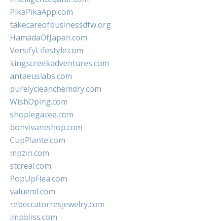
PikaPikaApp.com
takecareofbusinessdfw.org
HamadaOfJapan.com
VersifyLifestyle.com
kingscreekadventures.com
antaeuslabs.com
purelycleanchemdry.com
WishOping.com
shoplegacee.com
bonvivantshop.com
CupPlante.com
mpzin.com
stcreal.com
PopUpFlea.com
valueml.com
rebeccatorresjewelry.com
jmpbliss.com