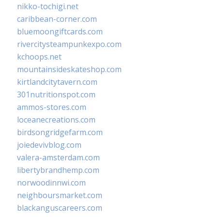
nikko-tochigi.net
caribbean-corner.com
bluemoongiftcards.com
rivercitysteampunkexpo.com
kchoops.net
mountainsideskateshop.com
kirtlandcitytavern.com
301nutritionspot.com
ammos-stores.com
loceanecreations.com
birdsongridgefarm.com
joiedevivblog.com
valera-amsterdam.com
libertybrandhemp.com
norwoodinnwi.com
neighboursmarket.com
blackanguscareers.com