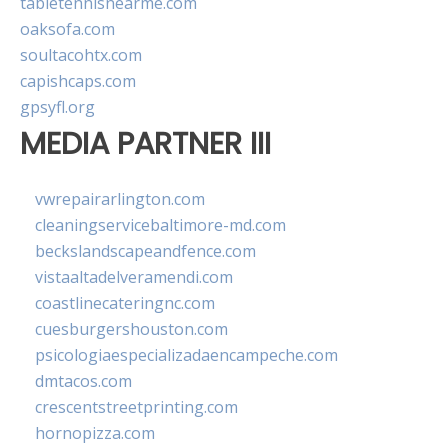
tabletennisnearme.com
oaksofa.com
soultacohtx.com
capishcaps.com
gpsyfl.org
MEDIA PARTNER III
vwrepairarlington.com
cleaningservicebaltimore-md.com
beckslandscapeandfence.com
vistaaltadelveramendi.com
coastlinecateringnc.com
cuesburgershouston.com
psicologiaespecializadaencampeche.com
dmtacos.com
crescentstreetprinting.com
hornopizza.com