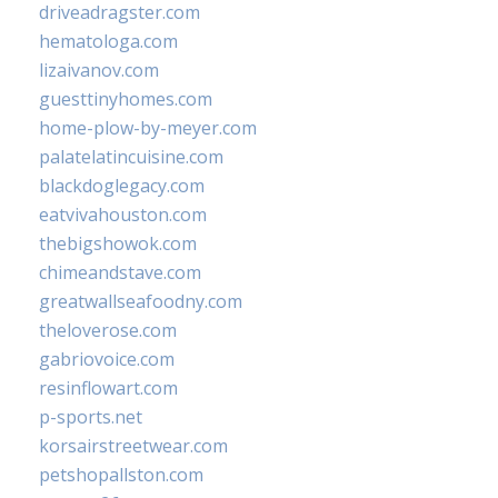
driveadragster.com
hematologa.com
lizaivanov.com
guesttinyhomes.com
home-plow-by-meyer.com
palatelatincuisine.com
blackdoglegacy.com
eatvivahouston.com
thebigshowok.com
chimeandstave.com
greatwallseafoodny.com
theloverose.com
gabriovoice.com
resinflowart.com
p-sports.net
korsairstreetwear.com
petshopallston.com