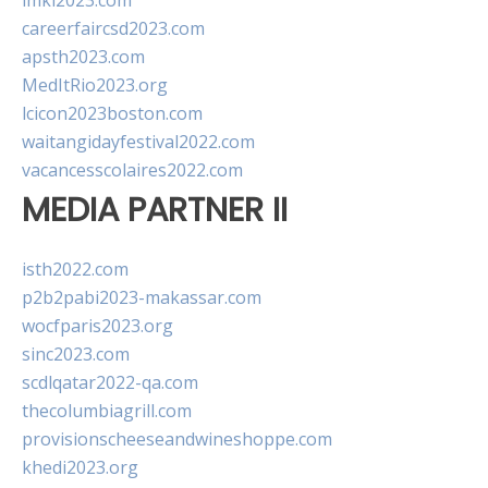
imkl2023.com
careerfaircsd2023.com
apsth2023.com
MedItRio2023.org
lcicon2023boston.com
waitangidayfestival2022.com
vacancesscolaires2022.com
MEDIA PARTNER II
isth2022.com
p2b2pabi2023-makassar.com
wocfparis2023.org
sinc2023.com
scdlqatar2022-qa.com
thecolumbiagrill.com
provisionscheeseandwineshoppe.com
khedi2023.org