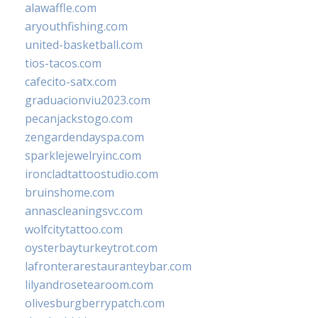
alawaffle.com
aryouthfishing.com
united-basketball.com
tios-tacos.com
cafecito-satx.com
graduacionviu2023.com
pecanjackstogo.com
zengardendayspa.com
sparklejewelryinc.com
ironcladtattoostudio.com
bruinshome.com
annascleaningsvc.com
wolfcitytattoo.com
oysterbayturkeytrot.com
lafronterarestauranteybar.com
lilyandrosetearoom.com
olivesburgberrypatch.com