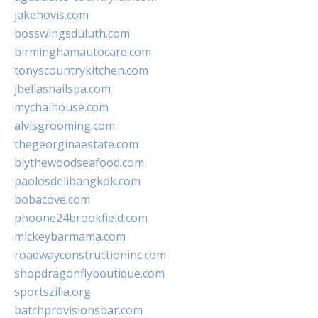
jakehovis.com
bosswingsduluth.com
birminghamautocare.com
tonyscountrykitchen.com
jbellasnailspa.com
mychaihouse.com
alvisgrooming.com
thegeorginaestate.com
blythewoodseafood.com
paolosdelibangkok.com
bobacove.com
phoone24brookfield.com
mickeybarmama.com
roadwayconstructioninc.com
shopdragonflyboutique.com
sportszilla.org
batchprovisionsbar.com