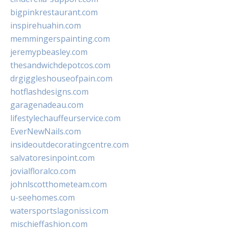
bigpinkrestaurant.com
inspirehuahin.com
memmingerspainting.com
jeremypbeasley.com
thesandwichdepotcos.com
drgiggleshouseofpain.com
hotflashdesigns.com
garagenadeau.com
lifestylechauffeurservice.com
EverNewNails.com
insideoutdecoratingcentre.com
salvatoresinpoint.com
jovialfloralco.com
johnlscotthometeam.com
u-seehomes.com
watersportslagonissi.com
mischieffashion.com