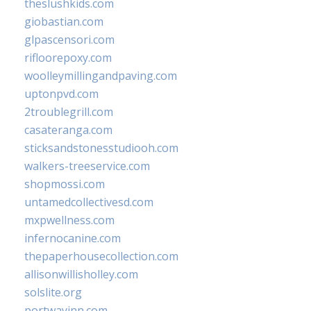
theslushkids.com
giobastian.com
glpascensori.com
rifloorepoxy.com
woolleymillingandpaving.com
uptonpvd.com
2troublegrill.com
casateranga.com
sticksandstonesstudiooh.com
walkers-treeservice.com
shopmossi.com
untamedcollectivesd.com
mxpwellness.com
infernocanine.com
thepaperhousecollection.com
allisonwillisholley.com
solslite.org
portwayinn.com