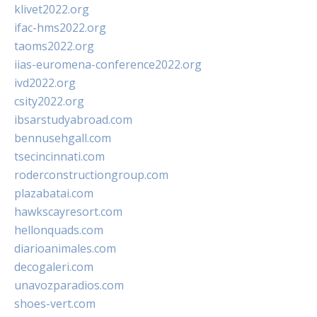
klivet2022.org
ifac-hms2022.org
taoms2022.org
iias-euromena-conference2022.org
ivd2022.org
csity2022.org
ibsarstudyabroad.com
bennusehgall.com
tsecincinnati.com
roderconstructiongroup.com
plazabatai.com
hawkscayresort.com
hellonquads.com
diarioanimales.com
decogaleri.com
unavozparadios.com
shoes-vert.com