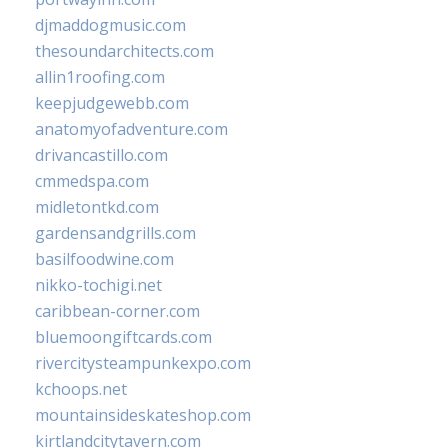
djmaddogmusic.com
thesoundarchitects.com
allin1roofing.com
keepjudgewebb.com
anatomyofadventure.com
drivancastillo.com
cmmedspa.com
midletontkd.com
gardensandgrills.com
basilfoodwine.com
nikko-tochigi.net
caribbean-corner.com
bluemoongiftcards.com
rivercitysteampunkexpo.com
kchoops.net
mountainsideskateshop.com
kirtlandcitytavern.com