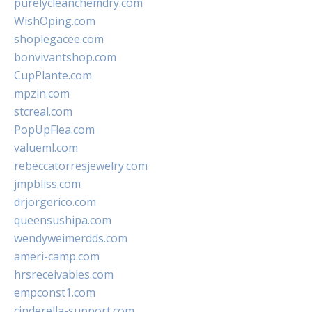
purelycleanchemdry.com
WishOping.com
shoplegacee.com
bonvivantshop.com
CupPlante.com
mpzin.com
stcreal.com
PopUpFlea.com
valueml.com
rebeccatorresjewelry.com
jmpbliss.com
drjorgerico.com
queensushipa.com
wendyweimerdds.com
ameri-camp.com
hrsreceivables.com
empconst1.com
cinderella-support.com