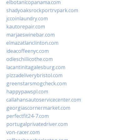
elbotanicopanama.com
shadyoaksrockportrvpark.com
jccoinlaundry.com
kautorepair.com
marjaeswinebar.com
elmazatlanclinton.com
ideacoffeenyc.com
odieschillicothe.com
lacantinitagalesburg.com
pizzadeliverybristol.com
greenstarsmogcheck.com
happypawspl.com
callahansautoservicecenter.com
georgiascornermarket.com
perfectfit24-7.com
portugalprivatedriver.com
von-racer.com