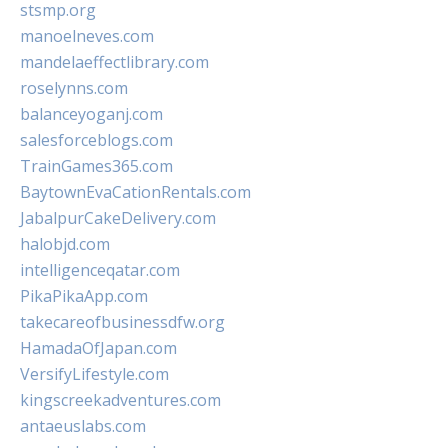
stsmp.org
manoelneves.com
mandelaeffectlibrary.com
roselynns.com
balanceyoganj.com
salesforceblogs.com
TrainGames365.com
BaytownEvaCationRentals.com
JabalpurCakeDelivery.com
halobjd.com
intelligenceqatar.com
PikaPikaApp.com
takecareofbusinessdfw.org
HamadaOfJapan.com
VersifyLifestyle.com
kingscreekadventures.com
antaeuslabs.com