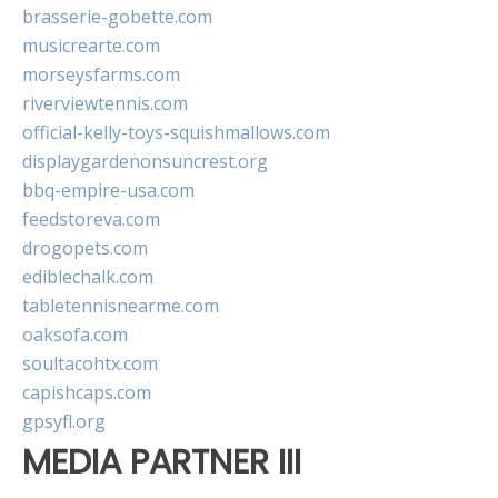
brasserie-gobette.com
musicrearte.com
morseysfarms.com
riverviewtennis.com
official-kelly-toys-squishmallows.com
displaygardenonsuncrest.org
bbq-empire-usa.com
feedstoreva.com
drogopets.com
ediblechalk.com
tabletennisnearme.com
oaksofa.com
soultacohtx.com
capishcaps.com
gpsyfl.org
MEDIA PARTNER III