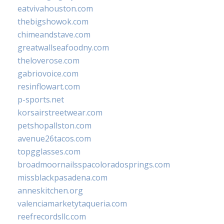
eatvivahouston.com
thebigshowok.com
chimeandstave.com
greatwallseafoodny.com
theloverose.com
gabriovoice.com
resinflowart.com
p-sports.net
korsairstreetwear.com
petshopallston.com
avenue26tacos.com
topgglasses.com
broadmoornailsspacoloradosprings.com
missblackpasadena.com
anneskitchen.org
valenciamarketytaqueria.com
reefrecordsllc.com