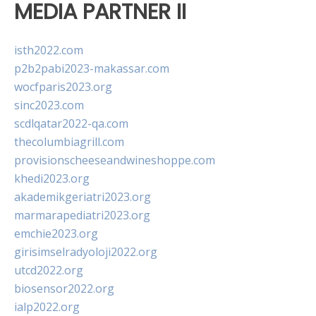
MEDIA PARTNER II
isth2022.com
p2b2pabi2023-makassar.com
wocfparis2023.org
sinc2023.com
scdlqatar2022-qa.com
thecolumbiagrill.com
provisionscheeseandwineshoppe.com
khedi2023.org
akademikgeriatri2023.org
marmarapediatri2023.org
emchie2023.org
girisimselradyoloji2022.org
utcd2022.org
biosensor2022.org
ialp2022.org