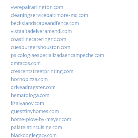
vwrepairarlington.com
cleaningservicebaltimore-md.com
beckslandscapeandfence.com
vistaaltadelveramendi.com
coastlinecateringnc.com
cuesburgershouston.com
psicologiaespecializadaencampeche.com
dmtacos.com
crescentstreetprinting.com
hornopizza.com
driveadragster.com
hematologa.com
lizaivanov.com
guesttinyhomes.com
home-plow-by-meyer.com
palatelatincuisine.com
blackdoglegacy.com