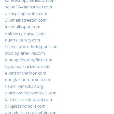
coffeeshopcharleston.com
salon104mainstreet.com
alkaspringswater.com
318mainstreet8h.com
lovenailsspari.com
oakberry-kuwait.com
quartzliterary.com
friendsofbroderickpark.com
studiopiattellina.com
jannagrillspringfield.com
fujiyamacharleston.com
elpatronchardon.com
donglaishun-order.com
fiamc-rome2022.org
mariceworldessentials.com
lafisheriarestaurant.com
915jazzandmore.com
aguadulce-countryfair.com