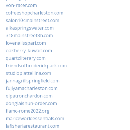
von-racer.com
coffeeshopcharleston.com
salon104mainstreet.com
alkaspringswater.com
318mainstreet8h.com
lovenailsspari.com
oakberry-kuwait.com
quartzliterary.com
friendsofbroderickpark.com
studiopiattellina.com
jannagrillspringfield.com
fujiyamacharleston.com
elpatronchardon.com
donglaishun-order.com
fiamc-rome2022.org
mariceworldessentials.com
lafisheriarestaurant.com