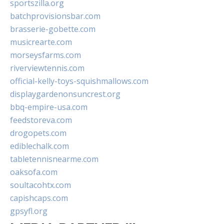
sportszilla.org
batchprovisionsbar.com
brasserie-gobette.com
musicrearte.com
morseysfarms.com
riverviewtennis.com
official-kelly-toys-squishmallows.com
displaygardenonsuncrest.org
bbq-empire-usa.com
feedstoreva.com
drogopets.com
ediblechalk.com
tabletennisnearme.com
oaksofa.com
soultacohtx.com
capishcaps.com
gpsyfl.org