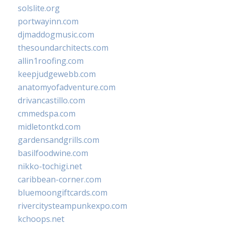
solslite.org
portwayinn.com
djmaddogmusic.com
thesoundarchitects.com
allin1roofing.com
keepjudgewebb.com
anatomyofadventure.com
drivancastillo.com
cmmedspa.com
midletontkd.com
gardensandgrills.com
basilfoodwine.com
nikko-tochigi.net
caribbean-corner.com
bluemoongiftcards.com
rivercitysteampunkexpo.com
kchoops.net