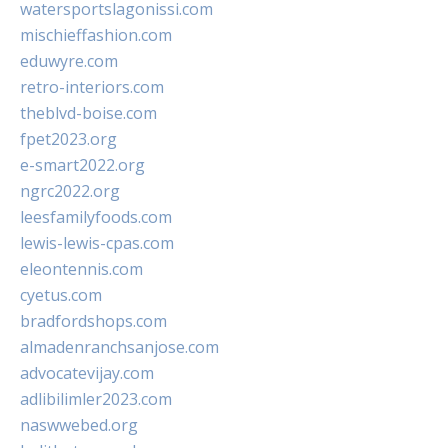
watersportslagonissi.com
mischieffashion.com
eduwyre.com
retro-interiors.com
theblvd-boise.com
fpet2023.org
e-smart2022.org
ngrc2022.org
leesfamilyfoods.com
lewis-lewis-cpas.com
eleontennis.com
cyetus.com
bradfordshops.com
almadenranchsanjose.com
advocatevijay.com
adlibilimler2023.com
naswwebed.org