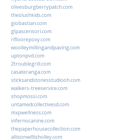
olivesburgberrypatch.com
theslushkids.com
giobastian.com
glpascensori.com
rifloorepoxy.com
woolleymillingandpaving.com
uptonpvd.com
2troublegrill.com
casateranga.com
sticksandstonesstudiooh.com
walkers-treeservice.com
shopmossi.com
untamedcollectivesd.com
mxpwellness.com
infernocanine.com
thepaperhousecollection.com
allisonwillisholley.com