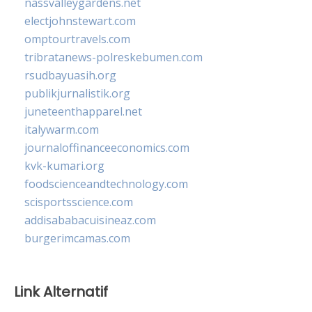
nassvalleygardens.net
electjohnstewart.com
omptourtravels.com
tribratanews-polreskebumen.com
rsudbayuasih.org
publikjurnalistik.org
juneteenthapparel.net
italywarm.com
journaloffinanceeconomics.com
kvk-kumari.org
foodscienceandtechnology.com
scisportsscience.com
addisababacuisineaz.com
burgerimcamas.com
Link Alternatif