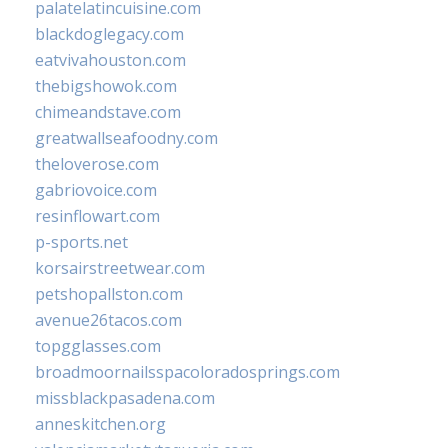
palatelatincuisine.com
blackdoglegacy.com
eatvivahouston.com
thebigshowok.com
chimeandstave.com
greatwallseafoodny.com
theloverose.com
gabriovoice.com
resinflowart.com
p-sports.net
korsairstreetwear.com
petshopallston.com
avenue26tacos.com
topgglasses.com
broadmoornailsspacoloradosprings.com
missblackpasadena.com
anneskitchen.org