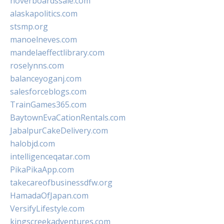
hoverboardssale.com
alaskapolitics.com
stsmp.org
manoelneves.com
mandelaeffectlibrary.com
roselynns.com
balanceyoganj.com
salesforceblogs.com
TrainGames365.com
BaytownEvaCationRentals.com
JabalpurCakeDelivery.com
halobjd.com
intelligenceqatar.com
PikaPikaApp.com
takecareofbusinessdfw.org
HamadaOfJapan.com
VersifyLifestyle.com
kingscreekadventures.com