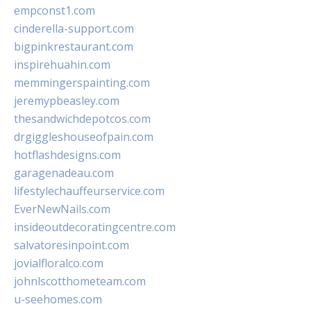
empconst1.com
cinderella-support.com
bigpinkrestaurant.com
inspirehuahin.com
memmingerspainting.com
jeremypbeasley.com
thesandwichdepotcos.com
drgiggleshouseofpain.com
hotflashdesigns.com
garagenadeau.com
lifestylechauffeurservice.com
EverNewNails.com
insideoutdecoratingcentre.com
salvatoresinpoint.com
jovialfloralco.com
johnlscotthometeam.com
u-seehomes.com