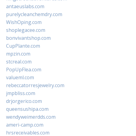
antaeuslabs.com
purelycleanchemdry.com
WishOping.com
shoplegacee.com
bonvivantshop.com
CupPlante.com
mpzin.com
stcreal.com
PopUpFlea.com
valueml.com
rebeccatorresjewelry.com
jmpbliss.com
drjorgerico.com
queensushipa.com
wendyweimerdds.com
ameri-camp.com
hrsreceivables.com