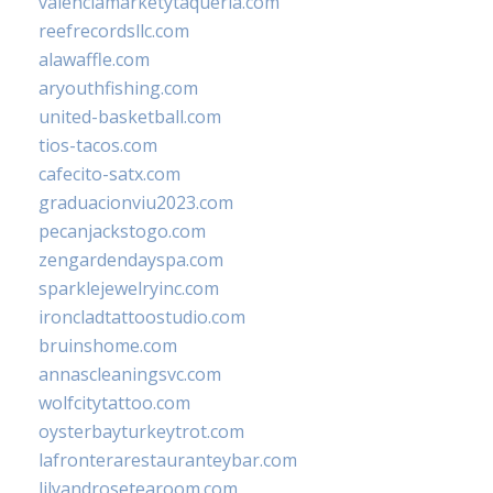
valenciamarketytaqueria.com
reefrecordsllc.com
alawaffle.com
aryouthfishing.com
united-basketball.com
tios-tacos.com
cafecito-satx.com
graduacionviu2023.com
pecanjackstogo.com
zengardendayspa.com
sparklejewelryinc.com
ironcladtattoostudio.com
bruinshome.com
annascleaningsvc.com
wolfcitytattoo.com
oysterbayturkeytrot.com
lafronterarestauranteybar.com
lilyandrosetearoom.com