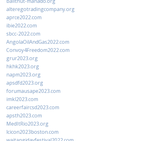
balithut-manado.org
alteregotradingcompany.org
aprce2022.com
ibie2022.com
sbcc-2022.com
AngolaOilAndGas2022.com
Convoy4Freedom2022.com
grur2023.org
hkhk2023.org
napm2023.org
apsdfd2023.org
forumausape2023.com
imkl2023.com
careerfaircsd2023.com
apsth2023.com
MedItRio2023.org
lcicon2023boston.com
waitangidayfestival2022.com