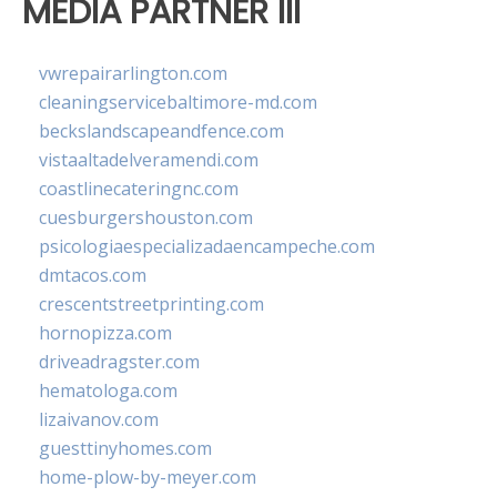
MEDIA PARTNER III
vwrepairarlington.com
cleaningservicebaltimore-md.com
beckslandscapeandfence.com
vistaaltadelveramendi.com
coastlinecateringnc.com
cuesburgershouston.com
psicologiaespecializadaencampeche.com
dmtacos.com
crescentstreetprinting.com
hornopizza.com
driveadragster.com
hematologa.com
lizaivanov.com
guesttinyhomes.com
home-plow-by-meyer.com