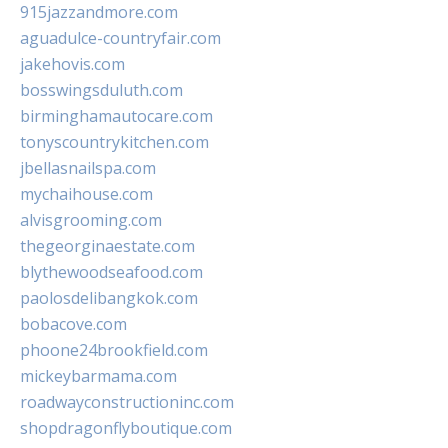
915jazzandmore.com
aguadulce-countryfair.com
jakehovis.com
bosswingsduluth.com
birminghamautocare.com
tonyscountrykitchen.com
jbellasnailspa.com
mychaihouse.com
alvisgrooming.com
thegeorginaestate.com
blythewoodseafood.com
paolosdelibangkok.com
bobacove.com
phoone24brookfield.com
mickeybarmama.com
roadwayconstructioninc.com
shopdragonflyboutique.com