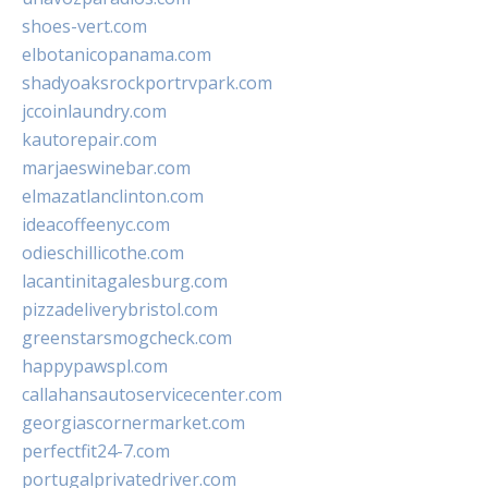
shoes-vert.com
elbotanicopanama.com
shadyoaksrockportrvpark.com
jccoinlaundry.com
kautorepair.com
marjaeswinebar.com
elmazatlanclinton.com
ideacoffeenyc.com
odieschillicothe.com
lacantinitagalesburg.com
pizzadeliverybristol.com
greenstarsmogcheck.com
happypawspl.com
callahansautoservicecenter.com
georgiascornermarket.com
perfectfit24-7.com
portugalprivatedriver.com