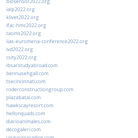
biosensor2022.org
ialp2022.org
klivet2022.org
ifac-hms2022.org
taoms2022.org
iias-euromena-conference2022.org
ivd2022.org
csity2022.org
ibsarstudyabroad.com
bennusehgall.com
tsecincinnati.com
roderconstructiongroup.com
plazabatai.com
hawkscayresort.com
hellonquads.com
diarioanimales.com
decogaleri.com
unavozparadios.com