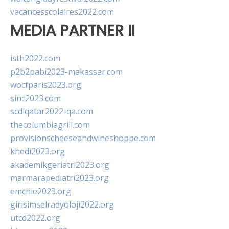
vacancesscolaires2022.com
MEDIA PARTNER II
isth2022.com
p2b2pabi2023-makassar.com
wocfparis2023.org
sinc2023.com
scdlqatar2022-qa.com
thecolumbiagrill.com
provisionscheeseandwineshoppe.com
khedi2023.org
akademikgeriatri2023.org
marmarapediatri2023.org
emchie2023.org
girisimselradyoloji2022.org
utcd2022.org