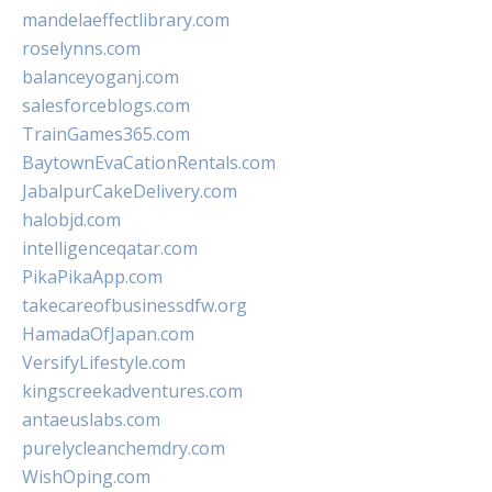
mandelaeffectlibrary.com
roselynns.com
balanceyoganj.com
salesforceblogs.com
TrainGames365.com
BaytownEvaCationRentals.com
JabalpurCakeDelivery.com
halobjd.com
intelligenceqatar.com
PikaPikaApp.com
takecareofbusinessdfw.org
HamadaOfJapan.com
VersifyLifestyle.com
kingscreekadventures.com
antaeuslabs.com
purelycleanchemdry.com
WishOping.com