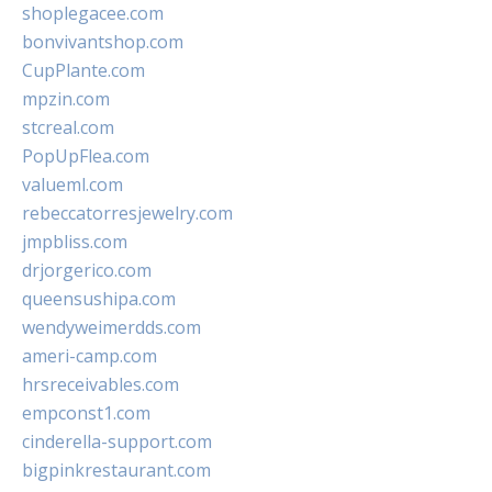
shoplegacee.com
bonvivantshop.com
CupPlante.com
mpzin.com
stcreal.com
PopUpFlea.com
valueml.com
rebeccatorresjewelry.com
jmpbliss.com
drjorgerico.com
queensushipa.com
wendyweimerdds.com
ameri-camp.com
hrsreceivables.com
empconst1.com
cinderella-support.com
bigpinkrestaurant.com