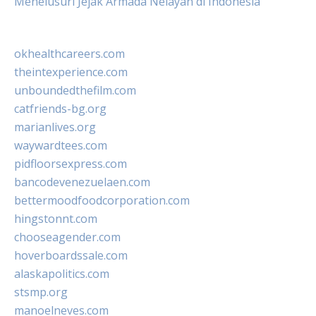
Menelusuri Jejak Armada Nelayan di Indonesia
okhealthcareers.com
theintexperience.com
unboundedthefilm.com
catfriends-bg.org
marianlives.org
waywardtees.com
pidfloorsexpress.com
bancodevenezuelaen.com
bettermoodfoodcorporation.com
hingstonnt.com
chooseagender.com
hoverboardssale.com
alaskapolitics.com
stsmp.org
manoelneves.com