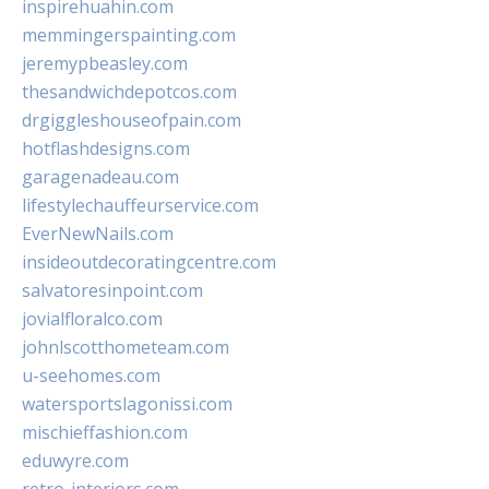
inspirehuahin.com
memmingerspainting.com
jeremypbeasley.com
thesandwichdepotcos.com
drgiggleshouseofpain.com
hotflashdesigns.com
garagenadeau.com
lifestylechauffeurservice.com
EverNewNails.com
insideoutdecoratingcentre.com
salvatoresinpoint.com
jovialfloralco.com
johnlscotthometeam.com
u-seehomes.com
watersportslagonissi.com
mischieffashion.com
eduwyre.com