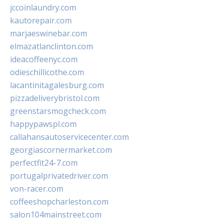
jccoinlaundry.com
kautorepair.com
marjaeswinebar.com
elmazatlanclinton.com
ideacoffeenyc.com
odieschillicothe.com
lacantinitagalesburg.com
pizzadeliverybristol.com
greenstarsmogcheck.com
happypawspl.com
callahansautoservicecenter.com
georgiascornermarket.com
perfectfit24-7.com
portugalprivatedriver.com
von-racer.com
coffeeshopcharleston.com
salon104mainstreet.com