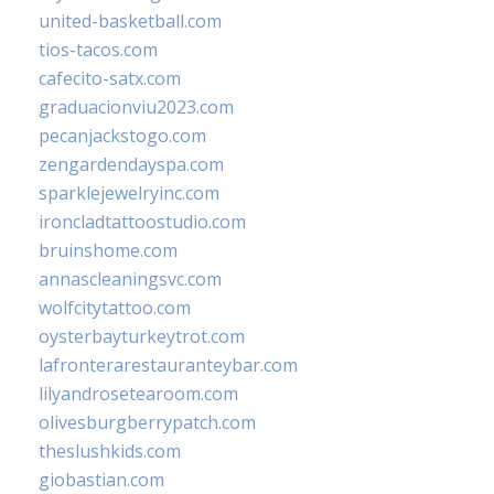
united-basketball.com
tios-tacos.com
cafecito-satx.com
graduacionviu2023.com
pecanjackstogo.com
zengardendayspa.com
sparklejewelryinc.com
ironcladtattoostudio.com
bruinshome.com
annascleaningsvc.com
wolfcitytattoo.com
oysterbayturkeytrot.com
lafronterarestauranteybar.com
lilyandrosetearoom.com
olivesburgberrypatch.com
theslushkids.com
giobastian.com