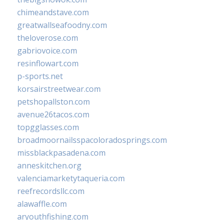
chimeandstave.com
greatwallseafoodny.com
theloverose.com
gabriovoice.com
resinflowart.com
p-sports.net
korsairstreetwear.com
petshopallston.com
avenue26tacos.com
topgglasses.com
broadmoornailsspacoloradosprings.com
missblackpasadena.com
anneskitchen.org
valenciamarketytaqueria.com
reefrecordsllc.com
alawaffle.com
aryouthfishing.com