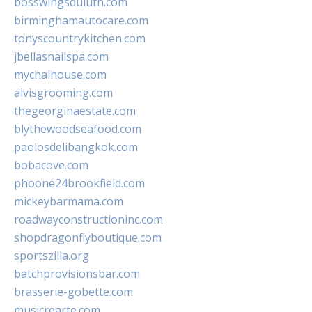
bosswingsduluth.com
birminghamautocare.com
tonyscountrykitchen.com
jbellasnailspa.com
mychaihouse.com
alvisgrooming.com
thegeorginaestate.com
blythewoodseafood.com
paolosdelibangkok.com
bobacove.com
phoone24brookfield.com
mickeybarmama.com
roadwayconstructioninc.com
shopdragonflyboutique.com
sportszilla.org
batchprovisionsbar.com
brasserie-gobette.com
musicrearte.com