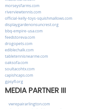
morseysfarms.com
riverviewtennis.com
official-kelly-toys-squishmallows.com
displaygardenonsuncrest.org
bbq-empire-usa.com
feedstoreva.com
drogopets.com
ediblechalk.com
tabletennisnearme.com
oaksofa.com
soultacohtx.com
capishcaps.com
gpsyfl.org
MEDIA PARTNER III
vwrepairarlington.com