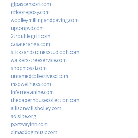
glpascensori.com
rifloorepoxy.com
woolleymillingandpaving.com
uptonpvd.com
2troublegrill.com
casateranga.com
sticksandstonesstudiooh.com
walkers-treeservice.com
shopmossi.com
untamedcollectivesd.com
mxpwellness.com
infernocanine.com
thepaperhousecollection.com
allisonwillisholley.com
solslite.org
portwayinn.com
djmaddogmusic.com