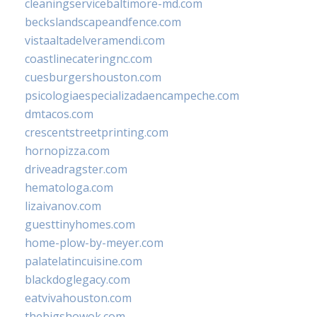
cleaningservicebaltimore-md.com
beckslandscapeandfence.com
vistaaltadelveramendi.com
coastlinecateringnc.com
cuesburgershouston.com
psicologiaespecializadaencampeche.com
dmtacos.com
crescentstreetprinting.com
hornopizza.com
driveadragster.com
hematologa.com
lizaivanov.com
guesttinyhomes.com
home-plow-by-meyer.com
palatelatincuisine.com
blackdoglegacy.com
eatvivahouston.com
thebigshowok.com