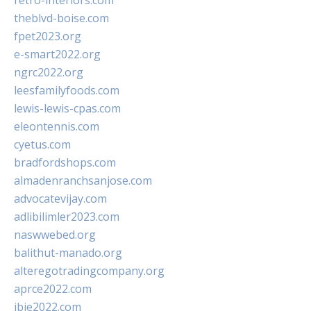
retro-interiors.com
theblvd-boise.com
fpet2023.org
e-smart2022.org
ngrc2022.org
leesfamilyfoods.com
lewis-lewis-cpas.com
eleontennis.com
cyetus.com
bradfordshops.com
almadenranchsanjose.com
advocatevijay.com
adlibilimler2023.com
naswwebed.org
balithut-manado.org
alteregotradingcompany.org
aprce2022.com
ibie2022.com