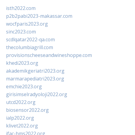
isth2022.com
p2b2pabi2023-makassar.com
wocfparis2023.org
sinc2023.com
scdlqatar2022-qa.com
thecolumbiagrill.com
provisionscheeseandwineshoppe.com
khedi2023.org
akademikgeriatri2023.org
marmarapediatri2023.org
emchie2023.org
girisimselradyoloji2022.org
utcd2022.org
biosensor2022.org
ialp2022.org
klivet2022.org
ifac-hms2022.org