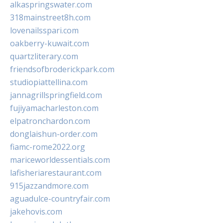
alkaspringswater.com
318mainstreet8h.com
lovenailsspari.com
oakberry-kuwait.com
quartzliterary.com
friendsofbroderickpark.com
studiopiattellina.com
jannagrillspringfield.com
fujiyamacharleston.com
elpatronchardon.com
donglaishun-order.com
fiamc-rome2022.org
mariceworldessentials.com
lafisheriarestaurant.com
915jazzandmore.com
aguadulce-countryfair.com
jakehovis.com