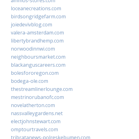
ammos-stores.com
loceanecreations.com
birdsongridgefarm.com
joiedevivblog.com
valera-amsterdam.com
libertybrandhemp.com
norwoodinnwi.com
neighboursmarket.com
blackanguscareers.com
bolesfororegon.com
bodega-ole.com
thestreamlinerlounge.com
mestrinorubanofc.com
novelatherton.com
nassvalleygardens.net
electjohnstewart.com
omptourtravels.com
tribratanews-polreskebumen.com