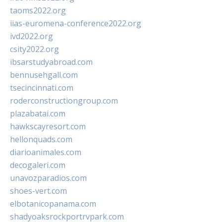
taoms2022.org
iias-euromena-conference2022.org
ivd2022.org
csity2022.org
ibsarstudyabroad.com
bennusehgall.com
tsecincinnati.com
roderconstructiongroup.com
plazabatai.com
hawkscayresort.com
hellonquads.com
diarioanimales.com
decogaleri.com
unavozparadios.com
shoes-vert.com
elbotanicopanama.com
shadyoaksrockportrvpark.com