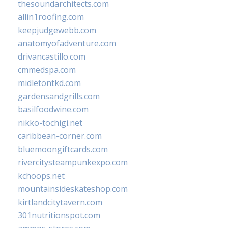
thesoundarchitects.com
allin1roofing.com
keepjudgewebb.com
anatomyofadventure.com
drivancastillo.com
cmmedspa.com
midletontkd.com
gardensandgrills.com
basilfoodwine.com
nikko-tochigi.net
caribbean-corner.com
bluemoongiftcards.com
rivercitysteampunkexpo.com
kchoops.net
mountainsideskateshop.com
kirtlandcitytavern.com
301nutritionspot.com