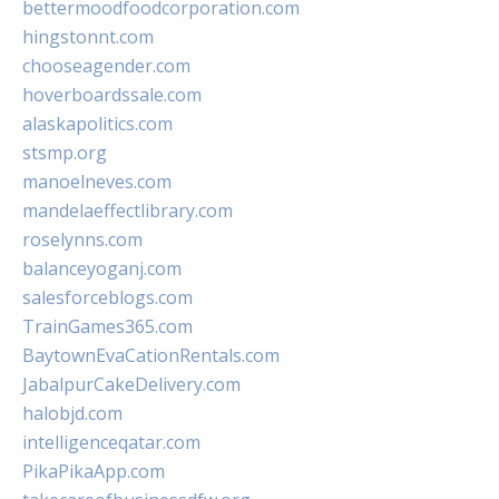
bettermoodfoodcorporation.com
hingstonnt.com
chooseagender.com
hoverboardssale.com
alaskapolitics.com
stsmp.org
manoelneves.com
mandelaeffectlibrary.com
roselynns.com
balanceyoganj.com
salesforceblogs.com
TrainGames365.com
BaytownEvaCationRentals.com
JabalpurCakeDelivery.com
halobjd.com
intelligenceqatar.com
PikaPikaApp.com