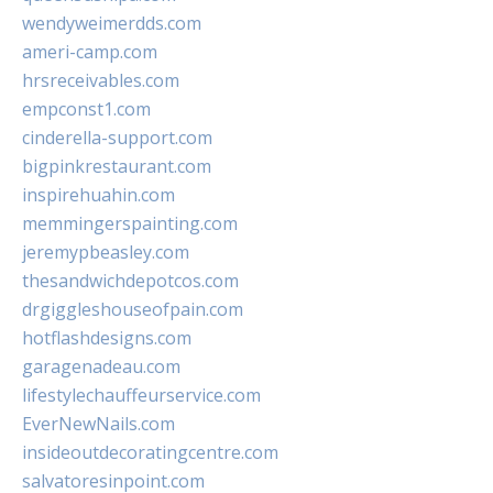
wendyweimerdds.com
ameri-camp.com
hrsreceivables.com
empconst1.com
cinderella-support.com
bigpinkrestaurant.com
inspirehuahin.com
memmingerspainting.com
jeremypbeasley.com
thesandwichdepotcos.com
drgiggleshouseofpain.com
hotflashdesigns.com
garagenadeau.com
lifestylechauffeurservice.com
EverNewNails.com
insideoutdecoratingcentre.com
salvatoresinpoint.com