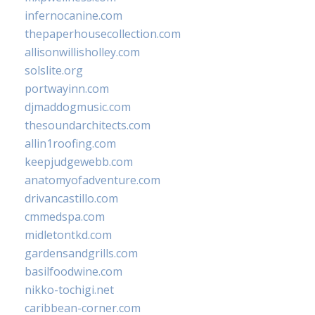
infernocanine.com
thepaperhousecollection.com
allisonwillisholley.com
solslite.org
portwayinn.com
djmaddogmusic.com
thesoundarchitects.com
allin1roofing.com
keepjudgewebb.com
anatomyofadventure.com
drivancastillo.com
cmmedspa.com
midletontkd.com
gardensandgrills.com
basilfoodwine.com
nikko-tochigi.net
caribbean-corner.com