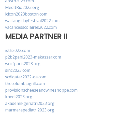
apsth2023.com
MedItRio2023.org
lcicon2023boston.com
waitangidayfestival2022.com
vacancesscolaires2022.com
MEDIA PARTNER II
isth2022.com
p2b2pabi2023-makassar.com
wocfparis2023.org
sinc2023.com
scdlqatar2022-qa.com
thecolumbiagrill.com
provisionscheeseandwineshoppe.com
khedi2023.org
akademikgeriatri2023.org
marmarapediatri2023.org