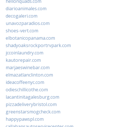
hellonquads.com
diarioanimales.com
decogaleri.com
unavozparadios.com
shoes-vert.com
elbotanicopanama.com
shadyoaksrockportrvpark.com
jccoinlaundry.com
kautorepair.com
marjaeswinebar.com
elmazatlanclinton.com
ideacoffeenyc.com
odieschillicothe.com
lacantinitagalesburg.com
pizzadeliverybristol.com
greenstarsmogcheck.com
happypawspl.com
callahansautoservicecenter.com