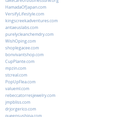
takecareofbusinessdfw.org
HamadaOfJapan.com
VersifyLifestyle.com
kingscreekadventures.com
antaeuslabs.com
purelycleanchemdry.com
WishOping.com
shoplegacee.com
bonvivantshop.com
CupPlante.com
mpzin.com
stcreal.com
PopUpFlea.com
valueml.com
rebeccatorresjewelry.com
jmpbliss.com
drjorgerico.com
queensushipa.com