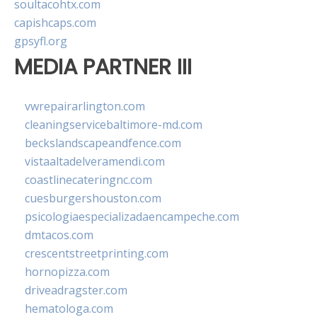
soultacohtx.com
capishcaps.com
gpsyfl.org
MEDIA PARTNER III
vwrepairarlington.com
cleaningservicebaltimore-md.com
beckslandscapeandfence.com
vistaaltadelveramendi.com
coastlinecateringnc.com
cuesburgershouston.com
psicologiaespecializadaencampeche.com
dmtacos.com
crescentstreetprinting.com
hornopizza.com
driveadragster.com
hematologa.com