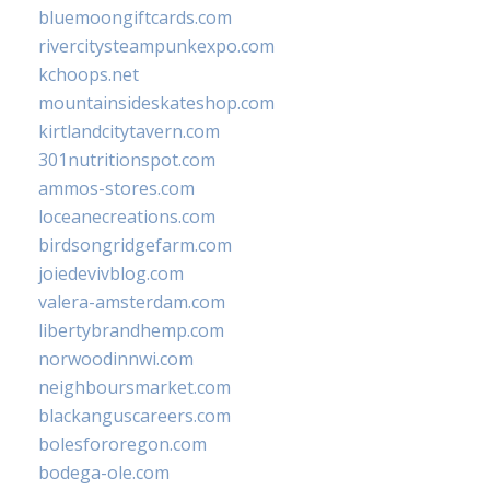
bluemoongiftcards.com
rivercitysteampunkexpo.com
kchoops.net
mountainsideskateshop.com
kirtlandcitytavern.com
301nutritionspot.com
ammos-stores.com
loceanecreations.com
birdsongridgefarm.com
joiedevivblog.com
valera-amsterdam.com
libertybrandhemp.com
norwoodinnwi.com
neighboursmarket.com
blackanguscareers.com
bolesfororegon.com
bodega-ole.com