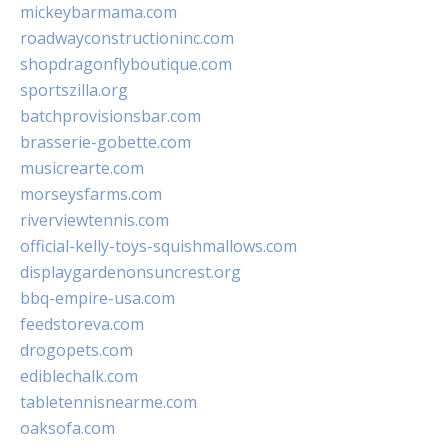
mickeybarmama.com
roadwayconstructioninc.com
shopdragonflyboutique.com
sportszilla.org
batchprovisionsbar.com
brasserie-gobette.com
musicrearte.com
morseysfarms.com
riverviewtennis.com
official-kelly-toys-squishmallows.com
displaygardenonsuncrest.org
bbq-empire-usa.com
feedstoreva.com
drogopets.com
ediblechalk.com
tabletennisnearme.com
oaksofa.com