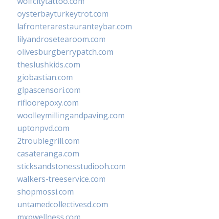
wolfcitytattoo.com
oysterbayturkeytrot.com
lafronterarestauranteybar.com
lilyandrosetearoom.com
olivesburgberrypatch.com
theslushkids.com
giobastian.com
glpascensori.com
rifloorepoxy.com
woolleymillingandpaving.com
uptonpvd.com
2troublegrill.com
casateranga.com
sticksandstonesstudiooh.com
walkers-treeservice.com
shopmossi.com
untamedcollectivesd.com
mxpwellness.com