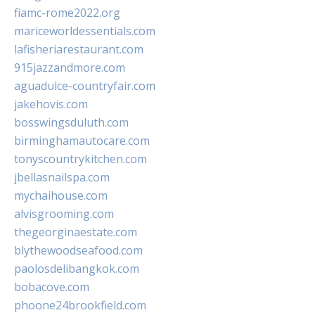
fiamc-rome2022.org
mariceworldessentials.com
lafisheriarestaurant.com
915jazzandmore.com
aguadulce-countryfair.com
jakehovis.com
bosswingsduluth.com
birminghamautocare.com
tonyscountrykitchen.com
jbellasnailspa.com
mychaihouse.com
alvisgrooming.com
thegeorginaestate.com
blythewoodseafood.com
paolosdelibangkok.com
bobacove.com
phoone24brookfield.com