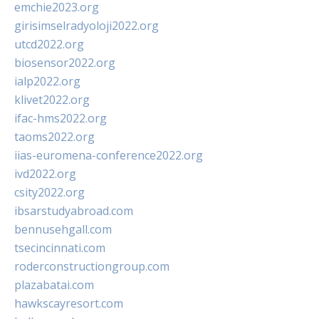
emchie2023.org
girisimselradyoloji2022.org
utcd2022.org
biosensor2022.org
ialp2022.org
klivet2022.org
ifac-hms2022.org
taoms2022.org
iias-euromena-conference2022.org
ivd2022.org
csity2022.org
ibsarstudyabroad.com
bennusehgall.com
tsecincinnati.com
roderconstructiongroup.com
plazabatai.com
hawkscayresort.com