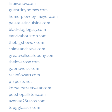
lizaivanov.com
guesttinyhomes.com
home-plow-by-meyer.com
palatelatincuisine.com
blackdoglegacy.com
eatvivahouston.com
thebigshowok.com
chimeandstave.com
greatwallseafoodny.com
theloverose.com
gabriovoice.com
resinflowart.com
p-sports.net
korsairstreetwear.com
petshopallston.com
avenue26tacos.com
topgglasses.com