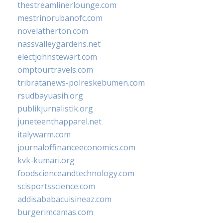
thestreamlinerlounge.com
mestrinorubanofc.com
novelatherton.com
nassvalleygardens.net
electjohnstewart.com
omptourtravels.com
tribratanews-polreskebumen.com
rsudbayuasih.org
publikjurnalistik.org
juneteenthapparel.net
italywarm.com
journaloffinanceeconomics.com
kvk-kumari.org
foodscienceandtechnology.com
scisportsscience.com
addisababacuisineaz.com
burgerimcamas.com