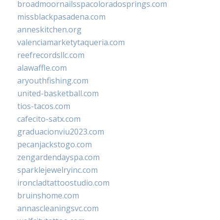
broadmoornailsspacoloradosprings.com
missblackpasadena.com
anneskitchen.org
valenciamarketytaqueria.com
reefrecordsllc.com
alawaffle.com
aryouthfishing.com
united-basketball.com
tios-tacos.com
cafecito-satx.com
graduacionviu2023.com
pecanjackstogo.com
zengardendayspa.com
sparklejewelryinc.com
ironcladtattoostudio.com
bruinshome.com
annascleaningsvc.com