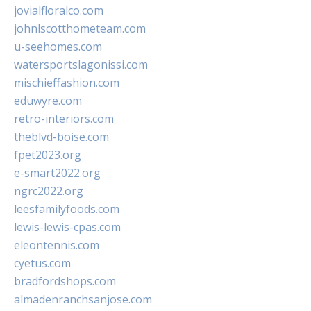
jovialfloralco.com
johnlscotthometeam.com
u-seehomes.com
watersportslagonissi.com
mischieffashion.com
eduwyre.com
retro-interiors.com
theblvd-boise.com
fpet2023.org
e-smart2022.org
ngrc2022.org
leesfamilyfoods.com
lewis-lewis-cpas.com
eleontennis.com
cyetus.com
bradfordshops.com
almadenranchsanjose.com