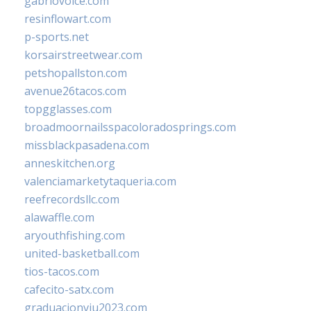
gabriovoice.com
resinflowart.com
p-sports.net
korsairstreetwear.com
petshopallston.com
avenue26tacos.com
topgglasses.com
broadmoornailsspacoloradosprings.com
missblackpasadena.com
anneskitchen.org
valenciamarketytaqueria.com
reefrecordsllc.com
alawaffle.com
aryouthfishing.com
united-basketball.com
tios-tacos.com
cafecito-satx.com
graduacionviu2023.com