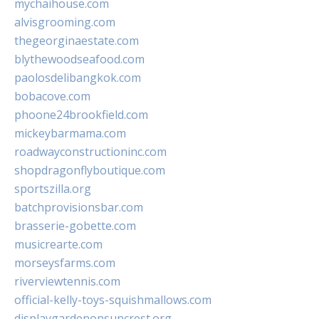
mychaihouse.com
alvisgrooming.com
thegeorginaestate.com
blythewoodseafood.com
paolosdelibangkok.com
bobacove.com
phoone24brookfield.com
mickeybarmama.com
roadwayconstructioninc.com
shopdragonflyboutique.com
sportszilla.org
batchprovisionsbar.com
brasserie-gobette.com
musicrearte.com
morseysfarms.com
riverviewtennis.com
official-kelly-toys-squishmallows.com
displaygardenonsuncrest.org