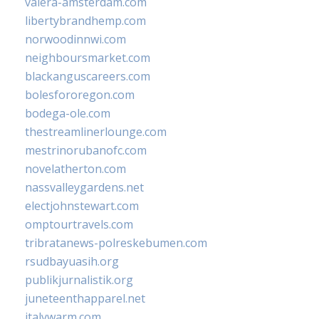
valera-amsterdam.com
libertybrandhemp.com
norwoodinnwi.com
neighboursmarket.com
blackanguscareers.com
bolesfororegon.com
bodega-ole.com
thestreamlinerlounge.com
mestrinorubanofc.com
novelatherton.com
nassvalleygardens.net
electjohnstewart.com
omptourtravels.com
tribratanews-polreskebumen.com
rsudbayuasih.org
publikjurnalistik.org
juneteenthapparel.net
italywarm.com