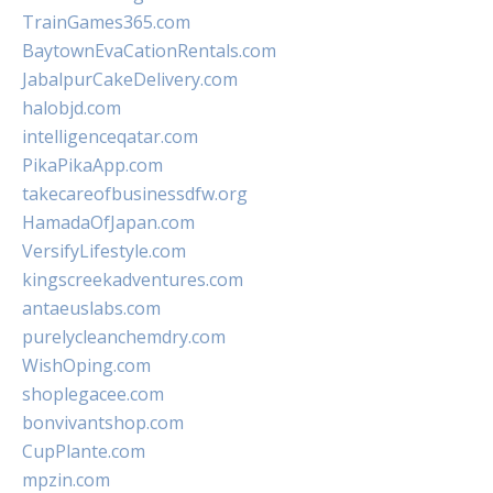
TrainGames365.com
BaytownEvaCationRentals.com
JabalpurCakeDelivery.com
halobjd.com
intelligenceqatar.com
PikaPikaApp.com
takecareofbusinessdfw.org
HamadaOfJapan.com
VersifyLifestyle.com
kingscreekadventures.com
antaeuslabs.com
purelycleanchemdry.com
WishOping.com
shoplegacee.com
bonvivantshop.com
CupPlante.com
mpzin.com