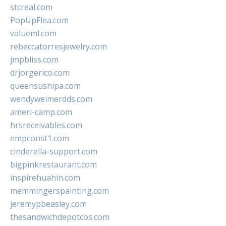
stcreal.com
PopUpFlea.com
valueml.com
rebeccatorresjewelry.com
jmpbliss.com
drjorgerico.com
queensushipa.com
wendyweimerdds.com
ameri-camp.com
hrsreceivables.com
empconst1.com
cinderella-support.com
bigpinkrestaurant.com
inspirehuahin.com
memmingerspainting.com
jeremypbeasley.com
thesandwichdepotcos.com