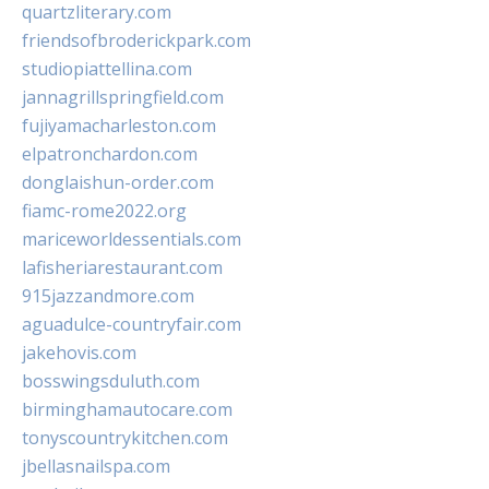
quartzliterary.com
friendsofbroderickpark.com
studiopiattellina.com
jannagrillspringfield.com
fujiyamacharleston.com
elpatronchardon.com
donglaishun-order.com
fiamc-rome2022.org
mariceworldessentials.com
lafisheriarestaurant.com
915jazzandmore.com
aguadulce-countryfair.com
jakehovis.com
bosswingsduluth.com
birminghamautocare.com
tonyscountrykitchen.com
jbellasnailspa.com