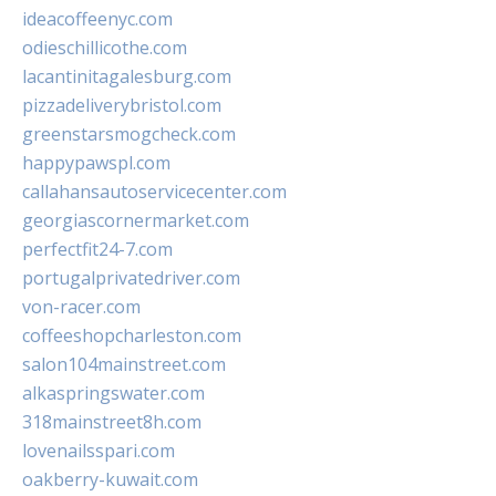
ideacoffeenyc.com
odieschillicothe.com
lacantinitagalesburg.com
pizzadeliverybristol.com
greenstarsmogcheck.com
happypawspl.com
callahansautoservicecenter.com
georgiascornermarket.com
perfectfit24-7.com
portugalprivatedriver.com
von-racer.com
coffeeshopcharleston.com
salon104mainstreet.com
alkaspringswater.com
318mainstreet8h.com
lovenailsspari.com
oakberry-kuwait.com