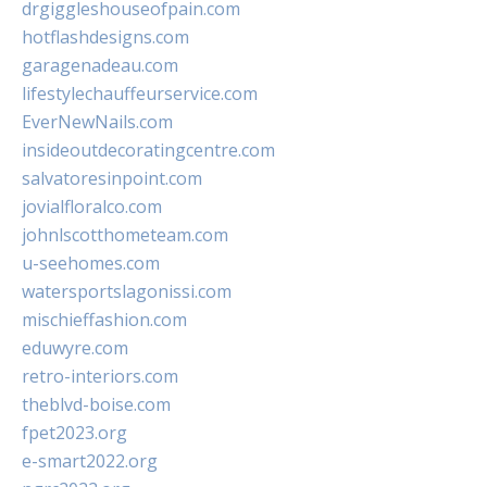
drgiggleshouseofpain.com
hotflashdesigns.com
garagenadeau.com
lifestylechauffeurservice.com
EverNewNails.com
insideoutdecoratingcentre.com
salvatoresinpoint.com
jovialfloralco.com
johnlscotthometeam.com
u-seehomes.com
watersportslagonissi.com
mischieffashion.com
eduwyre.com
retro-interiors.com
theblvd-boise.com
fpet2023.org
e-smart2022.org