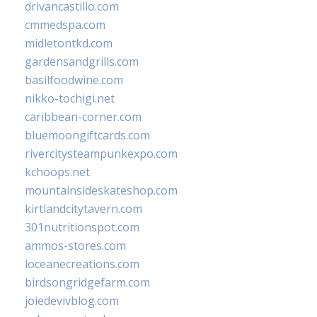
drivancastillo.com
cmmedspa.com
midletontkd.com
gardensandgrills.com
basilfoodwine.com
nikko-tochigi.net
caribbean-corner.com
bluemoongiftcards.com
rivercitysteampunkexpo.com
kchoops.net
mountainsideskateshop.com
kirtlandcitytavern.com
301nutritionspot.com
ammos-stores.com
loceanecreations.com
birdsongridgefarm.com
joiedevivblog.com