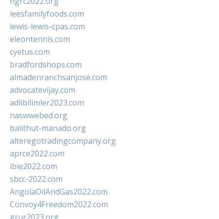
ngrc2022.org
leesfamilyfoods.com
lewis-lewis-cpas.com
eleontennis.com
cyetus.com
bradfordshops.com
almadenranchsanjose.com
advocatevijay.com
adlibilimler2023.com
naswwebed.org
balithut-manado.org
alteregotradingcompany.org
aprce2022.com
ibie2022.com
sbcc-2022.com
AngolaOilAndGas2022.com
Convoy4Freedom2022.com
grur2023.org