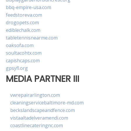
bbq-empire-usa.com
feedstoreva.com
drogopets.com
ediblechalk.com
tabletennisnearme.com
oaksofa.com
soultacohtx.com
capishcaps.com
gpsyfl.org
MEDIA PARTNER III
vwrepairarlington.com
cleaningservicebaltimore-md.com
beckslandscapeandfence.com
vistaaltadelveramendi.com
coastlinecateringnc.com