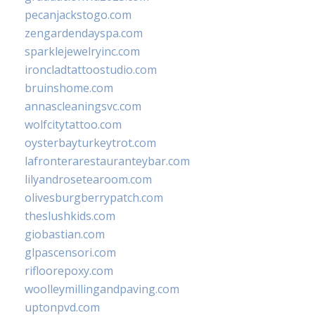
pecanjackstogo.com
zengardendayspa.com
sparklejewelryinc.com
ironcladtattoostudio.com
bruinshome.com
annascleaningsvc.com
wolfcitytattoo.com
oysterbayturkeytrot.com
lafronterarestauranteybar.com
lilyandrosetearoom.com
olivesburgberrypatch.com
theslushkids.com
giobastian.com
glpascensori.com
rifloorepoxy.com
woolleymillingandpaving.com
uptonpvd.com