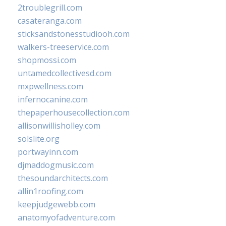
2troublegrill.com
casateranga.com
sticksandstonesstudiooh.com
walkers-treeservice.com
shopmossi.com
untamedcollectivesd.com
mxpwellness.com
infernocanine.com
thepaperhousecollection.com
allisonwillisholley.com
solslite.org
portwayinn.com
djmaddogmusic.com
thesoundarchitects.com
allin1roofing.com
keepjudgewebb.com
anatomyofadventure.com