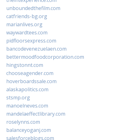
theintexperience.com
unboundedthefilm.com
catfriends-bg.org
marianlives.org
waywardtees.com
pidfloorsexpress.com
bancodevenezuelaen.com
bettermoodfoodcorporation.com
hingstonnt.com
chooseagender.com
hoverboardssale.com
alaskapolitics.com
stsmp.org
manoelneves.com
mandelaeffectlibrary.com
roselynns.com
balanceyoganj.com
salesforceblogs.com