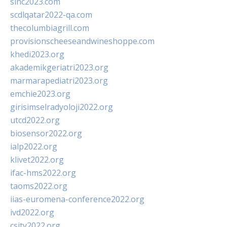
sinc2023.com
scdlqatar2022-qa.com
thecolumbiagrill.com
provisionscheeseandwineshoppe.com
khedi2023.org
akademikgeriatri2023.org
marmarapediatri2023.org
emchie2023.org
girisimselradyoloji2022.org
utcd2022.org
biosensor2022.org
ialp2022.org
klivet2022.org
ifac-hms2022.org
taoms2022.org
iias-euromena-conference2022.org
ivd2022.org
csity2022.org