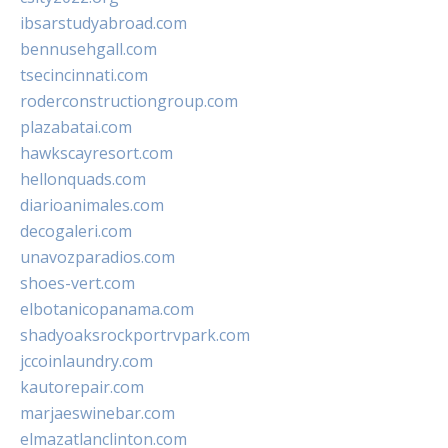
ibsarstudyabroad.com
bennusehgall.com
tsecincinnati.com
roderconstructiongroup.com
plazabatai.com
hawkscayresort.com
hellonquads.com
diarioanimales.com
decogaleri.com
unavozparadios.com
shoes-vert.com
elbotanicopanama.com
shadyoaksrockportrvpark.com
jccoinlaundry.com
kautorepair.com
marjaeswinebar.com
elmazatlanclinton.com