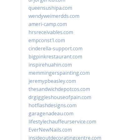
queensushipa.com
wendyweimerdds.com
ameri-camp.com
hrsreceivables.com
empconst1.com
cinderella-support.com
bigpinkrestaurant.com
inspirehuahin.com
memmingerspainting.com
jeremypbeasley.com
thesandwichdepotcos.com
drgiggleshouseofpain.com
hotflashdesigns.com
garagenadeau.com
lifestylechauffeurservice.com
EverNewNails.com
insideoutdecoratingcentre.com