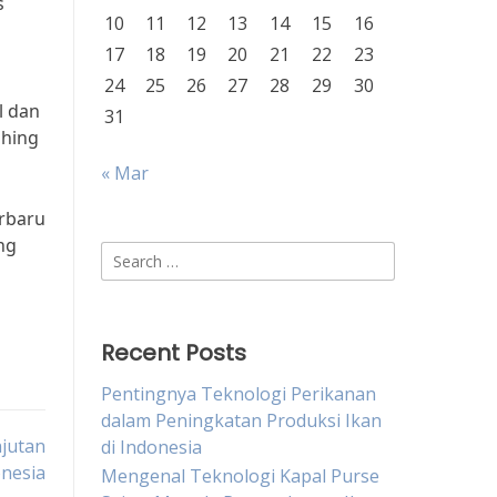
s
10
11
12
13
14
15
16
17
18
19
20
21
22
23
24
25
26
27
28
29
30
l dan
31
shing
« Mar
erbaru
ng
Search
for:
Recent Posts
Pentingnya Teknologi Perikanan
dalam Peningkatan Produksi Ikan
jutan
di Indonesia
onesia
Mengenal Teknologi Kapal Purse