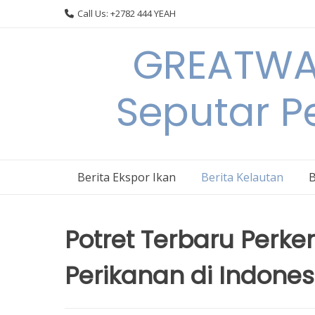
Skip
Call Us: +2782 444 YEAH
to
content
GREATWAL
Seputar Pe
Berita Ekspor Ikan
Berita Kelautan
B
Potret Terbaru Per
Perikanan di Indones