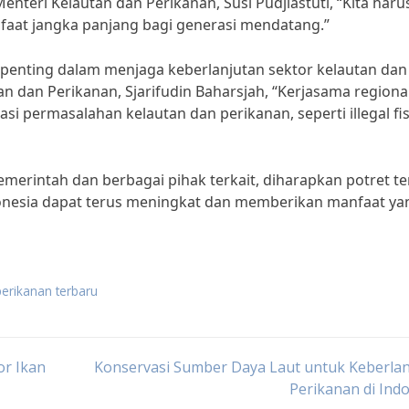
teri Kelautan dan Perikanan, Susi Pudjiastuti, “Kita haru
faat jangka panjang bagi generasi mendatang.”
t penting dalam menjaga keberlanjutan sektor kelautan dan
n dan Perikanan, Sjarifudin Baharsjah, “Kerjasama regiona
si permasalahan kelautan dan perikanan, seperti illegal fi
merintah dan berbagai pihak terkait, diharapkan potret t
onesia dapat terus meningkat dan memberikan manfaat ya
perikanan terbaru
or Ikan
Konservasi Sumber Daya Laut untuk Keberlan
Perikanan di Ind