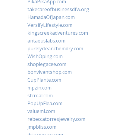
PikaPikaApp.com
takecareofbusinessdfw.org
HamadaOfJapan.com
VersifyLifestyle.com
kingscreekadventures.com
antaeuslabs.com
purelycleanchemdry.com
WishOping.com
shoplegacee.com
bonvivantshop.com
CupPlante.com
mpzin.com
stcreal.com
PopUpFlea.com
valueml.com
rebeccatorresjewelry.com
jmpbliss.com
drjorgerico.com