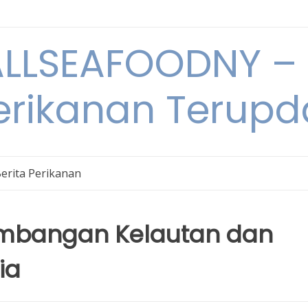
LSEAFOODNY – 
rikanan Terupda
erita Perikanan
kembangan Kelautan dan
ia