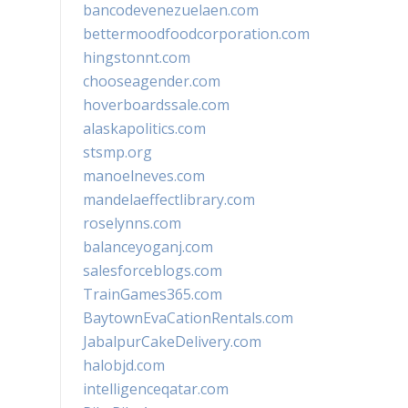
bancodevenezuelaen.com
bettermoodfoodcorporation.com
hingstonnt.com
chooseagender.com
hoverboardssale.com
alaskapolitics.com
stsmp.org
manoelneves.com
mandelaeffectlibrary.com
roselynns.com
balanceyoganj.com
salesforceblogs.com
TrainGames365.com
BaytownEvaCationRentals.com
JabalpurCakeDelivery.com
halobjd.com
intelligenceqatar.com