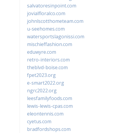
salvatoresinpoint.com
jovialfloralco.com
johnlscotthometeam.com
u-seehomes.com
watersportslagonissi.com
mischieffashion.com
eduwyre.com
retro-interiors.com
theblvd-boise.com
fpet2023.org
e-smart2022.org
ngrc2022.org
leesfamilyfoods.com
lewis-lewis-cpas.com
eleontennis.com
cyetus.com
bradfordshops.com