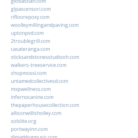
giobastian.com
glpascensori.com
rifloorepoxy.com
woolleymillingandpaving.com
uptonpvd.com
2troublegrill.com
casateranga.com
sticksandstonesstudiooh.com
walkers-treeservice.com
shopmossi.com
untamedcollectivesd.com
mxpwellness.com
infernocanine.com
thepaperhousecollection.com
allisonwillisholley.com
solslite.org
portwayinn.com
djmaddogmusic.com