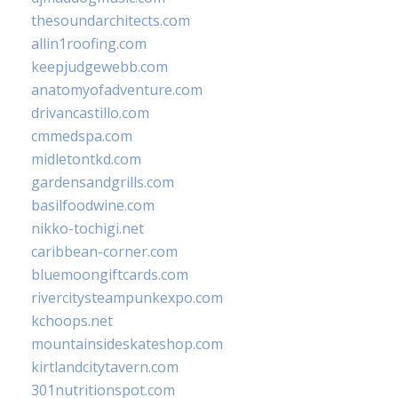
thesoundarchitects.com
allin1roofing.com
keepjudgewebb.com
anatomyofadventure.com
drivancastillo.com
cmmedspa.com
midletontkd.com
gardensandgrills.com
basilfoodwine.com
nikko-tochigi.net
caribbean-corner.com
bluemoongiftcards.com
rivercitysteampunkexpo.com
kchoops.net
mountainsideskateshop.com
kirtlandcitytavern.com
301nutritionspot.com