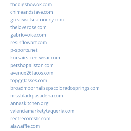
thebigshowok.com
chimeandstave.com
greatwallseafoodny.com
theloverose.com
gabriovoice.com
resinflowart.com
p-sports.net
korsairstreetwear.com
petshopallston.com
avenue26tacos.com
topgglasses.com
broadmoornailsspacoloradosprings.com
missblackpasadena.com
anneskitchen.org
valenciamarketytaqueria.com
reefrecordsllc.com
alawaffle.com