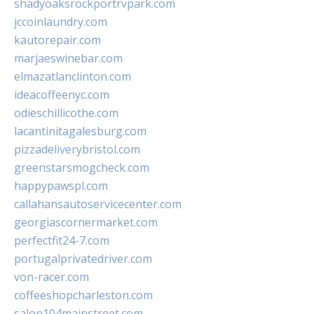
shadyoaksrockportrvpark.com
jccoinlaundry.com
kautorepair.com
marjaeswinebar.com
elmazatlanclinton.com
ideacoffeenyc.com
odieschillicothe.com
lacantinitagalesburg.com
pizzadeliverybristol.com
greenstarsmogcheck.com
happypawspl.com
callahansautoservicecenter.com
georgiascornermarket.com
perfectfit24-7.com
portugalprivatedriver.com
von-racer.com
coffeeshopcharleston.com
salon104mainstreet.com