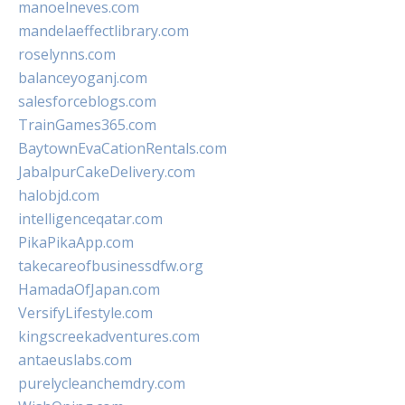
manoelneves.com
mandelaeffectlibrary.com
roselynns.com
balanceyoganj.com
salesforceblogs.com
TrainGames365.com
BaytownEvaCationRentals.com
JabalpurCakeDelivery.com
halobjd.com
intelligenceqatar.com
PikaPikaApp.com
takecareofbusinessdfw.org
HamadaOfJapan.com
VersifyLifestyle.com
kingscreekadventures.com
antaeuslabs.com
purelycleanchemdry.com