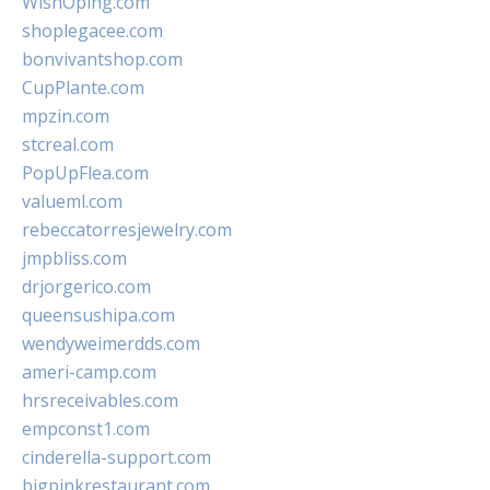
WishOping.com
shoplegacee.com
bonvivantshop.com
CupPlante.com
mpzin.com
stcreal.com
PopUpFlea.com
valueml.com
rebeccatorresjewelry.com
jmpbliss.com
drjorgerico.com
queensushipa.com
wendyweimerdds.com
ameri-camp.com
hrsreceivables.com
empconst1.com
cinderella-support.com
bigpinkrestaurant.com