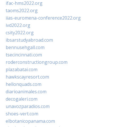
ifac-hms2022.org
taoms2022.org
iias-euromena-conference2022.org
ivd2022.org
csity2022.org
ibsarstudyabroad.com
bennusehgall.com
tsecincinnati.com
roderconstructiongroup.com
plazabatai.com
hawkscayresort.com
hellonquads.com
diarioanimales.com
decogaleri.com
unavozparadios.com
shoes-vert.com
elbotanicopanama.com