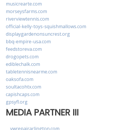
musicrearte.com
morseysfarms.com
riverviewtennis.com
official-kelly-toys-squishmallows.com
displaygardenonsuncrest.org
bbq-empire-usa.com
feedstoreva.com
drogopets.com
ediblechalk.com
tabletennisnearme.com
oaksofa.com
soultacohtx.com
capishcaps.com
gpsyfl.org
MEDIA PARTNER III
vwrepairarlington.com