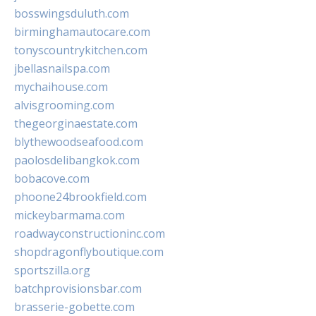
bosswingsduluth.com
birminghamautocare.com
tonyscountrykitchen.com
jbellasnailspa.com
mychaihouse.com
alvisgrooming.com
thegeorginaestate.com
blythewoodseafood.com
paolosdelibangkok.com
bobacove.com
phoone24brookfield.com
mickeybarmama.com
roadwayconstructioninc.com
shopdragonflyboutique.com
sportszilla.org
batchprovisionsbar.com
brasserie-gobette.com