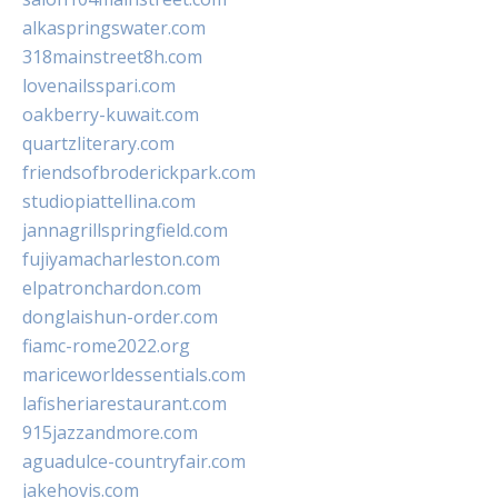
alkaspringswater.com
318mainstreet8h.com
lovenailsspari.com
oakberry-kuwait.com
quartzliterary.com
friendsofbroderickpark.com
studiopiattellina.com
jannagrillspringfield.com
fujiyamacharleston.com
elpatronchardon.com
donglaishun-order.com
fiamc-rome2022.org
mariceworldessentials.com
lafisheriarestaurant.com
915jazzandmore.com
aguadulce-countryfair.com
jakehovis.com