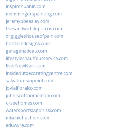
inspirehuahin.com
memmingerspainting.com
jeremypbeasley.com
thesandwichdepotcos.com
drgiggleshouseofpain.com
hotflashdesigns.com
garagenadeau.com
lifestylechauffeurservice.com
EverNewNails.com
insideoutdecoratingcentre.com
salvatoresinpoint.com
jovialfloralco.com
johnlscotthometeam.com
u-seehomes.com
watersportslagonissi.com
mischieffashion.com
eduwyre.com