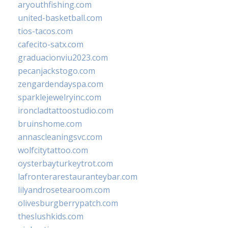
aryouthfishing.com
united-basketball.com
tios-tacos.com
cafecito-satx.com
graduacionviu2023.com
pecanjackstogo.com
zengardendayspa.com
sparklejewelryinc.com
ironcladtattoostudio.com
bruinshome.com
annascleaningsvc.com
wolfcitytattoo.com
oysterbayturkeytrot.com
lafronterarestauranteybar.com
lilyandrosetearoom.com
olivesburgberrypatch.com
theslushkids.com