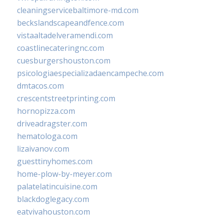
cleaningservicebaltimore-md.com
beckslandscapeandfence.com
vistaaltadelveramendi.com
coastlinecateringnc.com
cuesburgershouston.com
psicologiaespecializadaencampeche.com
dmtacos.com
crescentstreetprinting.com
hornopizza.com
driveadragster.com
hematologa.com
lizaivanov.com
guesttinyhomes.com
home-plow-by-meyer.com
palatelatincuisine.com
blackdoglegacy.com
eatvivahouston.com