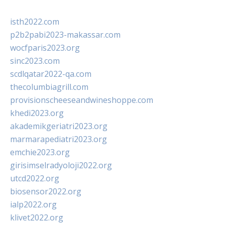
isth2022.com
p2b2pabi2023-makassar.com
wocfparis2023.org
sinc2023.com
scdlqatar2022-qa.com
thecolumbiagrill.com
provisionscheeseandwineshoppe.com
khedi2023.org
akademikgeriatri2023.org
marmarapediatri2023.org
emchie2023.org
girisimselradyoloji2022.org
utcd2022.org
biosensor2022.org
ialp2022.org
klivet2022.org