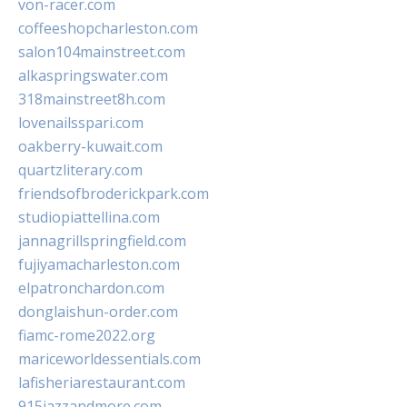
von-racer.com
coffeeshopcharleston.com
salon104mainstreet.com
alkaspringswater.com
318mainstreet8h.com
lovenailsspari.com
oakberry-kuwait.com
quartzliterary.com
friendsofbroderickpark.com
studiopiattellina.com
jannagrillspringfield.com
fujiyamacharleston.com
elpatronchardon.com
donglaishun-order.com
fiamc-rome2022.org
mariceworldessentials.com
lafisheriarestaurant.com
915jazzandmore.com