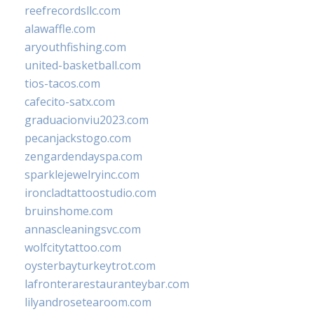
reefrecordsllc.com
alawaffle.com
aryouthfishing.com
united-basketball.com
tios-tacos.com
cafecito-satx.com
graduacionviu2023.com
pecanjackstogo.com
zengardendayspa.com
sparklejewelryinc.com
ironcladtattoostudio.com
bruinshome.com
annascleaningsvc.com
wolfcitytattoo.com
oysterbayturkeytrot.com
lafronterarestauranteybar.com
lilyandrosetearoom.com