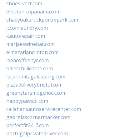
shoes-vert.com
elbotanicopanama.com
shadyoaksrockportrvpark.com
jccoinlaundry.com
kautorepair.com
marjaeswinebar.com
elmazatlanclinton.com
ideacoffeenyc.com
odieschillicothe.com
lacantinitagalesburg.com
pizzadeliverybristol.com
greenstarsmogcheck.com
happypawspl.com
callahansautoservicecenter.com
georgiascornermarket.com
perfectfit24-7.com
portugalprivatedriver.com