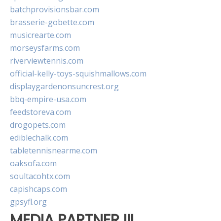
batchprovisionsbar.com
brasserie-gobette.com
musicrearte.com
morseysfarms.com
riverviewtennis.com
official-kelly-toys-squishmallows.com
displaygardenonsuncrest.org
bbq-empire-usa.com
feedstoreva.com
drogopets.com
ediblechalk.com
tabletennisnearme.com
oaksofa.com
soultacohtx.com
capishcaps.com
gpsyfl.org
MEDIA PARTNER III