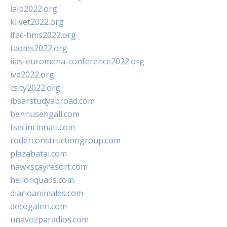
ialp2022.org
klivet2022.org
ifac-hms2022.org
taoms2022.org
iias-euromena-conference2022.org
ivd2022.org
csity2022.org
ibsarstudyabroad.com
bennusehgall.com
tsecincinnati.com
roderconstructiongroup.com
plazabatai.com
hawkscayresort.com
hellonquads.com
diarioanimales.com
decogaleri.com
unavozparadios.com