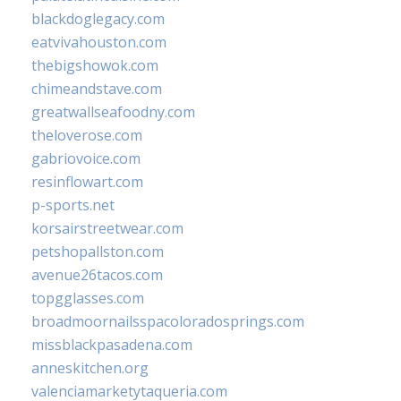
blackdoglegacy.com
eatvivahouston.com
thebigshowok.com
chimeandstave.com
greatwallseafoodny.com
theloverose.com
gabriovoice.com
resinflowart.com
p-sports.net
korsairstreetwear.com
petshopallston.com
avenue26tacos.com
topgglasses.com
broadmoornailsspacoloradosprings.com
missblackpasadena.com
anneskitchen.org
valenciamarketytaqueria.com