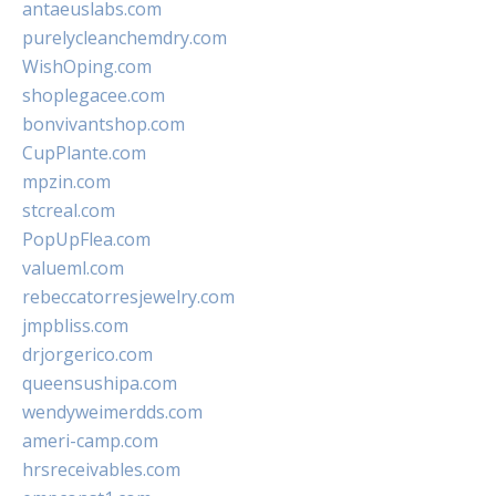
antaeuslabs.com
purelycleanchemdry.com
WishOping.com
shoplegacee.com
bonvivantshop.com
CupPlante.com
mpzin.com
stcreal.com
PopUpFlea.com
valueml.com
rebeccatorresjewelry.com
jmpbliss.com
drjorgerico.com
queensushipa.com
wendyweimerdds.com
ameri-camp.com
hrsreceivables.com