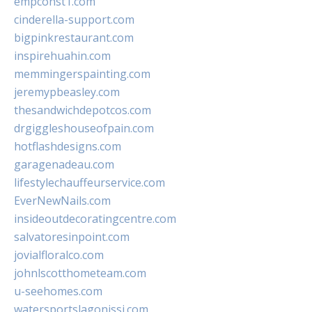
empconst1.com
cinderella-support.com
bigpinkrestaurant.com
inspirehuahin.com
memmingerspainting.com
jeremypbeasley.com
thesandwichdepotcos.com
drgiggleshouseofpain.com
hotflashdesigns.com
garagenadeau.com
lifestylechauffeurservice.com
EverNewNails.com
insideoutdecoratingcentre.com
salvatoresinpoint.com
jovialfloralco.com
johnlscotthometeam.com
u-seehomes.com
watersportslagonissi.com