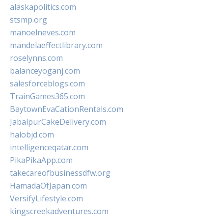
alaskapolitics.com
stsmp.org
manoelneves.com
mandelaeffectlibrary.com
roselynns.com
balanceyoganj.com
salesforceblogs.com
TrainGames365.com
BaytownEvaCationRentals.com
JabalpurCakeDelivery.com
halobjd.com
intelligenceqatar.com
PikaPikaApp.com
takecareofbusinessdfw.org
HamadaOfJapan.com
VersifyLifestyle.com
kingscreekadventures.com