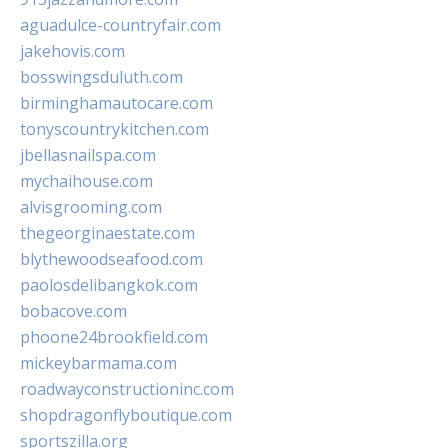
aguadulce-countryfair.com
jakehovis.com
bosswingsduluth.com
birminghamautocare.com
tonyscountrykitchen.com
jbellasnailspa.com
mychaihouse.com
alvisgrooming.com
thegeorginaestate.com
blythewoodseafood.com
paolosdelibangkok.com
bobacove.com
phoone24brookfield.com
mickeybarmama.com
roadwayconstructioninc.com
shopdragonflyboutique.com
sportszilla.org