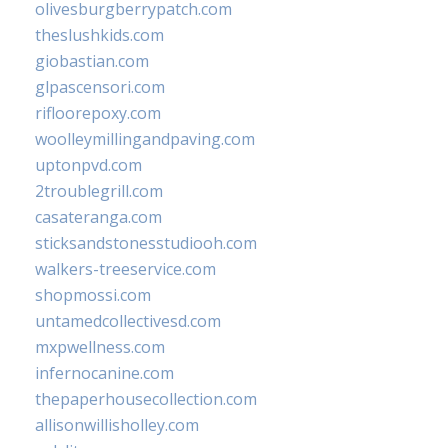
olivesburgberrypatch.com
theslushkids.com
giobastian.com
glpascensori.com
rifloorepoxy.com
woolleymillingandpaving.com
uptonpvd.com
2troublegrill.com
casateranga.com
sticksandstonesstudiooh.com
walkers-treeservice.com
shopmossi.com
untamedcollectivesd.com
mxpwellness.com
infernocanine.com
thepaperhousecollection.com
allisonwillisholley.com