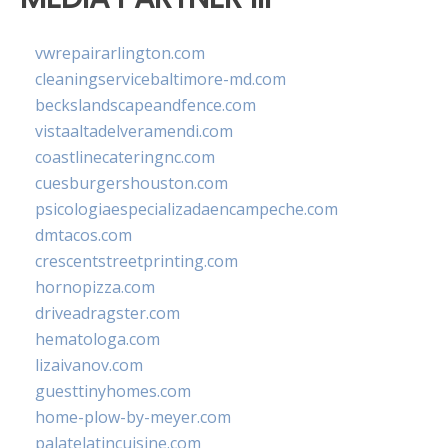
vwrepairarlington.com
cleaningservicebaltimore-md.com
beckslandscapeandfence.com
vistaaltadelveramendi.com
coastlinecateringnc.com
cuesburgershouston.com
psicologiaespecializadaencampeche.com
dmtacos.com
crescentstreetprinting.com
hornopizza.com
driveadragster.com
hematologa.com
lizaivanov.com
guesttinyhomes.com
home-plow-by-meyer.com
palatelatincuisine.com