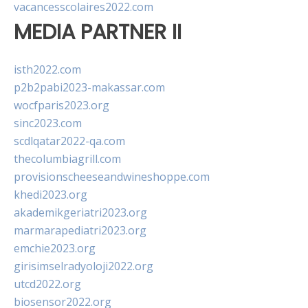
vacancesscolaires2022.com
MEDIA PARTNER II
isth2022.com
p2b2pabi2023-makassar.com
wocfparis2023.org
sinc2023.com
scdlqatar2022-qa.com
thecolumbiagrill.com
provisionscheeseandwineshoppe.com
khedi2023.org
akademikgeriatri2023.org
marmarapediatri2023.org
emchie2023.org
girisimselradyoloji2022.org
utcd2022.org
biosensor2022.org