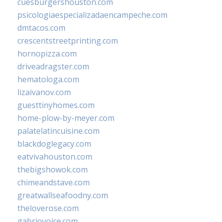
cuesburgershouston.com
psicologiaespecializadaencampeche.com
dmtacos.com
crescentstreetprinting.com
hornopizza.com
driveadragster.com
hematologa.com
lizaivanov.com
guesttinyhomes.com
home-plow-by-meyer.com
palatelatincuisine.com
blackdoglegacy.com
eatvivahouston.com
thebigshowok.com
chimeandstave.com
greatwallseafoodny.com
theloverose.com
gabriovoice.com