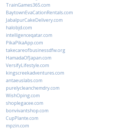
TrainGames365.com
BaytownEvaCationRentals.com
JabalpurCakeDelivery.com
halobjd.com
intelligenceqatar.com
PikaPikaApp.com
takecareofbusinessdfw.org
HamadaOfJapan.com
VersifyLifestyle.com
kingscreekadventures.com
antaeuslabs.com
purelycleanchemdry.com
WishOping.com
shoplegacee.com
bonvivantshop.com
CupPlante.com
mpzin.com