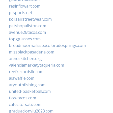
resinflowart.com
p-sports.net
korsairstreetwear.com
petshopallston.com
avenue26tacos.com
topgglasses.com
broadmoornailsspacoloradosprings.com
missblackpasadena.com
anneskitchen.org
valenciamarketytaqueria.com
reefrecordsllc.com
alawaffle.com
aryouthfishing.com
united-basketball.com
tios-tacos.com
cafecito-satx.com
graduacionviu2023.com