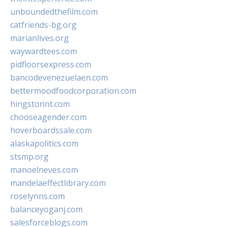
unboundedthefilm.com
catfriends-bg.org
marianlives.org
waywardtees.com
pidfloorsexpress.com
bancodevenezuelaen.com
bettermoodfoodcorporation.com
hingstonnt.com
chooseagender.com
hoverboardssale.com
alaskapolitics.com
stsmp.org
manoelneves.com
mandelaeffectlibrary.com
roselynns.com
balanceyoganj.com
salesforceblogs.com