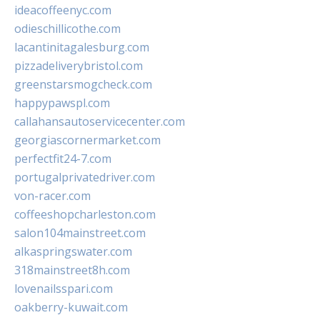
ideacoffeenyc.com
odieschillicothe.com
lacantinitagalesburg.com
pizzadeliverybristol.com
greenstarsmogcheck.com
happypawspl.com
callahansautoservicecenter.com
georgiascornermarket.com
perfectfit24-7.com
portugalprivatedriver.com
von-racer.com
coffeeshopcharleston.com
salon104mainstreet.com
alkaspringswater.com
318mainstreet8h.com
lovenailsspari.com
oakberry-kuwait.com