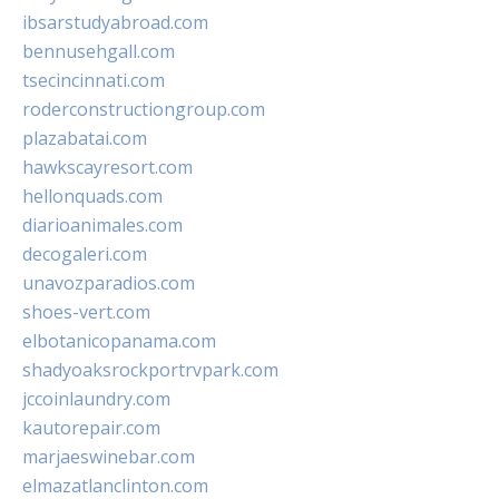
ibsarstudyabroad.com
bennusehgall.com
tsecincinnati.com
roderconstructiongroup.com
plazabatai.com
hawkscayresort.com
hellonquads.com
diarioanimales.com
decogaleri.com
unavozparadios.com
shoes-vert.com
elbotanicopanama.com
shadyoaksrockportrvpark.com
jccoinlaundry.com
kautorepair.com
marjaeswinebar.com
elmazatlanclinton.com