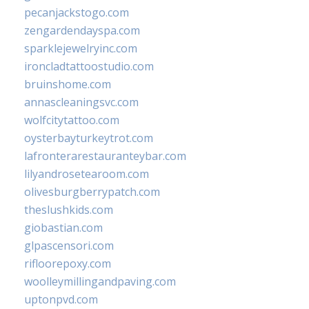
pecanjackstogo.com
zengardendayspa.com
sparklejewelryinc.com
ironcladtattoostudio.com
bruinshome.com
annascleaningsvc.com
wolfcitytattoo.com
oysterbayturkeytrot.com
lafronterarestauranteybar.com
lilyandrosetearoom.com
olivesburgberrypatch.com
theslushkids.com
giobastian.com
glpascensori.com
rifloorepoxy.com
woolleymillingandpaving.com
uptonpvd.com