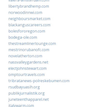
libertybrandhemp.com
norwoodinnwi.com
neighboursmarket.com
blackanguscareers.com
bolesfororegon.com
bodega-ole.com
thestreamlinerlounge.com
mestrinorubanofc.com
novelatherton.com
nassvalleygardens.net
electjohnstewart.com
omptourtravels.com
tribratanews-polreskebumen.com
rsudbayuasih.org
publikjurnalistik.org
juneteenthapparel.net
italywarm.com