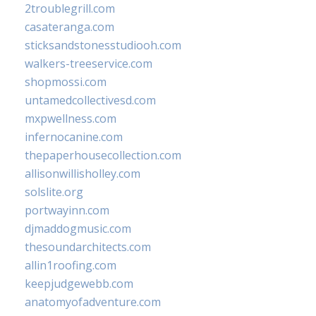
2troublegrill.com
casateranga.com
sticksandstonesstudiooh.com
walkers-treeservice.com
shopmossi.com
untamedcollectivesd.com
mxpwellness.com
infernocanine.com
thepaperhousecollection.com
allisonwillisholley.com
solslite.org
portwayinn.com
djmaddogmusic.com
thesoundarchitects.com
allin1roofing.com
keepjudgewebb.com
anatomyofadventure.com