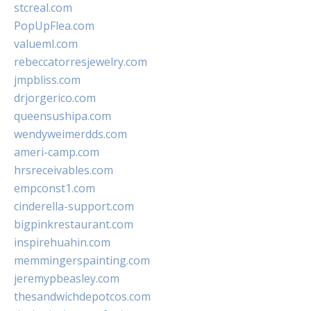
stcreal.com
PopUpFlea.com
valueml.com
rebeccatorresjewelry.com
jmpbliss.com
drjorgerico.com
queensushipa.com
wendyweimerdds.com
ameri-camp.com
hrsreceivables.com
empconst1.com
cinderella-support.com
bigpinkrestaurant.com
inspirehuahin.com
memmingerspainting.com
jeremypbeasley.com
thesandwichdepotcos.com