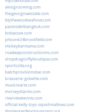
mychaihouse.com
alvisgrooming.com
thegeorginaestate.com
blythewoodseafood.com
paolosdelibangkok.com
bobacove.com
phoone24brookfield.com
mickeybarmama.com
roadwayconstructioninc.com
shopdragonflyboutique.com
sportszilla.org
batchprovisionsbar.com
brasserie-gobette.com
musicrearte.com
morseysfarms.com
riverviewtennis.com
official-kelly-toys-squishmallows.com
displaygardenonsuncrest.org