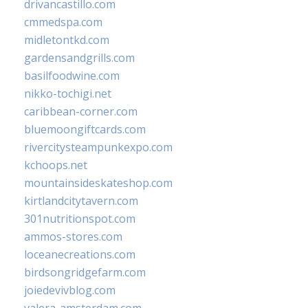
drivancastillo.com
cmmedspa.com
midletontkd.com
gardensandgrills.com
basilfoodwine.com
nikko-tochigi.net
caribbean-corner.com
bluemoongiftcards.com
rivercitysteampunkexpo.com
kchoops.net
mountainsideskateshop.com
kirtlandcitytavern.com
301nutritionspot.com
ammos-stores.com
loceanecreations.com
birdsongridgefarm.com
joiedevivblog.com
valera-amsterdam.com