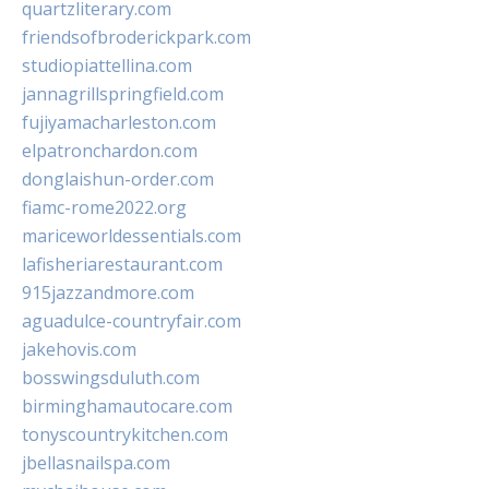
quartzliterary.com
friendsofbroderickpark.com
studiopiattellina.com
jannagrillspringfield.com
fujiyamacharleston.com
elpatronchardon.com
donglaishun-order.com
fiamc-rome2022.org
mariceworldessentials.com
lafisheriarestaurant.com
915jazzandmore.com
aguadulce-countryfair.com
jakehovis.com
bosswingsduluth.com
birminghamautocare.com
tonyscountrykitchen.com
jbellasnailspa.com