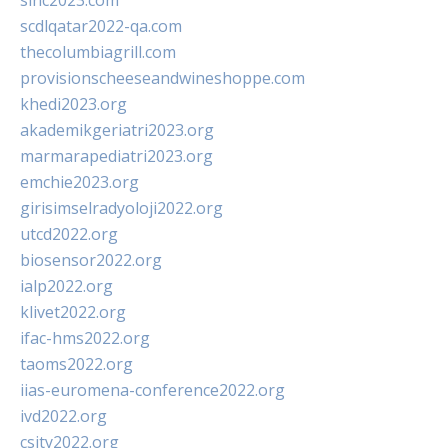
sinc2023.com
scdlqatar2022-qa.com
thecolumbiagrill.com
provisionscheeseandwineshoppe.com
khedi2023.org
akademikgeriatri2023.org
marmarapediatri2023.org
emchie2023.org
girisimselradyoloji2022.org
utcd2022.org
biosensor2022.org
ialp2022.org
klivet2022.org
ifac-hms2022.org
taoms2022.org
iias-euromena-conference2022.org
ivd2022.org
csity2022.org