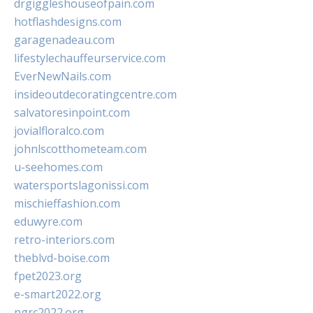
drgiggleshouseofpain.com
hotflashdesigns.com
garagenadeau.com
lifestylechauffeurservice.com
EverNewNails.com
insideoutdecoratingcentre.com
salvatoresinpoint.com
jovialfloralco.com
johnlscotthometeam.com
u-seehomes.com
watersportslagonissi.com
mischieffashion.com
eduwyre.com
retro-interiors.com
theblvd-boise.com
fpet2023.org
e-smart2022.org
ngrc2022.org