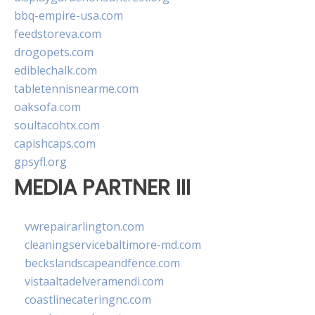
bbq-empire-usa.com
feedstoreva.com
drogopets.com
ediblechalk.com
tabletennisnearme.com
oaksofa.com
soultacohtx.com
capishcaps.com
gpsyfl.org
MEDIA PARTNER III
vwrepairarlington.com
cleaningservicebaltimore-md.com
beckslandscapeandfence.com
vistaaltadelveramendi.com
coastlinecateringnc.com