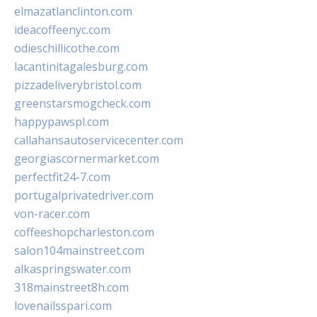
elmazatlanclinton.com
ideacoffeenyc.com
odieschillicothe.com
lacantinitagalesburg.com
pizzadeliverybristol.com
greenstarsmogcheck.com
happypawspl.com
callahansautoservicecenter.com
georgiascornermarket.com
perfectfit24-7.com
portugalprivatedriver.com
von-racer.com
coffeeshopcharleston.com
salon104mainstreet.com
alkaspringswater.com
318mainstreet8h.com
lovenailsspari.com