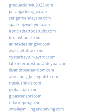
graduacionviu2023.com
pecanjackstogo.com
zengardendayspa.com
sparklejewelryinc.com
ironcladtattoostudio.com
bruinshome.com
annascleaningsvc.com
wolfcitytattoo.com
oysterbayturkeytrot.com
lafronterarestauranteybar.com
lilyandrosetearoom.com
olivesburgberrypatch.com
theslushkids.com
giobastian.com
glpascensori.com
rifloorepoxy.com
woolleymillingandpaving.com