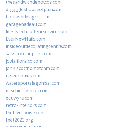
thesandwichdepotcos.com
drgiggleshouseofpain.com
hotflashdesigns.com
garagenadeau.com
lifestylechauffeurservice.com
EverNewNails.com
insideoutdecoratingcentre.com
salvatoresinpoint.com
jovialfloralco.com
johnlscotthometeam.com
u-seehomes.com
watersportslagonissi.com
mischieffashion.com
eduwyre.com
retro-interiors.com
theblvd-boise.com
fpet2023.org