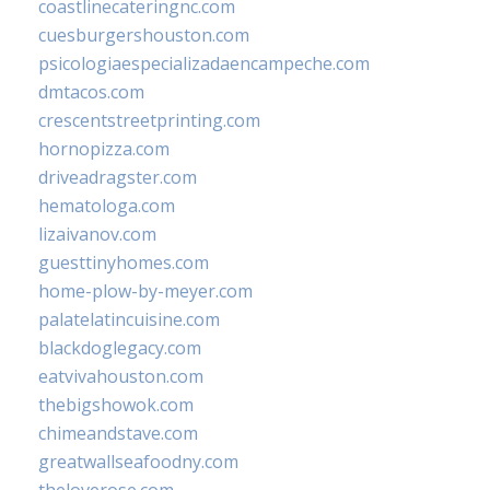
coastlinecateringnc.com
cuesburgershouston.com
psicologiaespecializadaencampeche.com
dmtacos.com
crescentstreetprinting.com
hornopizza.com
driveadragster.com
hematologa.com
lizaivanov.com
guesttinyhomes.com
home-plow-by-meyer.com
palatelatincuisine.com
blackdoglegacy.com
eatvivahouston.com
thebigshowok.com
chimeandstave.com
greatwallseafoodny.com
theloverose.com