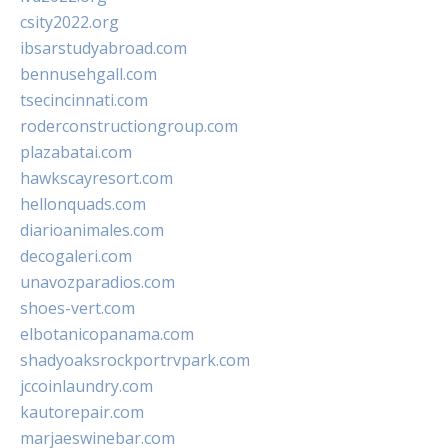
csity2022.org
ibsarstudyabroad.com
bennusehgall.com
tsecincinnati.com
roderconstructiongroup.com
plazabatai.com
hawkscayresort.com
hellonquads.com
diarioanimales.com
decogaleri.com
unavozparadios.com
shoes-vert.com
elbotanicopanama.com
shadyoaksrockportrvpark.com
jccoinlaundry.com
kautorepair.com
marjaeswinebar.com