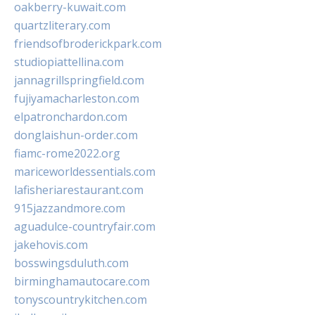
oakberry-kuwait.com
quartzliterary.com
friendsofbroderickpark.com
studiopiattellina.com
jannagrillspringfield.com
fujiyamacharleston.com
elpatronchardon.com
donglaishun-order.com
fiamc-rome2022.org
mariceworldessentials.com
lafisheriarestaurant.com
915jazzandmore.com
aguadulce-countryfair.com
jakehovis.com
bosswingsduluth.com
birminghamautocare.com
tonyscountrykitchen.com