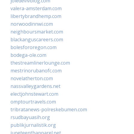
joiedevivblog.com
valera-amsterdam.com
libertybrandhemp.com
norwoodinnwi.com
neighboursmarket.com
blackanguscareers.com
bolesfororegon.com
bodega-ole.com
thestreamlinerlounge.com
mestrinorubanofc.com
novelatherton.com
nassvalleygardens.net
electjohnstewart.com
omptourtravels.com
tribratanews-polreskebumen.com
rsudbayuasih.org
publikjurnalistik.org
juneteenthapparel.net