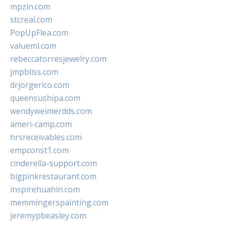
mpzin.com
stcreal.com
PopUpFlea.com
valueml.com
rebeccatorresjewelry.com
jmpbliss.com
drjorgerico.com
queensushipa.com
wendyweimerdds.com
ameri-camp.com
hrsreceivables.com
empconst1.com
cinderella-support.com
bigpinkrestaurant.com
inspirehuahin.com
memmingerspainting.com
jeremypbeasley.com