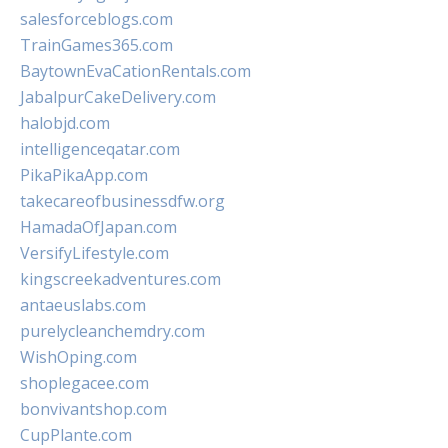
salesforceblogs.com
TrainGames365.com
BaytownEvaCationRentals.com
JabalpurCakeDelivery.com
halobjd.com
intelligenceqatar.com
PikaPikaApp.com
takecareofbusinessdfw.org
HamadaOfJapan.com
VersifyLifestyle.com
kingscreekadventures.com
antaeuslabs.com
purelycleanchemdry.com
WishOping.com
shoplegacee.com
bonvivantshop.com
CupPlante.com