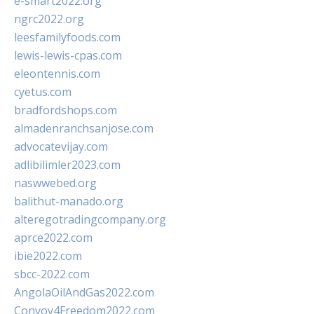
e-smart2022.org
ngrc2022.org
leesfamilyfoods.com
lewis-lewis-cpas.com
eleontennis.com
cyetus.com
bradfordshops.com
almadenranchsanjose.com
advocatevijay.com
adlibilimler2023.com
naswwebed.org
balithut-manado.org
alteregotradingcompany.org
aprce2022.com
ibie2022.com
sbcc-2022.com
AngolaOilAndGas2022.com
Convoy4Freedom2022.com