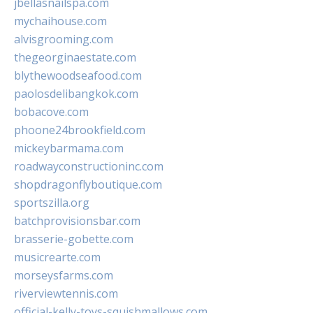
jbellasnailspa.com
mychaihouse.com
alvisgrooming.com
thegeorginaestate.com
blythewoodseafood.com
paolosdelibangkok.com
bobacove.com
phoone24brookfield.com
mickeybarmama.com
roadwayconstructioninc.com
shopdragonflyboutique.com
sportszilla.org
batchprovisionsbar.com
brasserie-gobette.com
musicrearte.com
morseysfarms.com
riverviewtennis.com
official-kelly-toys-squishmallows.com