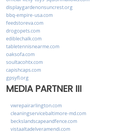
displaygardenonsuncrest.org
bbq-empire-usa.com
feedstoreva.com
drogopets.com
ediblechalk.com
tabletennisnearme.com
oaksofa.com
soultacohtx.com
capishcaps.com
gpsyfl.org
MEDIA PARTNER III
vwrepairarlington.com
cleaningservicebaltimore-md.com
beckslandscapeandfence.com
vistaaltadelveramendi.com