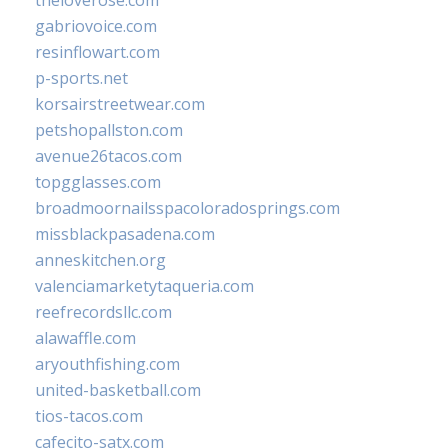
gabriovoice.com
resinflowart.com
p-sports.net
korsairstreetwear.com
petshopallston.com
avenue26tacos.com
topgglasses.com
broadmoornailsspacoloradosprings.com
missblackpasadena.com
anneskitchen.org
valenciamarketytaqueria.com
reefrecordsllc.com
alawaffle.com
aryouthfishing.com
united-basketball.com
tios-tacos.com
cafecito-satx.com