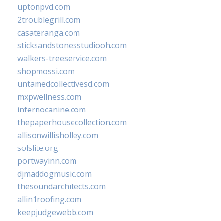
uptonpvd.com
2troublegrill.com
casateranga.com
sticksandstonesstudiooh.com
walkers-treeservice.com
shopmossi.com
untamedcollectivesd.com
mxpwellness.com
infernocanine.com
thepaperhousecollection.com
allisonwillisholley.com
solslite.org
portwayinn.com
djmaddogmusic.com
thesoundarchitects.com
allin1roofing.com
keepjudgewebb.com