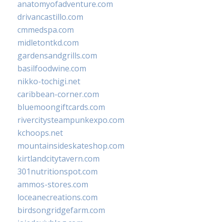
anatomyofadventure.com
drivancastillo.com
cmmedspa.com
midletontkd.com
gardensandgrills.com
basilfoodwine.com
nikko-tochigi.net
caribbean-corner.com
bluemoongiftcards.com
rivercitysteampunkexpo.com
kchoops.net
mountainsideskateshop.com
kirtlandcitytavern.com
301nutritionspot.com
ammos-stores.com
loceanecreations.com
birdsongridgefarm.com