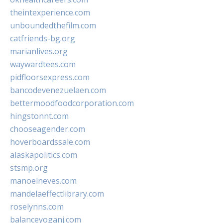
theintexperience.com
unboundedthefilm.com
catfriends-bg.org
marianlives.org
waywardtees.com
pidfloorsexpress.com
bancodevenezuelaen.com
bettermoodfoodcorporation.com
hingstonnt.com
chooseagender.com
hoverboardssale.com
alaskapolitics.com
stsmp.org
manoelneves.com
mandelaeffectlibrary.com
roselynns.com
balanceyoganj.com