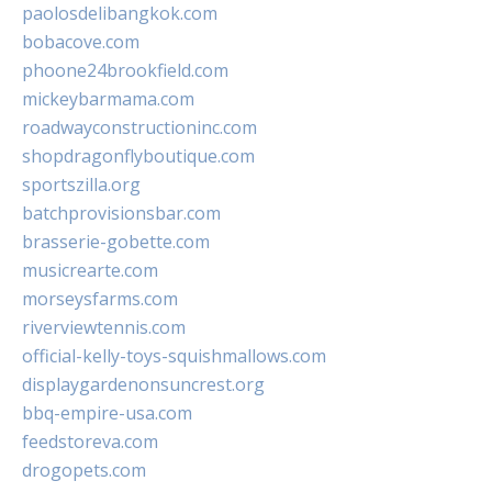
paolosdelibangkok.com
bobacove.com
phoone24brookfield.com
mickeybarmama.com
roadwayconstructioninc.com
shopdragonflyboutique.com
sportszilla.org
batchprovisionsbar.com
brasserie-gobette.com
musicrearte.com
morseysfarms.com
riverviewtennis.com
official-kelly-toys-squishmallows.com
displaygardenonsuncrest.org
bbq-empire-usa.com
feedstoreva.com
drogopets.com