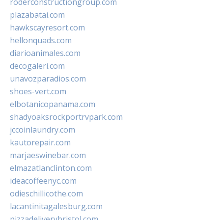
roderconstructiongroup.com
plazabatai.com
hawkscayresort.com
hellonquads.com
diarioanimales.com
decogaleri.com
unavozparadios.com
shoes-vert.com
elbotanicopanama.com
shadyoaksrockportrvpark.com
jccoinlaundry.com
kautorepair.com
marjaeswinebar.com
elmazatlanclinton.com
ideacoffeenyc.com
odieschillicothe.com
lacantinitagalesburg.com
pizzadeliverybristol.com