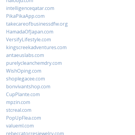
halobjd.com
intelligenceqatar.com
PikaPikaApp.com
takecareofbusinessdfw.org
HamadaOfJapan.com
VersifyLifestyle.com
kingscreekadventures.com
antaeuslabs.com
purelycleanchemdry.com
WishOping.com
shoplegacee.com
bonvivantshop.com
CupPlante.com
mpzin.com
stcreal.com
PopUpFlea.com
valueml.com
rebeccatorresjewelry.com