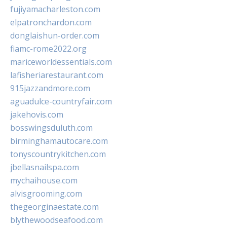
fujiyamacharleston.com
elpatronchardon.com
donglaishun-order.com
fiamc-rome2022.org
mariceworldessentials.com
lafisheriarestaurant.com
915jazzandmore.com
aguadulce-countryfair.com
jakehovis.com
bosswingsduluth.com
birminghamautocare.com
tonyscountrykitchen.com
jbellasnailspa.com
mychaihouse.com
alvisgrooming.com
thegeorginaestate.com
blythewoodseafood.com