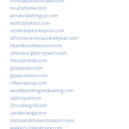
ironcladtattoostudio.com
bruinshome.com
annascleaningsvc.com
wolfcitytattoo.com
oysterbayturkeytrot.com
lafronterarestauranteybar.com
lilyandrosetearoom.com
olivesburgberrypatch.com
theslushkids.com
giobastian.com
glpascensori.com
rifloorepoxy.com
woolleymillingandpaving.com
uptonpvd.com
2troublegrill.com
casateranga.com
sticksandstonesstudiooh.com
walkers-treeservice.com