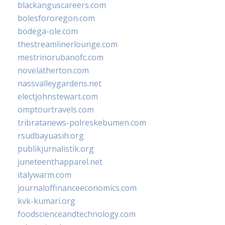
blackanguscareers.com
bolesfororegon.com
bodega-ole.com
thestreamlinerlounge.com
mestrinorubanofc.com
novelatherton.com
nassvalleygardens.net
electjohnstewart.com
omptourtravels.com
tribratanews-polreskebumen.com
rsudbayuasih.org
publikjurnalistik.org
juneteenthapparel.net
italywarm.com
journaloffinanceeconomics.com
kvk-kumari.org
foodscienceandtechnology.com