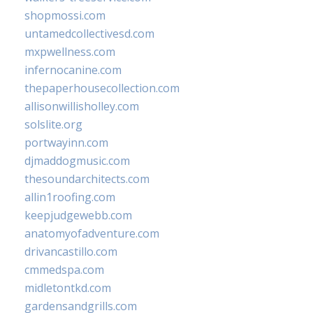
shopmossi.com
untamedcollectivesd.com
mxpwellness.com
infernocanine.com
thepaperhousecollection.com
allisonwillisholley.com
solslite.org
portwayinn.com
djmaddogmusic.com
thesoundarchitects.com
allin1roofing.com
keepjudgewebb.com
anatomyofadventure.com
drivancastillo.com
cmmedspa.com
midletontkd.com
gardensandgrills.com