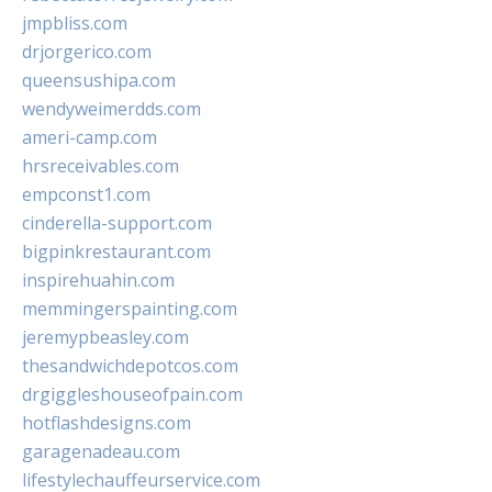
jmpbliss.com
drjorgerico.com
queensushipa.com
wendyweimerdds.com
ameri-camp.com
hrsreceivables.com
empconst1.com
cinderella-support.com
bigpinkrestaurant.com
inspirehuahin.com
memmingerspainting.com
jeremypbeasley.com
thesandwichdepotcos.com
drgiggleshouseofpain.com
hotflashdesigns.com
garagenadeau.com
lifestylechauffeurservice.com