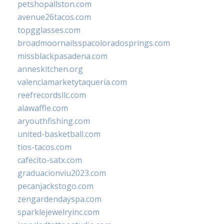
petshopallston.com
avenue26tacos.com
topgglasses.com
broadmoornailsspacoloradosprings.com
missblackpasadena.com
anneskitchen.org
valenciamarketytaqueria.com
reefrecordsllc.com
alawaffle.com
aryouthfishing.com
united-basketball.com
tios-tacos.com
cafecito-satx.com
graduacionviu2023.com
pecanjackstogo.com
zengardendayspa.com
sparklejewelryinc.com