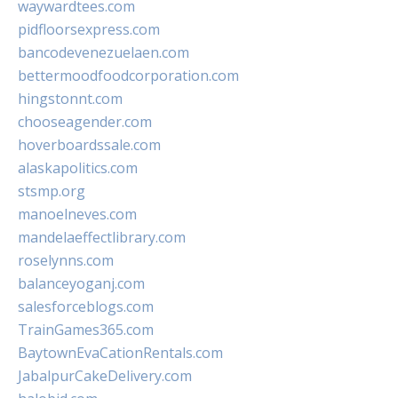
waywardtees.com
pidfloorsexpress.com
bancodevenezuelaen.com
bettermoodfoodcorporation.com
hingstonnt.com
chooseagender.com
hoverboardssale.com
alaskapolitics.com
stsmp.org
manoelneves.com
mandelaeffectlibrary.com
roselynns.com
balanceyoganj.com
salesforceblogs.com
TrainGames365.com
BaytownEvaCationRentals.com
JabalpurCakeDelivery.com