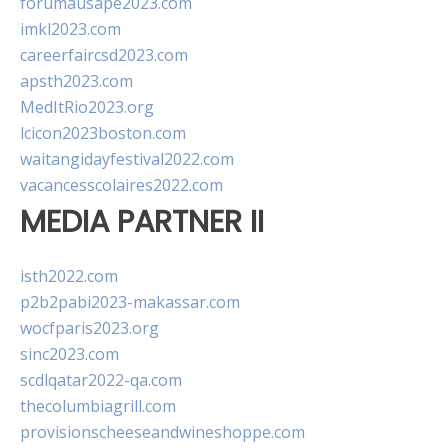
forumausape2023.com
imkl2023.com
careerfaircsd2023.com
apsth2023.com
MedItRio2023.org
lcicon2023boston.com
waitangidayfestival2022.com
vacancesscolaires2022.com
MEDIA PARTNER II
isth2022.com
p2b2pabi2023-makassar.com
wocfparis2023.org
sinc2023.com
scdlqatar2022-qa.com
thecolumbiagrill.com
provisionscheeseandwineshoppe.com