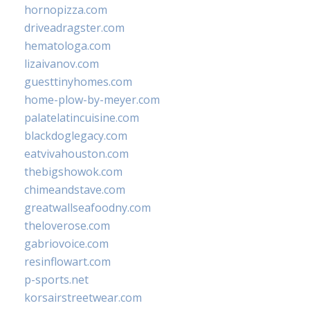
hornopizza.com
driveadragster.com
hematologa.com
lizaivanov.com
guesttinyhomes.com
home-plow-by-meyer.com
palatelatincuisine.com
blackdoglegacy.com
eatvivahouston.com
thebigshowok.com
chimeandstave.com
greatwallseafoodny.com
theloverose.com
gabriovoice.com
resinflowart.com
p-sports.net
korsairstreetwear.com