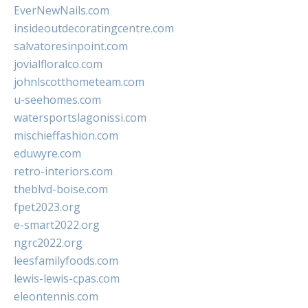
EverNewNails.com
insideoutdecoratingcentre.com
salvatoresinpoint.com
jovialfloralco.com
johnlscotthometeam.com
u-seehomes.com
watersportslagonissi.com
mischieffashion.com
eduwyre.com
retro-interiors.com
theblvd-boise.com
fpet2023.org
e-smart2022.org
ngrc2022.org
leesfamilyfoods.com
lewis-lewis-cpas.com
eleontennis.com