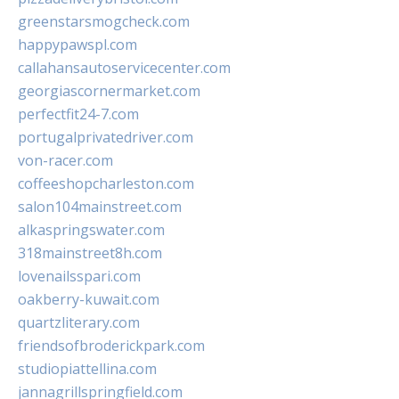
greenstarsmogcheck.com
happypawspl.com
callahansautoservicecenter.com
georgiascornermarket.com
perfectfit24-7.com
portugalprivatedriver.com
von-racer.com
coffeeshopcharleston.com
salon104mainstreet.com
alkaspringswater.com
318mainstreet8h.com
lovenailsspari.com
oakberry-kuwait.com
quartzliterary.com
friendsofbroderickpark.com
studiopiattellina.com
jannagrillspringfield.com