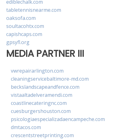
ediblechalk.com
tabletennisnearme.com
oaksofa.com
soultacohtx.com
capishcaps.com
gpsyfl.org
MEDIA PARTNER III
vwrepairarlington.com
cleaningservicebaltimore-md.com
beckslandscapeandfence.com
vistaaltadelveramendi.com
coastlinecateringnc.com
cuesburgershouston.com
psicologiaespecializadaencampeche.com
dmtacos.com
crescentstreetprinting.com