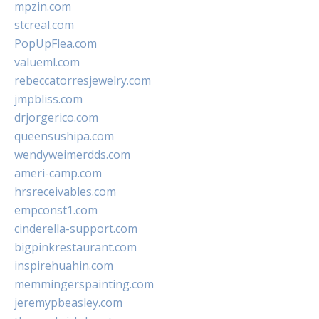
mpzin.com
stcreal.com
PopUpFlea.com
valueml.com
rebeccatorresjewelry.com
jmpbliss.com
drjorgerico.com
queensushipa.com
wendyweimerdds.com
ameri-camp.com
hrsreceivables.com
empconst1.com
cinderella-support.com
bigpinkrestaurant.com
inspirehuahin.com
memmingerspainting.com
jeremypbeasley.com