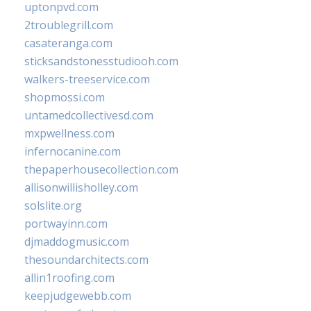
uptonpvd.com
2troublegrill.com
casateranga.com
sticksandstonesstudiooh.com
walkers-treeservice.com
shopmossi.com
untamedcollectivesd.com
mxpwellness.com
infernocanine.com
thepaperhousecollection.com
allisonwillisholley.com
solslite.org
portwayinn.com
djmaddogmusic.com
thesoundarchitects.com
allin1roofing.com
keepjudgewebb.com