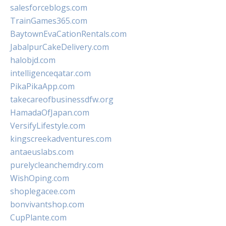
salesforceblogs.com
TrainGames365.com
BaytownEvaCationRentals.com
JabalpurCakeDelivery.com
halobjd.com
intelligenceqatar.com
PikaPikaApp.com
takecareofbusinessdfw.org
HamadaOfJapan.com
VersifyLifestyle.com
kingscreekadventures.com
antaeuslabs.com
purelycleanchemdry.com
WishOping.com
shoplegacee.com
bonvivantshop.com
CupPlante.com