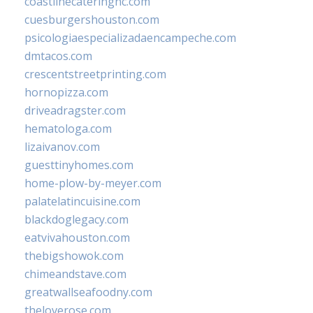
coastlinecateringnc.com
cuesburgershouston.com
psicologiaespecializadaencampeche.com
dmtacos.com
crescentstreetprinting.com
hornopizza.com
driveadragster.com
hematologa.com
lizaivanov.com
guesttinyhomes.com
home-plow-by-meyer.com
palatelatincuisine.com
blackdoglegacy.com
eatvivahouston.com
thebigshowok.com
chimeandstave.com
greatwallseafoodny.com
theloverose.com