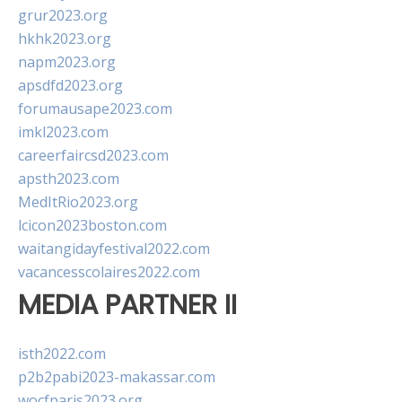
grur2023.org
hkhk2023.org
napm2023.org
apsdfd2023.org
forumausape2023.com
imkl2023.com
careerfaircsd2023.com
apsth2023.com
MedItRio2023.org
lcicon2023boston.com
waitangidayfestival2022.com
vacancesscolaires2022.com
MEDIA PARTNER II
isth2022.com
p2b2pabi2023-makassar.com
wocfparis2023.org