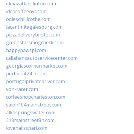
elmazatlanclinton.com
ideacoffeenyc.com
odieschillicothe.com
lacantinitagalesburg.com
pizzadeliverybristol.com
greenstarsmogcheck.com
happypawspl.com
callahansautoservicecenter.com
georgiascornermarket.com
perfectfit24-7.com
portugalprivatedriver.com
von-racer.com
coffeeshopcharleston.com
salon104mainstreet.com
alkaspringswater.com
318mainstreet8h.com
lovenailsspari.com