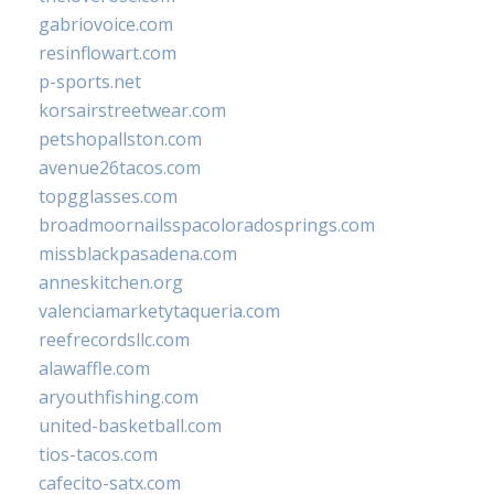
gabriovoice.com
resinflowart.com
p-sports.net
korsairstreetwear.com
petshopallston.com
avenue26tacos.com
topgglasses.com
broadmoornailsspacoloradosprings.com
missblackpasadena.com
anneskitchen.org
valenciamarketytaqueria.com
reefrecordsllc.com
alawaffle.com
aryouthfishing.com
united-basketball.com
tios-tacos.com
cafecito-satx.com