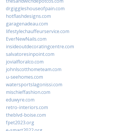
thesandwichdepotcos.com
drgiggleshouseofpain.com
hotflashdesigns.com
garagenadeau.com
lifestylechauffeurservice.com
EverNewNails.com
insideoutdecoratingcentre.com
salvatoresinpoint.com
jovialfloralco.com
johnlscotthometeam.com
u-seehomes.com
watersportslagonissi.com
mischieffashion.com
eduwyre.com
retro-interiors.com
theblvd-boise.com
fpet2023.org
e-smart2022.org