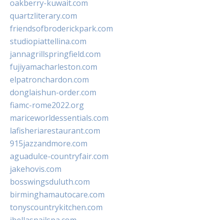
oakberry-kuwait.com
quartzliterary.com
friendsofbroderickpark.com
studiopiattellina.com
jannagrillspringfield.com
fujiyamacharleston.com
elpatronchardon.com
donglaishun-order.com
fiamc-rome2022.org
mariceworldessentials.com
lafisheriarestaurant.com
915jazzandmore.com
aguadulce-countryfair.com
jakehovis.com
bosswingsduluth.com
birminghamautocare.com
tonyscountrykitchen.com