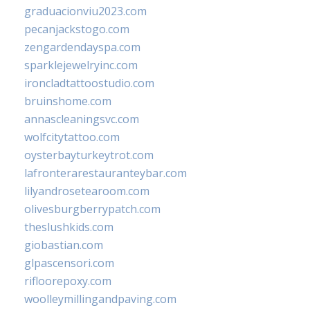
graduacionviu2023.com
pecanjackstogo.com
zengardendayspa.com
sparklejewelryinc.com
ironcladtattoostudio.com
bruinshome.com
annascleaningsvc.com
wolfcitytattoo.com
oysterbayturkeytrot.com
lafronterarestauranteybar.com
lilyandrosetearoom.com
olivesburgberrypatch.com
theslushkids.com
giobastian.com
glpascensori.com
rifloorepoxy.com
woolleymillingandpaving.com