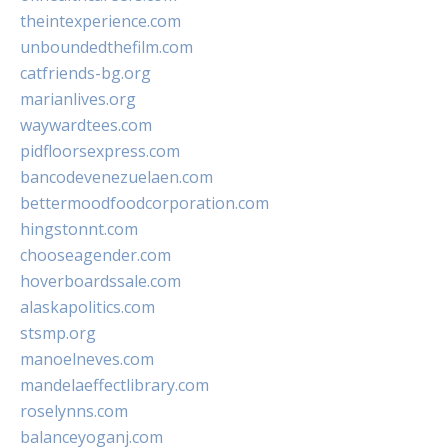
theintexperience.com
unboundedthefilm.com
catfriends-bg.org
marianlives.org
waywardtees.com
pidfloorsexpress.com
bancodevenezuelaen.com
bettermoodfoodcorporation.com
hingstonnt.com
chooseagender.com
hoverboardssale.com
alaskapolitics.com
stsmp.org
manoelneves.com
mandelaeffectlibrary.com
roselynns.com
balanceyoganj.com