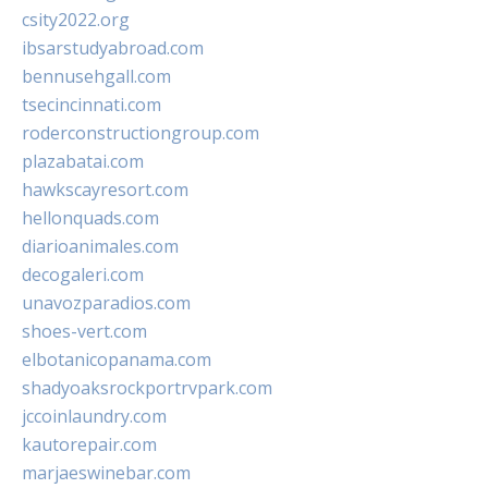
csity2022.org
ibsarstudyabroad.com
bennusehgall.com
tsecincinnati.com
roderconstructiongroup.com
plazabatai.com
hawkscayresort.com
hellonquads.com
diarioanimales.com
decogaleri.com
unavozparadios.com
shoes-vert.com
elbotanicopanama.com
shadyoaksrockportrvpark.com
jccoinlaundry.com
kautorepair.com
marjaeswinebar.com