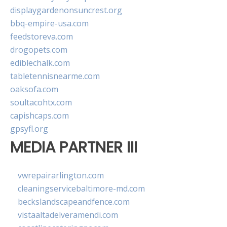
displaygardenonsuncrest.org
bbq-empire-usa.com
feedstoreva.com
drogopets.com
ediblechalk.com
tabletennisnearme.com
oaksofa.com
soultacohtx.com
capishcaps.com
gpsyfl.org
MEDIA PARTNER III
vwrepairarlington.com
cleaningservicebaltimore-md.com
beckslandscapeandfence.com
vistaaltadelveramendi.com