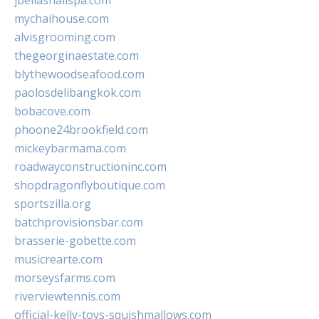
jbellasnailspa.com
mychaihouse.com
alvisgrooming.com
thegeorginaestate.com
blythewoodseafood.com
paolosdelibangkok.com
bobacove.com
phoone24brookfield.com
mickeybarmama.com
roadwayconstructioninc.com
shopdragonflyboutique.com
sportszilla.org
batchprovisionsbar.com
brasserie-gobette.com
musicrearte.com
morseysfarms.com
riverviewtennis.com
official-kelly-toys-squishmallows.com