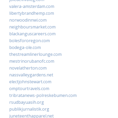
valera-amsterdam.com
libertybrandhemp.com
norwoodinnwi.com
neighboursmarket.com
blackanguscareers.com
bolesfororegon.com
bodega-ole.com
thestreamlinerlounge.com
mestrinorubanofc.com
novelatherton.com
nassvalleygardens.net
electjohnstewart.com
omptourtravels.com
tribratanews-polreskebumen.com
rsudbayuasih.org
publikjurnalistik.org
juneteenthapparel.net