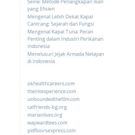
Seine: Metode Penangkapan Ikan
yang Efisien
Mengenal Lebih Dekat Kapal
Cantrang: Sejarah dan Fungsi
Mengenal Kapal Tuna: Peran
Penting dalam Industri Perikanan
Indonesia
Menelusuri Jejak Armada Nelayan
di Indonesia
okhealthcareers.com
theintexperience.com
unboundedthefilm.com
catfriends-bg.org
marianlives.org
waywardtees.com
pidfloorsexpress.com