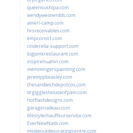
queensushipa.com
wendyweimerdds.com
ameri-camp.com
hrsreceivables.com
empconst1.com
cinderella-support.com
bigpinkrestaurant.com
inspirehuahin.com
memmingerspainting.com
jeremypbeasley.com
thesandwichdepotcos.com
drgiggleshouseofpain.com
hotflashdesigns.com
garagenadeau.com
lifestylechauffeurservice.com
EverNewNails.com
insideoutdecoratingcentre.com