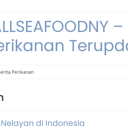
LSEAFOODNY – 
rikanan Terupda
erita Perikanan
n
 Nelayan di Indonesia