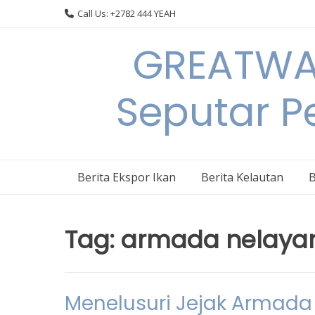
Skip
Call Us: +2782 444 YEAH
to
content
GREATWAL
Seputar Pe
Berita Ekspor Ikan
Berita Kelautan
B
Tag:
armada nelaya
Menelusuri Jejak Armada