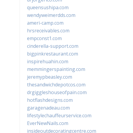
queensushipa.com
wendyweimerdds.com
ameri-camp.com
hrsreceivables.com
empconst1.com
cinderella-support.com
bigpinkrestaurant.com
inspirehuahin.com
memmingerspainting.com
jeremypbeasley.com
thesandwichdepotcos.com
drgiggleshouseofpain.com
hotflashdesigns.com
garagenadeau.com
lifestylechauffeurservice.com
EverNewNails.com
insideoutdecoratingcentre.com