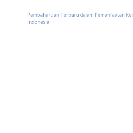
Post
Pembaharuan Terbaru dalam Pemanfaatan Kel
Indonesia
navigation