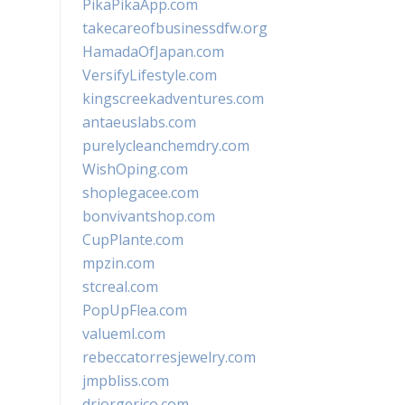
PikaPikaApp.com
takecareofbusinessdfw.org
HamadaOfJapan.com
VersifyLifestyle.com
kingscreekadventures.com
antaeuslabs.com
purelycleanchemdry.com
WishOping.com
shoplegacee.com
bonvivantshop.com
CupPlante.com
mpzin.com
stcreal.com
PopUpFlea.com
valueml.com
rebeccatorresjewelry.com
jmpbliss.com
drjorgerico.com