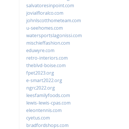
salvatoresinpoint.com
jovialfloralco.com
johnlscotthometeam.com
u-seehomes.com
watersportslagonissi.com
mischieffashion.com
eduwyre.com
retro-interiors.com
theblvd-boise.com
fpet2023.org
e-smart2022.org
ngrc2022.org
leesfamilyfoods.com
lewis-lewis-cpas.com
eleontennis.com
cyetus.com
bradfordshops.com