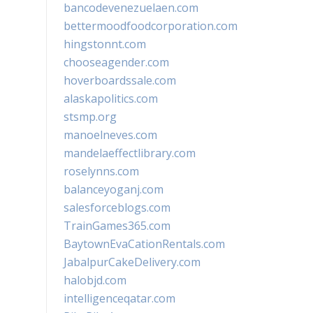
bancodevenezuelaen.com
bettermoodfoodcorporation.com
hingstonnt.com
chooseagender.com
hoverboardssale.com
alaskapolitics.com
stsmp.org
manoelneves.com
mandelaeffectlibrary.com
roselynns.com
balanceyoganj.com
salesforceblogs.com
TrainGames365.com
BaytownEvaCationRentals.com
JabalpurCakeDelivery.com
halobjd.com
intelligenceqatar.com