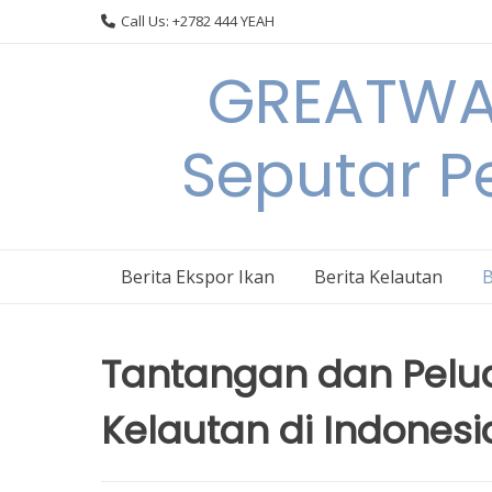
Skip
Call Us: +2782 444 YEAH
to
content
GREATWAL
Seputar Pe
Berita Ekspor Ikan
Berita Kelautan
B
Tantangan dan Pelua
Kelautan di Indonesi