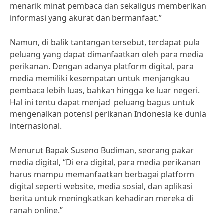
menarik minat pembaca dan sekaligus memberikan
informasi yang akurat dan bermanfaat.”
Namun, di balik tantangan tersebut, terdapat pula
peluang yang dapat dimanfaatkan oleh para media
perikanan. Dengan adanya platform digital, para
media memiliki kesempatan untuk menjangkau
pembaca lebih luas, bahkan hingga ke luar negeri.
Hal ini tentu dapat menjadi peluang bagus untuk
mengenalkan potensi perikanan Indonesia ke dunia
internasional.
Menurut Bapak Suseno Budiman, seorang pakar
media digital, “Di era digital, para media perikanan
harus mampu memanfaatkan berbagai platform
digital seperti website, media sosial, dan aplikasi
berita untuk meningkatkan kehadiran mereka di
ranah online.”