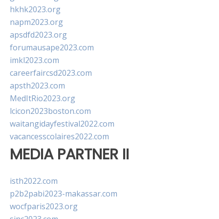
hkhk2023.org
napm2023.org
apsdfd2023.org
forumausape2023.com
imkl2023.com
careerfaircsd2023.com
apsth2023.com
MedItRio2023.org
lcicon2023boston.com
waitangidayfestival2022.com
vacancesscolaires2022.com
MEDIA PARTNER II
isth2022.com
p2b2pabi2023-makassar.com
wocfparis2023.org