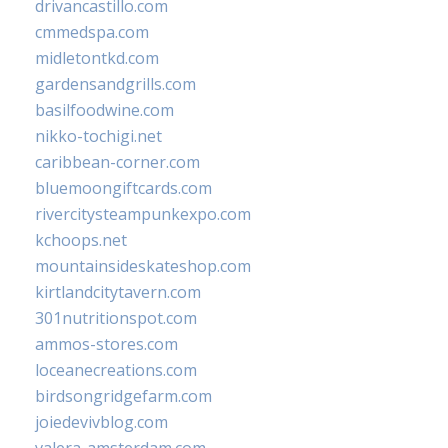
drivancastillo.com
cmmedspa.com
midletontkd.com
gardensandgrills.com
basilfoodwine.com
nikko-tochigi.net
caribbean-corner.com
bluemoongiftcards.com
rivercitysteampunkexpo.com
kchoops.net
mountainsideskateshop.com
kirtlandcitytavern.com
301nutritionspot.com
ammos-stores.com
loceanecreations.com
birdsongridgefarm.com
joiedevivblog.com
valera-amsterdam.com