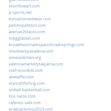
resinflowart.com
p-sports.net
korsairstreetwear.com
petshopallston.com
avenue26tacos.com
topgglasses.com
broadmoornailsspacoloradosprings.com
missblackpasadena.com
anneskitchen.org
valenciamarketytaqueria.com
reefrecordsllc.com
alawaffle.com
aryouthfishing.com
united-basketball.com
tios-tacos.com
cafecito-satx.com
graduacionviu2023.com