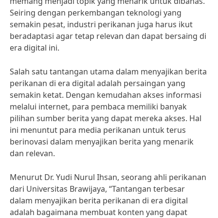
memang menjadi topik yang menarik untuk dibahas.
Seiring dengan perkembangan teknologi yang
semakin pesat, industri perikanan juga harus ikut
beradaptasi agar tetap relevan dan dapat bersaing di
era digital ini.
Salah satu tantangan utama dalam menyajikan berita
perikanan di era digital adalah persaingan yang
semakin ketat. Dengan kemudahan akses informasi
melalui internet, para pembaca memiliki banyak
pilihan sumber berita yang dapat mereka akses. Hal
ini menuntut para media perikanan untuk terus
berinovasi dalam menyajikan berita yang menarik
dan relevan.
Menurut Dr. Yudi Nurul Ihsan, seorang ahli perikanan
dari Universitas Brawijaya, “Tantangan terbesar
dalam menyajikan berita perikanan di era digital
adalah bagaimana membuat konten yang dapat