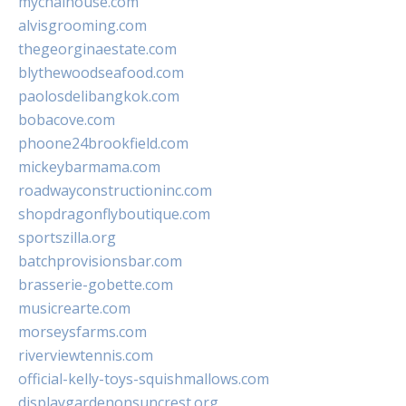
mychaihouse.com
alvisgrooming.com
thegeorginaestate.com
blythewoodseafood.com
paolosdelibangkok.com
bobacove.com
phoone24brookfield.com
mickeybarmama.com
roadwayconstructioninc.com
shopdragonflyboutique.com
sportszilla.org
batchprovisionsbar.com
brasserie-gobette.com
musicrearte.com
morseysfarms.com
riverviewtennis.com
official-kelly-toys-squishmallows.com
displaygardenonsuncrest.org