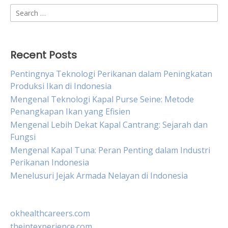
Search
for:
Recent Posts
Pentingnya Teknologi Perikanan dalam Peningkatan
Produksi Ikan di Indonesia
Mengenal Teknologi Kapal Purse Seine: Metode
Penangkapan Ikan yang Efisien
Mengenal Lebih Dekat Kapal Cantrang: Sejarah dan
Fungsi
Mengenal Kapal Tuna: Peran Penting dalam Industri
Perikanan Indonesia
Menelusuri Jejak Armada Nelayan di Indonesia
okhealthcareers.com
theintexperience.com