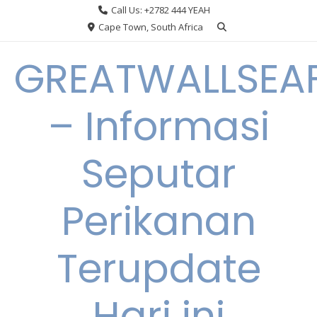
Skip
Call Us: +2782 444 YEAH
to
Cape Town, South Africa
content
GREATWALLSEA
– Informasi
Seputar
Perikanan
Terupdate
Hari ini