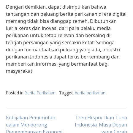
Dengan demikian, dapat disimpulkan bahwa
tantangan dan peluang berita perikanan di era digital
memang tidak bisa dianggap remeh. Dibutuhkan
kerja keras dan inovasi dari para pelaku media
perikanan untuk tetap relevan dan bersaing di
tengah persaingan yang semakin ketat. Semoga
dengan memanfaatkan peluang yang ada, industri
perikanan Indonesia dapat terus berkembang dan
memberikan informasi yang bermanfaat bagi
masyarakat.
Posted in
Berita Perikanan
Tagged
berita perikanan
Post
Kebijakan Pemerintah
Tren Ekspor Ikan Tuna
dalam Mendorong
Indonesia: Masa Depan
Pengembangan Ekonomi
yang Cerah