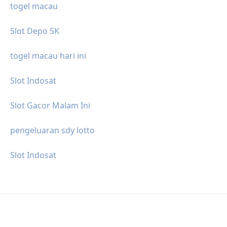
togel macau
Slot Depo 5K
togel macau hari ini
Slot Indosat
Slot Gacor Malam Ini
pengeluaran sdy lotto
Slot Indosat