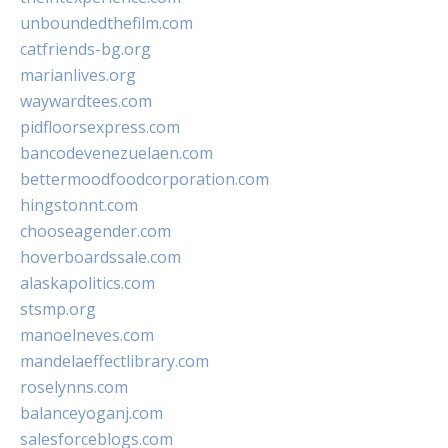
unboundedthefilm.com
catfriends-bg.org
marianlives.org
waywardtees.com
pidfloorsexpress.com
bancodevenezuelaen.com
bettermoodfoodcorporation.com
hingstonnt.com
chooseagender.com
hoverboardssale.com
alaskapolitics.com
stsmp.org
manoelneves.com
mandelaeffectlibrary.com
roselynns.com
balanceyoganj.com
salesforceblogs.com