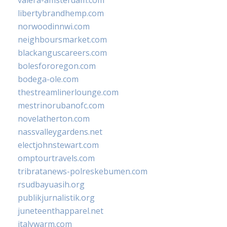
libertybrandhemp.com
norwoodinnwi.com
neighboursmarket.com
blackanguscareers.com
bolesfororegon.com
bodega-ole.com
thestreamlinerlounge.com
mestrinorubanofc.com
novelatherton.com
nassvalleygardens.net
electjohnstewart.com
omptourtravels.com
tribratanews-polreskebumen.com
rsudbayuasih.org
publikjurnalistik.org
juneteenthapparel.net
italywarm.com