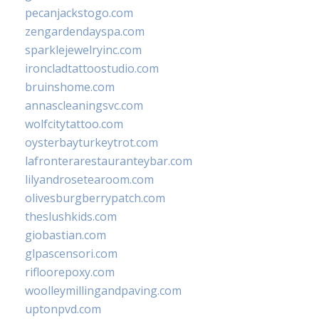
pecanjackstogo.com
zengardendayspa.com
sparklejewelryinc.com
ironcladtattoostudio.com
bruinshome.com
annascleaningsvc.com
wolfcitytattoo.com
oysterbayturkeytrot.com
lafronterarestauranteybar.com
lilyandrosetearoom.com
olivesburgberrypatch.com
theslushkids.com
giobastian.com
glpascensori.com
rifloorepoxy.com
woolleymillingandpaving.com
uptonpvd.com