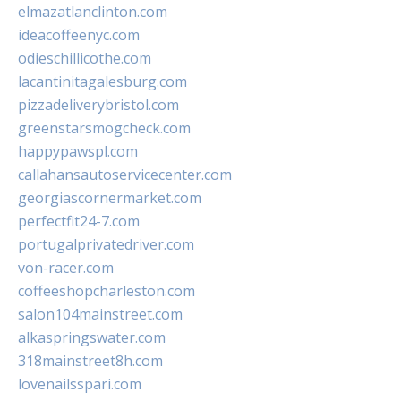
elmazatlanclinton.com
ideacoffeenyc.com
odieschillicothe.com
lacantinitagalesburg.com
pizzadeliverybristol.com
greenstarsmogcheck.com
happypawspl.com
callahansautoservicecenter.com
georgiascornermarket.com
perfectfit24-7.com
portugalprivatedriver.com
von-racer.com
coffeeshopcharleston.com
salon104mainstreet.com
alkaspringswater.com
318mainstreet8h.com
lovenailsspari.com