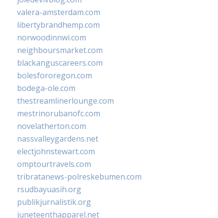
valera-amsterdam.com
libertybrandhemp.com
norwoodinnwi.com
neighboursmarket.com
blackanguscareers.com
bolesfororegon.com
bodega-ole.com
thestreamlinerlounge.com
mestrinorubanofc.com
novelatherton.com
nassvalleygardens.net
electjohnstewart.com
omptourtravels.com
tribratanews-polreskebumen.com
rsudbayuasih.org
publikjurnalistik.org
juneteenthapparel.net