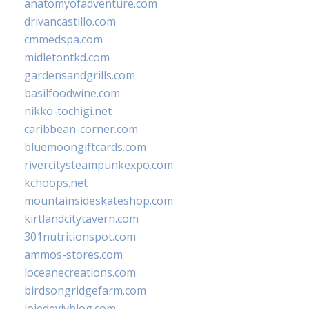
anatomyofadventure.com
drivancastillo.com
cmmedspa.com
midletontkd.com
gardensandgrills.com
basilfoodwine.com
nikko-tochigi.net
caribbean-corner.com
bluemoongiftcards.com
rivercitysteampunkexpo.com
kchoops.net
mountainsideskateshop.com
kirtlandcitytavern.com
301nutritionspot.com
ammos-stores.com
loceanecreations.com
birdsongridgefarm.com
joiedevivblog.com