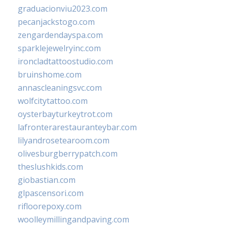
graduacionviu2023.com
pecanjackstogo.com
zengardendayspa.com
sparklejewelryinc.com
ironcladtattoostudio.com
bruinshome.com
annascleaningsvc.com
wolfcitytattoo.com
oysterbayturkeytrot.com
lafronterarestauranteybar.com
lilyandrosetearoom.com
olivesburgberrypatch.com
theslushkids.com
giobastian.com
glpascensori.com
rifloorepoxy.com
woolleymillingandpaving.com