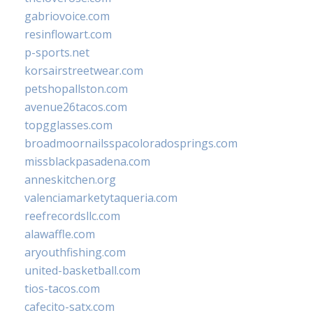
gabriovoice.com
resinflowart.com
p-sports.net
korsairstreetwear.com
petshopallston.com
avenue26tacos.com
topgglasses.com
broadmoornailsspacoloradosprings.com
missblackpasadena.com
anneskitchen.org
valenciamarketytaqueria.com
reefrecordsllc.com
alawaffle.com
aryouthfishing.com
united-basketball.com
tios-tacos.com
cafecito-satx.com