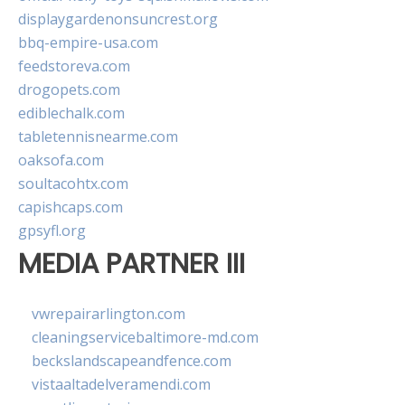
displaygardenonsuncrest.org
bbq-empire-usa.com
feedstoreva.com
drogopets.com
ediblechalk.com
tabletennisnearme.com
oaksofa.com
soultacohtx.com
capishcaps.com
gpsyfl.org
MEDIA PARTNER III
vwrepairarlington.com
cleaningservicebaltimore-md.com
beckslandscapeandfence.com
vistaaltadelveramendi.com