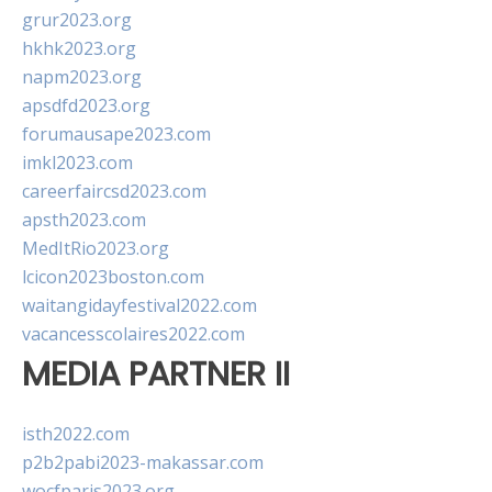
grur2023.org
hkhk2023.org
napm2023.org
apsdfd2023.org
forumausape2023.com
imkl2023.com
careerfaircsd2023.com
apsth2023.com
MedItRio2023.org
lcicon2023boston.com
waitangidayfestival2022.com
vacancesscolaires2022.com
MEDIA PARTNER II
isth2022.com
p2b2pabi2023-makassar.com
wocfparis2023.org