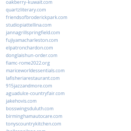
oakberry-kuwait.com
quartzliterary.com
friendsofbroderickpark.com
studiopiattellina.com
jannagrillspringfield.com
fujiyamacharleston.com
elpatronchardon.com
donglaishun-order.com
fiamc-rome2022.org
mariceworldessentials.com
lafisheriarestaurant.com
915jazzandmore.com
aguadulce-countryfair.com
jakehovis.com
bosswingsduluth.com
birminghamautocare.com
tonyscountrykitchen.com