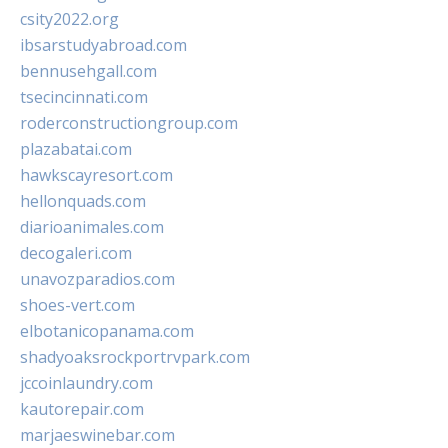
csity2022.org
ibsarstudyabroad.com
bennusehgall.com
tsecincinnati.com
roderconstructiongroup.com
plazabatai.com
hawkscayresort.com
hellonquads.com
diarioanimales.com
decogaleri.com
unavozparadios.com
shoes-vert.com
elbotanicopanama.com
shadyoaksrockportrvpark.com
jccoinlaundry.com
kautorepair.com
marjaeswinebar.com