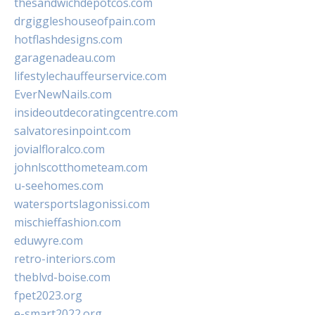
thesandwichdepotcos.com
drgiggleshouseofpain.com
hotflashdesigns.com
garagenadeau.com
lifestylechauffeurservice.com
EverNewNails.com
insideoutdecoratingcentre.com
salvatoresinpoint.com
jovialfloralco.com
johnlscotthometeam.com
u-seehomes.com
watersportslagonissi.com
mischieffashion.com
eduwyre.com
retro-interiors.com
theblvd-boise.com
fpet2023.org
e-smart2022.org