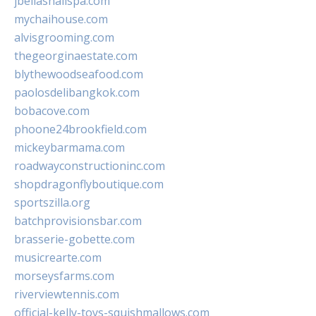
jbellasnailspa.com
mychaihouse.com
alvisgrooming.com
thegeorginaestate.com
blythewoodseafood.com
paolosdelibangkok.com
bobacove.com
phoone24brookfield.com
mickeybarmama.com
roadwayconstructioninc.com
shopdragonflyboutique.com
sportszilla.org
batchprovisionsbar.com
brasserie-gobette.com
musicrearte.com
morseysfarms.com
riverviewtennis.com
official-kelly-toys-squishmallows.com