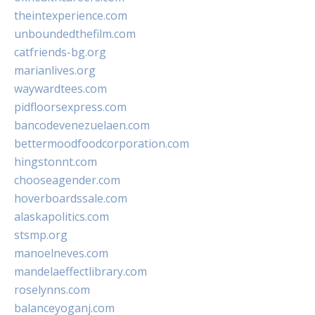
theintexperience.com
unboundedthefilm.com
catfriends-bg.org
marianlives.org
waywardtees.com
pidfloorsexpress.com
bancodevenezuelaen.com
bettermoodfoodcorporation.com
hingstonnt.com
chooseagender.com
hoverboardssale.com
alaskapolitics.com
stsmp.org
manoelneves.com
mandelaeffectlibrary.com
roselynns.com
balanceyoganj.com