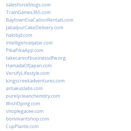
salesforceblogs.com
TrainGames365.com
BaytownEvaCationRentals.com
JabalpurCakeDelivery.com
halobjd.com
intelligenceqatar.com
PikaPikaApp.com
takecareofbusinessdfw.org
HamadaOfJapan.com
VersifyLifestyle.com
kingscreekadventures.com
antaeuslabs.com
purelycleanchemdry.com
WishOping.com
shoplegacee.com
bonvivantshop.com
CupPlante.com