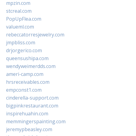
mpzin.com
stcreal.com
PopUpFlea.com
valueml.com
rebeccatorresjewelry.com
jmpbliss.com
drjorgerico.com
queensushipa.com
wendyweimerdds.com
ameri-camp.com
hrsreceivables.com
empconst1.com
cinderella-support.com
bigpinkrestaurant.com
inspirehuahin.com
memmingerspainting.com
jeremypbeasley.com