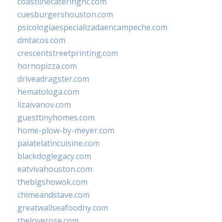
coastlinecateringnc.com
cuesburgershouston.com
psicologiaespecializadaencampeche.com
dmtacos.com
crescentstreetprinting.com
hornopizza.com
driveadragster.com
hematologa.com
lizaivanov.com
guesttinyhomes.com
home-plow-by-meyer.com
palatelatincuisine.com
blackdoglegacy.com
eatvivahouston.com
thebigshowok.com
chimeandstave.com
greatwallseafoodny.com
theloverose.com