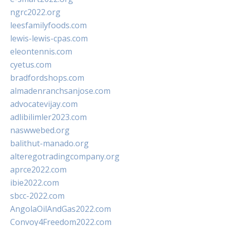
ngrc2022.org
leesfamilyfoods.com
lewis-lewis-cpas.com
eleontennis.com
cyetus.com
bradfordshops.com
almadenranchsanjose.com
advocatevijay.com
adlibilimler2023.com
naswwebed.org
balithut-manado.org
alteregotradingcompany.org
aprce2022.com
ibie2022.com
sbcc-2022.com
AngolaOilAndGas2022.com
Convoy4Freedom2022.com