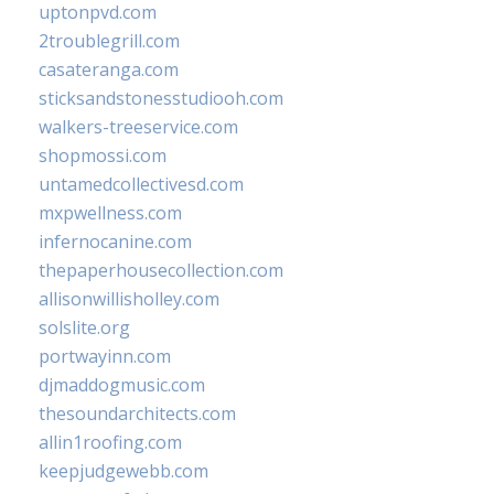
uptonpvd.com
2troublegrill.com
casateranga.com
sticksandstonesstudiooh.com
walkers-treeservice.com
shopmossi.com
untamedcollectivesd.com
mxpwellness.com
infernocanine.com
thepaperhousecollection.com
allisonwillisholley.com
solslite.org
portwayinn.com
djmaddogmusic.com
thesoundarchitects.com
allin1roofing.com
keepjudgewebb.com