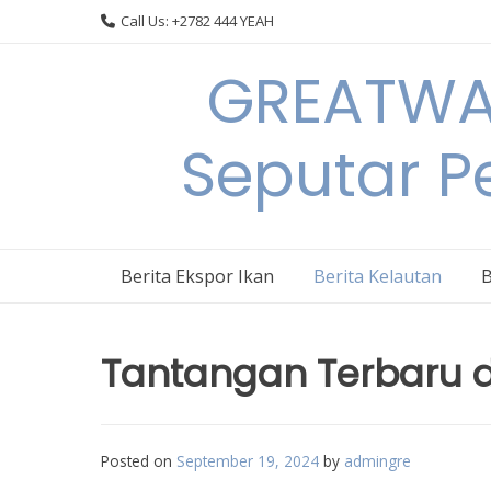
Skip
Call Us: +2782 444 YEAH
to
content
GREATWAL
Seputar Pe
Berita Ekspor Ikan
Berita Kelautan
B
Tantangan Terbaru d
Posted on
September 19, 2024
by
admingre