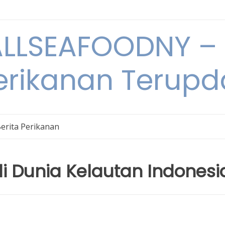
LSEAFOODNY – 
rikanan Terupda
erita Perikanan
i Dunia Kelautan Indonesi