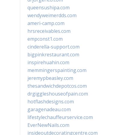
queensushipa.com
wendyweimerdds.com
ameri-camp.com
hrsreceivables.com
empconst1.com
cinderella-support.com
bigpinkrestaurant.com
inspirehuahin.com
memmingerspainting.com
jeremypbeasley.com
thesandwichdepotcos.com
drgiggleshouseofpain.com
hotflashdesigns.com
garagenadeau.com
lifestylechauffeurservice.com
EverNewNails.com
insideoutdecoratingcentre.com