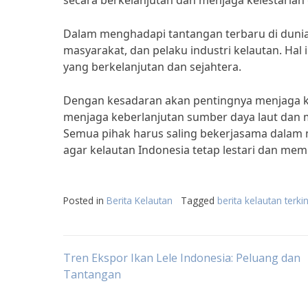
secara berkelanjutan dan menjaga kelestarian e
Dalam menghadapi tantangan terbaru di dunia 
masyarakat, dan pelaku industri kelautan. Hal 
yang berkelanjutan dan sejahtera.
Dengan kesadaran akan pentingnya menjaga k
menjaga keberlanjutan sumber daya laut dan m
Semua pihak harus saling bekerjasama dalam 
agar kelautan Indonesia tetap lestari dan me
Posted in
Berita Kelautan
Tagged
berita kelautan terkin
Post
Tren Ekspor Ikan Lele Indonesia: Peluang dan
Tantangan
navigation