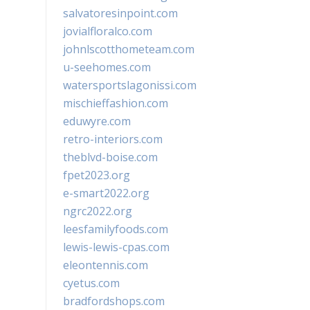
salvatoresinpoint.com
jovialfloralco.com
johnlscotthometeam.com
u-seehomes.com
watersportslagonissi.com
mischieffashion.com
eduwyre.com
retro-interiors.com
theblvd-boise.com
fpet2023.org
e-smart2022.org
ngrc2022.org
leesfamilyfoods.com
lewis-lewis-cpas.com
eleontennis.com
cyetus.com
bradfordshops.com