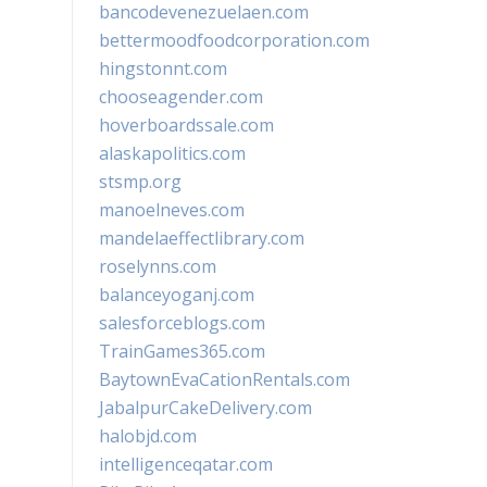
bancodevenezuelaen.com
bettermoodfoodcorporation.com
hingstonnt.com
chooseagender.com
hoverboardssale.com
alaskapolitics.com
stsmp.org
manoelneves.com
mandelaeffectlibrary.com
roselynns.com
balanceyoganj.com
salesforceblogs.com
TrainGames365.com
BaytownEvaCationRentals.com
JabalpurCakeDelivery.com
halobjd.com
intelligenceqatar.com