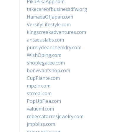
PikaPikaApp.com
takecareofbusinessdfw.org
HamadaOfJapan.com
VersifyLifestyle.com
kingscreekadventures.com
antaeuslabs.com
purelycleanchemdry.com
WishOping.com
shoplegacee.com
bonvivantshop.com
CupPlante.com
mpzin.com
stcreal.com
PopUpFlea.com
valueml.com
rebeccatorresjewelry.com
jmpbliss.com
drjorgerico.com