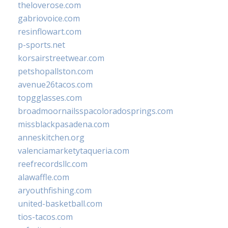
theloverose.com
gabriovoice.com
resinflowart.com
p-sports.net
korsairstreetwear.com
petshopallston.com
avenue26tacos.com
topgglasses.com
broadmoornailsspacoloradosprings.com
missblackpasadena.com
anneskitchen.org
valenciamarketytaqueria.com
reefrecordsllc.com
alawaffle.com
aryouthfishing.com
united-basketball.com
tios-tacos.com