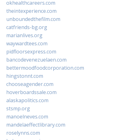
okhealthcareers.com
theintexperience.com
unboundedthefilm.com
catfriends-bg.org
marianlives.org
waywardtees.com
pidfloorsexpress.com
bancodevenezuelaen.com
bettermoodfoodcorporation.com
hingstonnt.com
chooseagender.com
hoverboardssale.com
alaskapolitics.com
stsmp.org
manoelneves.com
mandelaeffectlibrary.com
roselynns.com