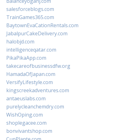
balanceyoganj.com
salesforceblogs.com
TrainGames365.com
BaytownEvaCationRentals.com
JabalpurCakeDelivery.com
halobjd.com
intelligenceqatar.com
PikaPikaApp.com
takecareofbusinessdfw.org
HamadaOfJapan.com
VersifyLifestyle.com
kingscreekadventures.com
antaeuslabs.com
purelycleanchemdry.com
WishOping.com
shoplegacee.com
bonvivantshop.com
CupPlante.com