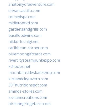
anatomyofadventure.com
drivancastillo.com
cmmedspa.com
midletontkd.com
gardensandgrills.com
basilfoodwine.com
nikko-tochigi.net
caribbean-corner.com
bluemoongiftcards.com
rivercitysteampunkexpo.com
kchoops.net
mountainsideskateshop.com
kirtlandcitytavern.com
301nutritionspot.com
ammos-stores.com
loceanecreations.com
birdsongridgefarm.com