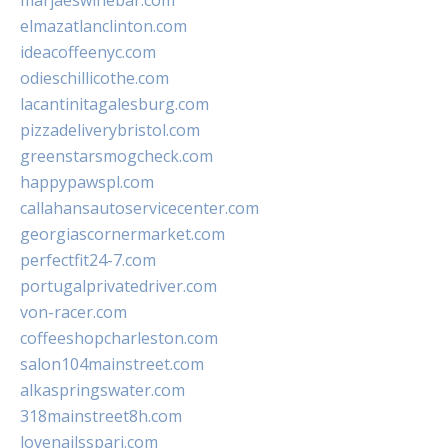
marjaeswinebar.com
elmazatlanclinton.com
ideacoffeenyc.com
odieschillicothe.com
lacantinitagalesburg.com
pizzadeliverybristol.com
greenstarsmogcheck.com
happypawspl.com
callahansautoservicecenter.com
georgiascornermarket.com
perfectfit24-7.com
portugalprivatedriver.com
von-racer.com
coffeeshopcharleston.com
salon104mainstreet.com
alkaspringswater.com
318mainstreet8h.com
lovenailsspari.com