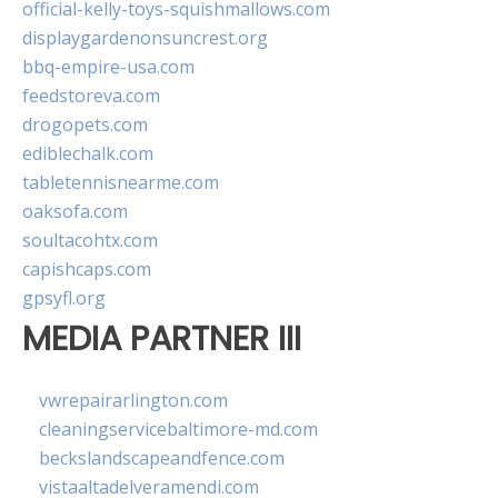
official-kelly-toys-squishmallows.com
displaygardenonsuncrest.org
bbq-empire-usa.com
feedstoreva.com
drogopets.com
ediblechalk.com
tabletennisnearme.com
oaksofa.com
soultacohtx.com
capishcaps.com
gpsyfl.org
MEDIA PARTNER III
vwrepairarlington.com
cleaningservicebaltimore-md.com
beckslandscapeandfence.com
vistaaltadelveramendi.com