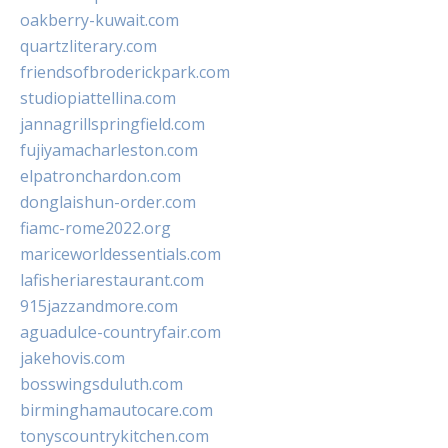
oakberry-kuwait.com
quartzliterary.com
friendsofbroderickpark.com
studiopiattellina.com
jannagrillspringfield.com
fujiyamacharleston.com
elpatronchardon.com
donglaishun-order.com
fiamc-rome2022.org
mariceworldessentials.com
lafisheriarestaurant.com
915jazzandmore.com
aguadulce-countryfair.com
jakehovis.com
bosswingsduluth.com
birminghamautocare.com
tonyscountrykitchen.com