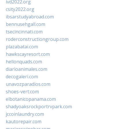
ivd2022.org
csity2022.org
ibsarstudyabroad.com
bennusehgall.com
tsecincinnati.com
roderconstructiongroup.com
plazabatai.com
hawkscayresort.com
hellonquads.com
diarioanimales.com
decogaleri.com
unavozparadios.com
shoes-vert.com
elbotanicopanama.com
shadyoaksrockportrvpark.com
jccoinlaundry.com
kautorepair.com