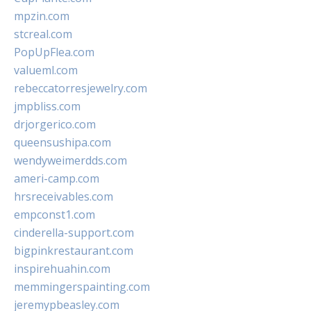
mpzin.com
stcreal.com
PopUpFlea.com
valueml.com
rebeccatorresjewelry.com
jmpbliss.com
drjorgerico.com
queensushipa.com
wendyweimerdds.com
ameri-camp.com
hrsreceivables.com
empconst1.com
cinderella-support.com
bigpinkrestaurant.com
inspirehuahin.com
memmingerspainting.com
jeremypbeasley.com