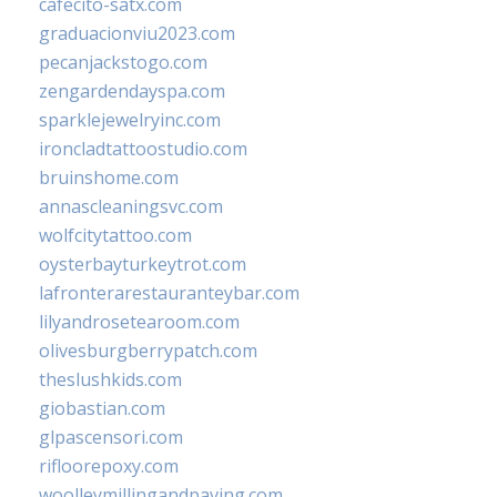
cafecito-satx.com
graduacionviu2023.com
pecanjackstogo.com
zengardendayspa.com
sparklejewelryinc.com
ironcladtattoostudio.com
bruinshome.com
annascleaningsvc.com
wolfcitytattoo.com
oysterbayturkeytrot.com
lafronterarestauranteybar.com
lilyandrosetearoom.com
olivesburgberrypatch.com
theslushkids.com
giobastian.com
glpascensori.com
rifloorepoxy.com
woolleymillingandpaving.com