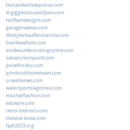
thesandwichdepotcos.com
drgiggleshouseofpain.com
hotflashdesigns.com
garagenadeau.com
lifestylechauffeurservice.com
EverNewNails.com
insideoutdecoratingcentre.com
salvatoresinpoint.com
jovialfloralco.com
johnlscotthometeam.com
u-seehomes.com
watersportslagonissi.com
mischieffashion.com
eduwyre.com
retro-interiors.com
theblvd-boise.com
fpet2023.org