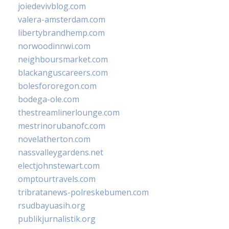
joiedevivblog.com
valera-amsterdam.com
libertybrandhemp.com
norwoodinnwi.com
neighboursmarket.com
blackanguscareers.com
bolesfororegon.com
bodega-ole.com
thestreamlinerlounge.com
mestrinorubanofc.com
novelatherton.com
nassvalleygardens.net
electjohnstewart.com
omptourtravels.com
tribratanews-polreskebumen.com
rsudbayuasih.org
publikjurnalistik.org