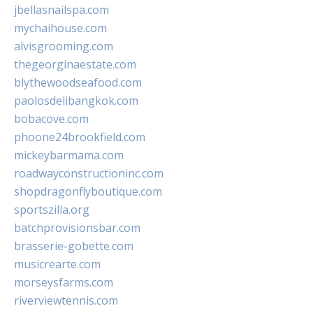
jbellasnailspa.com
mychaihouse.com
alvisgrooming.com
thegeorginaestate.com
blythewoodseafood.com
paolosdelibangkok.com
bobacove.com
phoone24brookfield.com
mickeybarmama.com
roadwayconstructioninc.com
shopdragonflyboutique.com
sportszilla.org
batchprovisionsbar.com
brasserie-gobette.com
musicrearte.com
morseysfarms.com
riverviewtennis.com