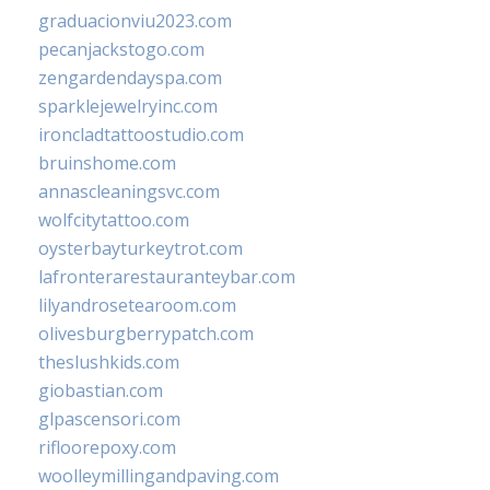
graduacionviu2023.com
pecanjackstogo.com
zengardendayspa.com
sparklejewelryinc.com
ironcladtattoostudio.com
bruinshome.com
annascleaningsvc.com
wolfcitytattoo.com
oysterbayturkeytrot.com
lafronterarestauranteybar.com
lilyandrosetearoom.com
olivesburgberrypatch.com
theslushkids.com
giobastian.com
glpascensori.com
rifloorepoxy.com
woolleymillingandpaving.com