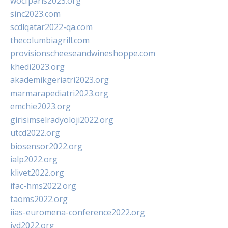
wocfparis2023.org
sinc2023.com
scdlqatar2022-qa.com
thecolumbiagrill.com
provisionscheeseandwineshoppe.com
khedi2023.org
akademikgeriatri2023.org
marmarapediatri2023.org
emchie2023.org
girisimselradyoloji2022.org
utcd2022.org
biosensor2022.org
ialp2022.org
klivet2022.org
ifac-hms2022.org
taoms2022.org
iias-euromena-conference2022.org
ivd2022.org