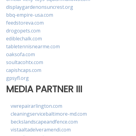
displaygardenonsuncrest.org
bbq-empire-usa.com
feedstoreva.com
drogopets.com
ediblechalk.com
tabletennisnearme.com
oaksofa.com
soultacohtx.com
capishcaps.com
gpsyfl.org
MEDIA PARTNER III
vwrepairarlington.com
cleaningservicebaltimore-md.com
beckslandscapeandfence.com
vistaaltadelveramendi.com