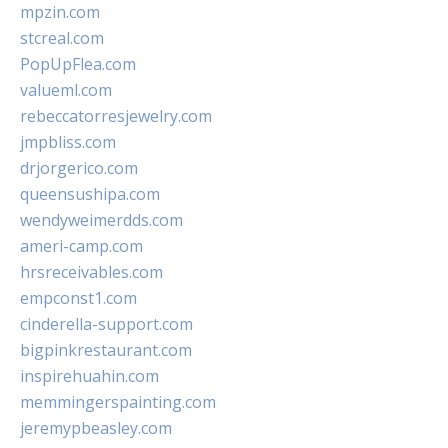
mpzin.com
stcreal.com
PopUpFlea.com
valueml.com
rebeccatorresjewelry.com
jmpbliss.com
drjorgerico.com
queensushipa.com
wendyweimerdds.com
ameri-camp.com
hrsreceivables.com
empconst1.com
cinderella-support.com
bigpinkrestaurant.com
inspirehuahin.com
memmingerspainting.com
jeremypbeasley.com