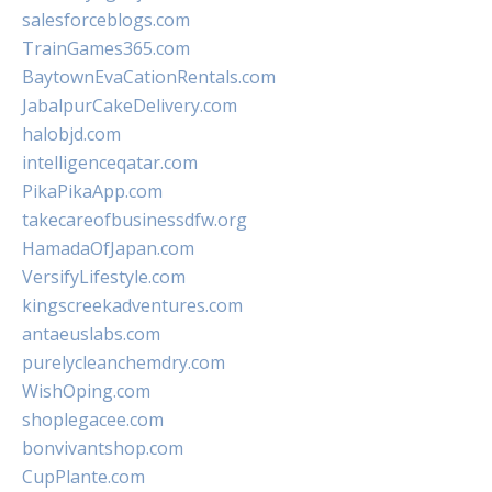
salesforceblogs.com
TrainGames365.com
BaytownEvaCationRentals.com
JabalpurCakeDelivery.com
halobjd.com
intelligenceqatar.com
PikaPikaApp.com
takecareofbusinessdfw.org
HamadaOfJapan.com
VersifyLifestyle.com
kingscreekadventures.com
antaeuslabs.com
purelycleanchemdry.com
WishOping.com
shoplegacee.com
bonvivantshop.com
CupPlante.com