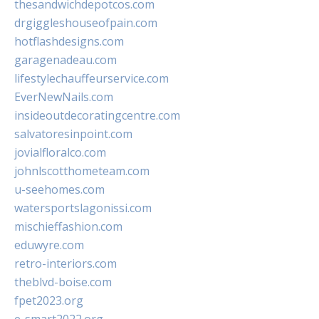
thesandwichdepotcos.com
drgiggleshouseofpain.com
hotflashdesigns.com
garagenadeau.com
lifestylechauffeurservice.com
EverNewNails.com
insideoutdecoratingcentre.com
salvatoresinpoint.com
jovialfloralco.com
johnlscotthometeam.com
u-seehomes.com
watersportslagonissi.com
mischieffashion.com
eduwyre.com
retro-interiors.com
theblvd-boise.com
fpet2023.org