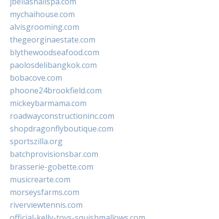
jbellasnailspa.com
mychaihouse.com
alvisgrooming.com
thegeorginaestate.com
blythewoodseafood.com
paolosdelibangkok.com
bobacove.com
phoone24brookfield.com
mickeybarmama.com
roadwayconstructioninc.com
shopdragonflyboutique.com
sportszilla.org
batchprovisionsbar.com
brasserie-gobette.com
musicrearte.com
morseysfarms.com
riverviewtennis.com
official-kelly-toys-squishmallows.com