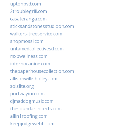
uptonpvd.com
2troublegrill.com
casateranga.com
sticksandstonesstudiooh.com
walkers-treeservice.com
shopmossi.com
untamedcollectivesd.com
mxpwellness.com
infernocanine.com
thepaperhousecollection.com
allisonwillisholley.com
solslite.org
portwayinn.com
djmaddogmusic.com
thesoundarchitects.com
allin1roofing.com
keepjudgewebb.com