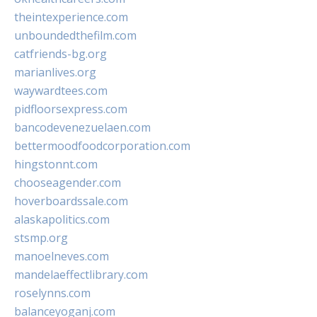
theintexperience.com
unboundedthefilm.com
catfriends-bg.org
marianlives.org
waywardtees.com
pidfloorsexpress.com
bancodevenezuelaen.com
bettermoodfoodcorporation.com
hingstonnt.com
chooseagender.com
hoverboardssale.com
alaskapolitics.com
stsmp.org
manoelneves.com
mandelaeffectlibrary.com
roselynns.com
balanceyoganj.com