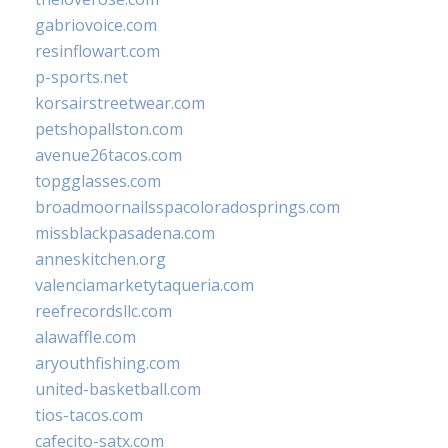
gabriovoice.com
resinflowart.com
p-sports.net
korsairstreetwear.com
petshopallston.com
avenue26tacos.com
topgglasses.com
broadmoornailsspacoloradosprings.com
missblackpasadena.com
anneskitchen.org
valenciamarketytaqueria.com
reefrecordsllc.com
alawaffle.com
aryouthfishing.com
united-basketball.com
tios-tacos.com
cafecito-satx.com