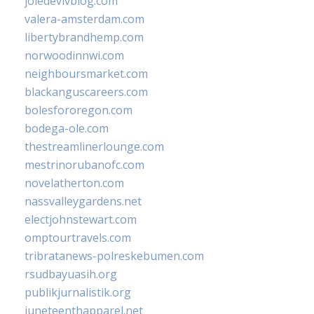
joiedevivblog.com
valera-amsterdam.com
libertybrandhemp.com
norwoodinnwi.com
neighboursmarket.com
blackanguscareers.com
bolesfororegon.com
bodega-ole.com
thestreamlinerlounge.com
mestrinorubanofc.com
novelatherton.com
nassvalleygardens.net
electjohnstewart.com
omptourtravels.com
tribratanews-polreskebumen.com
rsudbayuasih.org
publikjurnalistik.org
juneteenthapparel.net