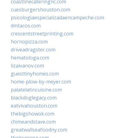
coastlinecateringnc.com
cuesburgershouston.com
psicologiaespecializadaencampeche.com
dmtacos.com
crescentstreetprinting.com
hornopizza.com
driveadragster.com
hematologa.com
lizaivanov.com
guesttinyhomes.com
home-plow-by-meyer.com
palatelatincuisine.com
blackdoglegacy.com
eatvivahouston.com
thebigshowok.com
chimeandstave.com
greatwallseafoodny.com
theloverose.com