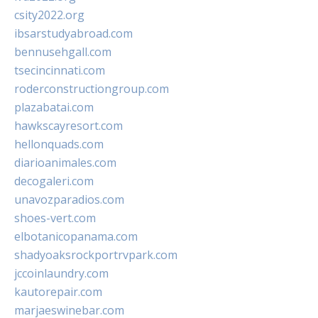
csity2022.org
ibsarstudyabroad.com
bennusehgall.com
tsecincinnati.com
roderconstructiongroup.com
plazabatai.com
hawkscayresort.com
hellonquads.com
diarioanimales.com
decogaleri.com
unavozparadios.com
shoes-vert.com
elbotanicopanama.com
shadyoaksrockportrvpark.com
jccoinlaundry.com
kautorepair.com
marjaeswinebar.com