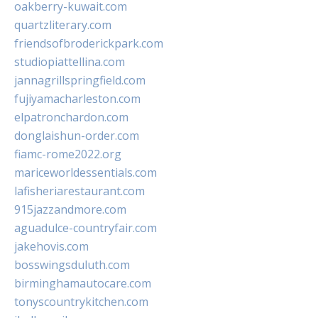
oakberry-kuwait.com
quartzliterary.com
friendsofbroderickpark.com
studiopiattellina.com
jannagrillspringfield.com
fujiyamacharleston.com
elpatronchardon.com
donglaishun-order.com
fiamc-rome2022.org
mariceworldessentials.com
lafisheriarestaurant.com
915jazzandmore.com
aguadulce-countryfair.com
jakehovis.com
bosswingsduluth.com
birminghamautocare.com
tonyscountrykitchen.com