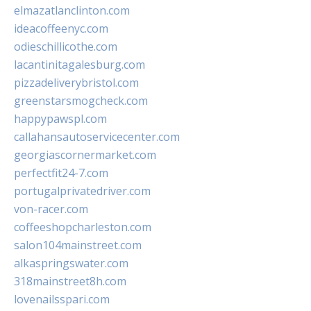
elmazatlanclinton.com
ideacoffeenyc.com
odieschillicothe.com
lacantinitagalesburg.com
pizzadeliverybristol.com
greenstarsmogcheck.com
happypawspl.com
callahansautoservicecenter.com
georgiascornermarket.com
perfectfit24-7.com
portugalprivatedriver.com
von-racer.com
coffeeshopcharleston.com
salon104mainstreet.com
alkaspringswater.com
318mainstreet8h.com
lovenailsspari.com