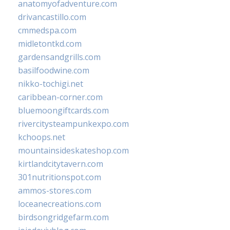
anatomyofadventure.com
drivancastillo.com
cmmedspa.com
midletontkd.com
gardensandgrills.com
basilfoodwine.com
nikko-tochigi.net
caribbean-corner.com
bluemoongiftcards.com
rivercitysteampunkexpo.com
kchoops.net
mountainsideskateshop.com
kirtlandcitytavern.com
301nutritionspot.com
ammos-stores.com
loceanecreations.com
birdsongridgefarm.com