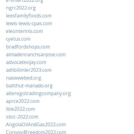
e-smart2022.org
ngrc2022.org
leesfamilyfoods.com
lewis-lewis-cpas.com
eleontennis.com
cyetus.com
bradfordshops.com
almadenranchsanjose.com
advocatevijay.com
adlibilimler2023.com
naswwebed.org
balithut-manado.org
alteregotradingcompany.org
aprce2022.com
ibie2022.com
sbcc-2022.com
AngolaOilAndGas2022.com
Convoy4Freedom2022.com