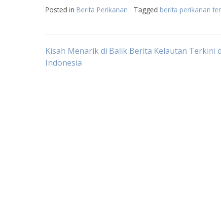
Posted in
Berita Perikanan
Tagged
berita perikanan te
Post
Kisah Menarik di Balik Berita Kelautan Terkini d
Indonesia
navigation