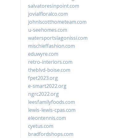
salvatoresinpoint.com
jovialfloralco.com
johnlscotthometeam.com
u-seehomes.com
watersportslagonissi.com
mischieffashion.com
eduwyre.com
retro-interiors.com
theblvd-boise.com
fpet2023.org
e-smart2022.org
ngrc2022.org
leesfamilyfoods.com
lewis-lewis-cpas.com
eleontennis.com
cyetus.com
bradfordshops.com