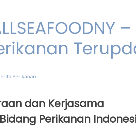
LSEAFOODNY – 
rikanan Terupda
erita Perikanan
traan dan Kerjasama
 Bidang Perikanan Indones