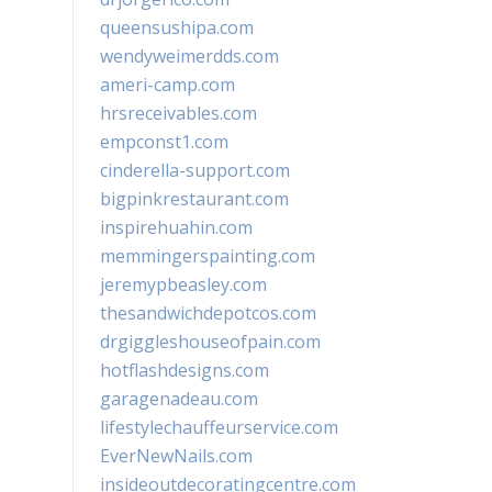
queensushipa.com
wendyweimerdds.com
ameri-camp.com
hrsreceivables.com
empconst1.com
cinderella-support.com
bigpinkrestaurant.com
inspirehuahin.com
memmingerspainting.com
jeremypbeasley.com
thesandwichdepotcos.com
drgiggleshouseofpain.com
hotflashdesigns.com
garagenadeau.com
lifestylechauffeurservice.com
EverNewNails.com
insideoutdecoratingcentre.com