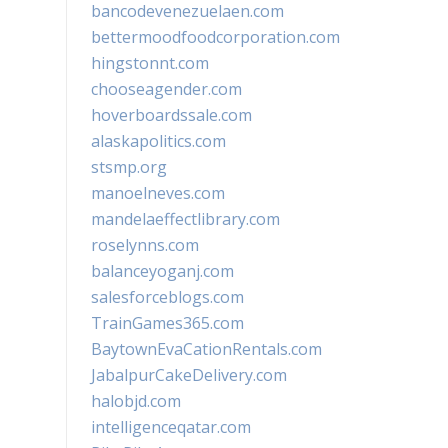
bancodevenezuelaen.com
bettermoodfoodcorporation.com
hingstonnt.com
chooseagender.com
hoverboardssale.com
alaskapolitics.com
stsmp.org
manoelneves.com
mandelaeffectlibrary.com
roselynns.com
balanceyoganj.com
salesforceblogs.com
TrainGames365.com
BaytownEvaCationRentals.com
JabalpurCakeDelivery.com
halobjd.com
intelligenceqatar.com