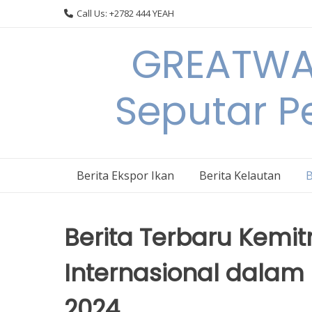
Skip
Call Us: +2782 444 YEAH
to
content
GREATWAL
Seputar Pe
Berita Ekspor Ikan
Berita Kelautan
B
Berita Terbaru Kemi
Internasional dalam
2024