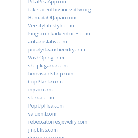
PikaPikaApp.com
takecareofbusinessdfw.org
HamadaOfJapan.com
VersifyLifestyle.com
kingscreekadventures.com
antaeuslabs.com
purelycleanchemdry.com
WishOping.com
shoplegacee.com
bonvivantshop.com
CupPlante.com
mpzin.com
stcreal.com
PopUpFlea.com
valueml.com
rebeccatorresjewelry.com
jmpbliss.com
drjorgerico.com