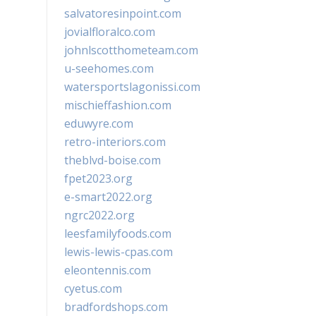
salvatoresinpoint.com
jovialfloralco.com
johnlscotthometeam.com
u-seehomes.com
watersportslagonissi.com
mischieffashion.com
eduwyre.com
retro-interiors.com
theblvd-boise.com
fpet2023.org
e-smart2022.org
ngrc2022.org
leesfamilyfoods.com
lewis-lewis-cpas.com
eleontennis.com
cyetus.com
bradfordshops.com