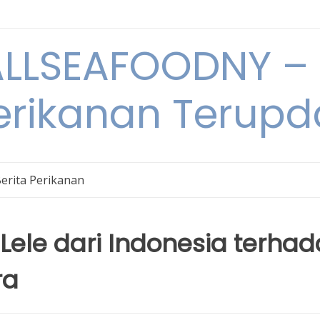
LSEAFOODNY – 
rikanan Terupda
erita Perikanan
Lele dari Indonesia terha
ra