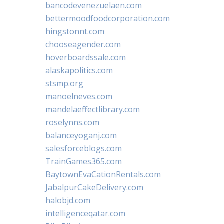
bancodevenezuelaen.com
bettermoodfoodcorporation.com
hingstonnt.com
chooseagender.com
hoverboardssale.com
alaskapolitics.com
stsmp.org
manoelneves.com
mandelaeffectlibrary.com
roselynns.com
balanceyoganj.com
salesforceblogs.com
TrainGames365.com
BaytownEvaCationRentals.com
JabalpurCakeDelivery.com
halobjd.com
intelligenceqatar.com