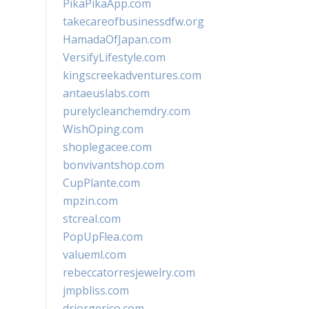
PikaPikaApp.com
takecareofbusinessdfw.org
HamadaOfJapan.com
VersifyLifestyle.com
kingscreekadventures.com
antaeuslabs.com
purelycleanchemdry.com
WishOping.com
shoplegacee.com
bonvivantshop.com
CupPlante.com
mpzin.com
stcreal.com
PopUpFlea.com
valueml.com
rebeccatorresjewelry.com
jmpbliss.com
drjorgerico.com