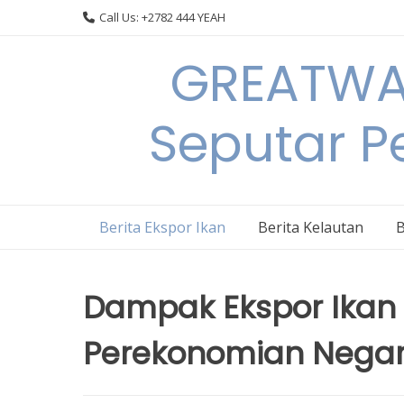
Skip
Call Us: +2782 444 YEAH
to
content
GREATWAL
Seputar Pe
Berita Ekspor Ikan
Berita Kelautan
B
Dampak Ekspor Ikan 
Perekonomian Nega