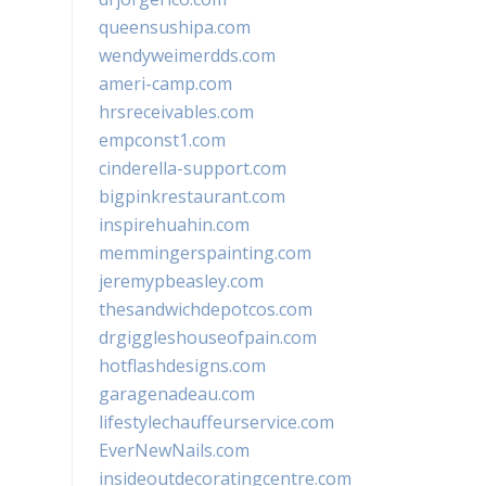
queensushipa.com
wendyweimerdds.com
ameri-camp.com
hrsreceivables.com
empconst1.com
cinderella-support.com
bigpinkrestaurant.com
inspirehuahin.com
memmingerspainting.com
jeremypbeasley.com
thesandwichdepotcos.com
drgiggleshouseofpain.com
hotflashdesigns.com
garagenadeau.com
lifestylechauffeurservice.com
EverNewNails.com
insideoutdecoratingcentre.com