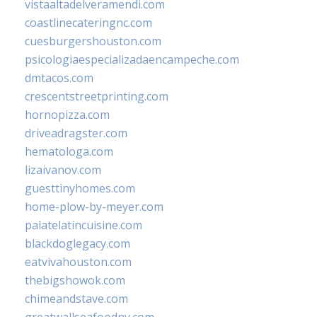
vistaaltadelveramendi.com
coastlinecateringnc.com
cuesburgershouston.com
psicologiaespecializadaencampeche.com
dmtacos.com
crescentstreetprinting.com
hornopizza.com
driveadragster.com
hematologa.com
lizaivanov.com
guesttinyhomes.com
home-plow-by-meyer.com
palatelatincuisine.com
blackdoglegacy.com
eatvivahouston.com
thebigshowok.com
chimeandstave.com
greatwallseafoodny.com