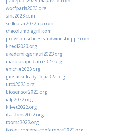
p2b2pabi2023-makassar.com
wocfparis2023.org
sinc2023.com
scdlqatar2022-qa.com
thecolumbiagrill.com
provisionscheeseandwineshoppe.com
khedi2023.org
akademikgeriatri2023.org
marmarapediatri2023.org
emchie2023.org
girisimselradyoloji2022.org
utcd2022.org
biosensor2022.org
ialp2022.org
klivet2022.org
ifac-hms2022.org
taoms2022.org
iias-euromena-conference2022.org