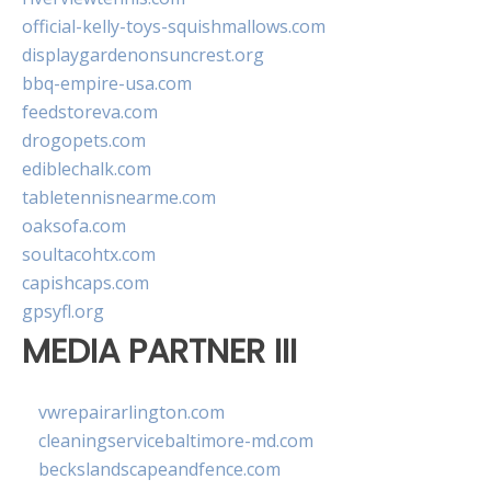
official-kelly-toys-squishmallows.com
displaygardenonsuncrest.org
bbq-empire-usa.com
feedstoreva.com
drogopets.com
ediblechalk.com
tabletennisnearme.com
oaksofa.com
soultacohtx.com
capishcaps.com
gpsyfl.org
MEDIA PARTNER III
vwrepairarlington.com
cleaningservicebaltimore-md.com
beckslandscapeandfence.com