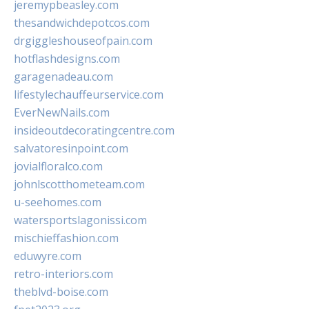
jeremypbeasley.com
thesandwichdepotcos.com
drgiggleshouseofpain.com
hotflashdesigns.com
garagenadeau.com
lifestylechauffeurservice.com
EverNewNails.com
insideoutdecoratingcentre.com
salvatoresinpoint.com
jovialfloralco.com
johnlscotthometeam.com
u-seehomes.com
watersportslagonissi.com
mischieffashion.com
eduwyre.com
retro-interiors.com
theblvd-boise.com