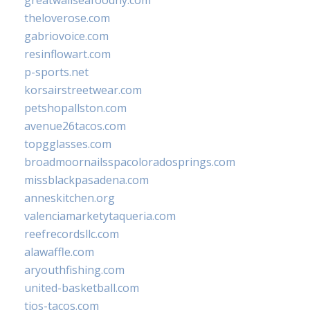
theloverose.com
gabriovoice.com
resinflowart.com
p-sports.net
korsairstreetwear.com
petshopallston.com
avenue26tacos.com
topgglasses.com
broadmoornailsspacoloradosprings.com
missblackpasadena.com
anneskitchen.org
valenciamarketytaqueria.com
reefrecordsllc.com
alawaffle.com
aryouthfishing.com
united-basketball.com
tios-tacos.com