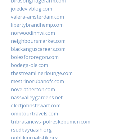
birdsongridgefarm.com
joiedevivblog.com
valera-amsterdam.com
libertybrandhemp.com
norwoodinnwi.com
neighboursmarket.com
blackanguscareers.com
bolesfororegon.com
bodega-ole.com
thestreamlinerlounge.com
mestrinorubanofc.com
novelatherton.com
nassvalleygardens.net
electjohnstewart.com
omptourtravels.com
tribratanews-polreskebumen.com
rsudbayuasih.org
publikjurnalistik.org