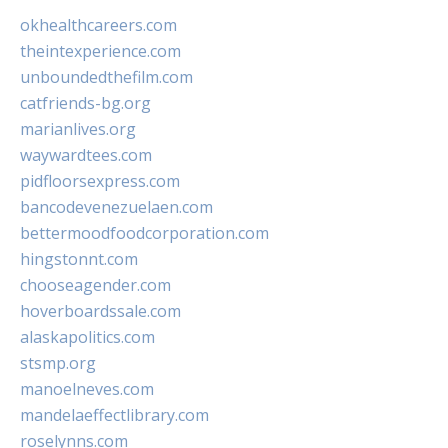
okhealthcareers.com
theintexperience.com
unboundedthefilm.com
catfriends-bg.org
marianlives.org
waywardtees.com
pidfloorsexpress.com
bancodevenezuelaen.com
bettermoodfoodcorporation.com
hingstonnt.com
chooseagender.com
hoverboardssale.com
alaskapolitics.com
stsmp.org
manoelneves.com
mandelaeffectlibrary.com
roselynns.com