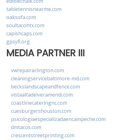
ediblechalk.com
tabletennisnearme.com
oaksofa.com
soultacohtx.com
capishcaps.com
gpsyfl.org
MEDIA PARTNER III
vwrepairarlington.com
cleaningservicebaltimore-md.com
beckslandscapeandfence.com
vistaaltadelveramendi.com
coastlinecateringnc.com
cuesburgershouston.com
psicologiaespecializadaencampeche.com
dmtacos.com
crescentstreetprinting.com