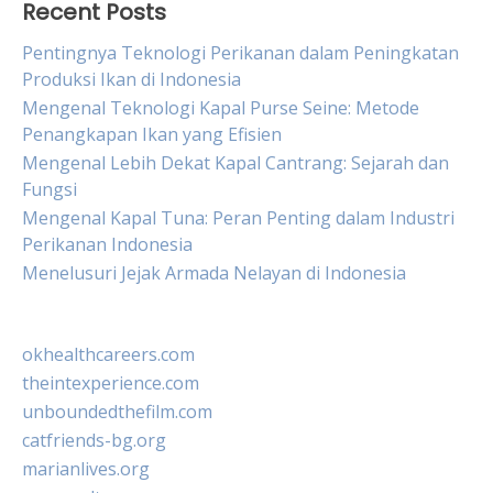
Recent Posts
Pentingnya Teknologi Perikanan dalam Peningkatan
Produksi Ikan di Indonesia
Mengenal Teknologi Kapal Purse Seine: Metode
Penangkapan Ikan yang Efisien
Mengenal Lebih Dekat Kapal Cantrang: Sejarah dan
Fungsi
Mengenal Kapal Tuna: Peran Penting dalam Industri
Perikanan Indonesia
Menelusuri Jejak Armada Nelayan di Indonesia
okhealthcareers.com
theintexperience.com
unboundedthefilm.com
catfriends-bg.org
marianlives.org