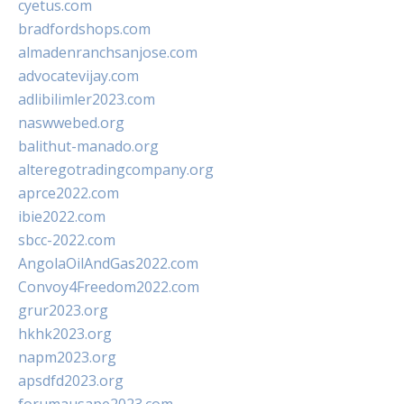
cyetus.com
bradfordshops.com
almadenranchsanjose.com
advocatevijay.com
adlibilimler2023.com
naswwebed.org
balithut-manado.org
alteregotradingcompany.org
aprce2022.com
ibie2022.com
sbcc-2022.com
AngolaOilAndGas2022.com
Convoy4Freedom2022.com
grur2023.org
hkhk2023.org
napm2023.org
apsdfd2023.org