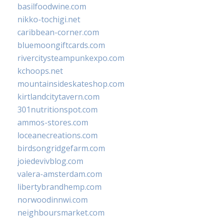
basilfoodwine.com
nikko-tochigi.net
caribbean-corner.com
bluemoongiftcards.com
rivercitysteampunkexpo.com
kchoops.net
mountainsideskateshop.com
kirtlandcitytavern.com
301nutritionspot.com
ammos-stores.com
loceanecreations.com
birdsongridgefarm.com
joiedevivblog.com
valera-amsterdam.com
libertybrandhemp.com
norwoodinnwi.com
neighboursmarket.com