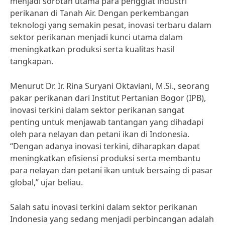
menjadi sorotan utama para penggiat industri
perikanan di Tanah Air. Dengan perkembangan
teknologi yang semakin pesat, inovasi terbaru dalam
sektor perikanan menjadi kunci utama dalam
meningkatkan produksi serta kualitas hasil
tangkapan.
Menurut Dr. Ir. Rina Suryani Oktaviani, M.Si., seorang
pakar perikanan dari Institut Pertanian Bogor (IPB),
inovasi terkini dalam sektor perikanan sangat
penting untuk menjawab tantangan yang dihadapi
oleh para nelayan dan petani ikan di Indonesia.
“Dengan adanya inovasi terkini, diharapkan dapat
meningkatkan efisiensi produksi serta membantu
para nelayan dan petani ikan untuk bersaing di pasar
global,” ujar beliau.
Salah satu inovasi terkini dalam sektor perikanan
Indonesia yang sedang menjadi perbincangan adalah