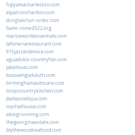
fujiyamacharleston.com
elpatronchardon.com
donglaishun-order.com
fiamc-rome2022.org
mariceworldessentials.com
lafisheriarestaurant.com
915jazzandmore.com
aguadulce-countryfair.com
jakehovis.com
bosswingsduluth.com
birminghamautocare.com
tonyscountrykitchen.com
jbellasnailspa.com
mychaihouse.com
alvisgrooming.com
thegeorginaestate.com
blythewoodseafood.com