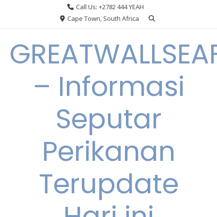
Skip
Call Us: +2782 444 YEAH
to
Cape Town, South Africa
content
GREATWALLSEA
– Informasi
Seputar
Perikanan
Terupdate
Hari ini