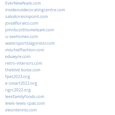
EverNewNails.com
insideoutdecoratingcentre.com
salvatoresinpoint.com
jovialfloralco.com
johnlscotthometeam.com
u-seehomes.com
watersportslagonissi.com
mischieffashion.com
eduwyre.com
retro-interiors.com
theblvd-boise.com
fpet2023.org
e-smart2022.org
ngrc2022.org
leesfamilyfoods.com
lewis-lewis-cpas.com
eleontennis.com