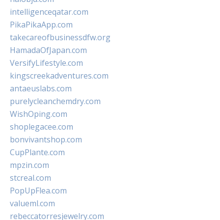
intelligenceqatar.com
PikaPikaApp.com
takecareofbusinessdfw.org
HamadaOfJapan.com
VersifyLifestyle.com
kingscreekadventures.com
antaeuslabs.com
purelycleanchemdry.com
WishOping.com
shoplegacee.com
bonvivantshop.com
CupPlante.com
mpzin.com
stcreal.com
PopUpFlea.com
valueml.com
rebeccatorresjewelry.com