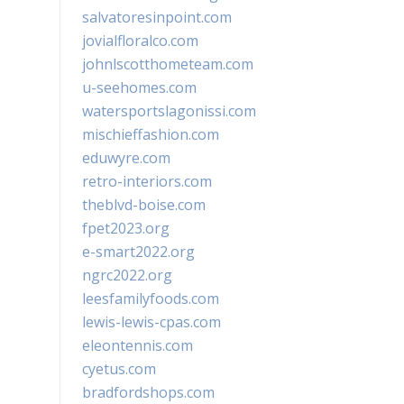
salvatoresinpoint.com
jovialfloralco.com
johnlscotthometeam.com
u-seehomes.com
watersportslagonissi.com
mischieffashion.com
eduwyre.com
retro-interiors.com
theblvd-boise.com
fpet2023.org
e-smart2022.org
ngrc2022.org
leesfamilyfoods.com
lewis-lewis-cpas.com
eleontennis.com
cyetus.com
bradfordshops.com