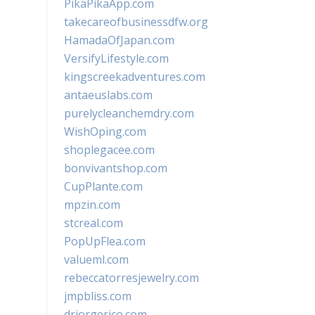
PikaPikaApp.com
takecareofbusinessdfw.org
HamadaOfJapan.com
VersifyLifestyle.com
kingscreekadventures.com
antaeuslabs.com
purelycleanchemdry.com
WishOping.com
shoplegacee.com
bonvivantshop.com
CupPlante.com
mpzin.com
stcreal.com
PopUpFlea.com
valueml.com
rebeccatorresjewelry.com
jmpbliss.com
drjorgerico.com