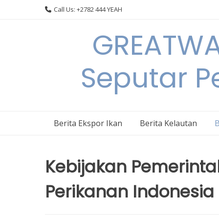
Skip
Call Us: +2782 444 YEAH
to
content
GREATWAL
Seputar Pe
Berita Ekspor Ikan
Berita Kelautan
B
Kebijakan Pemerinta
Perikanan Indonesia