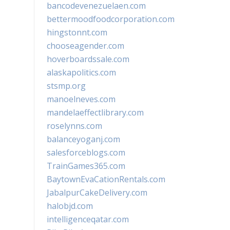
bancodevenezuelaen.com
bettermoodfoodcorporation.com
hingstonnt.com
chooseagender.com
hoverboardssale.com
alaskapolitics.com
stsmp.org
manoelneves.com
mandelaeffectlibrary.com
roselynns.com
balanceyoganj.com
salesforceblogs.com
TrainGames365.com
BaytownEvaCationRentals.com
JabalpurCakeDelivery.com
halobjd.com
intelligenceqatar.com