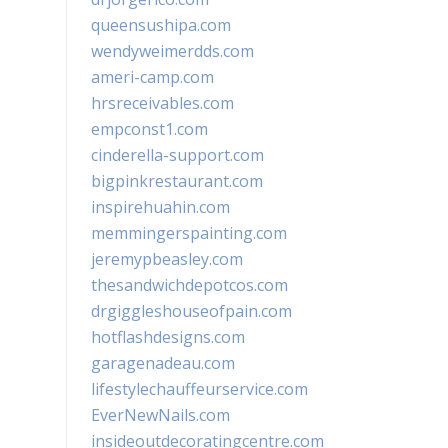
queensushipa.com
wendyweimerdds.com
ameri-camp.com
hrsreceivables.com
empconst1.com
cinderella-support.com
bigpinkrestaurant.com
inspirehuahin.com
memmingerspainting.com
jeremypbeasley.com
thesandwichdepotcos.com
drgiggleshouseofpain.com
hotflashdesigns.com
garagenadeau.com
lifestylechauffeurservice.com
EverNewNails.com
insideoutdecoratingcentre.com